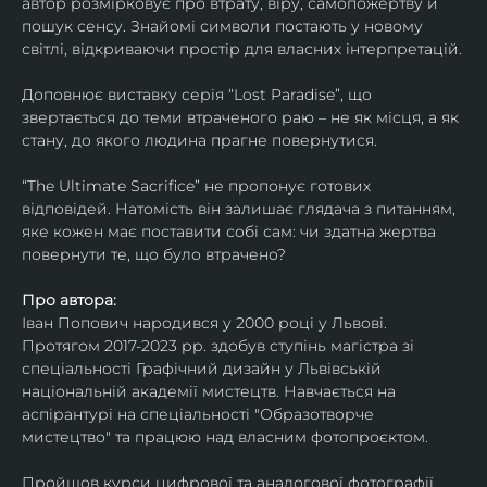
автор розмірковує про втрату, віру, самопожертву й 
пошук сенсу. Знайомі символи постають у новому 
світлі, відкриваючи простір для власних інтерпретацій.
Доповнює виставку серія “Lost Paradise”, що 
звертається до теми втраченого раю – не як місця, а як 
стану, до якого людина прагне повернутися.
“The Ultimate Sacrifice” не пропонує готових 
відповідей. Натомість він залишає глядача з питанням, 
яке кожен має поставити собі сам: чи здатна жертва 
повернути те, що було втрачено?
Про автора:
Іван Попович народився у 2000 році у Львові. 
Протягом 2017-2023 рр. здобув ступінь магістра зі 
спеціальності Графічний дизайн у Львівській 
національній академії мистецтв. Навчається на 
аспірантурі на спеціальності "Образотворче 
мистецтво" та працюю над власним фотопроєктом.
Пройшов курси цифрової та аналогової фотографії. 