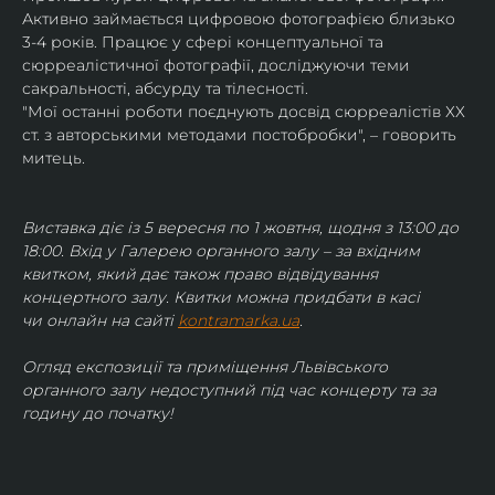
Активно займається цифровою фотографією близько 
3-4 років. Працює у сфері концептуальної та 
сюрреалістичної фотографії, досліджуючи теми 
сакральності, абсурду та тілесності.
"Мої останні роботи поєднують досвід сюрреалістів ХХ 
ст. з авторськими методами постобробки", – говорить 
митець.
Виставка діє із 5 вересня по 1 жовтня, щодня з 13:00 до 
18:00. Вхід у Галерею органного залу – за вхідним 
квитком, який дає також право відвідування 
концертного залу. Квитки можна придбати в касі 
чи онлайн на сайті 
kontramarka.ua
.
Огляд експозиції та приміщення Львівського 
органного залу недоступний під час концерту та за 
годину до початку!