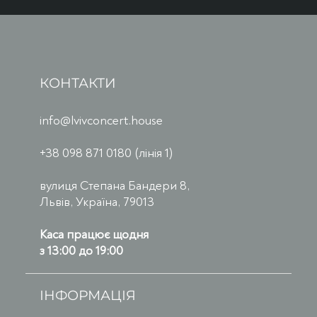
КОНТАКТИ
info@lvivconcert.house
+38 098 871 0180 (лінія 1)
вулиця Степана Бандери 8,
Львів, Україна, 79013
Каса працює щодня
з 13:00 до 19:00
ІНФОРМАЦІЯ