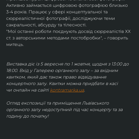
Активно займається цифровою фотографією близько 
3-4 років. Працює у сфері концептуальної та 
сюрреалістичної фотографії, досліджуючи теми 
сакральності, абсурду та тілесності.
"Мої останні роботи поєднують досвід сюрреалістів ХХ 
ст. з авторськими методами постобробки", – говорить 
митець.
Виставка діє із 5 вересня по 1 жовтня, щодня з 13:00 до 
18:00. Вхід у Галерею органного залу – за вхідним 
квитком, який дає також право відвідування 
концертного залу. Квитки можна придбати в касі 
чи онлайн на сайті 
kontramarka.ua
.
Огляд експозиції та приміщення Львівського 
органного залу недоступний під час концерту та за 
годину до початку!