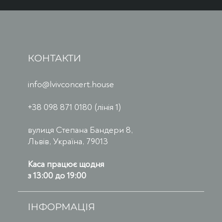
КОНТАКТИ
info@lvivconcert.house
+38 098 871 0180 (лінія 1)
вулиця Степана Бандери 8,
Львів, Україна, 79013
Каса працює щодня
з 13:00 до 19:00
ІНФОРМАЦІЯ