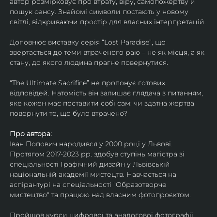
автор розмірковує про втрату, віру, самопожертву й 
пошук сенсу. Знайомі символи постають у новому 
світлі, відкриваючи простір для власних інтерпретацій.
Доповнює виставку серія “Lost Paradise”, що 
звертається до теми втраченого раю – не як місця, а як 
стану, до якого людина прагне повернутися.
“The Ultimate Sacrifice” не пропонує готових 
відповідей. Натомість він залишає глядача з питанням, 
яке кожен має поставити собі сам: чи здатна жертва 
повернути те, що було втрачено?
Про автора:
Іван Попович народився у 2000 році у Львові. 
Протягом 2017-2023 рр. здобув ступінь магістра зі 
спеціальності Графічний дизайн у Львівській 
національній академії мистецтв. Навчається на 
аспірантурі на спеціальності "Образотворче 
мистецтво" та працюю над власним фотопроєктом.
Пройшов курси цифрової та аналогової фотографії. 