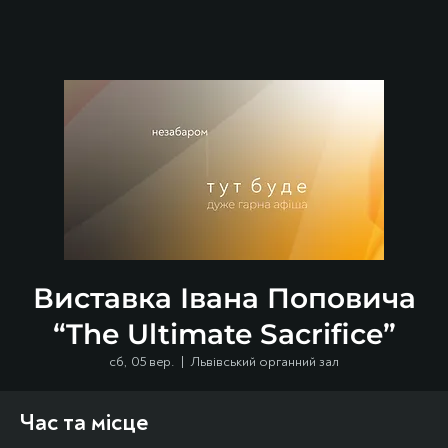
Виставка Івана Поповича
“The Ultimate Sacrifice”
сб, 05 вер.
  |  
Львівський органний зал
Час та місце