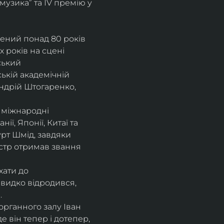
музика” та IV премію у 
рений понад 80 років 
 років на сцені 
ський 
ькій академічній 
ндрій Штогаренко, 
 міжнародні 
нії, Японії, Китаї та 
рт Шмід, завдяки 
стр отримав звання 
хати до 
видко відродився, 
.
рганного залу Іван 
 він тепер і дотепер, 