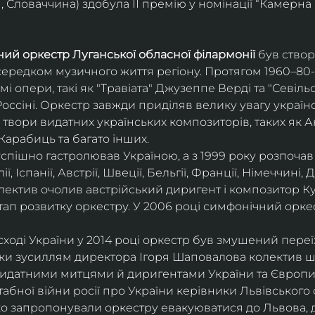
 Словаччина) здобула ІІ премію у номінації “Камерна 
ий оркестр Луганської обласної філармонії
 був ство
середком музичного життя регіону. Протягом 1960–80-х
мі опери, такі як "Травіата" Джузеппе Верді та "Севіль
ссіні. Оркестр завжди приділяв велику увагу українс
твори видатних українських композиторів, таких як А
Карабиць та багато інших.
успішно гастролював Україною, а з 1999 року розпочав
, Іспанії, Австрії, Швеції, Бельгії, Франції, Німеччині, Да
колектив очолив австрійський диригент і композитор Ку
ап розвитку оркестру. У 2006 році симфонічний орке
сході України у 2014 році оркестр був змушений переї
ки зусиллям директора Ігоря Шаповалова колектив ш
видатними митцями й диригентами України та Європи
бної війни росії про України керівники Львівського о
о запропонували оркестру евакуюватися до Львова, де