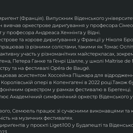
дириґент (Франція). Випускник Віденського університе
він вивчав оркестрове дириґування у професора Сімео
у професора Андреаса Хеннінга у Відні.
трове та хорове дириґування у Франції у Ніколя Бро
рацював із різними солістами, такими як Томас Оспіта
активну участь у різноманітних майстеркласах, зокрем
ена, Петера Ганке та Генрі Шалле, у школі Maîtrise de N
тру та на фестивалі Opéra de Baugé.
цював асистентом Хоссейна Пішкара для відродження
 Королівській опері в Копенгагені в 2022 році.Також 
фонічним оркестром у рамках фестивалю в Брегенці. 
олює Академічний симфонічний оркестр Віденського у
ового, Семюель працює зі сучасними виконавцями та 
ість на музичних фестивалях. 
риґентів у проєкті Ligeti100 у Будапешті та Віденськ
23.