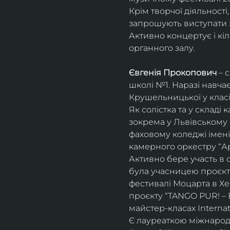
Крім творчої діяльност
запрошують виступати з
Активно концертує і кіл
органного залу. 
Євгенія Прокопович
 – 
школі №1. Наразі навча
Крушельницької у класі 
Як солістка та у склад
зокрема у Львівському 
фаховому коледжі імені 
камерного оркестру “Ар
Активно бере участь в 
була учасницею проєкті
фестивалі Моцарта в Хе
проєкту “TANGO PUR! – E
майстер-класах Internat
Є лауреаткою міжнародн