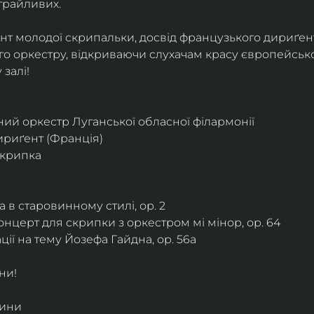
грайливих. 
ант молодої скрипальки, досвід французького дириґент
о оркестру, відкриваючи слухачам красу європейської
залі!
ий оркестр Луганської обласної філармонії
дириґент (Франція)
скрипка
 в старовинному стилі, ор. 2
нцерт для скрипки з оркестром мі мінор, ор. 64
ії на тему Йозефа Гайдна, ор. 56a
ни!
дини