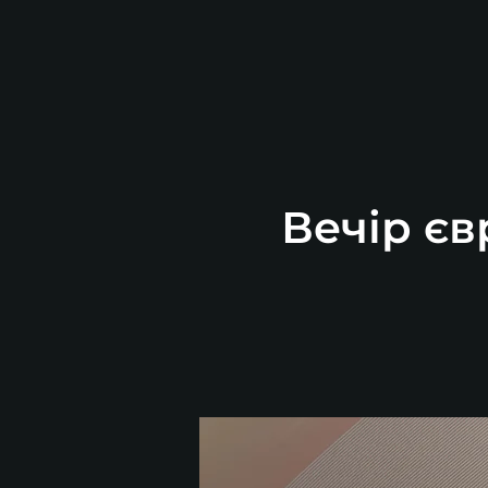
Вечір єв