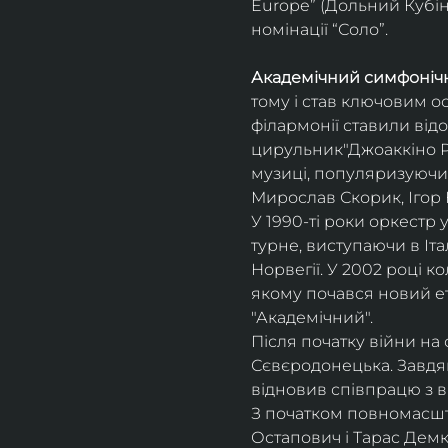
Europe” (Дольний Кубін,
номінації “Соло”.
Академічний симфонічн
тому і став ключовим о
філармонії ставили відо
цирульник"Джоаккіно Ро
музиці, популяризуючи 
Мирослав Скорик, Ігор 
У 1990-ті роки оркестр 
турне, виступаючи в Італії
Норвегії. У 2002 році 
якому почався новий ет
"Академічний".
Після початку війни на 
Сєвєродонецька. Завдя
відновив співпрацю з 
З початком повномасшта
Остапович і Тарас Демк