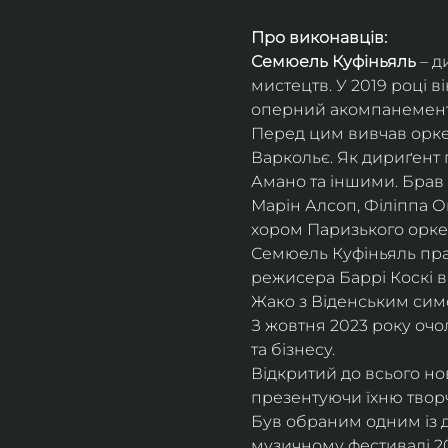
Про виконавців:
Семюель Куфіньяль
 – 
мистецтв. У 2019 році 
оперний акомпанемент 
Перед цим вивчав оркес
Варкольє. Як дириґент п
Амано та іншими. Брав 
Марін Алсоп, Філіппа Ог
хором Паризького оркес
Семюель Куфіньяль пра
режисера Баррі Коскі в
Жако з Віденським сим
З жовтня 2023 року оч
та бізнесу.
Відкритий до всього н
презентуючи їхню творч
Був обраним одним із ди
музичному фестивалі 20