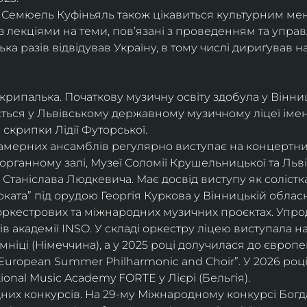
і, Семюель Куфіньяль також цікавиться культурним м
 лекціями на теми, пов’язані з проведенням та упра
ька разів відвідував Україну, в тому числі дириґував н
скрипалька. Початкову музичну освіту здобула у Вінни
ється у Львівському державному музичному ліцеї імені
скрипки Лідії Футорської.
і камерних ансамблів регулярно виступає на концертни
органному залі, Музеї Соломії Крушельницької та Ль
Станіслава Людкевича. Має досвід виступу як солістка
ката” під орудою Георгія Куркова у Вінницькій обласн
оркестрових та міжнародних музичних проєктах. Упро
в академії INSO. У складі оркестру ліцею виступала н
мніці (Німеччина), а у 2025 році долучилася до європ
uropean Summer Philharmonic and Choir”. У 2026 році 
ional Music Academy FORTE у Лієрі (Бельгія).
их конкурсів. На 29-му Міжнародному конкурсі Богдан