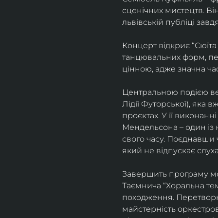
сценічних мистецтв. В
львівській публіці завд
Концерт відкриє “Сюїта
танцювальних форм, пе
цінною, адже значна ча
Центральною подією веч
Лідії Футорської), яка
проєктах. У її виконан
Мендельсона – один із 
свого часу. Поєднавши
який не відпускає слуха
Завершить програму мо
Таємнича “Хоральна тема
походження. Перетворюю
майстерність оркестрово