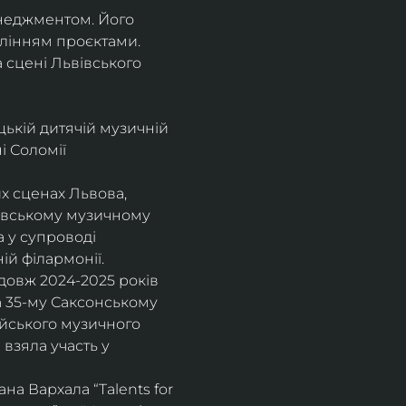
енеджментом. Його 
влінням проєктами.
а сцені Львівського 
цькій дитячій музичній 
 Соломії 
х сценах Львова, 
вівському музичному 
 у супроводі 
ій філармонії.
довж 2024-2025 років 
а 35-му Саксонському 
ейського музичного 
взяла участь у 
а Вархала “Talents for 