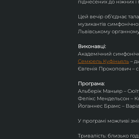
піднесених до ніжних і 
Цей вечір об'єднає тал
музикантів симфонічног
Львівському органному 
Виконавці:
Академічний симфонічн
Семюель Куфіньяль
 – 
Євгенія Прокопович – 
Програма:
Альберік Маньяр – Сюїта
Фелікс Мендельсон – Ко
Йоганнес Брамс – Варіац
У програмі можливі змі
Тривалість: близько го