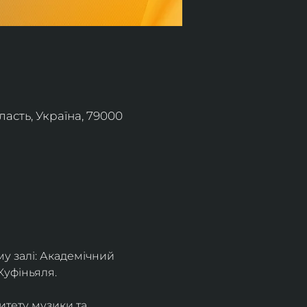
асть, Україна, 79000
 залі: Академічний 
Куфіньяля.
тету музики та 