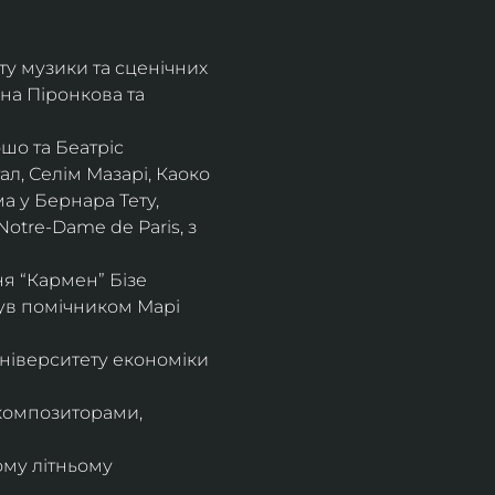
ту музики та сценічних 
на Піронкова та 
шо та Беатріс 
л, Селім Мазарі, Каоко 
а у Бернара Тету, 
otre-Dame de Paris, з 
 “Кармен” Бізе 
був помічником Марі 
ніверситету економіки 
композиторами, 
ому літньому 