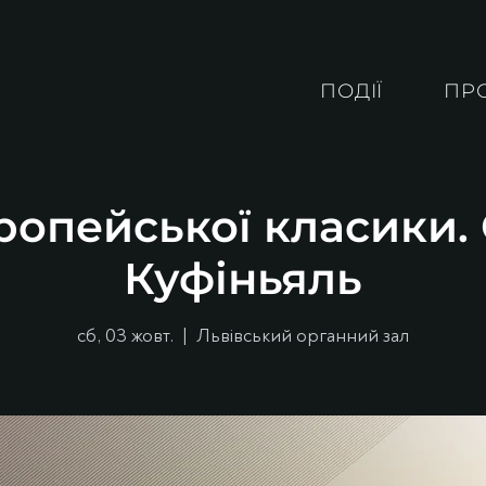
ПОДІЇ
ПР
ропейської класики
Куфіньяль
сб, 03 жовт.
  |  
Львівський органний зал