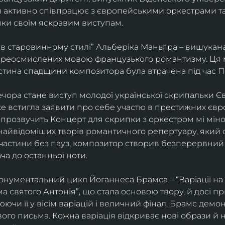
ін активно співпрацює з європейськими оркестрами т
яки своїм яскравим виступам. 
 в старовинному стилі” Альберіка Маньяра – вишукана
реосмислених мовою французького романтизму. Ця м
стина спадщини композитора була втрачена під час Пе
ора стане виступ молодої української скрипальки Єв
 вже встигла заявити про себе участю в престижних єв
ні прозвучить Концерт для скрипки з оркестром мі міно
найвідоміших творів романтичного репертуару, який 
 частини без пауз, композитор створив безперервний
ча до останньої ноти. 
нументальний цикл Йоганнеса Брамса – “Варіації на 
 святого Антонія”, що стала основою твору, й досі пр
чи її у вісім варіацій і величний фінал, Брамс демо
го письма. Кожна варіація відкриває нові образи й нас