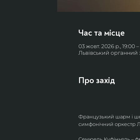
Час та місце
03 жовт. 2026 р., 19:00 –
Львівський органний за
Про захід
Французький шарм і ше
симфонічний оркестр Л
Семюель Куфіньяль – фр