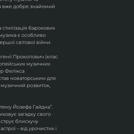
а вже добре знайомий 
 стилізація барокових 
узика є особливо 
ршої світової війни. 
генії Прокопович (клас 
ропейських музичних 
р Фелікса 
став новаторським для 
 музичний розвиток, 
тему Йозефа Гайдна”. 
иховує загадку свого 
нструє блискучу 
трої – від урочистих і 