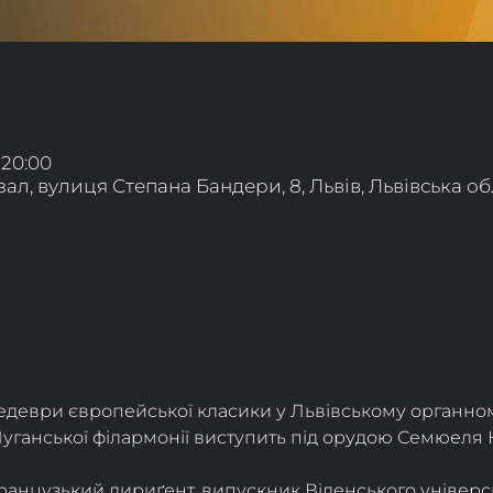
 20:00
л, вулиця Степана Бандери, 8, Львів, Львівська обл
деври європейської класики у Львівському органному
уганської філармонії виступить під орудою Семюеля 
анцузький дириґент, випускник Віденського універси