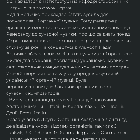
рр. навчалася в магістратурі на кафедрі старовинних 
інструментів за фахом "орган".
Надія Величко прикладає багато зусиль для 
популяризації органної музики. Тому репертуар 
органістки охоплює твори всіх стилістичних епох – від 
Ренесансу до сучасної музики, про що свідчать понад 
30 різноманітних концертних програм, представлених 
слухачу за роки її концертної діяльності.Надія 
Величко вбачає свою місію в популяризації органного 
мистецтва в Україні, пропаганді української музики у 
світі, створення концептуальних концертних програм.
У своїй творчості велику увагу приділяє сучасній 
український органній музиці. Була 
першовиконавицею багатьох органних творів 
сучасних композиторів.
- Виступала з концертами у Польщі, Словаччині, 
Австрії, Німеччині, Італії, Нідерландах, США, Швеції, 
Данії, Естонії та ін.
Брала участь в Другій Органній Академії в Ляйпціґу, 
де відвідала курси відомих органістів, таких як J. 
Laukvik, J.-C.Zehnder, M. Schmeding, J. van Oormerssen. 
Під час Академії виступала в концертах, що 