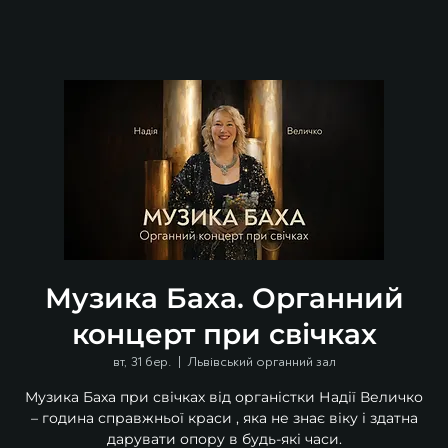
Музика Баха. Органний
концерт при свічках
вт, 31 бер.
  |  
Львівський органний зал
Музика Баха при свічках від органістки Надії Величко
– година справжньої краси , яка не знає віку і здатна
дарувати опору в будь-які часи.