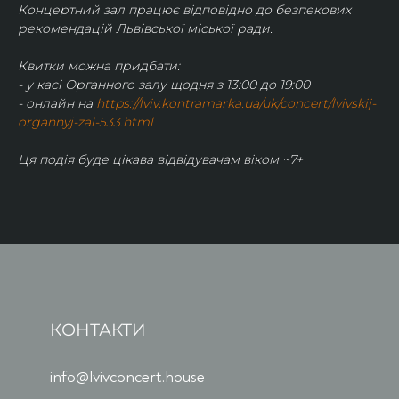
Концертний зал працює відповідно до безпекових 
рекомендацій Львівської міської ради.
Квитки можна придбати:
- у касі Органного залу щодня з 13:00 до 19:00
- онлайн на 
https://lviv.kontramarka.ua/uk/concert/lvivskij-
organnyj-zal-533.html
Ця подія буде цікава відвідувачам віком ~7+ 
КОНТАКТИ
info@lvivconcert.house