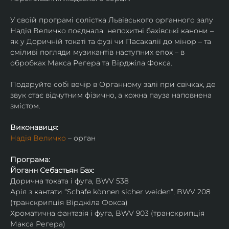
У своїй програмі солістка Львівського органного залу 
Надія Величко поєднала  непохитні бахівські канони – 
як у Доричній токаті та фузі чи Пасакалії до мінор – та 
сміливі погляди музикантів наступних епох – в 
обробках Макса Регера та Вірджіла Фокса.
Подаруйте собі вечір в Органному залі при свічках, де 
звук стає відчутним фізично, а кожна пауза наповнена 
змістом.
Виконавиця:
Надія Величко
 – орган
Програма:
Йоганн Себастьян Бах:
​​Дорична токата і фуга, BWV 538
Арія з кантати “Schafe können sicher weiden“, BWV 208 
(транскрипція Вірджіла Фокса)
Хроматична фантазія і фуга, BWV 903 (транскрипція 
Макса Регера) 