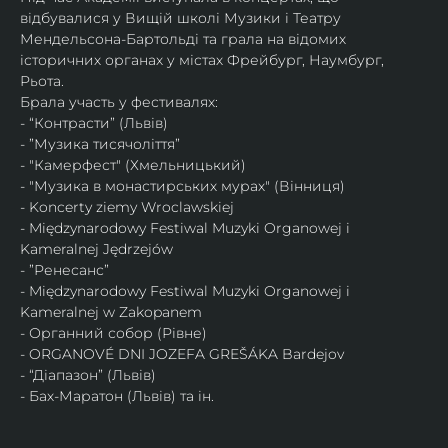
відбувалися у Вищій школі Музики і Театру 
Мендельсона-Бартольді та грала на відомих 
історичних органах у містах Фрейбург, Наумбург, 
Рьота.
Брала участь у фестивалях: 
- “Контрасти” (Львів)
- ”Музика тисячоліття”
- "Камерфест" (Хмельницький)
- "Музика в монастирських мурах" (Вінниця)
- Koncerty ziemy Wroclawskiej
- Międzynarodowy Festiwal Muzyki Organowej i 
Kameralnej Jędrzejów
- ”Ренесанс”
- Międzynarodowy Festiwal Muzyki Organowej i 
Kameralnej w Zakopanem
- Органний собор (Рівне)
- ORGANOVÉ DNI JOZEFA GREŠÁKA Bardejov
- “Діапазон” (Львів)
- Бах-Маратон (Львів) та ін.