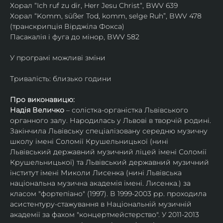
Хорал “Ich ruf zu dir, Herr Jesu Christ“, BWV 639
Хорал “Komm, süßer Tod, komm, selge Ruh”, BWV 478 
(транскрипція Вірджіла Фокса)
Пасакалія і фуга до мінор, BWV 582
У програмі можливі зміни
Тривалість: близько години
Про виконавицю:
Надія Величко
 – солістка-органістка Львівського 
органного залу. Народилась у Львові в творчій родині. 
Закінчила Львівську спеціалізовану середню музичну 
школу імені Соломії Крушельницької (нині 
Львівський державний музичний ліцей імені Соломії 
Крушельницької) та Львівський державний музичний 
інститут імені Миколи Лисенка (нині Львівська 
національна музична академія імені. Лисенка.) за 
класом "фортепіано" (1997). В 1999-2003 рр. проходила 
асистентуру-стажування в Національній музичній 
академії за фахом "концертмейстерство". У 2011-2013 