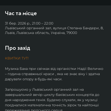
Час та місце
31 бер. 2026 р., 21:00 – 22:00
Львівський органний зал, вулиця Степана Бандери, 8,
Львів, Львівська область, Україна, 79000
Про захід
КВИТКИ ТУТ!
Музика Баха при свічках від органістки Надії Величко 
– година справжньої краси , яка не знає віку і здатна 
дарувати опору в будь-які часи.
Запрошуємо у Львівський органний зал на 
завершальний вечір циклу бахівських концертів до 
дня народження генія. Будемо слухати, як у музиці 
поєдналися математична точність зірок та найтонші 
переживання людського серця.