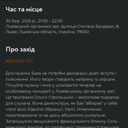
Час та місце
30 бер. 2026 р., 21:00 – 22:00
Львівський органний зал, вулиця Степана Бандери, 8,
Львів, Львівська область, Україна, 79000
Про захід
КВИТКИ ТУТ!
Для музики Баха не потрібні декорації, довгі вступи і 
пояснення. Його твори говорить напряму із серцем. 
Почуйте музику генія у цілковитій темряві на 
особливому концерті у Львівському органному залі.
Ця програма Ольги Стрілецької – захоплива подорож 
для слухача. Вона демонструє, як Бах "вбирав" у себе 
стилі всієї Європи (Франції, Італії, Німеччини), 
перетворюючи їх на щось абсолютно унікальне.
Запрошуємо вишуканого французького блиску Соль-
мажорної фантазії до італійської стриманості Канцони. 