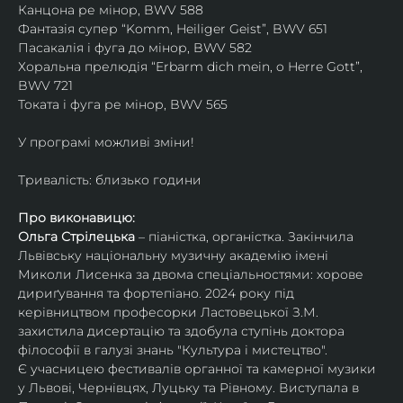
Канцона ре мінор, BWV 588
Фантазія супер “Komm, Heiliger Geist”, BWV 651
Пасакалія і фуга до мінор, BWV 582
Хоральна прелюдія “Erbarm dich mein, o Herre Gott”, 
BWV 721
Токата і фуга ре мінор, BWV 565
У програмі можливі зміни!
Тривалість: близько години
Про виконавицю:
Ольга Стрілецька
 – піаністка, органістка. Закінчила 
Львівську національну музичну академію імені 
Миколи Лисенка за двома спеціальностями: хорове 
дириґування та фортепіано. 2024 року під 
керівництвом професорки Ластовецької З.М. 
захистила дисертацію та здобула ступінь доктора 
філософії в галузі знань "Культура і мистецтво".
Є учасницею фестивалів органної та камерної музики 
у Львові, Чернівцях, Луцьку та Рівному. Виступала в 