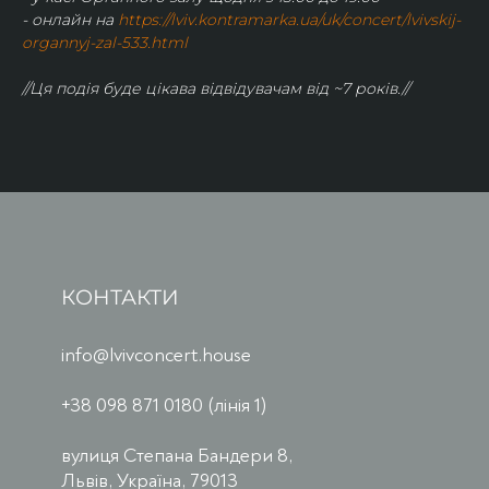
- онлайн на 
https://lviv.kontramarka.ua/uk/concert/lvivskij-
organnyj-zal-533.html
//Ця подія буде цікава відвідувачам від ~7 років.//
КОНТАКТИ
info@lvivconcert.house
+38 098 871 0180 (лінія 1)
вулиця Степана Бандери 8,
Львів, Україна, 79013