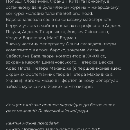
Польщі, Словаччині, Франції, Китаї та Гонконгу, в 
останньому двічі була членом журі на міжнародному 
конкурсі молодих талантів Belt and Road.
Вдосконалювала свою виконавську майстерність 
беручи участь в майстер-класах в професорів Анджея 
Пікуля, Анджея Татарського, Анджея Ясінського, 
Урсули Барткевич, Марії Ердман.
Значну частину репертуару Ольги складають твори 
композиторів епохи бароко, зокрема Йоганна 
Себастьяна Баха, твори композиторів XX-XXI ст., 
зокрема Кароля Шимановського, Петеріса Васкса, 
Арво Пярта, Петера Махайдіка (є першовиконавицею 
окремих фортепіанних творів Петера Махайдіка в 
Україні). Вагоме місце в її фортепіанному репертуарі 
займає музика китайських композиторів.
Концертний зал працює відповідно до безпекових 
рекомендацій Львівської міської ради.
Квитки можна придбати:
- у касі Органного залу щодня з 13:00 до 19:00