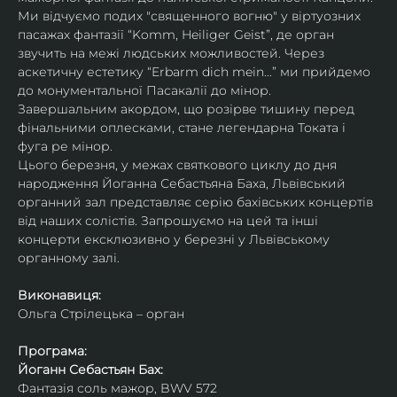
Ми відчуємо подих "священного вогню" у віртуозних 
пасажах фантазії “Komm, Heiliger Geist”, де орган 
звучить на межі людських можливостей. Через 
аскетичну естетику “Erbarm dich mein...” ми прийдемо 
до монументальної Пасакалії до мінор.
​Завершальним акордом, що розірве тишину перед 
фінальними оплесками, стане легендарна Токата і 
фуга ре мінор.
Цього березня, у межах святкового циклу до дня 
народження Йоганна Себастьяна Баха, Львівський 
органний зал представляє серію бахівських концертів 
від наших солістів. Запрошуємо на цей та інші 
концерти ексклюзивно у березні у Львівському 
органному залі.
Виконавиця:
Ольга Стрілецька – орган
Програма:
Йоганн Себастьян Бах:
Фантазія соль мажор, BWV 572