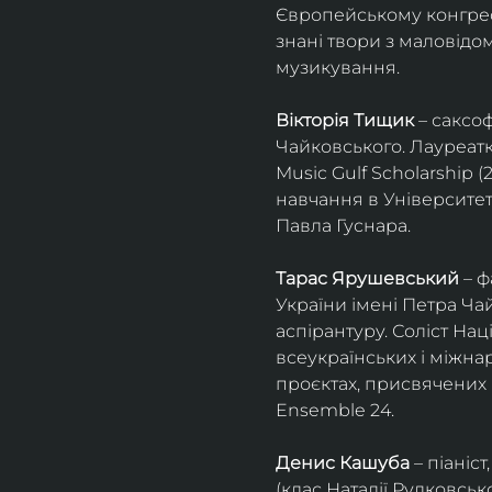
Європейському конгресі 
знані твори з маловід
музикування.
Вікторія Тищик
 – саксо
Чайковського. Лауреатк
Music Gulf Scholarship 
навчання в Університет
Павла Гуснара.
Тарас Ярушевський
 – 
України імені Петра Ча
аспірантуру. Соліст На
всеукраїнських і міжна
проєктах, присвячених 
Ensemble 24.
Денис Кашуба
 – піані
(клас Наталії Рудковськ