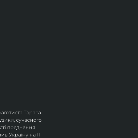
фаготиста Тараса 
зики, сучасного 
сті поєднання 
в Україну на ІІІ 