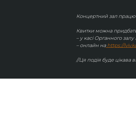
Концертний зал працює 
Квитки можна придбати
– у касі Органного залу 
– онлайн на
https://lviv
//Ця подія буде цікава в
UKRAINIAN LIVE
Наша команда з 2019 року реалізує загальнонаці
стратегію промоції української музики Ukrainian L
це: