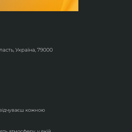
асть, Україна, 79000
 відчуваєш кожною 
ть атмосферу, у якій 