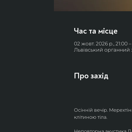
Час та місце
02 жовт. 2026 р., 21:00 –
Львівський органний за
Про захід
Осінній вечір. Мерехті
клітиною тіла. 
Неповторна акустика Льв