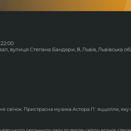
 22:00
л, вулиця Степана Бандери, 8, Львів, Львівська обл
ння свічок. Пристрасна музика Астора П`яццолли, яку
івського органного залу та тепле світло вогнів створя