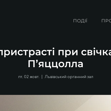
ПОДІЇ
ПР
ристрасті при свічк
П’яццолла
пт, 02 жовт.
  |  
Львівський органний зал