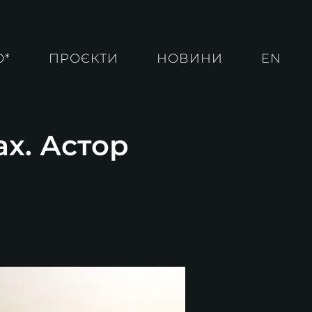
О*
ПРОЄКТИ
НОВИНИ
EN
ах. Астор