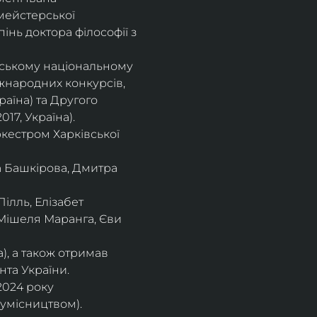
мейстерської 
інь доктора філософії з 
івському національному
іжнародних конкурсів,
раїна) та Другого
17, Україна).
кестром Харківської
а Башкірова, Дмитра
ілль, Елізабет 
 Мішеля Маранга, Єви 
), а також отримав
нта України. 
2024 року 
сумісництвом).