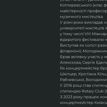
Котляревського (клас ф
майстерності професорки
музичного мистецтва.
У різні роки викладав 
університеті мистецтв 
у тому числі VIII Міжна
відкритого фестивалю-ко
Виступав як соліст раз
філармонії, Молодіжни
Брав активну участь у
Алексєєва, Сергія Едель
Як концертмейстер брав
Шютцер, Крістіана Хіль
Рабчевської, Володими
У 2016 році став стипен
стипендію Rotary Club (
З 2023 року працює кон
концертмейстер Київськ