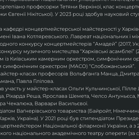
ортепіано професорки Тетяни Веркіної, клас концерт
 Євгенії Нікітської). У 2023 році здобув науковий ступ
на кафедрі концертмейстерської майстерності у Харк
імені Івана Котляревського. Лавреат національних і м
родного конкурсу концертмейстерів “Амадей” (2017, Ук
нкурсу музичного мистецтва “Харківські асамблеї” (20
ом із Київським камерним оркестром, симфонічним ор
м симфонічним оркестром (МАСО) “Слобожанський”.
 майстер-класах професорів Вольфганга Манца, Дмитр
мана, Павла Гілілова.
 участь у майстер-класах Ольги Кульчинської, Пілле Л
ца, Ріхарда Реша, Ярослава Шемета, Челсо Антуньєса,
ра Чекалюка, Варвари Васильєвої.
діатом Ваґнерівського товариства (Байройт, Німеччина
Харків, Україна). У 2021 році був стипендіатом Президе
цертмейстером Національної філармонії України, а з 
ого національного академічного театру оперети (за 