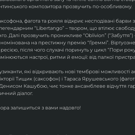
ентинського композитора прозвучить по-особливому. 
софона, фагота та рояля відкриє несподівані барви 
егендарним “Libertango” – твором, що втілює свободу,
о. Далі прозвучить проникливе “Oblivion” (“Забуття”) 
номінована на престижну премію “Греммі”. Віртуозне 
ресією, після чого слухачі поринуть у цикл “Пори року
змінюються настрої, ритми й емоції: від палкої пристрас
узиканти, які відкривають нові темброві можливості а
кторії Тищик (саксофон) і Тараса Ярушевського (фагот)
 Денисом Кашубою, чиє тонке ансамблеве відчуття га
чний діалог.
ора залишиться з вами надовго!