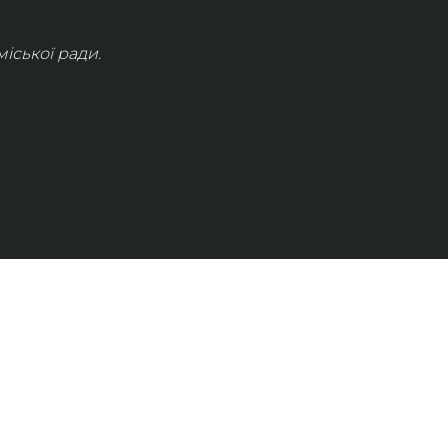
іської ради.
КОНТАКТИ
info@lvivconcert.house
+38 098 871 0180 (лінія 1)