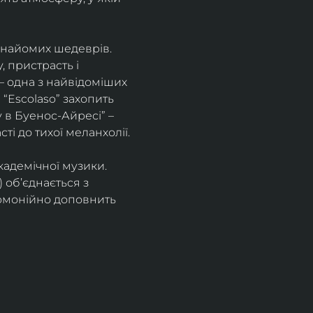
знайомих шедеврів. 
 пристрасть і 
– одна з найвідоміших 
“Escolaso” захопить 
 в Буенос-Айресі” – 
ті до тихої меланхолії. 
кадемічної музики. 
 об’єднається з 
рмонійно доповнить 