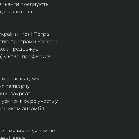
узиканти поєднують 
д на камерне 
країни імені Петра 
іатка програми Yamaha 
також продовжує 
 у класі професора 
зичної академії 
я та творчу 
ни, лауреат 
зикант, бере участь у 
учасником ансамблю 
ське музичне училище 
ені Івана 