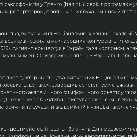
саксофоністів у Тренто (Італія). У своїх програмах м
омим репертуаром, пропонуючи слухачам новий погля
фоністка, випускниця Національної музичної академії У
а всеукраїнських та міжнародних конкурсів, стипенд
(2019). Активно концертує в Україні та за кордоном, а 
і музики імені Фридерика Шопена у Варшаві (Польща)
фаготист, доктор мистецтва, випускник Національної му
йковського, де також завершив асистентуру-стажуванн
ціонального академічного симфонічного оркестру Украї
родних конкурсів. Активно виступає як ансамблевий му
класичній та сучасній академічній музиці, а також є 
ст, концертмейстер і педагог. Закінчив Дніпродзержин
ої) і Харківський національний університет мистецтв ім