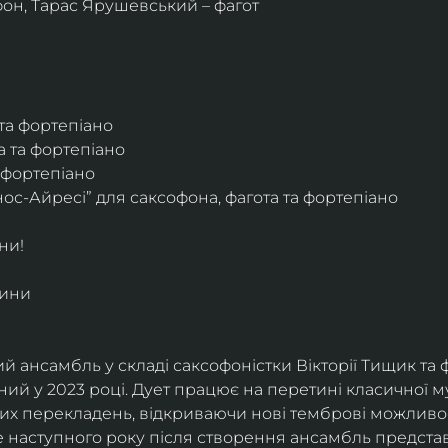
фон, Тарас Ярушевський – фагот
 та фортепіано
а та фортепіано
а фортепіано
ос-Айресі” для саксофона, фагота та фортепіано
ни!
дини
й ансамбль у складі саксофоністки Вікторії Тищик та 
ий у 2023 році. Дует працює на перетині класичної му
ких перекладень, відкриваючи нові темброві можливо
е наступного року після створення ансамбль представи