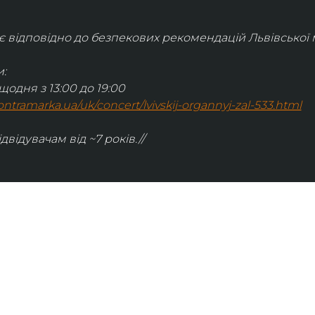
відповідно до безпекових рекомендацій Львівської м
:
щодня з 13:00 до 19:00
.kontramarka.ua/uk/concert/lvivskij-organnyj-zal-533.html
ідвідувачам від ~7 років.//
ІНФОРМАЦІЯ
ональну
команда
ive. Сьогодні
правила відвідування
як влаштовано орган