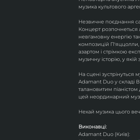
музика культового арг
Незвичне поєднання сак
Концерт розпочнеться л
невгамовну енергію танг
композицій П'яццолли, 
азартом і стрімкою експ
музичну історію, у якій 
На сцені зустрінуться м
Adamant Duo у складі Ві
талановитим піаністом
цей неординарний музи
Нехай музика цього веч
Виконавці: 
Adamant Duo (Київ): 