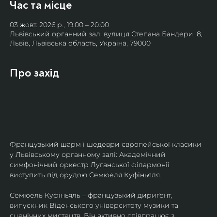
Час та місце
03 жовт. 2026 р., 19:00 – 20:00
Львівський органний зал, вулиця Степана Бандери, 8,
Львів, Львівська область, Україна, 79000
Про захід
Французький шарм і шедеври європейської класики 
у Львівському органному залі: Академічний 
симфонічний оркестр Луганської філармонії 
виступить під орудою Семюеля Куфіньяля.
Семюель Куфіньяль – французький дириґент, 
випускник Віденського університету музики та 
сценічних мистецтв. Він активно співпрацює з 