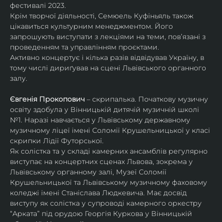
фестивалі 2023.
Крім творчої діяльності, Семюель Куфіньяль також 
цікавиться культурним менеджментом. Його 
запрошують виступати з лекціями на теми, пов’язані з 
проведенням та управлінням проєктами.
Активно концертує і кілька разів відвідував Україну, в 
тому числі дириґував на сцені Львівського органного 
залу. 
Євгенія Прокопович
 – скрипалька. Початкову музичну 
освіту здобула у Вінницькій дитячій музичній школі 
№1. Наразі навчається у Львівському державному 
музичному ліцеї імені Соломії Крушельницької у класі 
скрипки Лідії Футорської.
Як солістка та у складі камерних ансамблів регулярно 
виступає на концертних сценах Львова, зокрема у 
Львівському органному залі, Музеї Соломії 
Крушельницької та Львівському музичному фаховому 
коледжі імені Станіслава Людкевича. Має досвід 
виступу як солістка у супроводі камерного оркестру 
“Арката” під орудою Георгія Куркова у Вінницькій 