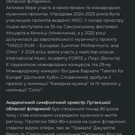
обласній філармонії.
Активно бере участь в оркестрових та міжнародних 
музичних проєктах. Упродовж 2024-2025 років була 
учасницею проєктів академії INSO. У складі оркестру 
ліцею виступала на 35-му Саксонському фестивалі 
Моцарта в Хемніці (Німеччина), а у 2025 році 
долучилася до європейського музичного проєкту 
“TANGO PUR! – European Summer Philharmonic and 
Choir”. У 2026 році взяла участь у майстер-класах 
International Music Academy FORTE у Лієрі (Бельгія).
Є лауреаткою міжнародних конкурсів. На 29-му 
Міжнародному конкурсі Богдана Вархала “Talents for 
Europe” (Дольний Кубін, Словаччина) здобула ІІ 
премію у номінації “Камерна музика” та IV премію у 
номінації “Соло”.
Академічний симфонічний оркестр Луганської 
обласної філармонії
 був створений понад 80 років 
тому і став ключовим осередком музичного життя 
регіону. Протягом 1960–80-х років на сцені філармонії 
ставили відомі опери, такі як "Травіата" Джузеппе 
Верді та "Севільський цирульник"Джоаккіно Россіні. 