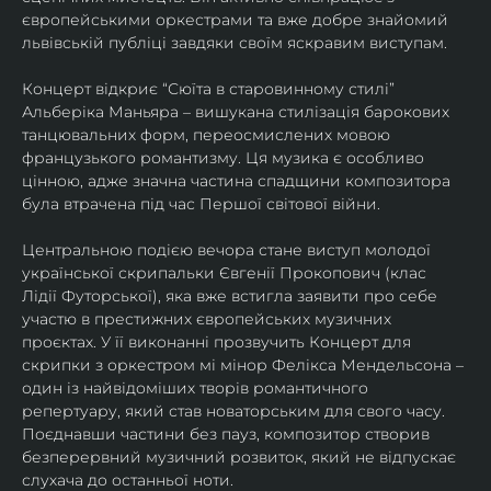
європейськими оркестрами та вже добре знайомий 
львівській публіці завдяки своїм яскравим виступам. 
Концерт відкриє “Сюїта в старовинному стилі” 
Альберіка Маньяра – вишукана стилізація барокових 
танцювальних форм, переосмислених мовою 
французького романтизму. Ця музика є особливо 
цінною, адже значна частина спадщини композитора 
була втрачена під час Першої світової війни. 
Центральною подією вечора стане виступ молодої 
української скрипальки Євгенії Прокопович (клас 
Лідії Футорської), яка вже встигла заявити про себе 
участю в престижних європейських музичних 
проєктах. У її виконанні прозвучить Концерт для 
скрипки з оркестром мі мінор Фелікса Мендельсона – 
один із найвідоміших творів романтичного 
репертуару, який став новаторським для свого часу. 
Поєднавши частини без пауз, композитор створив 
безперервний музичний розвиток, який не відпускає 
слухача до останньої ноти. 