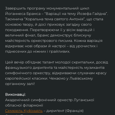
Завершить програму монументальний цикл 
Йоганнеса Брамса – “Варіації на тему Йозефа Гайдна”. 
Таємнича “Хоральна тема святого Антонія”, що стала 
основою твору, й досі приховує загадку свого 
походження. Перетворюючи її у вісім варіацій і 
величний фінал, Брамс демонструє блискучу 
майстерність оркестрового письма. Кожна варіація 
відкриває нові образи й настрої – від урочистих і 
піднесених до ніжних і грайливих. 
Цей вечір об'єднає талант молодої скрипальки, досвід 
французького дириґента та майстерність музикантів 
симфонічного оркестру, відкриваючи слухачам красу 
європейської класики. Чекаємо у Львівському 
органному залі!
Виконавці:
Академічний симфонічний оркестр Луганської 
обласної філармонії
Семюель Куфіньяль
 – дириґент (Франція)