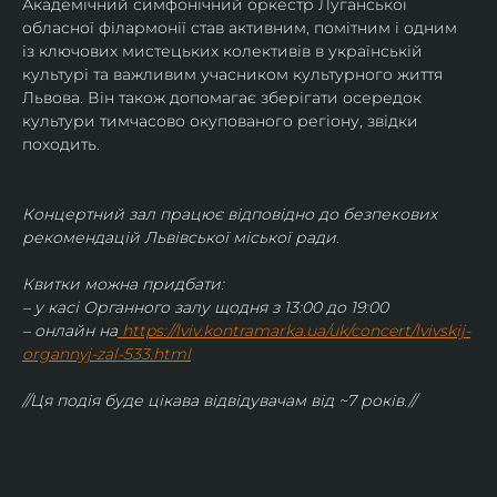
Академічний симфонічний оркестр Луганської 
обласної філармонії став активним, помітним і одним 
із ключових мистецьких колективів в українській 
культурі та важливим учасником культурного життя 
Львова. Він також допомагає зберігати осередок 
культури тимчасово окупованого регіону, звідки 
походить.
Концертний зал працює відповідно до безпекових 
рекомендацій Львівської міської ради.
Квитки можна придбати:
– у касі Органного залу щодня з 13:00 до 19:00
– онлайн на
https://lviv.kontramarka.ua/uk/concert/lvivskij-
organnyj-zal-533.html
//Ця подія буде цікава відвідувачам від ~7 років.//