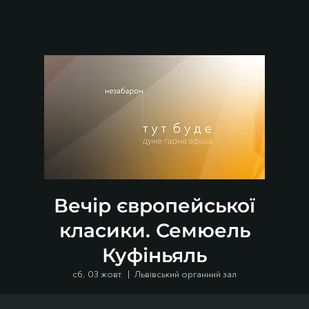
Вечір європейської
класики. Семюель
Куфіньяль
сб, 03 жовт.
  |  
Львівський органний зал