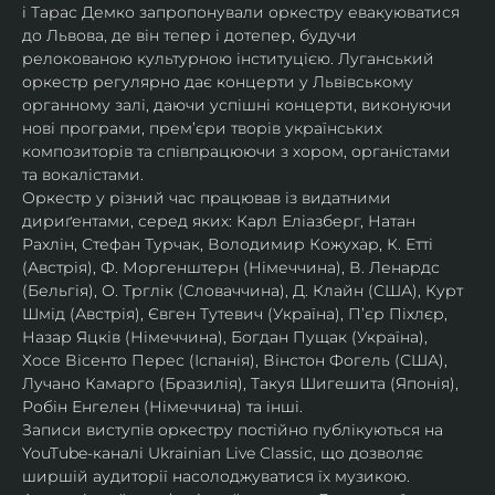
і Тарас Демко запропонували оркестру евакуюватися 
до Львова, де він тепер і дотепер, будучи 
релокованою культурною інституцією. Луганський 
оркестр регулярно дає концерти у Львівському 
органному залі, даючи успішні концерти, виконуючи 
нові програми, прем’єри творів українських 
композиторів та співпрацюючи з хором, органістами 
та вокалістами.
Оркестр у різний час працював із видатними 
дириґентами, серед яких: Карл Еліазберг, Натан 
Рахлін, Стефан Турчак, Володимир Кожухар, К. Етті 
(Австрія), Ф. Моргенштерн (Німеччина), В. Ленардс 
(Бельгія), О. Трглік (Словаччина), Д. Клайн (США), Курт 
Шмід (Австрія), Євген Тутевич (Україна), П’єр Піхлєр, 
Назар Яцків (Німеччина), Богдан Пущак (Україна), 
Хосе Вісенто Перес (Іспанія), Вінстон Фогель (США), 
Лучано Камарго (Бразилія), Такуя Шигешита (Японія), 
Робін Енгелен (Німеччина) та інші.
Записи виступів оркестру постійно публікуються на 
YouTube-каналі Ukrainian Live Classic, що дозволяє 
ширшій аудиторії насолоджуватися їх музикою​.