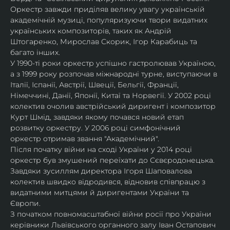
Оркестр завжди приділяв велику увагу українській 
академічній музиці, популяризуючи твори видатних 
українських композиторів, таких як Андрій 
Штогаренко, Мирослав Скорик, Ігор Карабиць та 
багато інших.
У 1990-ті роки оркестр успішно гастролював Україною, 
а з 1999 року розпочав міжнародні турне, виступаючи в 
Італії, Іспанії, Австрії, Швеції, Бельгії, Франції, 
Німеччині, Данії, Японії, Китаї та Норвегії. У 2002 році 
колектив очолив австрійський диригент і композитор 
Курт Шмід, завдяки якому почався новий етап 
розвитку оркестру. У 2006 році симфонічний 
оркестр отримав звання "Академічний".
Після початку війни на сході України у 2014 році 
оркестр був змушений переїхати до Сєвєродонецька. 
Завдяки зусиллям директора Ігоря Шаповалова 
колектив швидко відродився, відновив співпрацю з 
видатними митцями й диригентами України та 
Європи.
З початком повномасштабної війни росії про України 
керівники Львівського органного залу Іван Остапович 