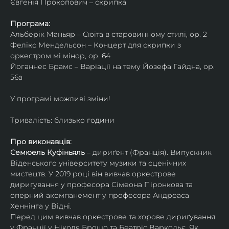
Євгенія Прокопович – скрипка
Програма:
Альберік Маньяр – Сюїта в старовинному стилі, ор. 2
Фелікс Мендельсон – Концерт для скрипки з 
оркестром мі мінор, ор. 64
Йоганнес Брамс – Варіації на тему Йозефа Гайдна, ор. 
56a
У програмі можливі зміни!
Тривалість: близько години
Про виконавців:
Семюель Куфіньяль
 – дириґент (Франція). Випускник 
Віденського університету музики та сценічних 
мистецтв. У 2019 році він вивчав оркестрове 
дириґування у професора Сімеона Піронкова та 
оперний акомпанемент у професора Андреаса 
Хеннінга у Відні.
Перед цим вивчав оркестрове та хорове дириґування 
у Франції у Ніколя Брошо та Беатріс Варкольє. Як 