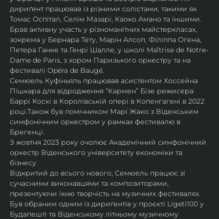
дириґент працював із різними солістами, такими як 
Томас Оспітал, Селім Мазарі, Каоко Амано та іншими. 
Брав активну участь у різноманітних майстеркласах, 
зокрема у Бернара Тету, Марін Алсоп, Філіппа Огена, 
Петера Ганке та Генрі Шалле, у школі Maîtrise de Notre-
Dame de Paris, з хором Паризького оркестру та на 
фестивалі Opéra de Baugé.
Семюель Куфіньяль працював асистентом Хоссейна 
Пішкара для відродження “Кармен” Бізе режисера 
Баррі Коскі в Королівській опері в Копенгагені в 2022 
році.Також був помічником Марі Жако з Віденським 
симфонічним оркестром у рамках фестивалю в 
Брегенці. 
З жовтня 2023 року очолює Академічний симфонічний 
оркестр Віденського університету економіки та 
бізнесу.
Відкритий до всього нового, Семюель працює зі 
сучасними виконавцями та композиторами, 
презентуючи їхню творчість на музичних фестивалях. 
Був обраним одним із дириґентів у проєкті Ligeti100 у 
Будапешті та Віденському літньому музичному 