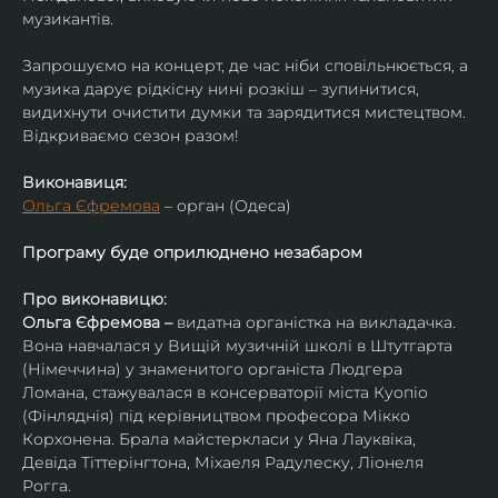
музикантів.
Запрошуємо на концерт, де час ніби сповільнюється, а 
музика дарує рідкісну нині розкіш – зупинитися, 
видихнути очистити думки та зарядитися мистецтвом. 
Відкриваємо сезон разом!
Виконавиця:
Ольга Єфремова
 – орган (Одеса)
Програму буде оприлюднено незабаром
Про виконавицю:
Ольга Єфремова – 
видатна органістка на викладачка.
Вона навчалася у Вищій музичній школі в Штутгарта 
(Німеччина) у знаменитого органіста Людгера 
Ломана, стажувалася в консерваторії міста Куопіо 
(Фінляднія) під керівництвом професора Мікко 
Корхонена. Брала майстеркласи у Яна Лауквіка, 
Девіда Тіттерінгтона, Міхаеля Радулеску, Ліонеля 
Рогга.