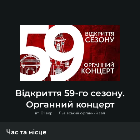
Відкриття 59-го сезону.
Органний концерт
вт, 01 вер.
  |  
Львівський органний зал
Час та місце