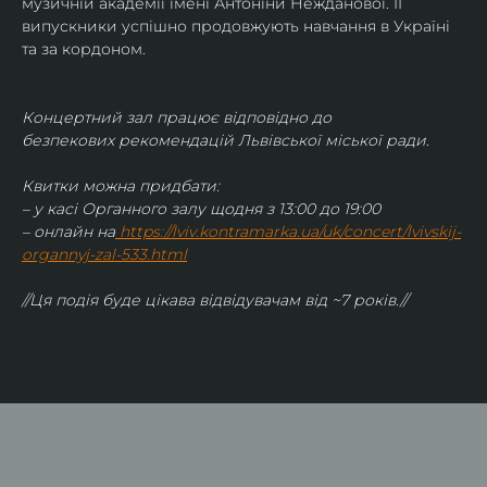
музичній академії імені Антоніни Нежданової. ЇЇ 
випускники успішно продовжують навчання в Україні 
та за кордоном.
Концертний зал працює відповідно до 
безпекових рекомендацій Львівської міської ради.
Квитки можна придбати:
– у касі Органного залу щодня з 13:00 до 19:00
– онлайн на
https://lviv.kontramarka.ua/uk/concert/lvivskij-
organnyj-zal-533.html
//Ця подія буде цікава відвідувачам від ~7 років.//