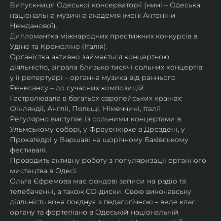
Випускниця Одеської консерваторії (нині – Одеська 
національна музична академія імені Антоніни 
Нежданової).
Дипломантка міжнародних престижних конкурсів в 
Удіне та Кремоліно (Італія).
Органістка активно займається концертною 
діяльністю, зіграла близько тисячі сольних концертів, 
у її репертуарі – органна музика від раннього 
Ренесансу – до сучасних композицій.
Гастролювала в багатьох європейських країнах: 
Фінляндії, Англії, Польщі, Німеччині, Італії.
Регулярно виступає із сольними концертами в 
Ульмському соборі, у Фрауенкірхе в Дрездені, у 
Прокатедрі у Варшаві на щорічному Бахівському 
фестивалі.
Проводить активну роботу з популяризації органного 
мистецтва в Одесі.
Ольга Єфремова має фондові записи на радіо та 
телебаченні, а також CD-диски. Свою виконавську 
діяльність вона поєднує з педагогічною – веде клас 
органу та фортепіано в Одеській національній 