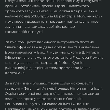
Почути величні твори генія на головному інструменті 
країни – особливий досвід. Орган Львівського 
органного залу – найбільший орган в Україні, який 
налічує понад 5000 труб та 68 регістрів. Його унікальні 
можливості дозволяють передати найтоншу палітру 
звучання – від кришталевої ніжності до 
громоподібного тутті.
За пультом цього величного інструмента постане 
Ольга Єфремова – видатна органістка та викладачка. 
Вона навчалася у Вищій музичній школі в Штутгарті 
(Німеччина) у знаменитого органіста Людгера Ломана 
та стажувалася в консерваторії міста Куопіо 
(Фінляндія) під керівництвом професора Мікко 
Корхонена.
За її плечима – близько тисячі сольних концертів, 
гастролі у Фінляндії, Англії, Польщі, Німеччині та Італії. 
Окрім насиченої концертної діяльності, виконавиця 
веде клас органу та фортепіано в Одеській 
національній музичній академії імені Антоніни 
Нежданової, виховуючи нове покоління талановитих 