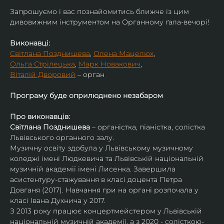
​Запрошуємо і вас познайомитись ближче із цим 
дивовижним інструментом на Органному ґала-вечорі!
Виконавці:
Світлана Позднишева
, 
Олена Мацелюх
,
Ольга Стрілецька
, 
Марк Новакович
,
Віталій Дворовий
 – орган
Програму буде оприлюднено незабаром
Про виконавців:
Світлана Позднишева
 – органістка, піаністка, солістка 
Львівського органного залу.
Музичну освіту здобула у Львівському музичному 
коледжі імені Людкевича та Львівській національній 
музичній академії імені Лисенка. Завершила 
асистентуру-стажування в класі доцента Петра 
Довганя (2017). Навчання гри на органі розпочала у 
класі Івана Духнича у 2017.
З 2013 року працює концертмейстером у Львівській 
національній музичній академії, а з 2020 - солісткою-