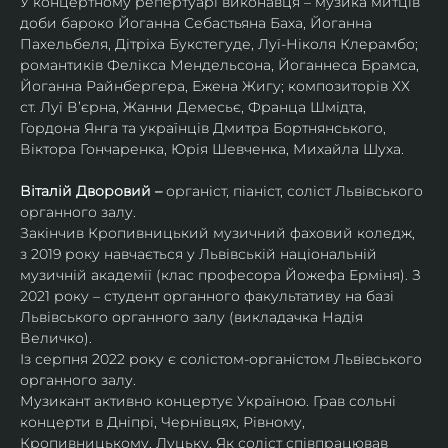
У концертному репертуарі виконавця – музика митців 
доби бароко Йоганна Себастьяна Баха, Йоганна 
Пахельбеля, Дітріха Букстегуде, Луї-Ніколя Клерамбо; 
романтиків Фелікса Мендельсона, Йоганнеса Брамса, 
Йоганна Райнбергера, Ежена Жигу; композиторів ХХ 
ст. Луї В’єрна, Жанни Демесьє, Франца Шмідта, 
Гордона Янга та українців Дмитра Бортнянського, 
Віктора Гончаренка, Юрія Шевченка, Михайла Шуха.
Віталій Дворовий – 
органіст, піаніст, соліст Львівського 
органного залу.
Закінчив Кропивницький музичний фаховий коледж, 
з 2019 року навчається у Львівській національній 
музичній академії (клас професора Йожефа Ерміня). З 
2021 року – студент органного факультативу на базі 
Львівського органного залу (викладачка Надія 
Величко).
Із серпня 2022 року є солістом-органістом Львівського 
органного залу.
Музикант активно концертує Україною. Грав сольні 
концерти в Дніпрі, Чернівцях, Рівному, 
Кропивницькому, Луцьку. Як соліст співпрацював 