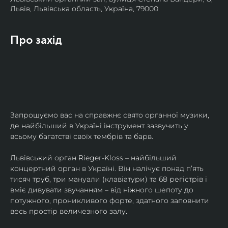
Львів, Львівська область, Україна, 79000
Про захід
Запрошуємо вас на справжнє свято органної музики, 
де найбільший в Україні інструмент зазвучить у 
всьому багатстві своїх тембрів та барв.
​Львівський орган Rieger-Kloss – найбільший 
концертний орган в Україні. Він налічує понад пʼять 
тисяч труб, три мануали (клавіатури) та 68 регістрів і 
вміє дивувати звучанням – від ніжного шепоту до 
потужного, проникливого форте, здатного заповнити 
весь простір величезного залу.