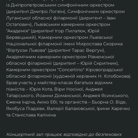
із Дніпропетровським симфонічним оркестром 
(дириґент Дмитро Логвін), Симфонічним оркестром 
Луганської обласної філармонії (диригент – Іван 
Остапович), Львівським камерним оркестром 
"Академія" (дириґент Ігор Пилатюк, Юрій 
Бервецький), Камерним оркестром Львівської 
Національної філармонії імені Мирослава Скорика 
"Віртуози Львова" (дириґент Тарас Вергун), 
Академічним камерним оркестром Рівненської 
обласної філармонії (дириґент – Юрій Скрипник), 
Камерним оркестром "Concertino" Кіровоградської 
обласної філармонії (художній керівник Н. Хілобокова).
Брав участь у майстер-класах багатьох відомих 
піаністів – Юрія Кота, Віри Носіної, Анджея 
Татарського, Йоанни Доманської, Анджея Ясинського, 
Єжена Індіча, Акіко Ебі; та органістів – Бьорна О. Віде, 
Якобуса Ґладзіви, Валерії Балаховської, Ірини Харечко 
та Станіслава Калініна.
Концертний зал працює відповідно до безпекових 