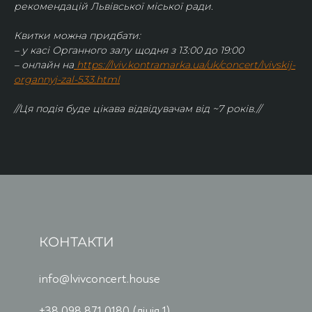
рекомендацій Львівської міської ради.
Квитки можна придбати:
– у касі Органного залу щодня з 13:00 до 19:00
– онлайн на
https://lviv.kontramarka.ua/uk/concert/lvivskij-
organnyj-zal-533.html
//Ця подія буде цікава відвідувачам від ~7 років.//
КОНТАКТИ
info@lvivconcert.house
+38 098 871 0180 (лінія 1)