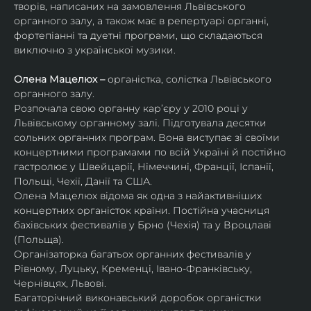
творів, написаних на замовлення Львівського 
органного залу, а також має в репертуарі органні, 
фортепіанні та дуетні програми, що складаються 
виключно з української музики. 
Олена Мацелюх – 
органістка, солістка Львівського 
органного залу.
Розпочала свою органну кар’єру у 2010 році у 
Львівському органному залі. Підготувала десятки 
сольних органних програм. Вона виступає зі своїми 
концертними програмами по всій Україні й постійно 
гастролює у Швейцарії, Німеччині, Франції, Іспанії, 
Польщі, Чехії, Данії та США.
Олена Мацелюх відома як одна з найактивніших 
концертних органісток країни. Постійна учасниця 
бахівських фестивалів у Брно (Чехія) та у Вроцлаві 
(Польща).
Організаторка багатьох органних фестивалів у 
Рівному, Луцьку, Кременці, Івано-Франківську, 
Чернівцях, Львові.
Багаторічний виконавський доробок органістки 