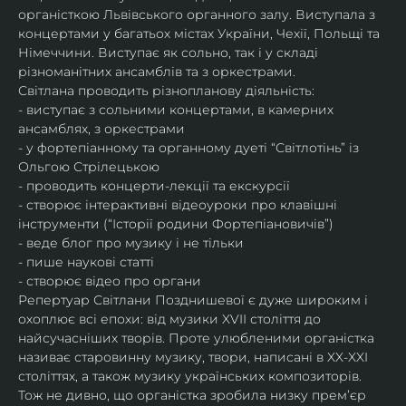
органісткою Львівського органного залу. Виступала з 
концертами у багатьох містах України, Чехії, Польщі та 
Німеччини. Виступає як сольно, так і у складі 
різноманітних ансамблів та з оркестрами.​
Світлана проводить різнопланову діяльність:
- виступає з сольними концертами, в камерних 
ансамблях, з оркестрами
- у фортепіанному та органному дуеті “Світлотінь” із 
Ольгою Стрілецькою
- проводить концерти-лекції та екскурсії
- створює інтерактивні відеоуроки про клавішні 
інструменти (“Історії родини Фортепіановичів”) 
- веде блог про музику і не тільки
- пише наукові статті
- створює відео про органи
Репертуар Світлани Позднишевої є дуже широким і 
охоплює всі епохи: від музики XVII століття до 
найсучасніших творів. Проте улюбленими органістка 
називає старовинну музику, твори, написані в XX-XXI 
століттях, а також музику українських композиторів. 
Тож не дивно, що органістка зробила низку прем’єр 