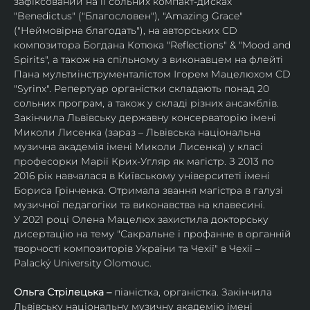
зафіксований на її сольних компакт-дисках 
"Benedictus" ("Благословен"), "Amazing Grace" 
("Неймовірна благодать"), на авторських CD 
композитора Богдана Котюка "Reflections" & "Mood and 
Spirits", а також на спільному з виконавцем на флейті 
Пана мультиінструменталістом Ігорем Мацелюхом CD 
"Syrinx". Репертуар органістки складають понад 20 
сольних програм, а також у складі різних ансамблів.
Закінчила Львівську державну консерваторію імені 
Миколи Лисенка (зараз – Львівська національна 
музична академія імені Миколи Лисенка) у класі 
професорки Марії Крих-Угляр як магістр. З 2013 по 
2016 рік навчалася в Київському університеті імені 
Бориса Грінченка. Отримала звання магістра в галузі 
музичної педагогіки та виконавства на клавесині.
У 2021 році Олена Мацелюх захистила докторську 
дисертацію на тему "Сакральне і профанне в органній 
творчості композиторів України та Чехії" в Чехії – 
Palacký University Olomouc.
Ольга Стрілецька – 
піаністка, органістка. Закінчила 
Львівську національну музичну академію імені 