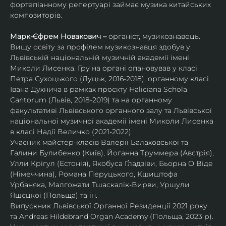
фортепіанному репертуарі займає музика китайських 
композиторів.
Марк-Єфрем Новакович – 
органіст, музикознавець. 
Вищу освіту за профілем музикознавця здобув у 
Львівській національній музичній академії імені 
Миколи Лисенка. Гру на органі опановував у класі 
Петра Сухоцького (Луцьк, 2016-2018), органному класі 
Івана Духнича в рамках проєкту Haliciana Schola 
Cantorum (Львів, 2018-2019) та на органному 
факультативі Львівського органного залу та Львівської 
національної музичної академії імені Миколи Лисенка 
в класі Надії Величко (2021-2022).
Учасник майстер-класів Валерії Балаховської та 
Галини Булибенко (Київ), Йоганна Труммера (Австрія), 
Улли Крігул (Естонія), Якобуса Ґладзіви, Бьорна О Віде 
(Німеччина), Романа Перуцького, Кшиштофа 
Урбаняка, Малгожати Тшаскалік-Вирви, Уршули 
Яшєцкої (Польща) та ін.
Випускник Львівської Органної Резиденції 2021 року 
та Andreas Hildebrand Organ Academy (Польща, 2023 р). 