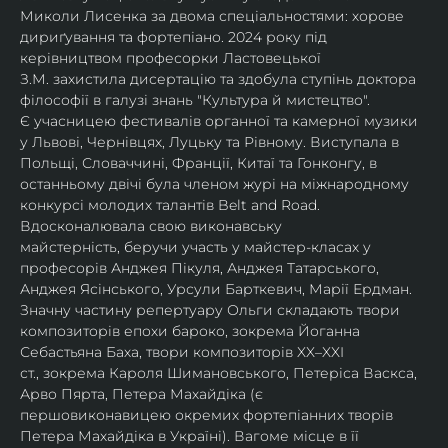
Миколи Лисенка за двома спеціальностями: хорове 
дириґування та фортепіано. 2024 року під 
керівництвом професорки Ластовецької 
З.М. захистила дисертацію та здобула ступінь доктора 
філософії в галузі знань "Культура й мистецтво".
Є учасницею фестивалів органної та камерної музики 
у Львові, Чернівцях, Луцьку та Рівному. Виступала в 
Польщі, Словаччині, Франції, Китаї та Гонконгу, в 
останньому двічі була членом журі на міжнародному 
конкурсі молодих талантів Belt and Road.
Вдосконалювала свою виконавську 
майстерність, беручи участь у майстер-класах у 
професорів Анджея Пікуля, Анджея Татарського, 
Анджея Ясінського, Урсули Барткевич, Марії Ердман.
Значну частину репертуару Ольги складають твори 
композиторів епохи бароко, зокрема Йоганна 
Себастьяна Баха, твори композиторів XX–XXI 
ст., зокрема Кароля Шимановського, Петеріса Васкса, 
Арво Пярта, Петера Махайдіка (є 
першовиконавицею окремих фортепіанних творів 
Петера Махайдіка в Україні). Вагоме місце в її 