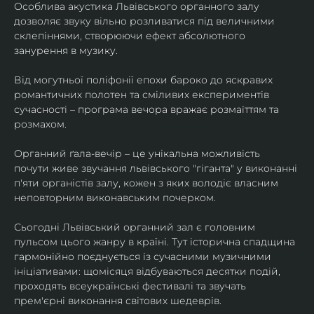
Особлива акустика Львівського органного залу 
дозволяє звуку вільно розливатися під величними 
склепіннями, створюючи ефект абсолютного 
занурення в музику.
​Від могутньої поліфонії епохи бароко до яскравих 
романтичних полотен та сміливих експериментів 
сучасності – програма вечора вражає розмаїттям та 
розмахом.
​Органний ґала-вечір – це унікальна можливість 
почути живе звучання львівського "гіганта" у виконанні 
п'яти органістів залу, кожен з яких володіє власним 
неповторним виконавським почерком.
​Сьогодні Львівський органний зал є головним 
пульсом цього жанру в країні. Тут історична спадщина 
гармонійно поєднується із сучасними музичними 
ініціативами: щомісяця відбуваються десятки подій, 
проходять всеукраїнські фестивалі та звучать 
прем'єрні виконання світових шедеврів.