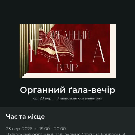
Органний ґала-вечір
ср, 23 вер.
  |  
Львівський органний зал
Час та місце
23 вер. 2026 р., 19:00 – 20:00
Львівський органний зал, вулиця Степана Бандери, 8,