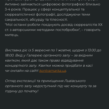
Активно займається цифровою фотографією близько 
3-4 років. Працює у сфері концептуальної та 
сюрреалістичної фотографії, досліджуючи теми 
сакральності, абсурду та тілесності.
"Мої останні роботи поєднують досвід сюрреалістів ХХ 
ст. з авторськими методами постобробки", – говорить 
митець.
Виставка діє із 5 вересня по 1 жовтня, щодня з 13:00 до 
18:00. Вхід у Галерею органного залу – за вхідним 
квитком, який дає також право відвідування 
концертного залу. Квитки можна придбати в касі 
чи онлайн на сайті 
kontramarka.ua
.
Огляд експозиції та приміщення Львівського 
органного залу недоступний під час концерту та за 
годину до початку!