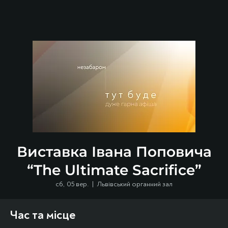
Виставка Івана Поповича
“The Ultimate Sacrifice”
сб, 05 вер.
  |  
Львівський органний зал
Час та місце