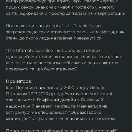
автор розмірковує про втрату, віру, самопожертву й 
пошук сенсу. Знайомі символи постають у новому 
світлі, відкриваючи простір для власних інтерпретацій.
Доповнює виставку серія “Lost Paradise”, що 
звертається до теми втраченого раю – не як місця, а як 
стану, до якого людина прагне повернутися.
“The Ultimate Sacrifice” не пропонує готових 
відповідей. Натомість він залишає глядача з питанням, 
яке кожен має поставити собі сам: чи здатна жертва 
повернути те, що було втрачено?
Про автора:
Іван Попович народився у 2000 році у Львові. 
Протягом 2017-2023 рр. здобув ступінь магістра зі 
спеціальності Графічний дизайн у Львівській 
національній академії мистецтв. Навчається на 
аспірантурі на спеціальності "Образотворче 
мистецтво" та працюю над власним фотопроєктом.
Пройшов курси цифрової та аналогової фотографії. 