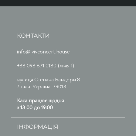
КОНТАКТИ
info@lvivconcert.house
+38 098 871 0180 (лінія 1)
вулиця Степана Бандери 8,
Львів, Україна, 79013
Каса працює щодня
з 13:00 до 19:00
ІНФОРМАЦІЯ