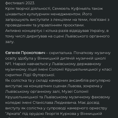
фестивалі 2023.
Крім творчої діяльності, Семюель Куфіньяль також 
цікавиться культурним менеджментом. Його 
запрошують виступати з лекціями на теми, пов’язані з 
проведенням та управлінням проєктами.
Активно концертує і кілька разів відвідував Україну, в 
тому числі дириґував на сцені Львівського органного 
залу. 
Євгенія Прокопович
 – скрипалька. Початкову музичну 
освіту здобула у Вінницькій дитячій музичній школі 
№1. Наразі навчається у Львівському державному 
музичному ліцеї імені Соломії Крушельницької у класі 
скрипки Лідії Футорської.
Як солістка та у складі камерних ансамблів регулярно 
виступає на концертних сценах Львова, зокрема у 
Львівському органному залі, Музеї Соломії 
Крушельницької та Львівському музичному фаховому 
коледжі імені Станіслава Людкевича. Має досвід 
виступу як солістка у супроводі камерного оркестру 
“Арката” під орудою Георгія Куркова у Вінницькій 