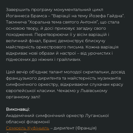
Завершить програму монументальний цикл 
Йоганнеса Брамса – “Варіації на тему Йозефа Гайдна”. 
Таємнича “Хоральна тема святого Антонія”, що стала 
основою твору, й досі приховує загадку свого 
походження. Перетворюючи її у вісім варіацій і 
величний фінал, Брамс демонструє блискучу 
майстерність оркестрового письма. Кожна варіація 
відкриває нові образи й настрої – від урочистих і 
піднесених до ніжних і грайливих. 
Цей вечір об'єднає талант молодої скрипальки, досвід 
французького дириґента та майстерність музикантів 
симфонічного оркестру, відкриваючи слухачам красу 
європейської класики. Чекаємо у Львівському 
органному залі!
Виконавці:
Академічний симфонічний оркестр Луганської 
обласної філармонії
Семюель Куфіньяль
 – дириґент (Франція)