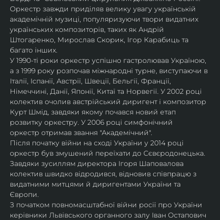
Оркестр завжди приділяв велику увагу українській 
академічній музиці, популяризуючи твори видатних 
українських композиторів, таких як Андрій 
Штогаренко, Мирослав Скорик, Ігор Карабиць та 
багато інших.
У 1990-ті роки оркестр успішно гастролював Україною, 
а з 1999 року розпочав міжнародні турне, виступаючи в 
Італії, Іспанії, Австрії, Швеції, Бельгії, Франції, 
Німеччині, Данії, Японії, Китаї та Норвегії. У 2002 році 
колектив очолив австрійський диригент і композитор 
Курт Шмід, завдяки якому почався новий етап 
розвитку оркестру. У 2006 році симфонічний 
оркестр отримав звання "Академічний".
Після початку війни на сході України у 2014 році 
оркестр був змушений переїхати до Сєвєродонецька. 
Завдяки зусиллям директора Ігоря Шаповалова 
колектив швидко відродився, відновив співпрацю з 
видатними митцями й диригентами України та 
Європи.
З початком повномасштабної війни росії про України 
керівники Львівського органного залу Іван Остапович 