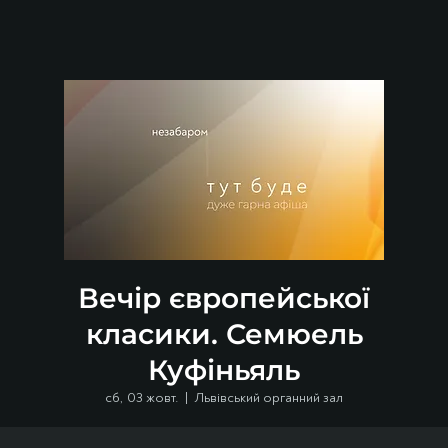
Вечір європейської
класики. Семюель
Куфіньяль
сб, 03 жовт.
  |  
Львівський органний зал