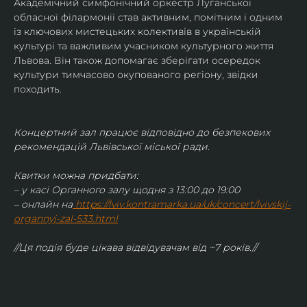
Академічний симфонічний оркестр Луганської 
обласної філармонії став активним, помітним і одним 
із ключових мистецьких колективів в українській 
культурі та важливим учасником культурного життя 
Львова. Він також допомагає зберігати осередок 
культури тимчасово окупованого регіону, звідки 
походить.
Концертний зал працює відповідно до безпекових 
рекомендацій Львівської міської ради.
Квитки можна придбати:
– у касі Органного залу щодня з 13:00 до 19:00
– онлайн на
https://lviv.kontramarka.ua/uk/concert/lvivskij-
organnyj-zal-533.html
//Ця подія буде цікава відвідувачам від ~7 років.//