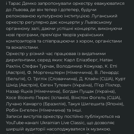
і Тарас Демко запропонували оркестру евакуюватися 
до Львова, де він тепер і дотепер, будучи 
релокованою культурною інституцією. Луганський 
оркестр регулярно дає концерти у Львівському 
органному залі, даючи успішні концерти, виконуючи 
нові програми, прем’єри творів українських 
композиторів та співпрацюючи з хором, органістами 
та вокалістами.
Оркестр у різний час працював із видатними 
дириґентами, серед яких: Карл Еліазберг, Натан 
Рахлін, Стефан Турчак, Володимир Кожухар, К. Етті 
(Австрія), Ф. Моргенштерн (Німеччина), В. Ленардс 
(Бельгія), О. Трглік (Словаччина), Д. Клайн (США), Курт 
Шмід (Австрія), Євген Тутевич (Україна), П’єр Піхлєр, 
Назар Яцків (Німеччина), Богдан Пущак (Україна), 
Хосе Вісенто Перес (Іспанія), Вінстон Фогель (США), 
Лучано Камарго (Бразилія), Такуя Шигешита (Японія), 
Робін Енгелен (Німеччина) та інші.
Записи виступів оркестру постійно публікуються на 
YouTube-каналі Ukrainian Live Classic, що дозволяє 
ширшій аудиторії насолоджуватися їх музикою​.