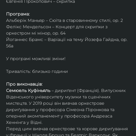
Євгенія Прокопович – скрипка
Програма:
Альберік Маньяр – Сюїта в старовинному стилі, ор. 2
Фелікс Мендельсон – Концерт для скрипки з 
оркестром мі мінор, ор. 64
Йоганнес Брамс – Варіації на тему Йозефа Гайдна, ор. 
56a
У програмі можливі зміни!
Тривалість: близько години
Про виконавців:
Семюель Куфіньяль
 – дириґент (Франція). Випускник 
Віденського університету музики та сценічних 
мистецтв. У 2019 році він вивчав оркестрове 
дириґування у професора Сімеона Піронкова та 
оперний акомпанемент у професора Андреаса 
Хеннінга у Відні.
Перед цим вивчав оркестрове та хорове дириґування 
у Франції у Ніколя Брошо та Беатріс Варкольє. Як 