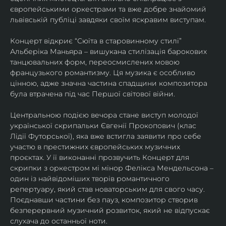
європейськими оркестрами та вже добре знайомий 
львівській публіці завдяки своїм яскравим виступам. 
Концерт відкриє “Сюїта в старовинному стилі” 
Альберіка Маньяра – вишукана стилізація барокових 
танцювальних форм, переосмислених мовою 
французького романтизму. Ця музика є особливо 
цінною, адже значна частина спадщини композитора 
була втрачена під час Першої світової війни. 
Центральною подією вечора стане виступ молодої 
української скрипальки Євгенії Прокопович (клас 
Лідії Футорської), яка вже встигла заявити про себе 
участю в престижних європейських музичних 
проєктах. У її виконанні прозвучить Концерт для 
скрипки з оркестром мі мінор Фелікса Мендельсона – 
один із найвідоміших творів романтичного 
репертуару, який став новаторським для свого часу. 
Поєднавши частини без пауз, композитор створив 
безперервний музичний розвиток, який не відпускає 
слухача до останньої ноти. 