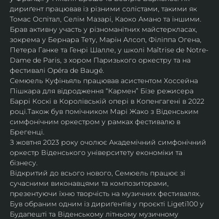
дириґент працював із різними солістами, такими як 
Томас Оспітал, Селім Мазарі, Каоко Амано та іншими. 
Брав активну участь у різноманітних майстеркласах, 
зокрема у Бернара Тету, Марін Алсоп, Філіппа Огена, 
Петера Ганке та Генрі Шалле, у школі Maîtrise de Notre-
Dame de Paris, з хором Паризького оркестру та на 
фестивалі Opéra de Baugé.
Семюель Куфіньяль працював асистентом Хоссейна 
Пішкара для відродження “Кармен” Бізе режисера 
Баррі Коскі в Королівській опері в Копенгагені в 2022 
році.Також був помічником Марі Жако з Віденським 
симфонічним оркестром у рамках фестивалю в 
Брегенці. 
З жовтня 2023 року очолює Академічний симфонічний 
оркестр Віденського університету економіки та 
бізнесу.
Відкритий до всього нового, Семюель працює зі 
сучасними виконавцями та композиторами, 
презентуючи їхню творчість на музичних фестивалях. 
Був обраним одним із дириґентів у проєкті Ligeti100 у 
Будапешті та Віденському літньому музичному 