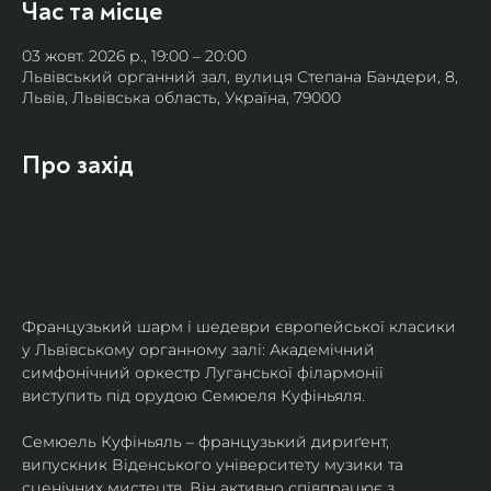
Час та місце
03 жовт. 2026 р., 19:00 – 20:00
Львівський органний зал, вулиця Степана Бандери, 8,
Львів, Львівська область, Україна, 79000
Про захід
Французький шарм і шедеври європейської класики 
у Львівському органному залі: Академічний 
симфонічний оркестр Луганської філармонії 
виступить під орудою Семюеля Куфіньяля.
Семюель Куфіньяль – французький дириґент, 
випускник Віденського університету музики та 
сценічних мистецтв. Він активно співпрацює з 