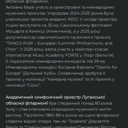
обласній філармонії.
Активно бере участь в оркестрових та міжнародних 
музичних проєктах. Упродовж 2024-2025 років була 
учасницею проєктів академії INSO. У складі оркестру 
ліцею виступала на 35-му Саксонському фестивалі 
Моцарта в Хемніці (Німеччина), а у 2025 році 
долучилася до європейського музичного проєкту 
“TANGO PUR! – European Summer Philharmonic and 
Choir”. У 2026 році взяла участь у майстер-класах 
International Music Academy FORTE у Лієрі (Бельгія).
Є лауреаткою міжнародних конкурсів. На 29-му 
Міжнародному конкурсі Богдана Вархала “Talents for 
Europe” (Дольний Кубін, Словаччина) здобула ІІ 
премію у номінації “Камерна музика” та IV премію у 
номінації “Соло”.
Академічний симфонічний оркестр Луганської 
обласної філармонії
 був створений понад 80 років 
тому і став ключовим осередком музичного життя 
регіону. Протягом 1960–80-х років на сцені філармонії 
ставили відомі опери, такі як "Травіата" Джузеппе 
Верді та "Севільський цирульник"Джоаккіно Россіні. 