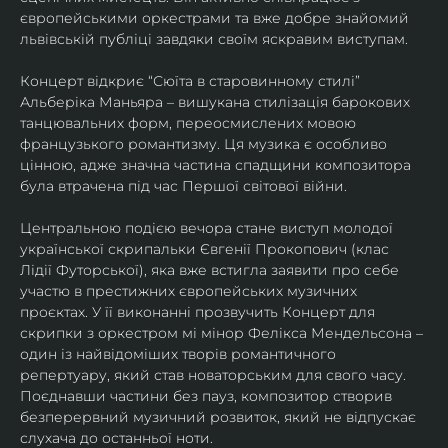
європейськими оркестрами та вже добре знайомий 
львівській публіці завдяки своїм яскравим виступам. 
Концерт відкриє “Сюїта в старовинному стилі” 
Альберіка Маньяра – вишукана стилізація барокових 
танцювальних форм, переосмислених мовою 
французького романтизму. Ця музика є особливо 
цінною, адже значна частина спадщини композитора 
була втрачена під час Першої світової війни. 
Центральною подією вечора стане виступ молодої 
української скрипальки Євгенії Прокопович (клас 
Лідії Футорської), яка вже встигла заявити про себе 
участю в престижних європейських музичних 
проєктах. У її виконанні прозвучить Концерт для 
скрипки з оркестром мі мінор Фелікса Мендельсона – 
один із найвідоміших творів романтичного 
репертуару, який став новаторським для свого часу. 
Поєднавши частини без пауз, композитор створив 
безперервний музичний розвиток, який не відпускає 
слухача до останньої ноти. 