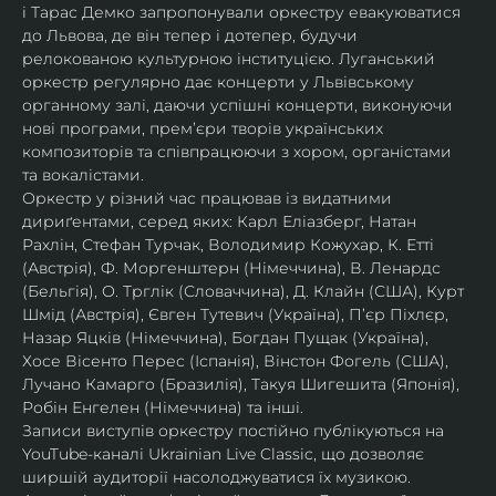
і Тарас Демко запропонували оркестру евакуюватися 
до Львова, де він тепер і дотепер, будучи 
релокованою культурною інституцією. Луганський 
оркестр регулярно дає концерти у Львівському 
органному залі, даючи успішні концерти, виконуючи 
нові програми, прем’єри творів українських 
композиторів та співпрацюючи з хором, органістами 
та вокалістами.
Оркестр у різний час працював із видатними 
дириґентами, серед яких: Карл Еліазберг, Натан 
Рахлін, Стефан Турчак, Володимир Кожухар, К. Етті 
(Австрія), Ф. Моргенштерн (Німеччина), В. Ленардс 
(Бельгія), О. Трглік (Словаччина), Д. Клайн (США), Курт 
Шмід (Австрія), Євген Тутевич (Україна), П’єр Піхлєр, 
Назар Яцків (Німеччина), Богдан Пущак (Україна), 
Хосе Вісенто Перес (Іспанія), Вінстон Фогель (США), 
Лучано Камарго (Бразилія), Такуя Шигешита (Японія), 
Робін Енгелен (Німеччина) та інші.
Записи виступів оркестру постійно публікуються на 
YouTube-каналі Ukrainian Live Classic, що дозволяє 
ширшій аудиторії насолоджуватися їх музикою​.