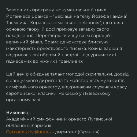
Завершить програму монументальний цикл 
Йоганнеса Брамса – “Варіації на тему Йозефа Гайдна”. 
Таємнича “Хоральна тема святого Антонія”, що стала 
основою твору, й досі приховує загадку свого 
походження. Перетворюючи її у вісім варіацій і 
величний фінал, Брамс демонструє блискучу 
майстерність оркестрового письма. Кожна варіація 
відкриває нові образи й настрої – від урочистих і 
піднесених до ніжних і грайливих. 
Цей вечір об'єднає талант молодої скрипальки, досвід 
французького дириґента та майстерність музикантів 
симфонічного оркестру, відкриваючи слухачам красу 
європейської класики. Чекаємо у Львівському 
органному залі!
Виконавці:
Академічний симфонічний оркестр Луганської 
обласної філармонії
Семюель Куфіньяль
 – дириґент (Франція)