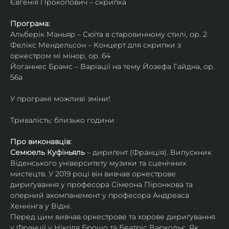
Євгенія Прокопович – скрипка
Програма:
Альберік Маньяр – Сюїта в старовинному стилі, ор. 2
Фелікс Мендельсон – Концерт для скрипки з 
оркестром мі мінор, ор. 64
Йоганнес Брамс – Варіації на тему Йозефа Гайдна, ор. 
56a
У програмі можливі зміни!
Тривалість: близько години
Про виконавців:
Семюель Куфіньяль
 – дириґент (Франція). Випускник 
Віденського університету музики та сценічних 
мистецтв. У 2019 році він вивчав оркестрове 
дириґування у професора Сімеона Піронкова та 
оперний акомпанемент у професора Андреаса 
Хеннінга у Відні.
Перед цим вивчав оркестрове та хорове дириґування 
у Франції у Ніколя Брошо та Беатріс Варкольє. Як 