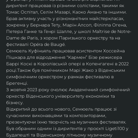
дириґент працював із різними солістами, такими як 
Томас Оспітал, Селім Мазарі, Каоко Амано та іншими. 
Брав активну участь у різноманітних майстеркласах, 
зокрема у Бернара Тету, Марін Алсоп, Філіппа Огена, 
Петера Ганке та Генрі Шалле, у школі Maîtrise de Notre-
Dame de Paris, з хором Паризького оркестру та на 
фестивалі Opéra de Baugé.
Семюель Куфіньяль працював асистентом Хоссейна 
Пішкара для відродження “Кармен” Бізе режисера 
Баррі Коскі в Королівській опері в Копенгагені в 2022 
році.Також був помічником Марі Жако з Віденським 
симфонічним оркестром у рамках фестивалю в 
Брегенці. 
З жовтня 2023 року очолює Академічний симфонічний 
оркестр Віденського університету економіки та 
бізнесу.
Відкритий до всього нового, Семюель працює зі 
сучасними виконавцями та композиторами, 
презентуючи їхню творчість на музичних фестивалях. 
Був обраним одним із дириґентів у проєкті Ligeti100 у 
Будапешті та Віденському літньому музичному 