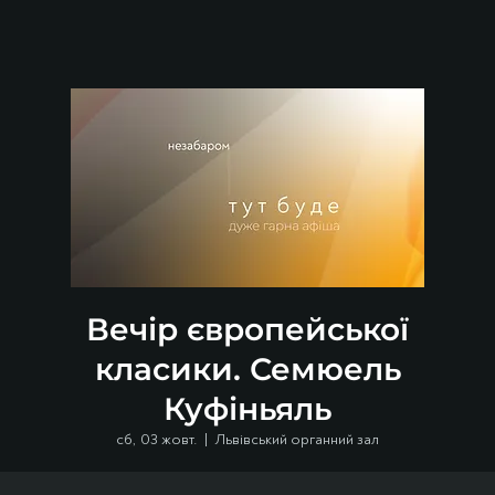
Вечір європейської
класики. Семюель
Куфіньяль
сб, 03 жовт.
  |  
Львівський органний зал