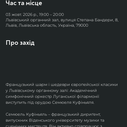
Час та місце
03 жовт. 2026 р., 19:00 – 20:00
Львівський органний зал, вулиця Степана Бандери, 8,
Львів, Львівська область, Україна, 79000
Про захід
Французький шарм і шедеври європейської класики 
у Львівському органному залі: Академічний 
симфонічний оркестр Луганської філармонії 
виступить під орудою Семюеля Куфіньяля.
Семюель Куфіньяль – французький дириґент, 
випускник Віденського університету музики та 
сценічних мистецтв. Він активно співпрацює з 