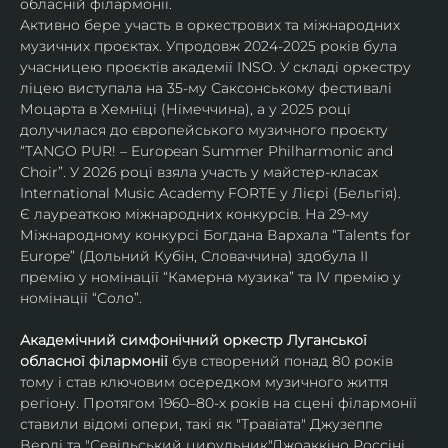
обласній філармонії.
Активно бере участь в оркестрових та міжнародних 
музичних проєктах. Упродовж 2024-2025 років була 
учасницею проєктів академії INSO. У складі оркестру 
ліцею виступала на 35-му Саксонському фестивалі 
Моцарта в Хемніці (Німеччина), а у 2025 році 
долучилася до європейського музичного проєкту 
“TANGO PUR! – European Summer Philharmonic and 
Choir”. У 2026 році взяла участь у майстер-класах 
International Music Academy FORTE у Лієрі (Бельгія).
Є лауреаткою міжнародних конкурсів. На 29-му 
Міжнародному конкурсі Богдана Вархала “Talents for 
Europe” (Дольний Кубін, Словаччина) здобула ІІ 
премію у номінації “Камерна музика” та IV премію у 
номінації “Соло”.
Академічний симфонічний оркестр Луганської 
обласної філармонії
 був створений понад 80 років 
тому і став ключовим осередком музичного життя 
регіону. Протягом 1960–80-х років на сцені філармонії 
ставили відомі опери, такі як "Травіата" Джузеппе 
Верді та "Севільський цирульник"Джоаккіно Россіні. 