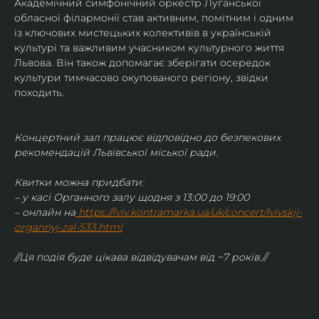
Академічний симфонічний оркестр Луганської 
обласної філармонії став активним, помітним і одним 
із ключових мистецьких колективів в українській 
культурі та важливим учасником культурного життя 
Львова. Він також допомагає зберігати осередок 
культури тимчасово окупованого регіону, звідки 
походить.
Концертний зал працює відповідно до безпекових 
рекомендацій Львівської міської ради.
Квитки можна придбати:
– у касі Органного залу щодня з 13:00 до 19:00
– онлайн на
https://lviv.kontramarka.ua/uk/concert/lvivskij-
organnyj-zal-533.html
//Ця подія буде цікава відвідувачам від ~7 років.//