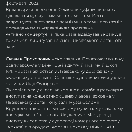
фестивалі 2023.
Крім творчої діяльності, Семюель Куфіньяль також 
цікавиться культурним менеджментом. Його 
запрошують виступати з лекціями на теми, пов’язані з 
проведенням та управлінням проєктами.
Активно концертує і кілька разів відвідував Україну, в 
тому числі дириґував на сцені Львівського органного 
залу. 
Євгенія Прокопович
 – скрипалька. Початкову музичну 
освіту здобула у Вінницькій дитячій музичній школі 
№1. Наразі навчається у Львівському державному 
музичному ліцеї імені Соломії Крушельницької у класі 
скрипки Лідії Футорської.
Як солістка та у складі камерних ансамблів регулярно 
виступає на концертних сценах Львова, зокрема у 
Львівському органному залі, Музеї Соломії 
Крушельницької та Львівському музичному фаховому 
коледжі імені Станіслава Людкевича. Має досвід 
виступу як солістка у супроводі камерного оркестру 
“Арката” під орудою Георгія Куркова у Вінницькій 