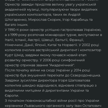
Оркестр завжди приділяв велику увагу українській 
академічній музиці, популяризуючи твори видатних 
українських композиторів, таких як Андрій 
Штогаренко, Мирослав Скорик, Ігор Карабиць та 
багато інших.
У 1990-ті роки оркестр успішно гастролював Україною, 
а з 1999 року розпочав міжнародні турне, виступаючи в 
Італії, Іспанії, Австрії, Швеції, Бельгії, Франції, 
Німеччині, Данії, Японії, Китаї та Норвегії. У 2002 році 
колектив очолив австрійський диригент і композитор 
Курт Шмід, завдяки якому почався новий етап 
розвитку оркестру. У 2006 році симфонічний 
оркестр отримав звання "Академічний".
Після початку війни на сході України у 2014 році 
оркестр був змушений переїхати до Сєвєродонецька. 
Завдяки зусиллям директора Ігоря Шаповалова 
колектив швидко відродився, відновив співпрацю з 
видатними митцями й диригентами України та 
Європи.
З початком повномасштабної війни росії про України 
керівники Львівського органного залу Іван Остапович 