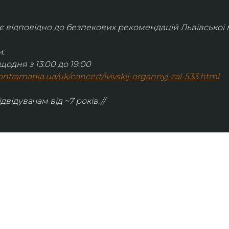
відповідно до безпекових рекомендацій Львівської м
:
щодня з 13:00 до 19:00
.kontramarka.ua/uk/concert/lvivskij-organnyj-zal-533.html
ідвідувачам від ~7 років.//
ІНФОРМАЦІЯ
ональну
команда
ive. Сьогодні
правила відвідування
як влаштовано орган