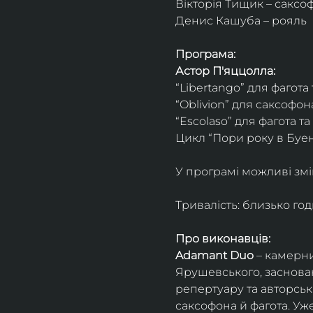
Вікторія Тищик – саксо
Денис Кашуба – рояль
Програма:
Астор П'яццолла:
“Libertango” для фагота
“Oblivion” для саксофон
“Escolaso” для фагота т
Цикл “Пори року в Буен
У програмі можливі змі
Тривалість: близько го
Про виконавців:
Adamant Duo
 – камерни
Ярушевського, заснован
репертуару та авторсь
саксофона й фагота. Уж