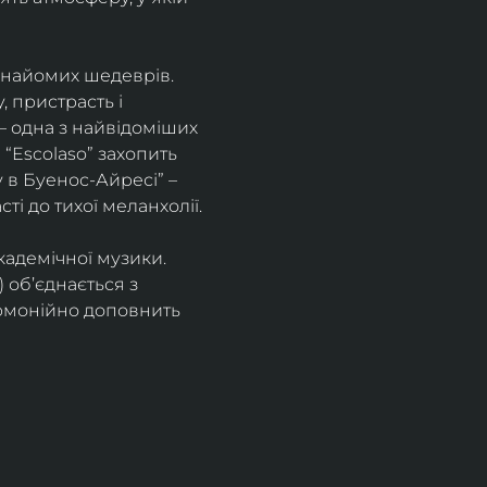
знайомих шедеврів. 
 пристрасть і 
– одна з найвідоміших 
“Escolaso” захопить 
 в Буенос-Айресі” – 
ті до тихої меланхолії. 
кадемічної музики. 
 об’єднається з 
рмонійно доповнить 