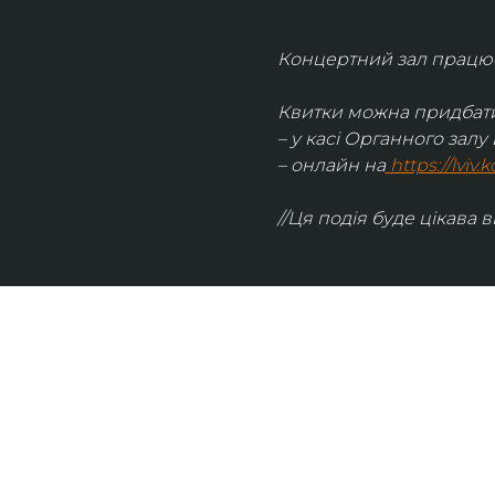
Концертний зал працює 
Квитки можна придбати
– у касі Органного залу 
– онлайн на
https://lviv
//Ця подія буде цікава в
UKRAINIAN LIVE
Наша команда з 2019 року реалізує загальнонаці
стратегію промоції української музики Ukrainian L
це: