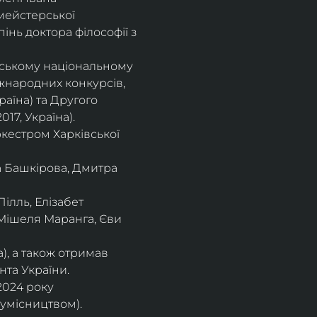
мейстерської 
інь доктора філософії з 
івському національному
іжнародних конкурсів,
раїна) та Другого
17, Україна).
кестром Харківської
а Башкірова, Дмитра
ілль, Елізабет 
 Мішеля Маранга, Єви 
), а також отримав
нта України. 
2024 року 
сумісництвом).