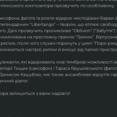
ентинського композитора прозвучить по-особливому. 
софона, фагота та рояля відкриє несподівані барви 
егендарним “Libertango” – твором, що втілює свободу,
о. Далі прозвучить проникливе “Oblivion” (“Забуття”) 
номінована на престижну премію “Греммі”. Віртуозне 
ресією, після чого слухачі поринуть у цикл “Пори року
змінюються настрої, ритми й емоції: від палкої пристрас
узиканти, які відкривають нові темброві можливості а
кторії Тищик (саксофон) і Тараса Ярушевського (фагот)
 Денисом Кашубою, чиє тонке ансамблеве відчуття га
чний діалог.
ора залишиться з вами надовго!