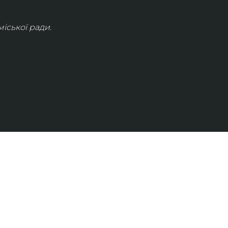
іської ради.
КОНТАКТИ
info@lvivconcert.house
+38 098 871 0180 (лінія 1)