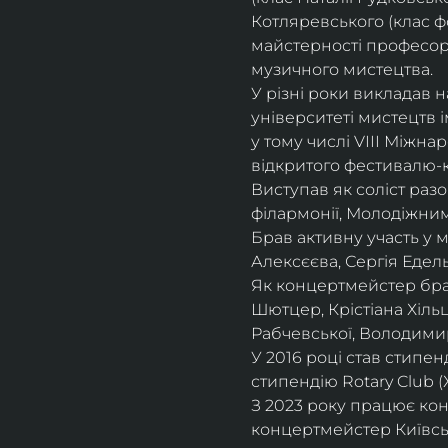
Котляревського (клас ф
майстерності професорки
музичного мистецтва.
У різні роки викладав 
університеті мистецтв 
у тому числі VIII Міжна
відкритого фестивалю-ко
Виступав як соліст раз
філармонії, Молодіжни
Брав активну участь у
Алексєєва, Сергія Едель
Як концертмейстер брав
Шютцер, Крістіана Хіль
Рабчевської, Володими
У 2016 році став стипен
стипендію Rotary Club (
З 2023 року працює кон
концертмейстер Київськ