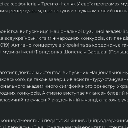
саксофоністів у Тренто (Італія). У своїх програмах м
омим репертуаром, пропонуючи слухачам новий погля
фоністка, випускниця Національної музичної академії У
а всеукраїнських та міжнародних конкурсів, стипенд
(2019). Активно концертує в Україні та за кордоном, а 
і музики імені Фридерика Шопена у Варшаві (Польща)
фаготист, доктор мистецтва, випускник Національної му
йковського, де також завершив асистентуру-стажуванн
ціонального академічного симфонічного оркестру Украї
родних конкурсів. Активно виступає як ансамблевий му
класичній та сучасній академічній музиці, а також є 
ст, концертмейстер і педагог. Закінчив Дніпродзержин
ої) і Харківський національний університет мистецтв ім