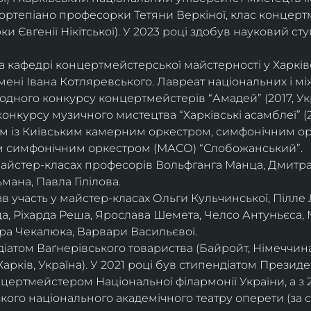
ортепіано професорки Тетяни Веркіної, клас концерт
 Євгенії Нікітської). У 2023 році здобув науковий ступ
на кафедрі концертмейстерської майстерності у Харк
імені Івана Котляревського. Лавреат національних і м
родного конкурсу концертмейстерів “Амадей” (2017, Ук
нкурсу музичного мистецтва “Харківські асамблеї” (20
ом із Київським камерним оркестром, симфонічним ор
м симфонічним оркестром (МАСО) “Слобожанський”.
 майстер-класах професорів Вольфганга Манца, Дмитр
мана, Павла Гілілова.
 участь у майстер-класах Ольги Кульчинської, Пілле Л
ца, Ріхарда Реша, Ярослава Шемета, Челсо Антуньєса,
ра Чекалюка, Варвари Васильєвої.
діатом Ваґнерівського товариства (Байройт, Німеччина
Харків, Україна). У 2021 році був стипендіатом Президе
цертмейстером Національної філармонії України, а з 
ого національного академічного театру оперети (за 