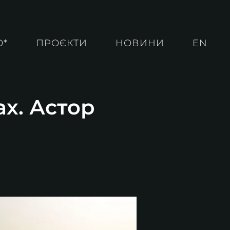
О*
ПРОЄКТИ
НОВИНИ
EN
ах. Астор