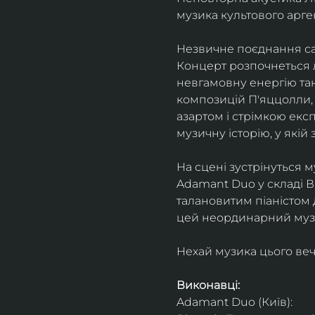
музика культового арг
Незвичне поєднання сак
Концерт розпочнеться л
невгамовну енергію танг
композицій П'яццолли, 
азартом і стрімкою експ
музичну історію, у якій 
На сцені зустрінуться м
Adamant Duo у складі Ві
талановитим піаністом
цей неординарний музи
Нехай музика цього веч
Виконавці: 
Adamant Duo (Київ): 