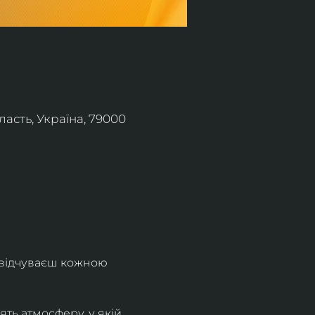
асть, Україна, 79000
 відчуваєш кожною 
ть атмосферу, у якій 