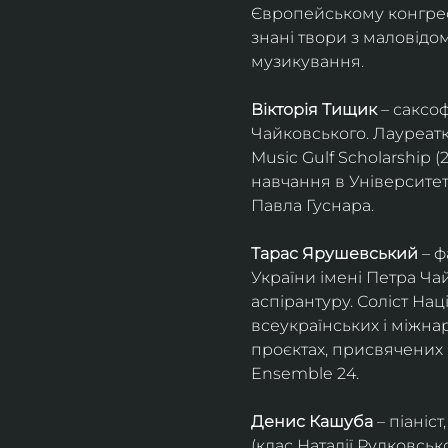
Європейському конгресі 
знані твори з маловід
музикування.
Вікторія Тищик
 – саксо
Чайковського. Лауреатк
Music Gulf Scholarship 
навчання в Університет
Павла Гуснара.
Тарас Ярушевський
 – 
України імені Петра Ча
аспірантуру. Соліст На
всеукраїнських і міжна
проєктах, присвячених 
Ensemble 24.
Денис Кашуба
 – піані
(клас Наталії Рудковськ