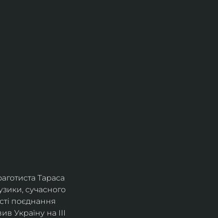
фаготиста Тараса 
зики, сучасного 
сті поєднання 
в Україну на ІІІ 