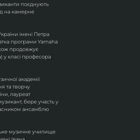
узиканти поєднують 
д на камерне 
країни імені Петра 
іатка програми Yamaha 
також продовжує 
 у класі професора 
зичної академії 
я та творчу 
ни, лауреат 
зикант, бере участь у 
учасником ансамблю 
ське музичне училище 
ені Івана 