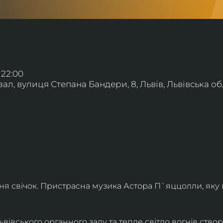
 22:00
л, вулиця Степана Бандери, 8, Львів, Львівська обл
ння свічок. Пристрасна музика Астора П`яццолли, яку
івського органного залу та тепле світло вогнів створя