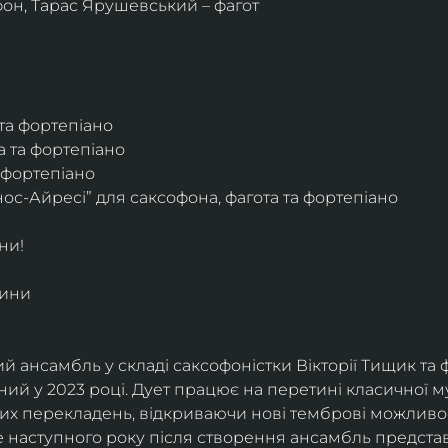
фон, Тарас Ярушевський – фагот
 та фортепіано
а та фортепіано
а фортепіано
ос-Айресі” для саксофона, фагота та фортепіано
ни!
дини
й ансамбль у складі саксофоністки Вікторії Тищик та 
ий у 2023 році. Дует працює на перетині класичної му
ких перекладень, відкриваючи нові темброві можливо
е наступного року після створення ансамбль представи