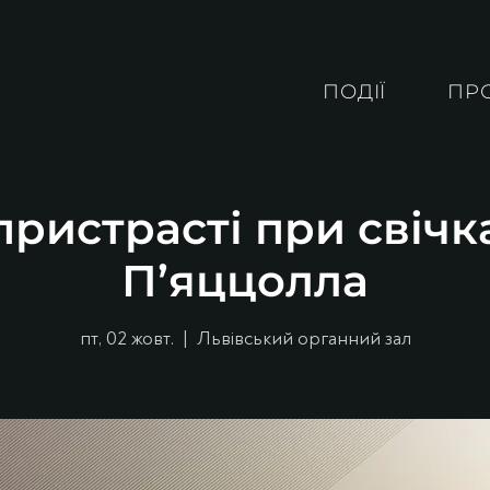
ПОДІЇ
ПР
ристрасті при свічк
П’яццолла
пт, 02 жовт.
  |  
Львівський органний зал