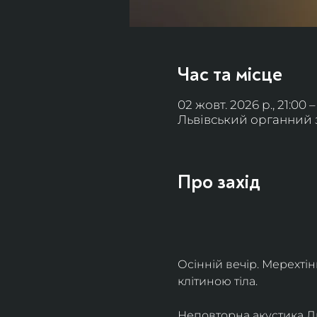
Час та місце
02 жовт. 2026 р., 21:00 –
Львівський органний за
Про захід
Осінній вечір. Мерехті
клітиною тіла. 
Неповторна акустика Льв