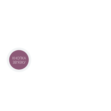
Наша команда з 2019 року реалізує загальнонаці
стратегію промоції української музики Ukrainian L
це:
–
Ukrainian Live Classic
– перший у світі мобільни
українською класикою, медіаплатформа зі стаття
композиторів та твори.
–
YouTube-канал Ukrainian Live Classic
– професій
української музики та українських музикантів.
–
Ukrainian Scores
– онлайн-бібліотека нот украї
композиторів.
КНОПКА
ЗВ'ЯЗКУ