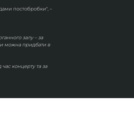
дами постобробки", – 
рганного залу – за 
ки можна придбати в 
час концерту та за 
КОНТАКТИ