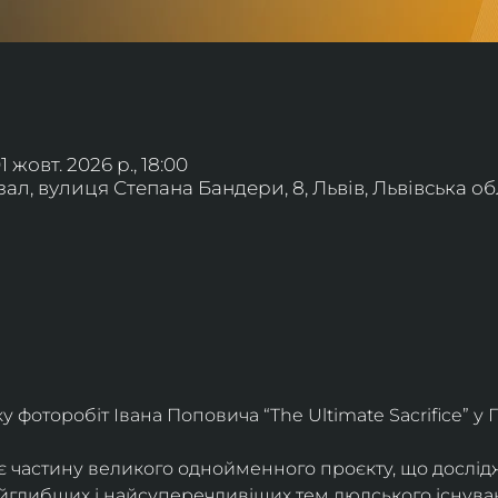
01 жовт. 2026 р., 18:00
л, вулиця Степана Бандери, 8, Львів, Львівська обл
фоторобіт Івана Поповича “The Ultimate Sacrifice” у Г
є частину великого однойменного проєкту, що дослід
айглибших і найсуперечливіших тем людського існува