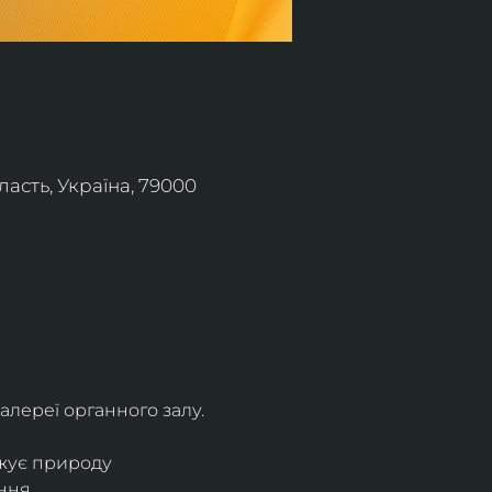
асть, Україна, 79000
алереї органного залу.
жує природу 
ння.