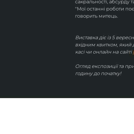
сакральності, абсурду та
"Мої останні роботи поє
говорить митець.
Виставка діє із 5 вересн
вхідним квитком, який 
касі чи онлайн на сайті 
Огляд експозиції та пр
годину до початку!
UKRAINIAN LIVE