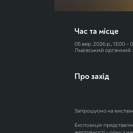
Час та місце
05 вер. 2026 р., 13:00 – 
Львівський органний за
Про захід
Запрошуємо на виставку 
Експозиція представля
жертовності – одну з н