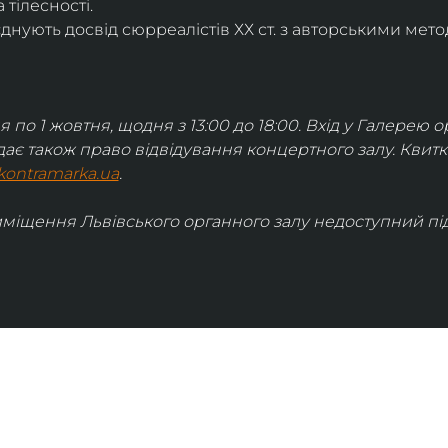
 тілесності.
днують досвід сюрреалістів ХХ ст. з авторськими мето
я по 1 жовтня, щодня з 13:00 до 18:00. Вхід у Галерею о
дає також право відвідування концертного залу. Квит
kontramarka.ua
.
иміщення Львівського органного залу недоступний під 
ІНФОРМАЦІЯ