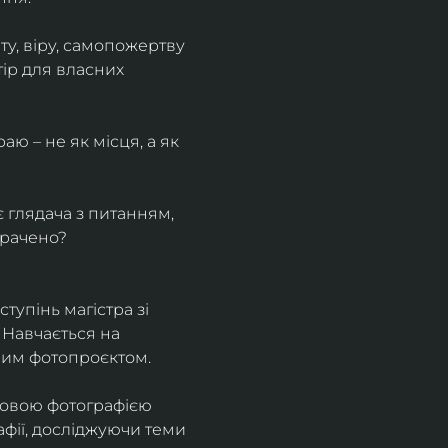
у, віру, самопожертву 
ір для власних 
ю – не як місця, а як 
є глядача з питанням, 
трачено?
тупінь магістра зі 
 Навчається на 
ним фотопроєктом.
ровою фотографією 
афії, досліджуючи теми 