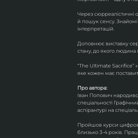
Через сюрреалістичні о
й пошук сенсу. Знайомі
інтерпретацій.
Доповнює виставку серія
стану, до якого людина
“The Ultimate Sacrifice
яке кожен має поставит
Про автора:
Іван Попович народився 
спеціальності Графічний
аспірантурі на спеціал
Пройшов курси цифрово
близько 3-4 років. Пра