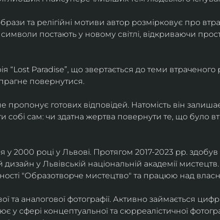
брази та релігійні мотиви автор розмірковує про втрат
 символи постають у новому світлі, відкриваючи прост
 “Lost Paradise”, що звертається до теми втраченого ра
 прагне повернутися.
” не пропонує готових відповідей. Натомість він залиша
и собі сам: чи здатна жертва повернути те, що було в
у 2000 році у Львові. Протягом 2017-2023 рр. здобув с
 дизайн у Львівській національній академії мистецтв.
ьності "Образотворче мистецтво" та працюю над влас
ї та аналогової фотографії. Активно займається циф
цює у сфері концептуальної та сюрреалістичної фотогр