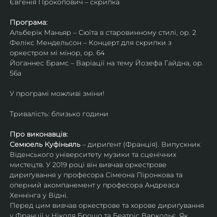
Євгенія Прокопович – скрипка
Програма:
Альберік Маньяр – Сюїта в старовинному стилі, ор. 2
Фелікс Мендельсон – Концерт для скрипки з 
оркестром мі мінор, ор. 64
Йоганнес Брамс – Варіації на тему Йозефа Гайдна, ор. 
56a
У програмі можливі зміни!
Тривалість: близько години
Про виконавців:
Семюель Куфіньяль
 – дириґент (Франція). Випускник 
Віденського університету музики та сценічних 
мистецтв. У 2019 році він вивчав оркестрове 
дириґування у професора Сімеона Піронкова та 
оперний акомпанемент у професора Андреаса 
Хеннінга у Відні.
Перед цим вивчав оркестрове та хорове дириґування 
у Франції у Ніколя Брошо та Беатріс Варкольє. Як 