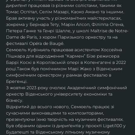
дириґент працював із різними солістами, такими як 
Томас Оспітал, Селім Мазарі, Каоко Амано та іншими. 
Брав активну участь у різноманітних майстеркласах, 
зокрема у Бернара Тету, Марін Алсоп, Філіппа Огена, 
Петера Ганке та Генрі Шалле, у школі Maîtrise de Notre-
Dame de Paris, з хором Паризького оркестру та на 
фестивалі Opéra de Baugé.
Семюель Куфіньяль працював асистентом Хоссейна 
Пішкара для відродження “Кармен” Бізе режисера 
Баррі Коскі в Королівській опері в Копенгагені в 2022 
році.Також був помічником Марі Жако з Віденським 
симфонічним оркестром у рамках фестивалю в 
Брегенці. 
З жовтня 2023 року очолює Академічний симфонічний 
оркестр Віденського університету економіки та 
бізнесу.
Відкритий до всього нового, Семюель працює зі 
сучасними виконавцями та композиторами, 
презентуючи їхню творчість на музичних фестивалях. 
Був обраним одним із дириґентів у проєкті Ligeti100 у 
Будапешті та Віденському літньому музичному 