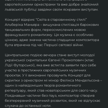
європейськими оркестрами та вже добре знайомий 
львівській публіці завдяки своїм яскравим виступам. 
Концерт відкриє “Сюїта в старовинному стилі” 
Альберіка Маньяра – вишукана стилізація барокових 
танцювальних форм, переосмислених мовою 
французького романтизму. Ця музика є особливо 
цінною, адже значна частина спадщини композитора 
була втрачена під час Першої світової війни. 
Центральною подією вечора стане виступ молодої 
української скрипальки Євгенії Прокопович (клас 
Лідії Футорської), яка вже встигла заявити про себе 
участю в престижних європейських музичних 
проєктах. У її виконанні прозвучить Концерт для 
скрипки з оркестром мі мінор Фелікса Мендельсона – 
один із найвідоміших творів романтичного 
репертуару, який став новаторським для свого часу. 
Поєднавши частини без пауз, композитор створив 
безперервний музичний розвиток, який не відпускає 
слухача до останньої ноти. 