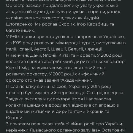
Оркестр завжди приділяв велику увагу українській 
академічній музиці, популяризуючи твори видатних 
українських композиторів, таких як Андрій 
Штогаренко, Мирослав Скорик, Ігор Карабиць та 
багато інших.
У 1990-ті роки оркестр успішно гастролював Україною, 
а з 1999 року розпочав міжнародні турне, виступаючи в 
Італії, Іспанії, Австрії, Швеції, Бельгії, Франції, 
Німеччині, Данії, Японії, Китаї та Норвегії. У 2002 році 
колектив очолив австрійський диригент і композитор 
Курт Шмід, завдяки якому почався новий етап 
розвитку оркестру. У 2006 році симфонічний 
оркестр отримав звання "Академічний".
Після початку війни на сході України у 2014 році 
оркестр був змушений переїхати до Сєвєродонецька. 
Завдяки зусиллям директора Ігоря Шаповалова 
колектив швидко відродився, відновив співпрацю з 
видатними митцями й диригентами України та 
Європи.
З початком повномасштабної війни росії про України 
керівники Львівського органного залу Іван Остапович 