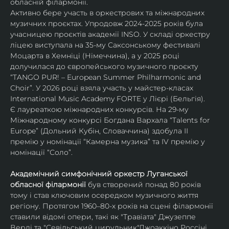
обласній філармонії.
Активно бере участь в оркестрових та міжнародних 
музичних проєктах. Упродовж 2024-2025 років була 
учасницею проєктів академії INSO. У складі оркестру 
ліцею виступала на 35-му Саксонському фестивалі 
Моцарта в Хемніці (Німеччина), а у 2025 році 
долучилася до європейського музичного проєкту 
“TANGO PUR! – European Summer Philharmonic and 
Choir”. У 2026 році взяла участь у майстер-класах 
International Music Academy FORTE у Лієрі (Бельгія).
Є лауреаткою міжнародних конкурсів. На 29-му 
Міжнародному конкурсі Богдана Вархала “Talents for 
Europe” (Дольний Кубін, Словаччина) здобула ІІ 
премію у номінації “Камерна музика” та IV премію у 
номінації “Соло”.
Академічний симфонічний оркестр Луганської 
обласної філармонії
 був створений понад 80 років 
тому і став ключовим осередком музичного життя 
регіону. Протягом 1960–80-х років на сцені філармонії 
ставили відомі опери, такі як "Травіата" Джузеппе 
Верді та "Севільський цирульник"Джоаккіно Россіні. 