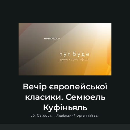
Вечір європейської
класики. Семюель
Куфіньяль
сб, 03 жовт.
  |  
Львівський органний зал