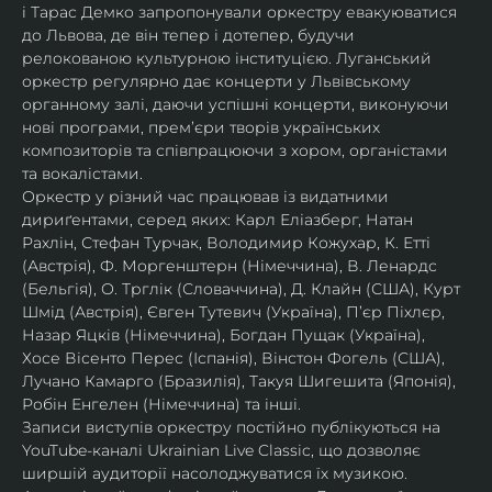
і Тарас Демко запропонували оркестру евакуюватися 
до Львова, де він тепер і дотепер, будучи 
релокованою культурною інституцією. Луганський 
оркестр регулярно дає концерти у Львівському 
органному залі, даючи успішні концерти, виконуючи 
нові програми, прем’єри творів українських 
композиторів та співпрацюючи з хором, органістами 
та вокалістами.
Оркестр у різний час працював із видатними 
дириґентами, серед яких: Карл Еліазберг, Натан 
Рахлін, Стефан Турчак, Володимир Кожухар, К. Етті 
(Австрія), Ф. Моргенштерн (Німеччина), В. Ленардс 
(Бельгія), О. Трглік (Словаччина), Д. Клайн (США), Курт 
Шмід (Австрія), Євген Тутевич (Україна), П’єр Піхлєр, 
Назар Яцків (Німеччина), Богдан Пущак (Україна), 
Хосе Вісенто Перес (Іспанія), Вінстон Фогель (США), 
Лучано Камарго (Бразилія), Такуя Шигешита (Японія), 
Робін Енгелен (Німеччина) та інші.
Записи виступів оркестру постійно публікуються на 
YouTube-каналі Ukrainian Live Classic, що дозволяє 
ширшій аудиторії насолоджуватися їх музикою​.