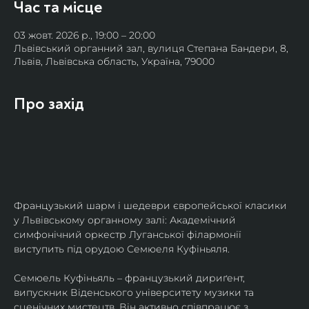
Час та місце
03 жовт. 2026 р., 19:00 – 20:00
Львівський органний зал, вулиця Степана Бандери, 8,
Львів, Львівська область, Україна, 79000
Про захід
Французький шарм і шедеври європейської класики 
у Львівському органному залі: Академічний 
симфонічний оркестр Луганської філармонії 
виступить під орудою Семюеля Куфіньяля.
Семюель Куфіньяль – французький дириґент, 
випускник Віденського університету музики та 
сценічних мистецтв. Він активно співпрацює з 