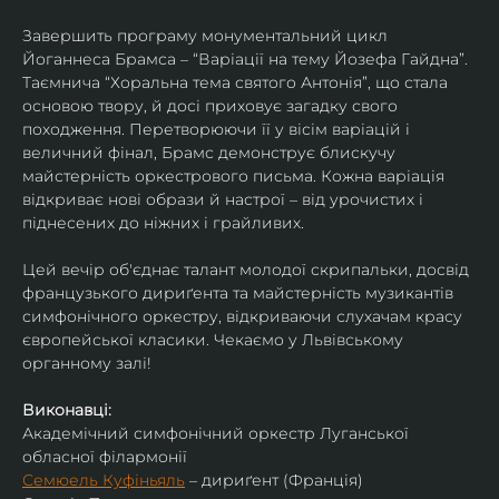
Завершить програму монументальний цикл 
Йоганнеса Брамса – “Варіації на тему Йозефа Гайдна”. 
Таємнича “Хоральна тема святого Антонія”, що стала 
основою твору, й досі приховує загадку свого 
походження. Перетворюючи її у вісім варіацій і 
величний фінал, Брамс демонструє блискучу 
майстерність оркестрового письма. Кожна варіація 
відкриває нові образи й настрої – від урочистих і 
піднесених до ніжних і грайливих. 
Цей вечір об'єднає талант молодої скрипальки, досвід 
французького дириґента та майстерність музикантів 
симфонічного оркестру, відкриваючи слухачам красу 
європейської класики. Чекаємо у Львівському 
органному залі!
Виконавці:
Академічний симфонічний оркестр Луганської 
обласної філармонії
Семюель Куфіньяль
 – дириґент (Франція)