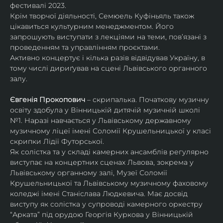
фестивалі 2023.
Крім творчої діяльності, Семюель Куфіньяль також 
цікавиться культурним менеджментом. Його 
запрошують виступати з лекціями на теми, пов’язані з 
проведенням та управлінням проєктами.
Активно концертує і кілька разів відвідував Україну, в 
тому числі дириґував на сцені Львівського органного 
залу. 
Євгенія Прокопович
 – скрипалька. Початкову музичну 
освіту здобула у Вінницькій дитячій музичній школі 
№1. Наразі навчається у Львівському державному 
музичному ліцеї імені Соломії Крушельницької у класі 
скрипки Лідії Футорської.
Як солістка та у складі камерних ансамблів регулярно 
виступає на концертних сценах Львова, зокрема у 
Львівському органному залі, Музеї Соломії 
Крушельницької та Львівському музичному фаховому 
коледжі імені Станіслава Людкевича. Має досвід 
виступу як солістка у супроводі камерного оркестру 
“Арката” під орудою Георгія Куркова у Вінницькій 