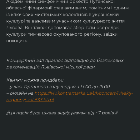
Академічний симфонічний оркестр Луганської 
обласної філармонії став активним, помітним і одним 
із ключових мистецьких колективів в українській 
культурі та важливим учасником культурного життя 
Львова. Він також допомагає зберігати осередок 
культури тимчасово окупованого регіону, звідки 
походить.
Концертний зал працює відповідно до безпекових 
рекомендацій Львівської міської ради.
Квитки можна придбати:
– у касі Органного залу щодня з 13:00 до 19:00
– онлайн на
https://lviv.kontramarka.ua/uk/concert/lvivskij-
organnyj-zal-533.html
//Ця подія буде цікава відвідувачам від ~7 років.//