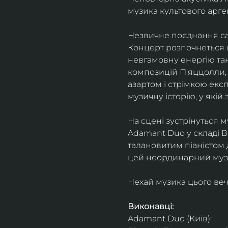
музика культового арг
Незвичне поєднання сак
Концерт розпочнеться л
невгамовну енергію танг
композицій П'яццолли, 
азартом і стрімкою експ
музичну історію, у якій 
На сцені зустрінуться м
Adamant Duo у складі Ві
талановитим піаністом
цей неординарний музи
Нехай музика цього веч
Виконавці: 
Adamant Duo (Київ): 