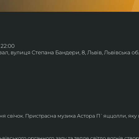
 22:00
л, вулиця Степана Бандери, 8, Львів, Львівська обл
ння свічок. Пристрасна музика Астора П`яццолли, яку
івського органного залу та тепле світло вогнів створя