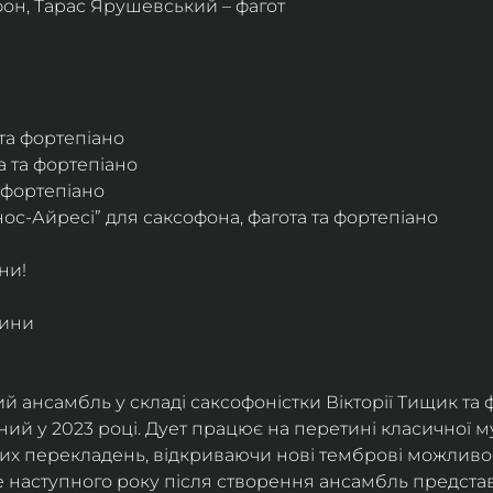
фон, Тарас Ярушевський – фагот
 та фортепіано
а та фортепіано
а фортепіано
ос-Айресі” для саксофона, фагота та фортепіано
ни!
дини
й ансамбль у складі саксофоністки Вікторії Тищик та 
ий у 2023 році. Дует працює на перетині класичної му
ких перекладень, відкриваючи нові темброві можливо
е наступного року після створення ансамбль представи