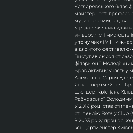
Котляревського (клас ф
майстерності професорки
музичного мистецтва.
У різні роки викладав 
університеті мистецтв 
у тому числі VIII Міжна
відкритого фестивалю-ко
Виступав як соліст раз
філармонії, Молодіжни
Брав активну участь у
Алексєєва, Сергія Едель
Як концертмейстер брав
Шютцер, Крістіана Хіль
Рабчевської, Володими
У 2016 році став стипен
стипендію Rotary Club (
З 2023 року працює кон
концертмейстер Київськ