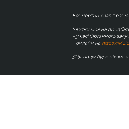
Концертний зал працює 
Квитки можна придбати
– у касі Органного залу 
– онлайн на
https://lviv
//Ця подія буде цікава в
UKRAINIAN LIVE
Наша команда з 2019 року реалізує загальнонаці
стратегію промоції української музики Ukrainian L
це: