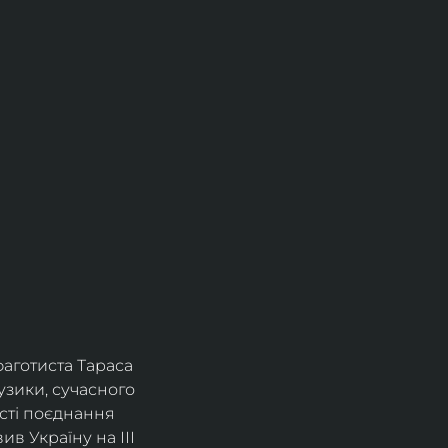
фаготиста Тараса 
зики, сучасного 
сті поєднання 
в Україну на ІІІ 