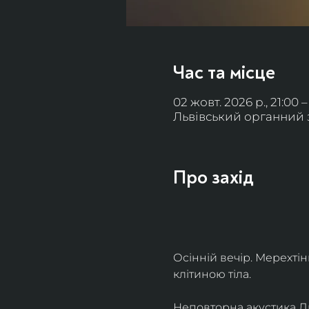
Час та місце
02 жовт. 2026 р., 21:00 –
Львівський органний за
Про захід
Осінній вечір. Мерехті
клітиною тіла. 
Неповторна акустика Льв