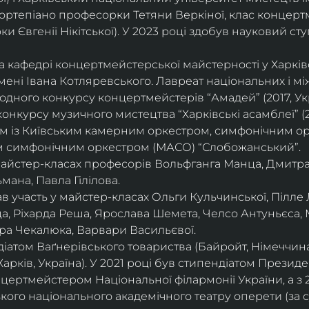
ортепіано професорки Тетяни Веркіної, клас концерт
 Євгенії Нікітської). У 2023 році здобув науковий ступ
на кафедрі концертмейстерської майстерності у Харк
імені Івана Котляревського. Лавреат національних і м
родного конкурсу концертмейстерів “Амадей” (2017, Ук
нкурсу музичного мистецтва “Харківські асамблеї” (20
ом із Київським камерним оркестром, симфонічним ор
м симфонічним оркестром (МАСО) “Слобожанський”.
 майстер-класах професорів Вольфганга Манца, Дмитр
мана, Павла Гілілова.
 участь у майстер-класах Ольги Кульчинської, Пілле Л
ца, Ріхарда Реша, Ярослава Шемета, Челсо Антуньєса,
ра Чекалюка, Варвари Васильєвої.
діатом Ваґнерівського товариства (Байройт, Німеччина
Харків, Україна). У 2021 році був стипендіатом Президе
цертмейстером Національної філармонії України, а з 
ого національного академічного театру оперети (за 