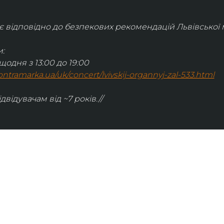
відповідно до безпекових рекомендацій Львівської м
:
щодня з 13:00 до 19:00
.kontramarka.ua/uk/concert/lvivskij-organnyj-zal-533.html
ідвідувачам від ~7 років.//
ІНФОРМАЦІЯ
ональну
команда
ive. Сьогодні
правила відвідування
як влаштовано орган