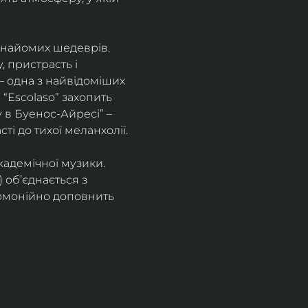
знайомих шедеврів. 
 пристрасть і 
– одна з найвідоміших 
“Escolaso” захопить 
 в Буенос-Айресі” – 
ті до тихої меланхолії. 
кадемічної музики. 
 об’єднається з 
рмонійно доповнить 