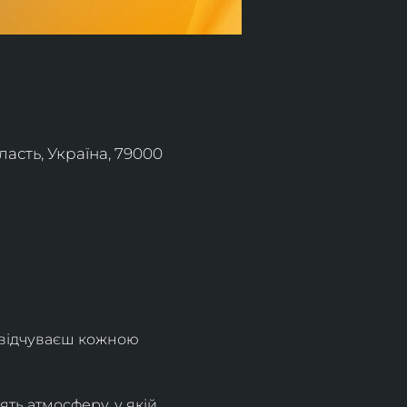
асть, Україна, 79000
 відчуваєш кожною 
ть атмосферу, у якій 