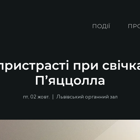
ПОДІЇ
ПР
ристрасті при свічк
П’яццолла
пт, 02 жовт.
  |  
Львівський органний зал