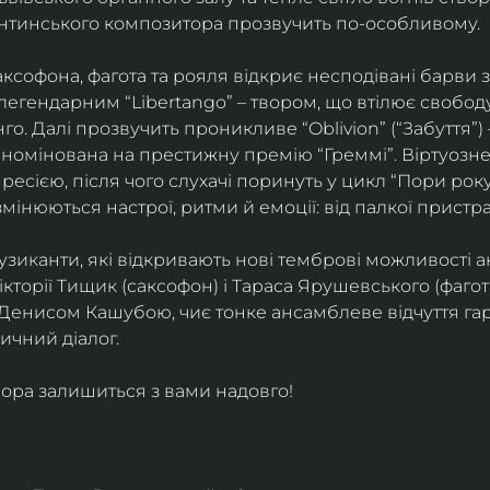
ентинського композитора прозвучить по-особливому. 
софона, фагота та рояля відкриє несподівані барви 
егендарним “Libertango” – твором, що втілює свободу,
о. Далі прозвучить проникливе “Oblivion” (“Забуття”) 
номінована на престижну премію “Греммі”. Віртуозне 
ресією, після чого слухачі поринуть у цикл “Пори року
змінюються настрої, ритми й емоції: від палкої пристрас
узиканти, які відкривають нові темброві можливості а
кторії Тищик (саксофон) і Тараса Ярушевського (фагот)
 Денисом Кашубою, чиє тонке ансамблеве відчуття га
чний діалог.
ора залишиться з вами надовго!