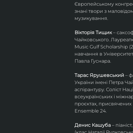
Європейському конгресі 
знані твори з маловід
музикування.
Вікторія Тищик
 – саксо
Чайковського. Лауреатк
Music Gulf Scholarship 
навчання в Університет
Павла Гуснара.
Тарас Ярушевський
 – 
України імені Петра Ча
аспірантуру. Соліст На
всеукраїнських і міжна
проєктах, присвячених 
Ensemble 24.
Денис Кашуба
 – піані
(клас Наталії Рудковськ