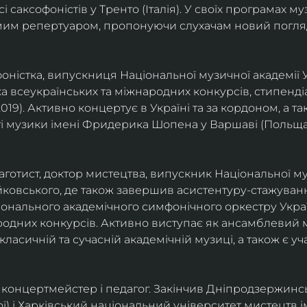
саксофоністів у Тренто (Італія). У своїх програмах м
омим репертуаром, пропонуючи слухачам новий погля
фоністка, випускниця Національної музичної академії У
а всеукраїнських та міжнародних конкурсів, стипенд
(2019). Активно концертує в Україні та за кордоном, а 
і музики імені Фридерика Шопена у Варшаві (Польща)
фаготист, доктор мистецтва, випускник Національної му
йковського, де також завершив асистентуру-стажуванн
ціонального академічного симфонічного оркестру Украї
родних конкурсів. Активно виступає як ансамблевий му
класичній та сучасній академічній музиці, а також є 
ст, концертмейстер і педагог. Закінчив Дніпродзержин
ої) і Харківський національний університет мистецтв ім