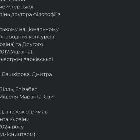
мейстерської 
інь доктора філософії з 
івському національному
іжнародних конкурсів,
раїна) та Другого
17, Україна).
кестром Харківської
а Башкірова, Дмитра
ілль, Елізабет 
 Мішеля Маранга, Єви 
), а також отримав
нта України. 
2024 року 
сумісництвом).