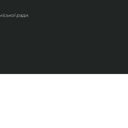
іської ради.
КОНТАКТИ
info@lvivconcert.house
+38 098 871 0180 (лінія 1)