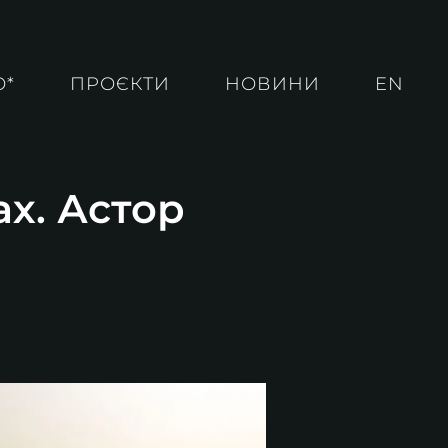
О*
ПРОЄКТИ
НОВИНИ
EN
ах. Астор