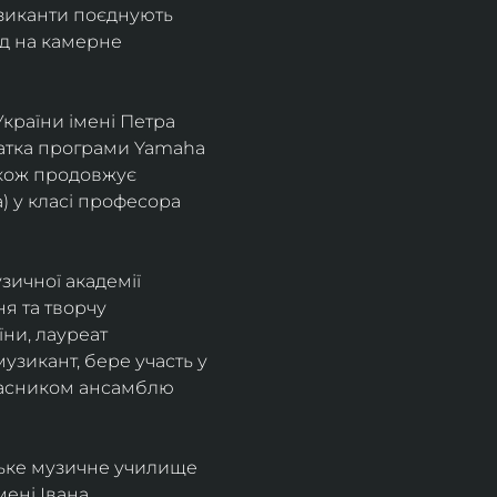
узиканти поєднують 
д на камерне 
країни імені Петра 
іатка програми Yamaha 
також продовжує 
 у класі професора 
зичної академії 
я та творчу 
ни, лауреат 
зикант, бере участь у 
учасником ансамблю 
ське музичне училище 
ені Івана 