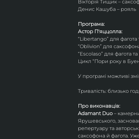
Вікторія Тищик – саксо
Денис Кашуба – рояль
Програма:
Астор П'яццолла:
“Libertango” для фагота
“Oblivion” для саксофон
“Escolaso” для фагота т
Цикл “Пори року в Буен
У програмі можливі змі
Тривалість: близько го
Про виконавців:
Adamant Duo
 – камерни
Ярушевського, заснован
репертуару та авторсь
саксофона й фагота. Уж