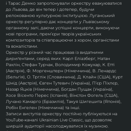
і Тарас Демко запропонували оркестру евакуюватися 
до Львова, де він тепер і дотепер, будучи 
релокованою культурною інституцією. Луганський 
оркестр регулярно дає концерти у Львівському 
органному залі, даючи успішні концерти, виконуючи 
нові програми, прем’єри творів українських 
композиторів та співпрацюючи з хором, органістами 
та вокалістами.
Оркестр у різний час працював із видатними 
дириґентами, серед яких: Карл Еліазберг, Натан 
Рахлін, Стефан Турчак, Володимир Кожухар, К. Етті 
(Австрія), Ф. Моргенштерн (Німеччина), В. Ленардс 
(Бельгія), О. Трглік (Словаччина), Д. Клайн (США), Курт 
Шмід (Австрія), Євген Тутевич (Україна), П’єр Піхлєр, 
Назар Яцків (Німеччина), Богдан Пущак (Україна), 
Хосе Вісенто Перес (Іспанія), Вінстон Фогель (США), 
Лучано Камарго (Бразилія), Такуя Шигешита (Японія), 
Робін Енгелен (Німеччина) та інші.
Записи виступів оркестру постійно публікуються на 
YouTube-каналі Ukrainian Live Classic, що дозволяє 
ширшій аудиторії насолоджуватися їх музикою​.