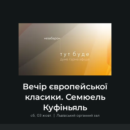
Вечір європейської
класики. Семюель
Куфіньяль
сб, 03 жовт.
  |  
Львівський органний зал