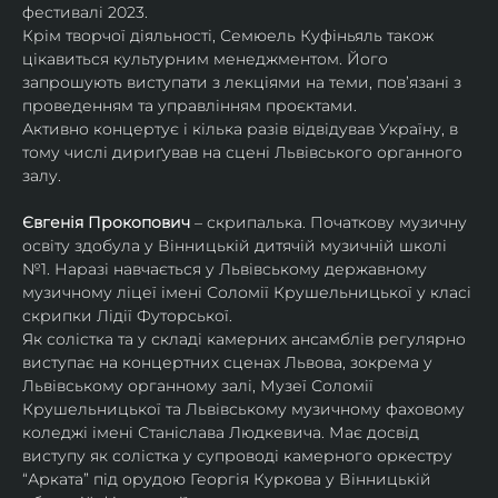
фестивалі 2023.
Крім творчої діяльності, Семюель Куфіньяль також 
цікавиться культурним менеджментом. Його 
запрошують виступати з лекціями на теми, пов’язані з 
проведенням та управлінням проєктами.
Активно концертує і кілька разів відвідував Україну, в 
тому числі дириґував на сцені Львівського органного 
залу. 
Євгенія Прокопович
 – скрипалька. Початкову музичну 
освіту здобула у Вінницькій дитячій музичній школі 
№1. Наразі навчається у Львівському державному 
музичному ліцеї імені Соломії Крушельницької у класі 
скрипки Лідії Футорської.
Як солістка та у складі камерних ансамблів регулярно 
виступає на концертних сценах Львова, зокрема у 
Львівському органному залі, Музеї Соломії 
Крушельницької та Львівському музичному фаховому 
коледжі імені Станіслава Людкевича. Має досвід 
виступу як солістка у супроводі камерного оркестру 
“Арката” під орудою Георгія Куркова у Вінницькій 