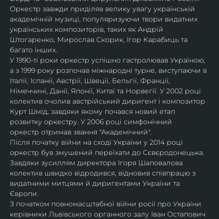
Оркестр завжди приділяв велику увагу українській 
академічній музиці, популяризуючи твори видатних 
українських композиторів, таких як Андрій 
Штогаренко, Мирослав Скорик, Ігор Карабиць та 
багато інших.
У 1990-ті роки оркестр успішно гастролював Україною, 
а з 1999 року розпочав міжнародні турне, виступаючи в 
Італії, Іспанії, Австрії, Швеції, Бельгії, Франції, 
Німеччині, Данії, Японії, Китаї та Норвегії. У 2002 році 
колектив очолив австрійський диригент і композитор 
Курт Шмід, завдяки якому почався новий етап 
розвитку оркестру. У 2006 році симфонічний 
оркестр отримав звання "Академічний".
Після початку війни на сході України у 2014 році 
оркестр був змушений переїхати до Сєвєродонецька. 
Завдяки зусиллям директора Ігоря Шаповалова 
колектив швидко відродився, відновив співпрацю з 
видатними митцями й диригентами України та 
Європи.
З початком повномасштабної війни росії про України 
керівники Львівського органного залу Іван Остапович 