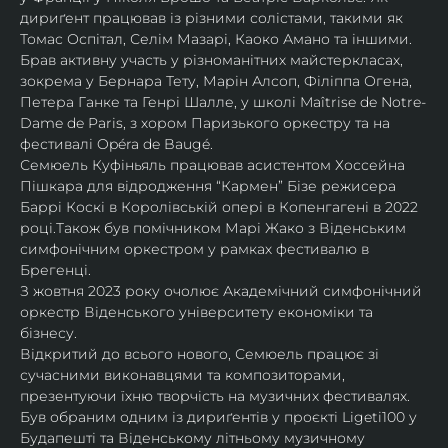
дириґент працював із різними солістами, такими як 
Томас Оспітал, Селім Мазарі, Каоко Амано та іншими. 
Брав активну участь у різноманітних майстеркласах, 
зокрема у Бернара Тету, Марін Алсоп, Філіппа Огена, 
Петера Ганке та Генрі Шалле, у школі Maîtrise de Notre-
Dame de Paris, з хором Паризького оркестру та на 
фестивалі Opéra de Baugé.
Семюель Куфіньяль працював асистентом Хоссейна 
Пішкара для відродження “Кармен” Бізе режисера 
Баррі Коскі в Королівській опері в Копенгагені в 2022 
році.Також був помічником Марі Жако з Віденським 
симфонічним оркестром у рамках фестивалю в 
Брегенці. 
З жовтня 2023 року очолює Академічний симфонічний 
оркестр Віденського університету економіки та 
бізнесу.
Відкритий до всього нового, Семюель працює зі 
сучасними виконавцями та композиторами, 
презентуючи їхню творчість на музичних фестивалях. 
Був обраним одним із дириґентів у проєкті Ligeti100 у 
Будапешті та Віденському літньому музичному 