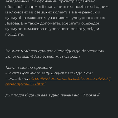
Академічний симфонічний оркестр Луганської 
обласної філармонії став активним, помітним і одним 
із ключових мистецьких колективів в українській 
культурі та важливим учасником культурного життя 
Львова. Він також допомагає зберігати осередок 
культури тимчасово окупованого регіону, звідки 
походить.
Концертний зал працює відповідно до безпекових 
рекомендацій Львівської міської ради.
Квитки можна придбати:
– у касі Органного залу щодня з 13:00 до 19:00
– онлайн на
https://lviv.kontramarka.ua/uk/concert/lvivskij-
organnyj-zal-533.html
//Ця подія буде цікава відвідувачам від ~7 років.//