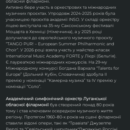
обласній філармонії.
Активно бере участь в оркестрових та міжнародних 
музичних проєктах. Упродовж 2024-2025 років була 
учасницею проєктів академії INSO. У складі оркестру 
ліцею виступала на 35-му Саксонському фестивалі 
Моцарта в Хемніці (Німеччина), а у 2025 році 
долучилася до європейського музичного проєкту 
“TANGO PUR! – European Summer Philharmonic and 
Choir”. У 2026 році взяла участь у майстер-класах 
International Music Academy FORTE у Лієрі (Бельгія).
Є лауреаткою міжнародних конкурсів. На 29-му 
Міжнародному конкурсі Богдана Вархала “Talents for 
Europe” (Дольний Кубін, Словаччина) здобула ІІ 
премію у номінації “Камерна музика” та IV премію у 
номінації “Соло”.
Академічний симфонічний оркестр Луганської 
обласної філармонії
 був створений понад 80 років 
тому і став ключовим осередком музичного життя 
регіону. Протягом 1960–80-х років на сцені філармонії 
ставили відомі опери, такі як "Травіата" Джузеппе 
Верді та "Севільський цирульник"Джоаккіно Россіні. 