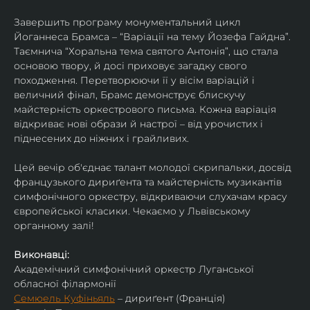
Завершить програму монументальний цикл 
Йоганнеса Брамса – “Варіації на тему Йозефа Гайдна”. 
Таємнича “Хоральна тема святого Антонія”, що стала 
основою твору, й досі приховує загадку свого 
походження. Перетворюючи її у вісім варіацій і 
величний фінал, Брамс демонструє блискучу 
майстерність оркестрового письма. Кожна варіація 
відкриває нові образи й настрої – від урочистих і 
піднесених до ніжних і грайливих. 
Цей вечір об'єднає талант молодої скрипальки, досвід 
французького дириґента та майстерність музикантів 
симфонічного оркестру, відкриваючи слухачам красу 
європейської класики. Чекаємо у Львівському 
органному залі!
Виконавці:
Академічний симфонічний оркестр Луганської 
обласної філармонії
Семюель Куфіньяль
 – дириґент (Франція)