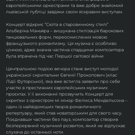
європейськими оркестрами та вже добре знайомий 
львівській публіці завдяки своїм яскравим виступам. 
Концерт відкриє “Сюїта в старовинному стилі” 
Альберіка Маньяра – вишукана стилізація барокових 
танцювальних форм, переосмислених мовою 
французького романтизму. Ця музика є особливо 
цінною, адже значна частина спадщини композитора 
була втрачена під час Першої світової війни. 
Центральною подією вечора стане виступ молодої 
української скрипальки Євгенії Прокопович (клас 
Лідії Футорської), яка вже встигла заявити про себе 
участю в престижних європейських музичних 
проєктах. У її виконанні прозвучить Концерт для 
скрипки з оркестром мі мінор Фелікса Мендельсона – 
один із найвідоміших творів романтичного 
репертуару, який став новаторським для свого часу. 
Поєднавши частини без пауз, композитор створив 
безперервний музичний розвиток, який не відпускає 
слухача до останньої ноти. 