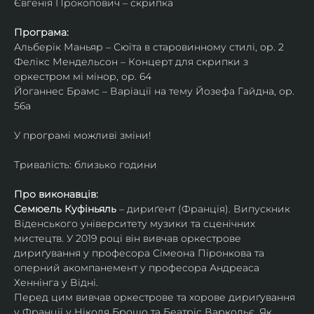
Євгенія Прокопович – скрипка
Програма:
Альберік Маньяр – Сюїта в старовинному стилі, ор. 2
Фелікс Мендельсон – Концерт для скрипки з 
оркестром мі мінор, ор. 64
Йоганнес Брамс – Варіації на тему Йозефа Гайдна, ор. 
56a
У програмі можливі зміни!
Тривалість: близько години
Про виконавців:
Семюель Куфіньяль
 – дириґент (Франція). Випускник 
Віденського університету музики та сценічних 
мистецтв. У 2019 році він вивчав оркестрове 
дириґування у професора Сімеона Піронкова та 
оперний акомпанемент у професора Андреаса 
Хеннінга у Відні.
Перед цим вивчав оркестрове та хорове дириґування 
у Франції у Ніколя Брошо та Беатріс Варкольє. Як 