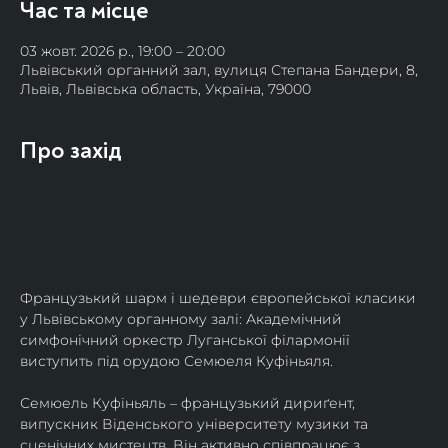
Час та місце
03 жовт. 2026 р., 19:00 – 20:00
Львівський органний зал, вулиця Степана Бандери, 8,
Львів, Львівська область, Україна, 79000
Про захід
Французький шарм і шедеври європейської класики 
у Львівському органному залі: Академічний 
симфонічний оркестр Луганської філармонії 
виступить під орудою Семюеля Куфіньяля.
Семюель Куфіньяль – французький дириґент, 
випускник Віденського університету музики та 
сценічних мистецтв. Він активно співпрацює з 