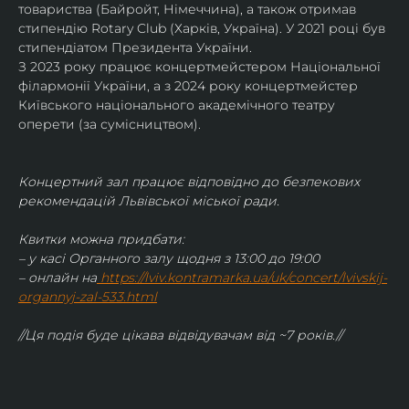
товариства (Байройт, Німеччина), а також отримав
стипендію Rotary Club (Харків, Україна). У 2021 році був 
стипендіатом Президента України. 
З 2023 року працює концертмейстером Національної 
філармонії України, а з 2024 року концертмейстер 
Київського національного академічного театру 
оперети (за сумісництвом).
Концертний зал працює відповідно до безпекових 
рекомендацій Львівської міської ради.
Квитки можна придбати:
– у касі Органного залу щодня з 13:00 до 19:00
– онлайн на
https://lviv.kontramarka.ua/uk/concert/lvivskij-
organnyj-zal-533.html
//Ця подія буде цікава відвідувачам від ~7 років.//