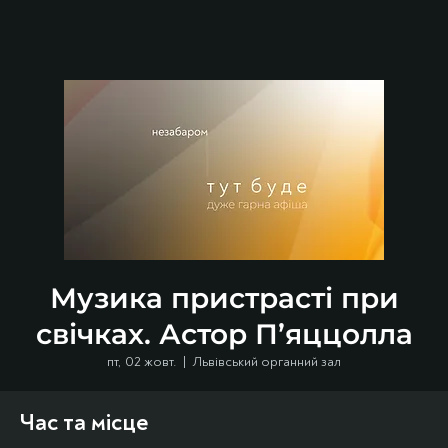
Музика пристрасті при
свічках. Астор П’яццолла
пт, 02 жовт.
  |  
Львівський органний зал
Час та місце