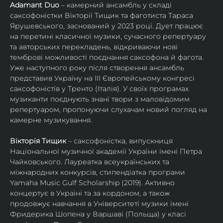
Adamant Duo
 – камерний ансамбль у складі 
саксофоністки Вікторії Тищик та фаготиста Тараса 
Ярушевського, заснований у 2023 році. Дует працює 
на перетині класичної музики, сучасного репертуару 
та авторських перекладень, відкриваючи нові 
темброві можливості поєднання саксофона й фагота. 
Уже наступного року після створення ансамбль 
представив Україну на ІІІ Європейському конгресі 
саксофоністів у Тренто (Італія). У своїх програмах 
музиканти поєднують знані твори з маловідомим 
репертуаром, пропонуючи слухачам новий погляд на 
камерне музикування.
Вікторія Тищик
 – саксофоністка, випускниця 
Національної музичної академії України імені Петра 
Чайковського. Лауреатка всеукраїнських та 
міжнародних конкурсів, стипендіатка програми 
Yamaha Music Gulf Scholarship (2019). Активно 
концертує в Україні та за кордоном, а також 
продовжує навчання в Університеті музики імені 
Фридерика Шопена у Варшаві (Польща) у класі 