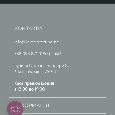
КОНТАКТИ
info@lvivconcert.house
+38 098 871 0180 (лінія 1)
вулиця Степана Бандери 8,
Львів, Україна, 79013
Каса працює щодня
з 13:00 до 19:00
ІНФОРМАЦІЯ
КНОПКА
ЗВ'ЯЗКУ