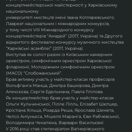
концертмейстерської майстерності у Харківському 
національному
університеті мистецтв імені Івана Котляревського. 
Лавреат національних і міжнародних конкурсів,
у тому числі VIII Міжнародного конкурсу 
концертмейстерів “Амадей” (2017, Україна) та Другого
відкритого фестивалю-конкурсу музичного мистецтва 
“Харківські асамблеї” (2017, Україна).
Виступав як соліст разом із Київським камерним 
оркестром, симфонічним оркестром Харківської
філармонії, Молодіжним симфонічним оркестром 
(МАСО) “Слобожанський”.
Брав активну участь у майстер-класах професорів 
Вольфганга Манца, Дмитра Башкірова, Дмитра
Алексєєва, Сергія Едельмана, Павла Гілілова.
Як концертмейстер брав участь у майстер-класах 
Ольги Кульчинської, Пілле Лілль, Елізабет Шютцер, 
Крістіана Хільца, Ріхарда Реша, Ярослава Шемета, 
Челсо Антуньєса, Мішеля Маранга, Єви Рабчевської, 
Володимира Чекалюка, Варвари Васильєвої.
У 2016 році став стипендіатом Ваґнерівського 