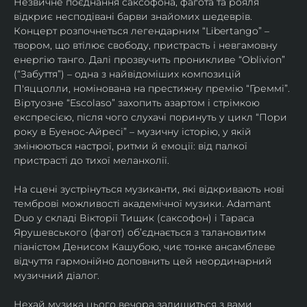
Незвичне поєднання саксофона, фагота та рояля 
відкриє несподівані барви знайомих шедеврів. 
Концерт розпочнеться легендарним “Libertango” – 
твором, що втілює свободу, пристрасть і невгамовну 
енергію танго. Далі прозвучить проникливе “Oblivion” 
(“Забуття”) – одна з найвідоміших композицій 
П'яццолли, номінована на престижну премію “Греммі”. 
Віртуозне “Escolaso” захопить азартом і стрімкою 
експресією, після чого слухачі поринуть у цикл “Пори 
року в Буенос-Айресі” – музичну історію, у якій 
змінюються настрої, ритми й емоції: від палкої 
пристрасті до тихої меланхолії. 
На сцені зустрінуться музиканти, які відкривають нові 
темброві можливості академічної музики. Adamant 
Duo у складі Вікторії Тищик (саксофон) і Тараса 
Ярушевського (фагот) об’єднається з талановитим 
піаністом Денисом Кашубою, чиє тонке ансамблеве 
відчуття гармонійно доповнить цей неординарний 
музичний діалог.
Нехай музика цього вечора залишиться з вами 