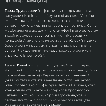
професора Павла Гуснара.
Тарас Ярушевський
 – фаготист, доктор мистецтва, 
випускник Національної музичної академії України 
імені Петра Чайковського, де також завершив 
асистентуру-стажування та творчу аспірантуру. Соліст 
Національного академічного симфонічного оркестру 
України, лауреат всеукраїнських і міжнародних 
конкурсів. Активно виступає як ансамблевий музикант, 
бере участь у проєктах, присвячених класичній та 
сучасній академічній музиці, а також є учасником 
ансамблю Ensemble 24.
Денис Кашуба
 – піаніст, концертмейстер і педагог. 
Закінчив Дніпродзержинське музичне училище (клас 
Наталії Рудковської) і Харківський національний 
університет мистецтв імені Івана Котляревського 
(клас фортепіано професорки Тетяни Веркіної, клас 
концертмейстерської майстерності професорки 
Євгенії Нікітської). У 2023 році здобув науковий 
ступінь доктора філософії з музичного мистецтва.
У різні роки викладав на кафедрі 