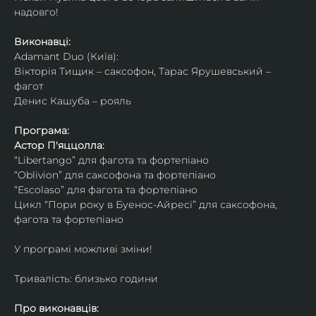
надовго!
Виконавці: 
Adamant Duo (Київ): 
Вікторія Тищик – саксофон, Тарас Ярушевський – 
фагот
Денис Кашуба – рояль
Програма:
Астор П'яццолла:
“Libertango” для фагота та фортепіано
“Oblivion” для саксофона та фортепіано
“Escolaso” для фагота та фортепіано
Цикл “Пори року в Буенос-Айресі” для саксофона, 
фагота та фортепіано
У програмі можливі зміни!
Тривалість: близько години
Про виконавців: