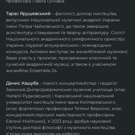
професора Павла Гуснара.
Тарас Ярушевський
 – фаготист, доктор мистецтва, 
випускник Національної музичної академії України 
імені Петра Чайковського, де також завершив 
асистентуру-стажування та творчу аспірантуру. Соліст 
Національного академічного симфонічного оркестру 
України, лауреат всеукраїнських і міжнародних 
конкурсів. Активно виступає як ансамблевий музикант, 
бере участь у проєктах, присвячених класичній та 
сучасній академічній музиці, а також є учасником 
ансамблю Ensemble 24.
Денис Кашуба
 – піаніст, концертмейстер і педагог. 
Закінчив Дніпродзержинське музичне училище (клас 
Наталії Рудковської) і Харківський національний 
університет мистецтв імені Івана Котляревського 
(клас фортепіано професорки Тетяни Веркіної, клас 
концертмейстерської майстерності професорки 
Євгенії Нікітської). У 2023 році здобув науковий 
ступінь доктора філософії з музичного мистецтва.
У різні роки викладав на кафедрі 