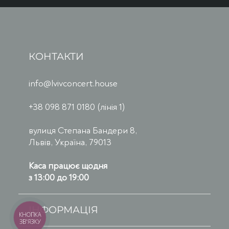
КОНТАКТИ
info@lvivconcert.house
+38 098 871 0180 (лінія 1)
вулиця Степана Бандери 8,
Львів, Україна, 79013
Каса працює щодня
з 13:00 до 19:00
ІНФОРМАЦІЯ
КНОПКА
ЗВ'ЯЗКУ