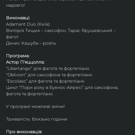
надовго!
Виконавці: 
Adamant Duo (Київ): 
Вікторія Тищик – саксофон, Тарас Ярушевський – 
фагот
Денис Кашуба – рояль
Програма:
Астор П'яццолла:
“Libertango” для фагота та фортепіано
“Oblivion” для саксофона та фортепіано
“Escolaso” для фагота та фортепіано
Цикл “Пори року в Буенос-Айресі” для саксофона, 
фагота та фортепіано
У програмі можливі зміни!
Тривалість: близько години
Про виконавців: