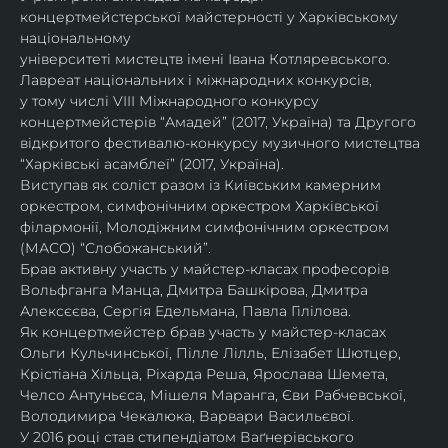
концертмейстерської майстерності у Харківському 
національному
університеті мистецтв імені Івана Котляревського. 
Лавреат національних і міжнародних конкурсів,
у тому числі VIII Міжнародного конкурсу 
концертмейстерів “Амадей” (2017, Україна) та Другого
відкритого фестивалю-конкурсу музичного мистецтва 
“Харківські асамблеї” (2017, Україна).
Виступав як соліст разом із Київським камерним 
оркестром, симфонічним оркестром Харківської
філармонії, Молодіжним симфонічним оркестром 
(МАСО) “Слобожанський”.
Брав активну участь у майстер-класах професорів 
Вольфганга Манца, Дмитра Башкірова, Дмитра
Алексєєва, Сергія Едельмана, Павла Гілілова.
Як концертмейстер брав участь у майстер-класах 
Ольги Кульчинської, Пілле Лілль, Елізабет Шютцер, 
Крістіана Хільца, Ріхарда Реша, Ярослава Шемета, 
Челсо Антуньєса, Мішеля Маранга, Єви Рабчевської, 
Володимира Чекалюка, Варвари Васильєвої.
У 2016 році став стипендіатом Ваґнерівського 