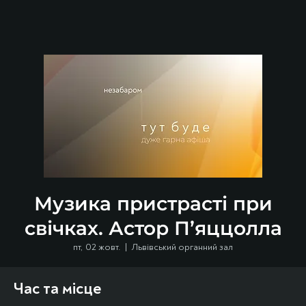
Музика пристрасті при
свічках. Астор П’яццолла
пт, 02 жовт.
  |  
Львівський органний зал
Час та місце