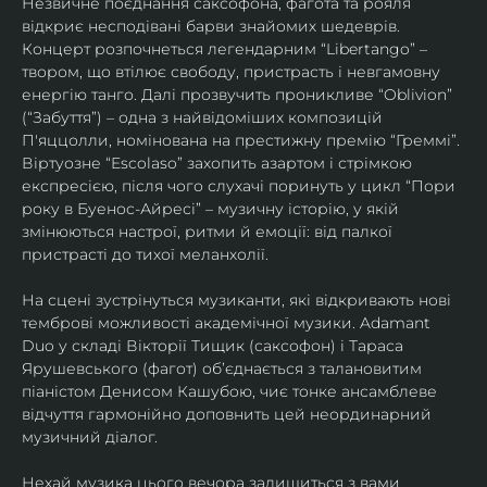
Незвичне поєднання саксофона, фагота та рояля 
відкриє несподівані барви знайомих шедеврів. 
Концерт розпочнеться легендарним “Libertango” – 
твором, що втілює свободу, пристрасть і невгамовну 
енергію танго. Далі прозвучить проникливе “Oblivion” 
(“Забуття”) – одна з найвідоміших композицій 
П'яццолли, номінована на престижну премію “Греммі”. 
Віртуозне “Escolaso” захопить азартом і стрімкою 
експресією, після чого слухачі поринуть у цикл “Пори 
року в Буенос-Айресі” – музичну історію, у якій 
змінюються настрої, ритми й емоції: від палкої 
пристрасті до тихої меланхолії. 
На сцені зустрінуться музиканти, які відкривають нові 
темброві можливості академічної музики. Adamant 
Duo у складі Вікторії Тищик (саксофон) і Тараса 
Ярушевського (фагот) об’єднається з талановитим 
піаністом Денисом Кашубою, чиє тонке ансамблеве 
відчуття гармонійно доповнить цей неординарний 
музичний діалог.
Нехай музика цього вечора залишиться з вами 