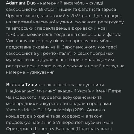
Adamant Duo
 – камерний ансамбль у складі 
саксофоністки Вікторії Тищик та фаготиста Тараса 
Ярушевського, заснований у 2023 році. Дует працює 
на перетині класичної музики, сучасного репертуару 
та авторських перекладень, відкриваючи нові 
темброві можливості поєднання саксофона й фагота. 
Уже наступного року після створення ансамбль 
представив Україну на ІІІ Європейському конгресі 
саксофоністів у Тренто (Італія). У своїх програмах 
музиканти поєднують знані твори з маловідомим 
репертуаром, пропонуючи слухачам новий погляд на 
камерне музикування.
Вікторія Тищик
 – саксофоністка, випускниця 
Національної музичної академії України імені Петра 
Чайковського. Лауреатка всеукраїнських та 
міжнародних конкурсів, стипендіатка програми 
Yamaha Music Gulf Scholarship (2019). Активно 
концертує в Україні та за кордоном, а також 
продовжує навчання в Університеті музики імені 
Фридерика Шопена у Варшаві (Польща) у класі 