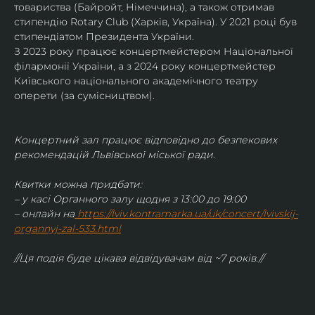
товариства (Байройт, Німеччина), а також отримав
стипендію Rotary Club (Харків, Україна). У 2021 році був 
стипендіатом Президента України. 
З 2023 року працює концертмейстером Національної 
філармонії України, а з 2024 року концертмейстер 
Київського національного академічного театру 
оперети (за сумісництвом).
Концертний зал працює відповідно до безпекових 
рекомендацій Львівської міської ради.
Квитки можна придбати:
– у касі Органного залу щодня з 13:00 до 19:00
– онлайн на
https://lviv.kontramarka.ua/uk/concert/lvivskij-
organnyj-zal-533.html
//Ця подія буде цікава відвідувачам від ~7 років.//