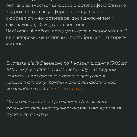
Активно займається цифровою фотографією близько 
3-4 років. Працює у сфері концептуальної та 
сюрреалістичної фотографії, досліджуючи теми 
сакральності, абсурду та тілесності.
"Мої останні роботи поєднують досвід сюрреалістів ХХ 
ст. з авторськими методами постобробки", – говорить 
митець.
Виставка діє із 5 вересня по 1 жовтня, щодня з 13:00 до 
18:00. Вхід у Галерею органного залу – за вхідним 
квитком, який дає також право відвідування 
концертного залу. Квитки можна придбати в касі 
чи онлайн на сайті 
kontramarka.ua
.
Огляд експозиції та приміщення Львівського 
органного залу недоступний під час концерту та за 
годину до початку!