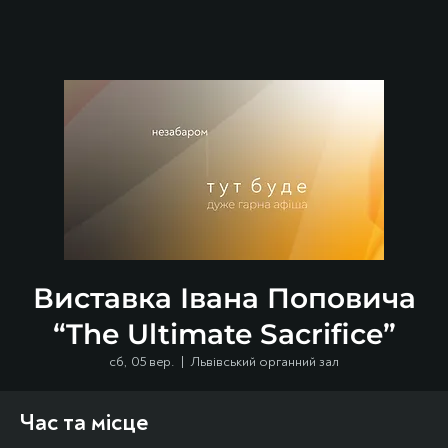
Виставка Івана Поповича
“The Ultimate Sacrifice”
сб, 05 вер.
  |  
Львівський органний зал
Час та місце