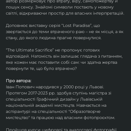
автор розмірковує про втрату, віру, самопожертву й 
пошук сенсу. Знайомі символи постають у новому 
світлі, відкриваючи простір для власних інтерпретацій.
Доповнює виставку серія “Lost Paradise”, що 
звертається до теми втраченого раю – не як місця, а як 
стану, до якого людина прагне повернутися.
“The Ultimate Sacrifice” не пропонує готових 
відповідей. Натомість він залишає глядача з питанням, 
яке кожен має поставити собі сам: чи здатна жертва 
повернути те, що було втрачено?
Про автора:
Іван Попович народився у 2000 році у Львові. 
Протягом 2017-2023 рр. здобув ступінь магістра зі 
спеціальності Графічний дизайн у Львівській 
національній академії мистецтв. Навчається на 
аспірантурі на спеціальності "Образотворче 
мистецтво" та працюю над власним фотопроєктом.
Пройшов курси цифрової та аналогової фотографії. 