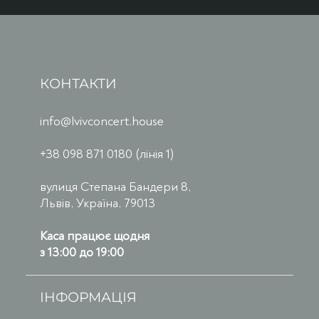
КОНТАКТИ
info@lvivconcert.house
+38 098 871 0180 (лінія 1)
вулиця Степана Бандери 8,
Львів, Україна, 79013
Каса працює щодня
з 13:00 до 19:00
ІНФОРМАЦІЯ