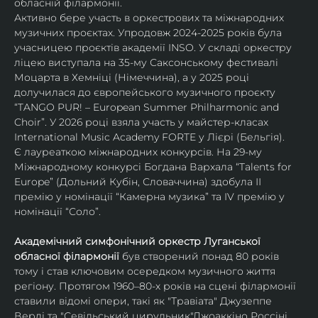
обласній філармонії.
Активно бере участь в оркестрових та міжнародних 
музичних проєктах. Упродовж 2024-2025 років була 
учасницею проєктів академії INSO. У складі оркестру 
ліцею виступала на 35-му Саксонському фестивалі 
Моцарта в Хемніці (Німеччина), а у 2025 році 
долучилася до європейського музичного проєкту 
“TANGO PUR! – European Summer Philharmonic and 
Choir”. У 2026 році взяла участь у майстер-класах 
International Music Academy FORTE у Лієрі (Бельгія).
Є лауреаткою міжнародних конкурсів. На 29-му 
Міжнародному конкурсі Богдана Вархала “Talents for 
Europe” (Дольний Кубін, Словаччина) здобула ІІ 
премію у номінації “Камерна музика” та IV премію у 
номінації “Соло”.
Академічний симфонічний оркестр Луганської 
обласної філармонії
 був створений понад 80 років 
тому і став ключовим осередком музичного життя 
регіону. Протягом 1960–80-х років на сцені філармонії 
ставили відомі опери, такі як "Травіата" Джузеппе 
Верді та "Севільський цирульник"Джоаккіно Россіні. 