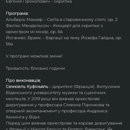
Євгенія Прокопович – скрипка
Програма:
Альберік Маньяр – Сюїта в старовинному стилі, ор. 2
Фелікс Мендельсон – Концерт для скрипки з 
оркестром мі мінор, ор. 64
Йоганнес Брамс – Варіації на тему Йозефа Гайдна, ор. 
56a
У програмі можливі зміни!
Тривалість: близько години
Про виконавців:
Семюель Куфіньяль
 – дириґент (Франція). Випускник 
Віденського університету музики та сценічних 
мистецтв. У 2019 році він вивчав оркестрове 
дириґування у професора Сімеона Піронкова та 
оперний акомпанемент у професора Андреаса 
Хеннінга у Відні.
Перед цим вивчав оркестрове та хорове дириґування 
у Франції у Ніколя Брошо та Беатріс Варкольє. Як 