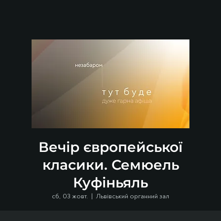
Вечір європейської
класики. Семюель
Куфіньяль
сб, 03 жовт.
  |  
Львівський органний зал