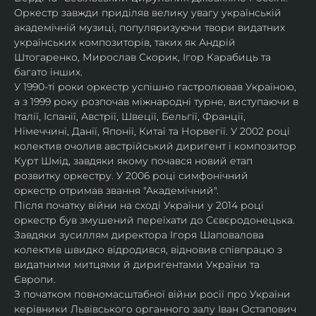
Оркестр завжди приділяв велику увагу українській 
академічній музиці, популяризуючи твори видатних 
українських композиторів, таких як Андрій 
Штогаренко, Мирослав Скорик, Ігор Карабиць та 
багато інших.
У 1990-ті роки оркестр успішно гастролював Україною, 
а з 1999 року розпочав міжнародні турне, виступаючи в 
Італії, Іспанії, Австрії, Швеції, Бельгії, Франції, 
Німеччині, Данії, Японії, Китаї та Норвегії. У 2002 році 
колектив очолив австрійський диригент і композитор 
Курт Шмід, завдяки якому почався новий етап 
розвитку оркестру. У 2006 році симфонічний 
оркестр отримав звання "Академічний".
Після початку війни на сході України у 2014 році 
оркестр був змушений переїхати до Сєвєродонецька. 
Завдяки зусиллям директора Ігоря Шаповалова 
колектив швидко відродився, відновив співпрацю з 
видатними митцями й диригентами України та 
Європи.
З початком повномасштабної війни росії про України 
керівники Львівського органного залу Іван Остапович 