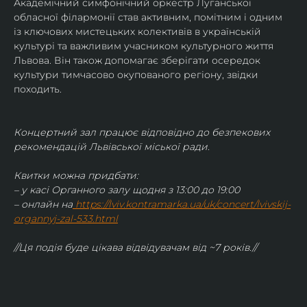
Академічний симфонічний оркестр Луганської 
обласної філармонії став активним, помітним і одним 
із ключових мистецьких колективів в українській 
культурі та важливим учасником культурного життя 
Львова. Він також допомагає зберігати осередок 
культури тимчасово окупованого регіону, звідки 
походить.
Концертний зал працює відповідно до безпекових 
рекомендацій Львівської міської ради.
Квитки можна придбати:
– у касі Органного залу щодня з 13:00 до 19:00
– онлайн на
https://lviv.kontramarka.ua/uk/concert/lvivskij-
organnyj-zal-533.html
//Ця подія буде цікава відвідувачам від ~7 років.//