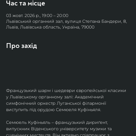
Час та місце
03 жовт. 2026 р., 19:00 – 20:00
Львівський органний зал, вулиця Степана Бандери, 8,
Львів, Львівська область, Україна, 79000
Про захід
Французький шарм і шедеври європейської класики 
у Львівському органному залі: Академічний 
симфонічний оркестр Луганської філармонії 
виступить під орудою Семюеля Куфіньяля.
Семюель Куфіньяль – французький дириґент, 
випускник Віденського університету музики та 
сценічних мистецтв. Він активно співпрацює з 