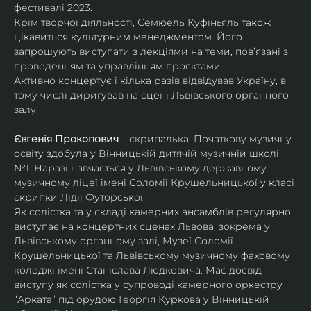
фестивалі 2023.
Крім творчої діяльності, Семюель Куфіньяль також 
цікавиться культурним менеджментом. Його 
запрошують виступати з лекціями на теми, пов’язані з 
проведенням та управлінням проєктами.
Активно концертує і кілька разів відвідував Україну, в 
тому числі дириґував на сцені Львівського органного 
залу. 
Євгенія Прокопович
 – скрипалька. Початкову музичну 
освіту здобула у Вінницькій дитячій музичній школі 
№1. Наразі навчається у Львівському державному 
музичному ліцеї імені Соломії Крушельницької у класі 
скрипки Лідії Футорської.
Як солістка та у складі камерних ансамблів регулярно 
виступає на концертних сценах Львова, зокрема у 
Львівському органному залі, Музеї Соломії 
Крушельницької та Львівському музичному фаховому 
коледжі імені Станіслава Людкевича. Має досвід 
виступу як солістка у супроводі камерного оркестру 
“Арката” під орудою Георгія Куркова у Вінницькій 