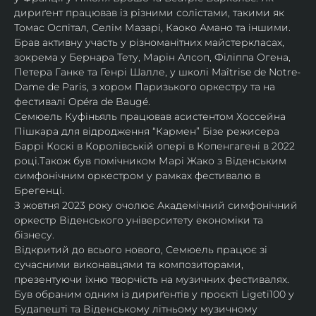
дириґент працював із різними солістами, такими як 
Томас Оспітал, Селім Мазарі, Каоко Амано та іншими. 
Брав активну участь у різноманітних майстеркласах, 
зокрема у Бернара Тету, Марін Алсоп, Філіппа Огена, 
Петера Ганке та Генрі Шалле, у школі Maîtrise de Notre-
Dame de Paris, з хором Паризького оркестру та на 
фестивалі Opéra de Baugé.
Семюель Куфіньяль працював асистентом Хоссейна 
Пішкара для відродження “Кармен” Бізе режисера 
Баррі Коскі в Королівській опері в Копенгагені в 2022 
році.Також був помічником Марі Жако з Віденським 
симфонічним оркестром у рамках фестивалю в 
Брегенці. 
З жовтня 2023 року очолює Академічний симфонічний 
оркестр Віденського університету економіки та 
бізнесу.
Відкритий до всього нового, Семюель працює зі 
сучасними виконавцями та композиторами, 
презентуючи їхню творчість на музичних фестивалях. 
Був обраним одним із дириґентів у проєкті Ligeti100 у 
Будапешті та Віденському літньому музичному 