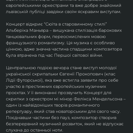
європейськими оркестрами та вже добре знайомий 
львівській публіці завдяки своїм яскравим виступам. 
Концерт відкриє “Сюїта в старовинному стилі” 
Альберіка Маньяра – вишукана стилізація барокових 
танцювальних форм, переосмислених мовою 
французького романтизму. Ця музика є особливо 
цінною, адже значна частина спадщини композитора 
була втрачена під час Першої світової війни. 
Центральною подією вечора стане виступ молодої 
української скрипальки Євгенії Прокопович (клас 
Лідії Футорської), яка вже встигла заявити про себе 
участю в престижних європейських музичних 
проєктах. У її виконанні прозвучить Концерт для 
скрипки з оркестром мі мінор Фелікса Мендельсона – 
один із найвідоміших творів романтичного 
репертуару, який став новаторським для свого часу. 
Поєднавши частини без пауз, композитор створив 
безперервний музичний розвиток, який не відпускає 
слухача до останньої ноти. 