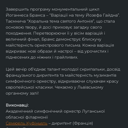
Завершить програму монументальний цикл 
Йоганнеса Брамса – “Варіації на тему Йозефа Гайдна”. 
Таємнича “Хоральна тема святого Антонія”, що стала 
основою твору, й досі приховує загадку свого 
походження. Перетворюючи її у вісім варіацій і 
величний фінал, Брамс демонструє блискучу 
майстерність оркестрового письма. Кожна варіація 
відкриває нові образи й настрої – від урочистих і 
піднесених до ніжних і грайливих. 
Цей вечір об'єднає талант молодої скрипальки, досвід 
французького дириґента та майстерність музикантів 
симфонічного оркестру, відкриваючи слухачам красу 
європейської класики. Чекаємо у Львівському 
органному залі!
Виконавці:
Академічний симфонічний оркестр Луганської 
обласної філармонії
Семюель Куфіньяль
 – дириґент (Франція)