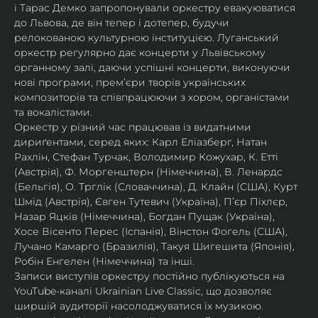
і Тарас Демко запропонували оркестру евакуюватися 
до Львова, де він тепер і дотепер, будучи 
релокованою культурною інституцією. Луганський 
оркестр регулярно дає концерти у Львівському 
органному залі, даючи успішні концерти, виконуючи 
нові програми, прем’єри творів українських 
композиторів та співпрацюючи з хором, органістами 
та вокалістами.
Оркестр у різний час працював із видатними 
дириґентами, серед яких: Карл Еліазберг, Натан 
Рахлін, Стефан Турчак, Володимир Кожухар, К. Етті 
(Австрія), Ф. Моргенштерн (Німеччина), В. Ленардс 
(Бельгія), О. Трглік (Словаччина), Д. Клайн (США), Курт 
Шмід (Австрія), Євген Тутевич (Україна), П’єр Піхлєр, 
Назар Яцків (Німеччина), Богдан Пущак (Україна), 
Хосе Вісенто Перес (Іспанія), Вінстон Фогель (США), 
Лучано Камарго (Бразилія), Такуя Шигешита (Японія), 
Робін Енгелен (Німеччина) та інші.
Записи виступів оркестру постійно публікуються на 
YouTube-каналі Ukrainian Live Classic, що дозволяє 
ширшій аудиторії насолоджуватися їх музикою​.