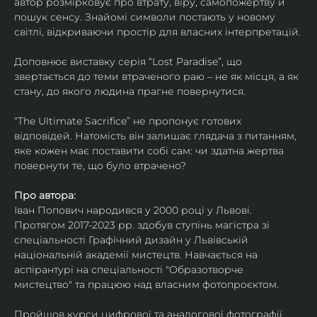
автор розмірковує про втрату, віру, самопожертву й 
пошук сенсу. Знайомі символи постають у новому 
світлі, відкриваючи простір для власних інтерпретацій.
Доповнює виставку серія “Lost Paradise”, що 
звертається до теми втраченого раю – не як місця, а як 
стану, до якого людина прагне повернутися.
“The Ultimate Sacrifice” не пропонує готових 
відповідей. Натомість він залишає глядача з питанням, 
яке кожен має поставити собі сам: чи здатна жертва 
повернути те, що було втрачено?
Про автора:
Іван Попович народився у 2000 році у Львові. 
Протягом 2017-2023 рр. здобув ступінь магістра зі 
спеціальності Графічний дизайн у Львівській 
національній академії мистецтв. Навчається на 
аспірантурі на спеціальності "Образотворче 
мистецтво" та працюю над власним фотопроєктом.
Пройшов курси цифрової та аналогової фотографії. 