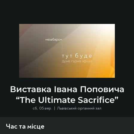
Виставка Івана Поповича
“The Ultimate Sacrifice”
сб, 05 вер.
  |  
Львівський органний зал
Час та місце