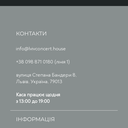
КОНТАКТИ
info@lvivconcert.house
+38 098 871 0180 (лінія 1)
вулиця Степана Бандери 8,
Львів, Україна, 79013
Каса працює щодня
з 13:00 до 19:00
ІНФОРМАЦІЯ