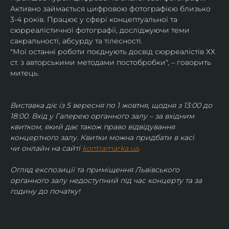
Активно займається цифровою фотографією близько 
3-4 років. Працює у сфері концептуальної та 
сюрреалістичної фотографії, досліджуючи теми 
сакральності, абсурду та тілесності.
"Мої останні роботи поєднують досвід сюрреалістів ХХ 
ст. з авторськими методами постобробки", – говорить 
митець.
Виставка діє із 5 вересня по 1 жовтня, щодня з 13:00 до 
18:00. Вхід у Галерею органного залу – за вхідним 
квитком, який дає також право відвідування 
концертного залу. Квитки можна придбати в касі 
чи онлайн на сайті 
kontramarka.ua
.
Огляд експозиції та приміщення Львівського 
органного залу недоступний під час концерту та за 
годину до початку!