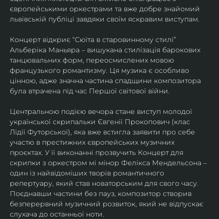
європейськими оркестрами та вже добре знайомий 
львівській публіці завдяки своїм яскравим виступам. 
Концерт відкриє “Сюїта в старовинному стилі” 
Альберіка Маньяра – вишукана стилізація барокових 
танцювальних форм, переосмислених мовою 
французького романтизму. Ця музика є особливо 
цінною, адже значна частина спадщини композитора 
була втрачена під час Першої світової війни. 
Центральною подією вечора стане виступ молодої 
української скрипальки Євгенії Прокопович (клас 
Лідії Футорської), яка вже встигла заявити про себе 
участю в престижних європейських музичних 
проєктах. У її виконанні прозвучить Концерт для 
скрипки з оркестром мі мінор Фелікса Мендельсона – 
один із найвідоміших творів романтичного 
репертуару, який став новаторським для свого часу. 
Поєднавши частини без пауз, композитор створив 
безперервний музичний розвиток, який не відпускає 
слухача до останньої ноти. 