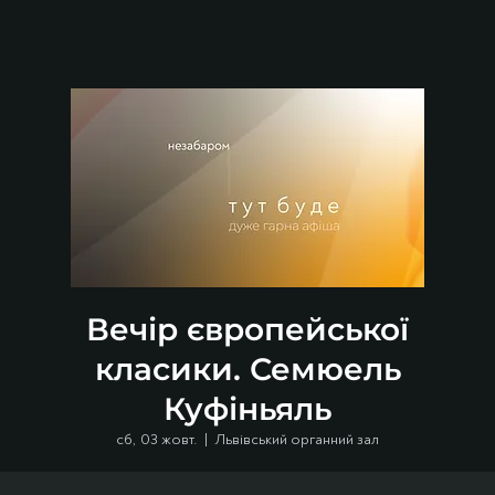
Вечір європейської
класики. Семюель
Куфіньяль
сб, 03 жовт.
  |  
Львівський органний зал