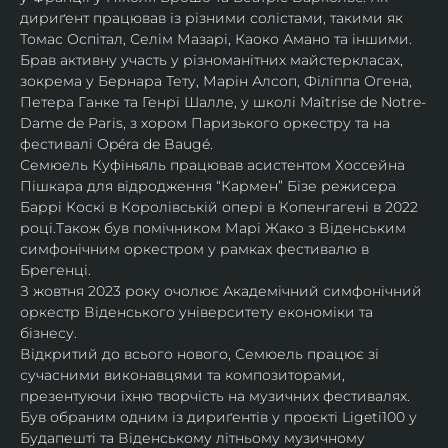
дириґент працював із різними солістами, такими як 
Томас Оспітал, Селім Мазарі, Каоко Амано та іншими. 
Брав активну участь у різноманітних майстеркласах, 
зокрема у Бернара Тету, Марін Алсоп, Філіппа Огена, 
Петера Ганке та Генрі Шалле, у школі Maîtrise de Notre-
Dame de Paris, з хором Паризького оркестру та на 
фестивалі Opéra de Baugé.
Семюель Куфіньяль працював асистентом Хоссейна 
Пішкара для відродження “Кармен” Бізе режисера 
Баррі Коскі в Королівській опері в Копенгагені в 2022 
році.Також був помічником Марі Жако з Віденським 
симфонічним оркестром у рамках фестивалю в 
Брегенці. 
З жовтня 2023 року очолює Академічний симфонічний 
оркестр Віденського університету економіки та 
бізнесу.
Відкритий до всього нового, Семюель працює зі 
сучасними виконавцями та композиторами, 
презентуючи їхню творчість на музичних фестивалях. 
Був обраним одним із дириґентів у проєкті Ligeti100 у 
Будапешті та Віденському літньому музичному 