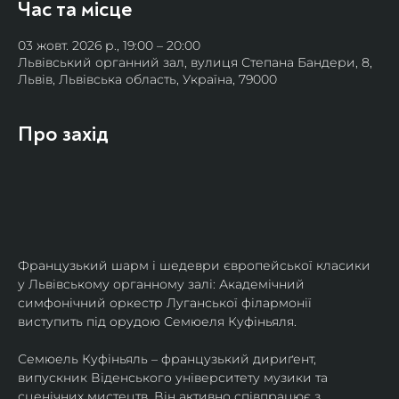
Час та місце
03 жовт. 2026 р., 19:00 – 20:00
Львівський органний зал, вулиця Степана Бандери, 8,
Львів, Львівська область, Україна, 79000
Про захід
Французький шарм і шедеври європейської класики 
у Львівському органному залі: Академічний 
симфонічний оркестр Луганської філармонії 
виступить під орудою Семюеля Куфіньяля.
Семюель Куфіньяль – французький дириґент, 
випускник Віденського університету музики та 
сценічних мистецтв. Він активно співпрацює з 