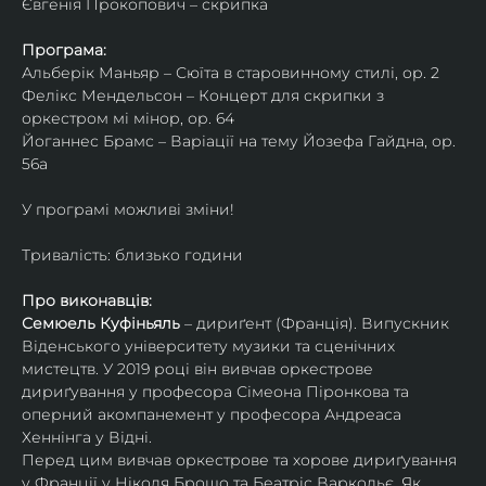
Євгенія Прокопович – скрипка
Програма:
Альберік Маньяр – Сюїта в старовинному стилі, ор. 2
Фелікс Мендельсон – Концерт для скрипки з 
оркестром мі мінор, ор. 64
Йоганнес Брамс – Варіації на тему Йозефа Гайдна, ор. 
56a
У програмі можливі зміни!
Тривалість: близько години
Про виконавців:
Семюель Куфіньяль
 – дириґент (Франція). Випускник 
Віденського університету музики та сценічних 
мистецтв. У 2019 році він вивчав оркестрове 
дириґування у професора Сімеона Піронкова та 
оперний акомпанемент у професора Андреаса 
Хеннінга у Відні.
Перед цим вивчав оркестрове та хорове дириґування 
у Франції у Ніколя Брошо та Беатріс Варкольє. Як 