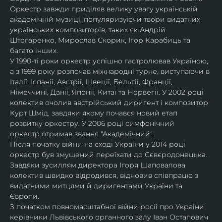
Оркестр завжди приділяв велику увагу українській 
академічній музиці, популяризуючи твори видатних 
українських композиторів, таких як Андрій 
Штогаренко, Мирослав Скорик, Ігор Карабиць та 
багато інших.
У 1990-ті роки оркестр успішно гастролював Україною, 
а з 1999 року розпочав міжнародні турне, виступаючи в 
Італії, Іспанії, Австрії, Швеції, Бельгії, Франції, 
Німеччині, Данії, Японії, Китаї та Норвегії. У 2002 році 
колектив очолив австрійський диригент і композитор 
Курт Шмід, завдяки якому почався новий етап 
розвитку оркестру. У 2006 році симфонічний 
оркестр отримав звання "Академічний".
Після початку війни на сході України у 2014 році 
оркестр був змушений переїхати до Сєвєродонецька. 
Завдяки зусиллям директора Ігоря Шаповалова 
колектив швидко відродився, відновив співпрацю з 
видатними митцями й диригентами України та 
Європи.
З початком повномасштабної війни росії про України 
керівники Львівського органного залу Іван Остапович 