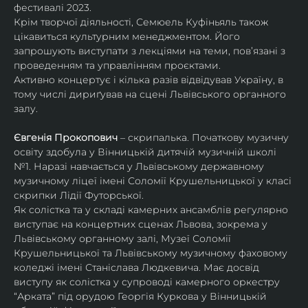
фестивалі 2023.
Крім творчої діяльності, Семюель Куфіньяль також 
цікавиться культурним менеджментом. Його 
запрошують виступати з лекціями на теми, пов’язані з 
проведенням та управлінням проєктами.
Активно концертує і кілька разів відвідував Україну, в 
тому числі дириґував на сцені Львівського органного 
залу. 
Євгенія Прокопович
 – скрипалька. Початкову музичну 
освіту здобула у Вінницькій дитячій музичній школі 
№1. Наразі навчається у Львівському державному 
музичному ліцеї імені Соломії Крушельницької у класі 
скрипки Лідії Футорської.
Як солістка та у складі камерних ансамблів регулярно 
виступає на концертних сценах Львова, зокрема у 
Львівському органному залі, Музеї Соломії 
Крушельницької та Львівському музичному фаховому 
коледжі імені Станіслава Людкевича. Має досвід 
виступу як солістка у супроводі камерного оркестру 
“Арката” під орудою Георгія Куркова у Вінницькій 