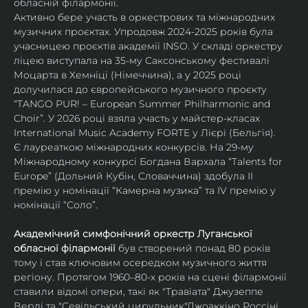
обласній філармонії.
Активно бере участь в оркестрових та міжнародних 
музичних проєктах. Упродовж 2024-2025 років була 
учасницею проєктів академії INSO. У складі оркестру 
ліцею виступала на 35-му Саксонському фестивалі 
Моцарта в Хемніці (Німеччина), а у 2025 році 
долучилася до європейського музичного проєкту 
“TANGO PUR! – European Summer Philharmonic and 
Choir”. У 2026 році взяла участь у майстер-класах 
International Music Academy FORTE у Лієрі (Бельгія).
Є лауреаткою міжнародних конкурсів. На 29-му 
Міжнародному конкурсі Богдана Вархала “Talents for 
Europe” (Дольний Кубін, Словаччина) здобула ІІ 
премію у номінації “Камерна музика” та IV премію у 
номінації “Соло”.
Академічний симфонічний оркестр Луганської 
обласної філармонії
 був створений понад 80 років 
тому і став ключовим осередком музичного життя 
регіону. Протягом 1960–80-х років на сцені філармонії 
ставили відомі опери, такі як "Травіата" Джузеппе 
Верді та "Севільський цирульник"Джоаккіно Россіні. 