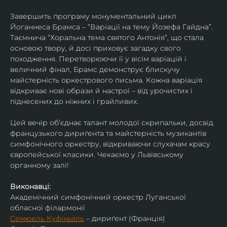
Завершить програму монументальний цикл 
Йоганнеса Брамса – “Варіації на тему Йозефа Гайдна”. 
Таємнича “Хоральна тема святого Антонія”, що стала 
основою твору, й досі приховує загадку свого 
походження. Перетворюючи її у вісім варіацій і 
величний фінал, Брамс демонструє блискучу 
майстерність оркестрового письма. Кожна варіація 
відкриває нові образи й настрої – від урочистих і 
піднесених до ніжних і грайливих. 
Цей вечір об'єднає талант молодої скрипальки, досвід 
французького дириґента та майстерність музикантів 
симфонічного оркестру, відкриваючи слухачам красу 
європейської класики. Чекаємо у Львівському 
органному залі!
Виконавці:
Академічний симфонічний оркестр Луганської 
обласної філармонії
Семюель Куфіньяль
 – дириґент (Франція)