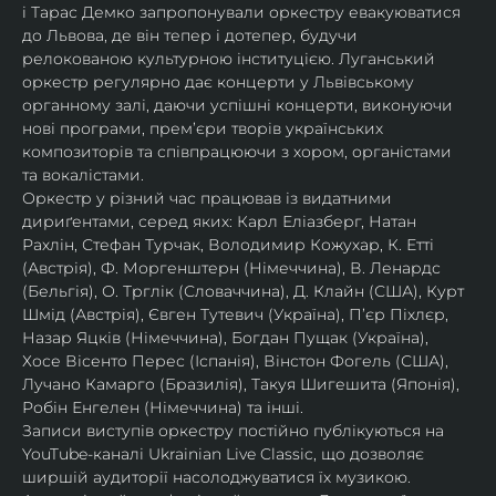
і Тарас Демко запропонували оркестру евакуюватися 
до Львова, де він тепер і дотепер, будучи 
релокованою культурною інституцією. Луганський 
оркестр регулярно дає концерти у Львівському 
органному залі, даючи успішні концерти, виконуючи 
нові програми, прем’єри творів українських 
композиторів та співпрацюючи з хором, органістами 
та вокалістами.
Оркестр у різний час працював із видатними 
дириґентами, серед яких: Карл Еліазберг, Натан 
Рахлін, Стефан Турчак, Володимир Кожухар, К. Етті 
(Австрія), Ф. Моргенштерн (Німеччина), В. Ленардс 
(Бельгія), О. Трглік (Словаччина), Д. Клайн (США), Курт 
Шмід (Австрія), Євген Тутевич (Україна), П’єр Піхлєр, 
Назар Яцків (Німеччина), Богдан Пущак (Україна), 
Хосе Вісенто Перес (Іспанія), Вінстон Фогель (США), 
Лучано Камарго (Бразилія), Такуя Шигешита (Японія), 
Робін Енгелен (Німеччина) та інші.
Записи виступів оркестру постійно публікуються на 
YouTube-каналі Ukrainian Live Classic, що дозволяє 
ширшій аудиторії насолоджуватися їх музикою​.