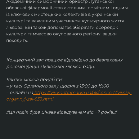
Академічний симфонічний оркестр Луганської 
обласної філармонії став активним, помітним і одним 
із ключових мистецьких колективів в українській 
культурі та важливим учасником культурного життя 
Львова. Він також допомагає зберігати осередок 
культури тимчасово окупованого регіону, звідки 
походить.
Концертний зал працює відповідно до безпекових 
рекомендацій Львівської міської ради.
Квитки можна придбати:
– у касі Органного залу щодня з 13:00 до 19:00
– онлайн на
https://lviv.kontramarka.ua/uk/concert/lvivskij-
organnyj-zal-533.html
//Ця подія буде цікава відвідувачам від ~7 років.//