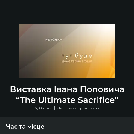
Виставка Івана Поповича
“The Ultimate Sacrifice”
сб, 05 вер.
  |  
Львівський органний зал
Час та місце