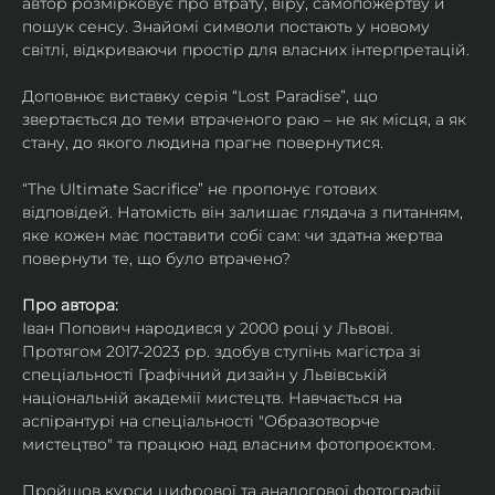
автор розмірковує про втрату, віру, самопожертву й 
пошук сенсу. Знайомі символи постають у новому 
світлі, відкриваючи простір для власних інтерпретацій.
Доповнює виставку серія “Lost Paradise”, що 
звертається до теми втраченого раю – не як місця, а як 
стану, до якого людина прагне повернутися.
“The Ultimate Sacrifice” не пропонує готових 
відповідей. Натомість він залишає глядача з питанням, 
яке кожен має поставити собі сам: чи здатна жертва 
повернути те, що було втрачено?
Про автора:
Іван Попович народився у 2000 році у Львові. 
Протягом 2017-2023 рр. здобув ступінь магістра зі 
спеціальності Графічний дизайн у Львівській 
національній академії мистецтв. Навчається на 
аспірантурі на спеціальності "Образотворче 
мистецтво" та працюю над власним фотопроєктом.
Пройшов курси цифрової та аналогової фотографії. 