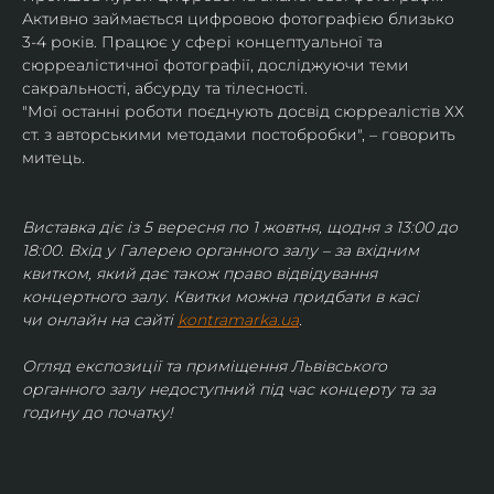
Активно займається цифровою фотографією близько 
3-4 років. Працює у сфері концептуальної та 
сюрреалістичної фотографії, досліджуючи теми 
сакральності, абсурду та тілесності.
"Мої останні роботи поєднують досвід сюрреалістів ХХ 
ст. з авторськими методами постобробки", – говорить 
митець.
Виставка діє із 5 вересня по 1 жовтня, щодня з 13:00 до 
18:00. Вхід у Галерею органного залу – за вхідним 
квитком, який дає також право відвідування 
концертного залу. Квитки можна придбати в касі 
чи онлайн на сайті 
kontramarka.ua
.
Огляд експозиції та приміщення Львівського 
органного залу недоступний під час концерту та за 
годину до початку!