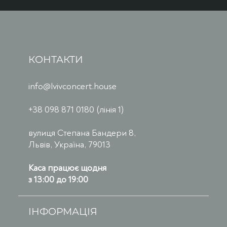
КОНТАКТИ
info@lvivconcert.house
+38 098 871 0180 (лінія 1)
вулиця Степана Бандери 8,
Львів, Україна, 79013
Каса працює щодня
з 13:00 до 19:00
ІНФОРМАЦІЯ