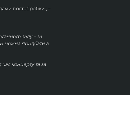
дами постобробки", – 
рганного залу – за 
ки можна придбати в 
час концерту та за 
КОНТАКТИ