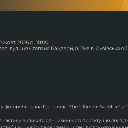
01 жовт. 2026 р., 18:00
л, вулиця Степана Бандери, 8, Львів, Львівська обл
фоторобіт Івана Поповича “The Ultimate Sacrifice” у Г
є частину великого однойменного проєкту, що дослід
айглибших і найсуперечливіших тем людського існува