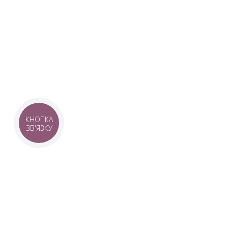
Наша команда з 2019 року реалізує загальнонаці
стратегію промоції української музики Ukrainian L
це:
–
Ukrainian Live Classic
– перший у світі мобільни
українською класикою, медіаплатформа зі стаття
композиторів та твори.
–
YouTube-канал Ukrainian Live Classic
– професій
української музики та українських музикантів.
–
Ukrainian Scores
– онлайн-бібліотека нот украї
композиторів.
КНОПКА
ЗВ'ЯЗКУ