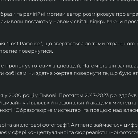
брази та релігійні мотиви автор розмірковує про втрат
 символи постають у новому світлі, відкриваючи прост
 “Lost Paradise”, що звертається до теми втраченого ра
 прагне повернутися.
” не пропонує готових відповідей. Натомість він залиша
и собі сам: чи здатна жертва повернути те, що було в
у 2000 році у Львові. Протягом 2017-2023 рр. здобув с
 дизайн у Львівській національній академії мистецтв.
ьності "Образотворче мистецтво" та працюю над влас
ї та аналогової фотографії. Активно займається циф
цює у сфері концептуальної та сюрреалістичної фотогр