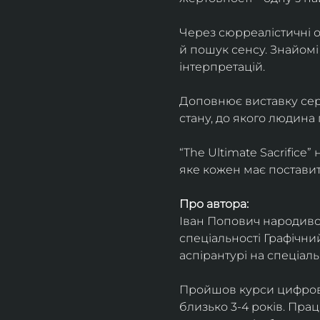
Через сюрреалістичні о
й пошук сенсу. Знайомі
інтерпретацій.
Доповнює виставку серія
стану, до якого людина
“The Ultimate Sacrifice
яке кожен має поставит
Про автора:
Іван Попович народився 
спеціальності Графічний
аспірантурі на спеціал
Пройшов курси цифрово
близько 3-4 років. Пра