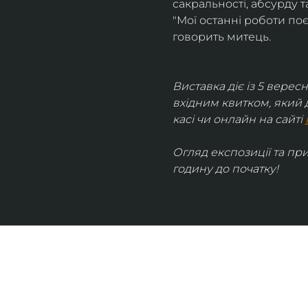
сакральності, абсурду та
"Мої останні роботи поє
говорить митець.
Виставка діє із 5 вересн
вхідним квитком, який 
касі чи онлайн на сайті 
Огляд експозиції та пр
годину до початку!
UKRAINIAN LIVE