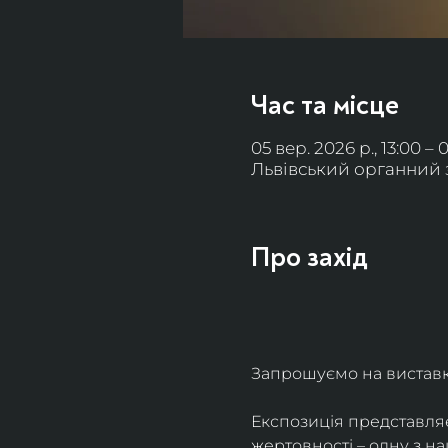
Час та місце
05 вер. 2026 р., 13:00 – 
Львівський органний за
Про захід
Запрошуємо на виставку 
Експозиція представля
жертовності – одну з н