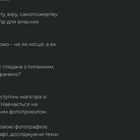
у, віру, самопожертву 
ір для власних 
ю – не як місця, а як 
є глядача з питанням, 
трачено?
тупінь магістра зі 
 Навчається на 
ним фотопроєктом.
ровою фотографією 
афії, досліджуючи теми 