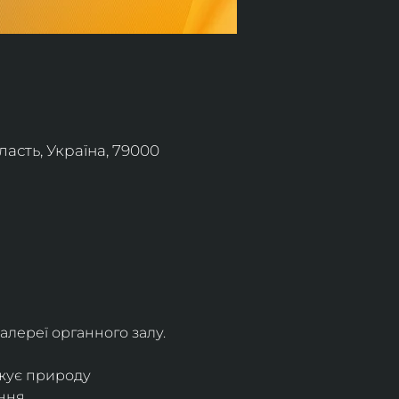
асть, Україна, 79000
алереї органного залу.
жує природу 
ння.