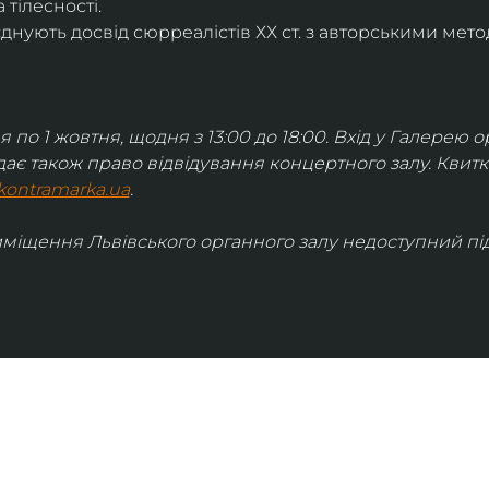
 тілесності.
днують досвід сюрреалістів ХХ ст. з авторськими мето
я по 1 жовтня, щодня з 13:00 до 18:00. Вхід у Галерею о
дає також право відвідування концертного залу. Квит
kontramarka.ua
.
иміщення Львівського органного залу недоступний під 
ІНФОРМАЦІЯ