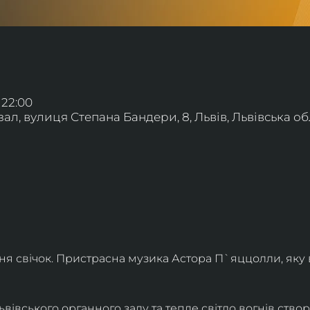
 22:00
л, вулиця Степана Бандери, 8, Львів, Львівська обл
ння свічок. Пристрасна музика Астора П`яццолли, яку
івського органного залу та тепле світло вогнів створя