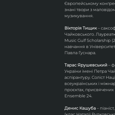
Європейському конгресі 
знані твори з маловід
музикування.
Вікторія Тищик
 – саксо
Чайковського. Лауреатк
Music Gulf Scholarship 
навчання в Університет
Павла Гуснара.
Тарас Ярушевський
 – 
України імені Петра Ча
аспірантуру. Соліст На
всеукраїнських і міжна
проєктах, присвячених 
Ensemble 24.
Денис Кашуба
 – піані
(клас Наталії Рудковськ