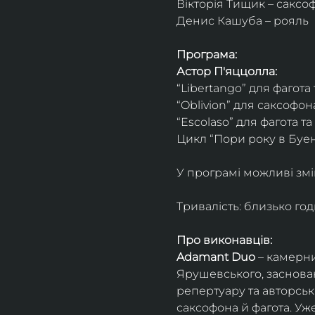
Вікторія Тищик – саксо
Денис Кашуба – рояль
Програма:
Астор П'яццолла:
“Libertango” для фагота
“Oblivion” для саксофон
“Escolaso” для фагота т
Цикл “Пори року в Буен
У програмі можливі змі
Тривалість: близько го
Про виконавців:
Adamant Duo
 – камерни
Ярушевського, заснован
репертуару та авторсь
саксофона й фагота. Уж