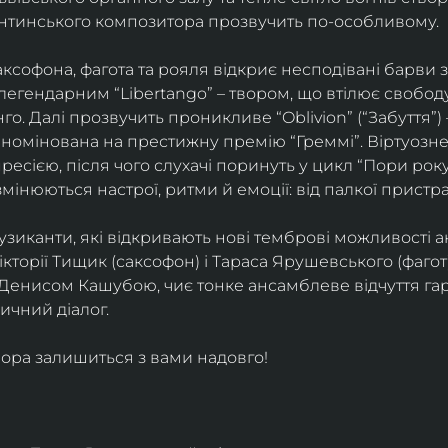
ентинського композитора прозвучить по-особливому. 
софона, фагота та рояля відкриє несподівані барви 
егендарним “Libertango” – твором, що втілює свободу,
о. Далі прозвучить проникливе “Oblivion” (“Забуття”) 
номінована на престижну премію “Греммі”. Віртуозне 
ресією, після чого слухачі поринуть у цикл “Пори року
змінюються настрої, ритми й емоції: від палкої пристрас
узиканти, які відкривають нові темброві можливості а
кторії Тищик (саксофон) і Тараса Ярушевського (фагот)
 Денисом Кашубою, чиє тонке ансамблеве відчуття га
чний діалог.
ора залишиться з вами надовго!