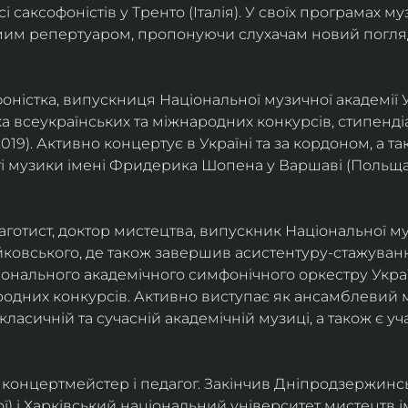
саксофоністів у Тренто (Італія). У своїх програмах м
омим репертуаром, пропонуючи слухачам новий погля
фоністка, випускниця Національної музичної академії У
а всеукраїнських та міжнародних конкурсів, стипенд
(2019). Активно концертує в Україні та за кордоном, а 
і музики імені Фридерика Шопена у Варшаві (Польща)
фаготист, доктор мистецтва, випускник Національної му
йковського, де також завершив асистентуру-стажуванн
ціонального академічного симфонічного оркестру Украї
родних конкурсів. Активно виступає як ансамблевий му
класичній та сучасній академічній музиці, а також є 
ст, концертмейстер і педагог. Закінчив Дніпродзержин
ої) і Харківський національний університет мистецтв ім