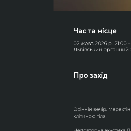
Час та місце
02 жовт. 2026 р., 21:00 –
Львівський органний за
Про захід
Осінній вечір. Мерехті
клітиною тіла. 
Неповторна акустика Льв