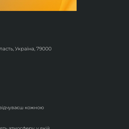
асть, Україна, 79000
 відчуваєш кожною 
ть атмосферу, у якій 