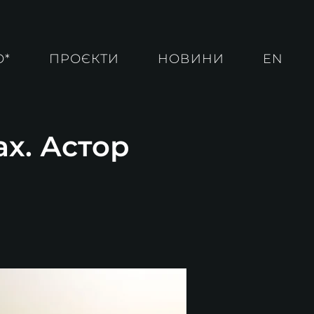
О*
ПРОЄКТИ
НОВИНИ
EN
ах. Астор