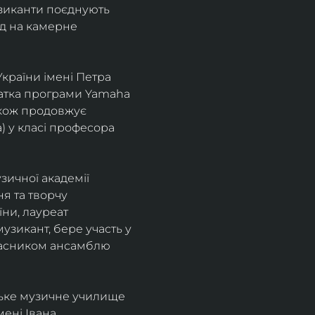
узиканти поєднують 
д на камерне 
країни імені Петра 
іатка програми Yamaha 
також продовжує 
 у класі професора 
зичної академії 
я та творчу 
ни, лауреат 
зикант, бере участь у 
учасником ансамблю 
ське музичне училище 
ені Івана 