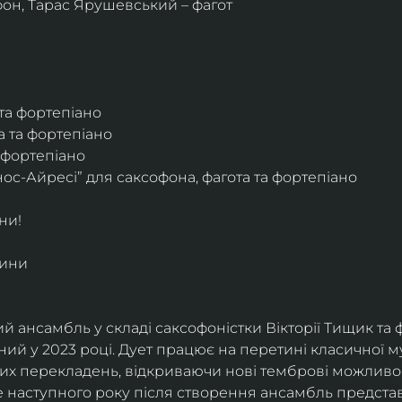
фон, Тарас Ярушевський – фагот
 та фортепіано
а та фортепіано
а фортепіано
ос-Айресі” для саксофона, фагота та фортепіано
ни!
дини
й ансамбль у складі саксофоністки Вікторії Тищик та 
ий у 2023 році. Дует працює на перетині класичної му
ких перекладень, відкриваючи нові темброві можливо
е наступного року після створення ансамбль представи