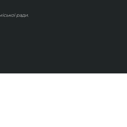
іської ради.
КОНТАКТИ
info@lvivconcert.house
+38 098 871 0180 (лінія 1)