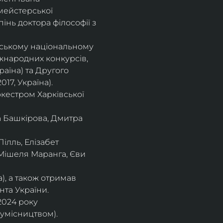
мейстерської 
інь доктора філософії з 
івському національному
іжнародних конкурсів,
раїна) та Другого
17, Україна).
кестром Харківської
а Башкірова, Дмитра
ілль, Елізабет 
 Мішеля Маранга, Єви 
), а також отримав
нта України. 
2024 року 
сумісництвом).