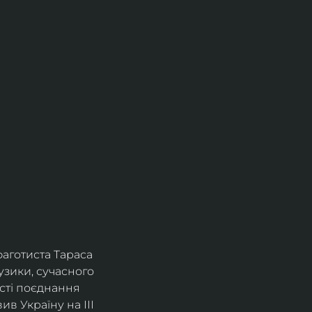
фаготиста Тараса 
зики, сучасного 
сті поєднання 
в Україну на ІІІ 