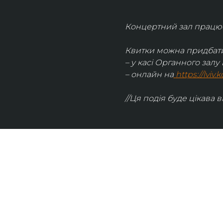
Концертний зал працює 
Квитки можна придбати
– у касі Органного залу 
– онлайн на
https://lviv
//Ця подія буде цікава в
UKRAINIAN LIVE
Наша команда з 2019 року реалізує загальнонаці
стратегію промоції української музики Ukrainian L
це: