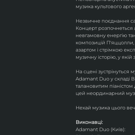
музика культового арг
Незвичне поєднання сак
Концерт розпочнеться л
невгамовну енергію танг
композицій П'яццолли, 
азартом і стрімкою експ
музичну історію, у якій 
На сцені зустрінуться м
Adamant Duo у складі Ві
талановитим піаністом
цей неординарний музи
Нехай музика цього веч
Виконавці: 
Adamant Duo (Київ): 