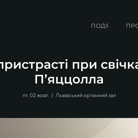
ПОДІЇ
ПР
ристрасті при свічк
П’яццолла
пт, 02 жовт.
  |  
Львівський органний зал