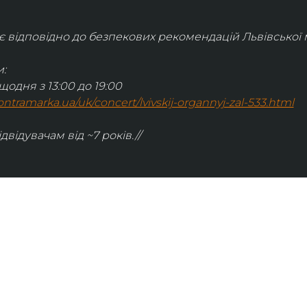
відповідно до безпекових рекомендацій Львівської м
:
щодня з 13:00 до 19:00
.kontramarka.ua/uk/concert/lvivskij-organnyj-zal-533.html
ідвідувачам від ~7 років.//
ІНФОРМАЦІЯ
ональну
команда
ive. Сьогодні
правила відвідування
як влаштовано орган