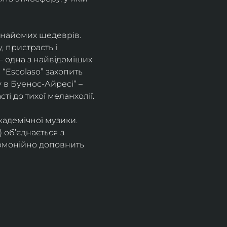
знайомих шедеврів. 
 пристрасть і 
– одна з найвідоміших 
“Escolaso” захопить 
 в Буенос-Айресі” – 
ті до тихої меланхолії. 
кадемічної музики. 
 об’єднається з 
рмонійно доповнить 