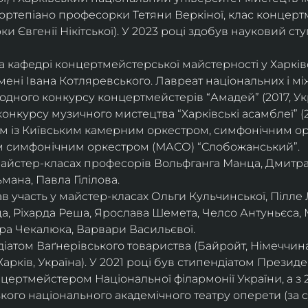
ортепіано професорки Тетяни Веркіної, клас концерт
 Євгенії Нікітської). У 2023 році здобув науковий ступ
на кафедрі концертмейстерської майстерності у Харк
імені Івана Котляревського. Лавреат національних і м
родного конкурсу концертмейстерів “Амадей” (2017, Ук
нкурсу музичного мистецтва “Харківські асамблеї” (20
ом із Київським камерним оркестром, симфонічним ор
м симфонічним оркестром (МАСО) “Слобожанський”.
 майстер-класах професорів Вольфганга Манца, Дмитр
мана, Павла Гілілова.
 участь у майстер-класах Ольги Кульчинської, Пілле Л
ца, Ріхарда Реша, Ярослава Шемета, Челсо Антуньєса,
ра Чекалюка, Варвари Васильєвої.
діатом Ваґнерівського товариства (Байройт, Німеччина
Харків, Україна). У 2021 році був стипендіатом Президе
цертмейстером Національної філармонії України, а з 
ого національного академічного театру оперети (за 