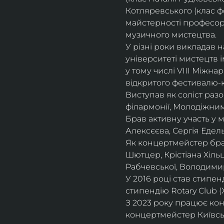
Котляревського (клас ф
майстерності професорки
музичного мистецтва.
У різні роки викладав 
університеті мистецтв 
у тому числі VIII Міжна
відкритого фестивалю-ко
Виступав як соліст раз
філармонії, Молодіжни
Брав активну участь у
Алексєєва, Сергія Едель
Як концертмейстер брав
Шютцер, Крістіана Хіль
Рабчевської, Володими
У 2016 році став стипен
стипендію Rotary Club (
З 2023 року працює кон
концертмейстер Київськ