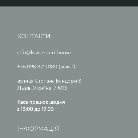
КОНТАКТИ
info@lvivconcert.house
+38 098 871 0180 (лінія 1)
вулиця Степана Бандери 8,
Львів, Україна, 79013
Каса працює щодня
з 13:00 до 19:00
ІНФОРМАЦІЯ