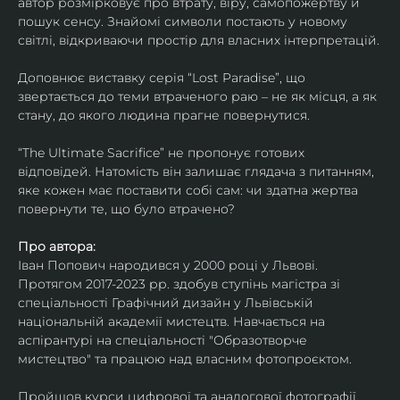
автор розмірковує про втрату, віру, самопожертву й 
пошук сенсу. Знайомі символи постають у новому 
світлі, відкриваючи простір для власних інтерпретацій.
Доповнює виставку серія “Lost Paradise”, що 
звертається до теми втраченого раю – не як місця, а як 
стану, до якого людина прагне повернутися.
“The Ultimate Sacrifice” не пропонує готових 
відповідей. Натомість він залишає глядача з питанням, 
яке кожен має поставити собі сам: чи здатна жертва 
повернути те, що було втрачено?
Про автора:
Іван Попович народився у 2000 році у Львові. 
Протягом 2017-2023 рр. здобув ступінь магістра зі 
спеціальності Графічний дизайн у Львівській 
національній академії мистецтв. Навчається на 
аспірантурі на спеціальності "Образотворче 
мистецтво" та працюю над власним фотопроєктом.
Пройшов курси цифрової та аналогової фотографії. 