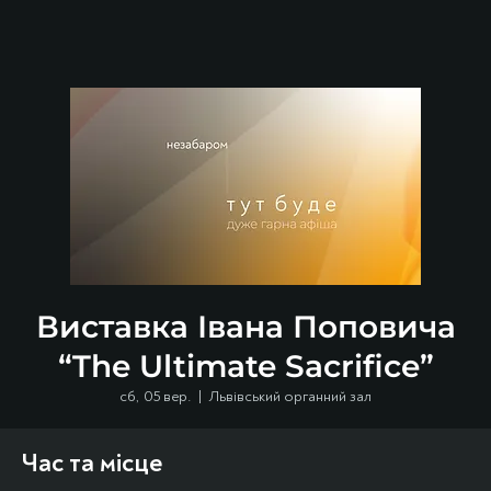
Виставка Івана Поповича
“The Ultimate Sacrifice”
сб, 05 вер.
  |  
Львівський органний зал
Час та місце