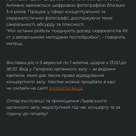
Активно займається цифровою фотографією близько 
3-4 років. Працює у сфері концептуальної та 
сюрреалістичної фотографії, досліджуючи теми 
сакральності, абсурду та тілесності.
"Мої останні роботи поєднують досвід сюрреалістів ХХ 
ст. з авторськими методами постобробки", – говорить 
митець.
Виставка діє із 5 вересня по 1 жовтня, щодня з 13:00 до 
18:00. Вхід у Галерею органного залу – за вхідним 
квитком, який дає також право відвідування 
концертного залу. Квитки можна придбати в касі 
чи онлайн на сайті 
kontramarka.ua
.
Огляд експозиції та приміщення Львівського 
органного залу недоступний під час концерту та за 
годину до початку!