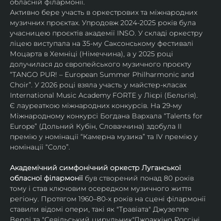
обласній філармонії.
Активно бере участь в оркестрових та міжнародних 
музичних проєктах. Упродовж 2024-2025 років була 
учасницею проєктів академії INSO. У складі оркестру 
ліцею виступала на 35-му Саксонському фестивалі 
Моцарта в Хемніці (Німеччина), а у 2025 році 
долучилася до європейського музичного проєкту 
“TANGO PUR! – European Summer Philharmonic and 
Choir”. У 2026 році взяла участь у майстер-класах 
International Music Academy FORTE у Лієрі (Бельгія).
Є лауреаткою міжнародних конкурсів. На 29-му 
Міжнародному конкурсі Богдана Вархала “Talents for 
Europe” (Дольний Кубін, Словаччина) здобула ІІ 
премію у номінації “Камерна музика” та IV премію у 
номінації “Соло”.
Академічний симфонічний оркестр Луганської 
обласної філармонії
 був створений понад 80 років 
тому і став ключовим осередком музичного життя 
регіону. Протягом 1960–80-х років на сцені філармонії 
ставили відомі опери, такі як "Травіата" Джузеппе 
Верді та "Севільський цирульник"Джоаккіно Россіні. 