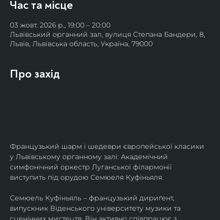
Час та місце
03 жовт. 2026 р., 19:00 – 20:00
Львівський органний зал, вулиця Степана Бандери, 8,
Львів, Львівська область, Україна, 79000
Про захід
Французький шарм і шедеври європейської класики 
у Львівському органному залі: Академічний 
симфонічний оркестр Луганської філармонії 
виступить під орудою Семюеля Куфіньяля.
Семюель Куфіньяль – французький дириґент, 
випускник Віденського університету музики та 
сценічних мистецтв. Він активно співпрацює з 