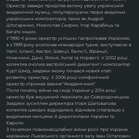
Оркестр завжди приділяв велику увагу українській 
академічній музиці, популяризуючи твори видатних 
українських композиторів, таких як Андрій 
Штогаренко, Мирослав Скорик, Ігор Карабиць та 
багато інших.
У 1990-ті роки оркестр успішно гастролював Україною, 
а з 1999 року розпочав міжнародні турне, виступаючи в 
Італії, Іспанії, Австрії, Швеції, Бельгії, Франції, 
Німеччині, Данії, Японії, Китаї та Норвегії. У 2002 році 
колектив очолив австрійський диригент і композитор 
Курт Шмід, завдяки якому почався новий етап 
розвитку оркестру. У 2006 році симфонічний 
оркестр отримав звання "Академічний".
Після початку війни на сході України у 2014 році 
оркестр був змушений переїхати до Сєвєродонецька. 
Завдяки зусиллям директора Ігоря Шаповалова 
колектив швидко відродився, відновив співпрацю з 
видатними митцями й диригентами України та 
Європи.
З початком повномасштабної війни росії про України 
керівники Львівського органного залу Іван Остапович 