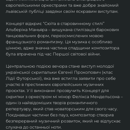
європейськими оркестрами та вже добре знайомий 
львівській публіці завдяки своїм яскравим виступам. 
Концерт відкриє “Сюїта в старовинному стилі” 
Альберіка Маньяра – вишукана стилізація барокових 
танцювальних форм, переосмислених мовою 
французького романтизму. Ця музика є особливо 
цінною, адже значна частина спадщини композитора 
була втрачена під час Першої світової війни. 
Центральною подією вечора стане виступ молодої 
української скрипальки Євгенії Прокопович (клас 
Лідії Футорської), яка вже встигла заявити про себе 
участю в престижних європейських музичних 
проєктах. У її виконанні прозвучить Концерт для 
скрипки з оркестром мі мінор Фелікса Мендельсона – 
один із найвідоміших творів романтичного 
репертуару, який став новаторським для свого часу. 
Поєднавши частини без пауз, композитор створив 
безперервний музичний розвиток, який не відпускає 
слухача до останньої ноти. 