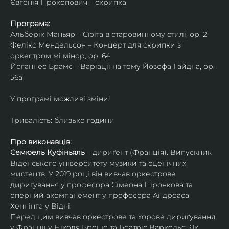
Євгенія Прокопович – скрипка
Програма:
Альберік Маньяр – Сюїта в старовинному стилі, ор. 2
Фелікс Мендельсон – Концерт для скрипки з 
оркестром мі мінор, ор. 64
Йоганнес Брамс – Варіації на тему Йозефа Гайдна, ор. 
56a
У програмі можливі зміни!
Тривалість: близько години
Про виконавців:
Семюель Куфіньяль
 – дириґент (Франція). Випускник 
Віденського університету музики та сценічних 
мистецтв. У 2019 році він вивчав оркестрове 
дириґування у професора Сімеона Піронкова та 
оперний акомпанемент у професора Андреаса 
Хеннінга у Відні.
Перед цим вивчав оркестрове та хорове дириґування 
у Франції у Ніколя Брошо та Беатріс Варкольє. Як 