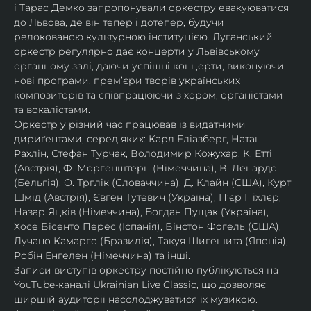
і Тарас Демко запропонували оркестру евакуюватися 
до Львова, де він тепер і дотепер, будучи 
релокованою культурною інституцією. Луганський 
оркестр регулярно дає концерти у Львівському 
органному залі, даючи успішні концерти, виконуючи 
нові програми, прем’єри творів українських 
композиторів та співпрацюючи з хором, органістами 
та вокалістами.
Оркестр у різний час працював із видатними 
дириґентами, серед яких: Карл Еліазберг, Натан 
Рахлін, Стефан Турчак, Володимир Кожухар, К. Етті 
(Австрія), Ф. Моргенштерн (Німеччина), В. Ленардс 
(Бельгія), О. Трглік (Словаччина), Д. Клайн (США), Курт 
Шмід (Австрія), Євген Тутевич (Україна), П’єр Піхлєр, 
Назар Яцків (Німеччина), Богдан Пущак (Україна), 
Хосе Вісенто Перес (Іспанія), Вінстон Фогель (США), 
Лучано Камарго (Бразилія), Такуя Шигешита (Японія), 
Робін Енгелен (Німеччина) та інші.
Записи виступів оркестру постійно публікуються на 
YouTube-каналі Ukrainian Live Classic, що дозволяє 
ширшій аудиторії насолоджуватися їх музикою​.