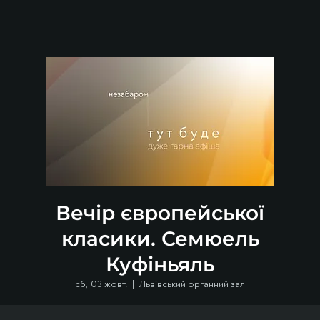
Вечір європейської
класики. Семюель
Куфіньяль
сб, 03 жовт.
  |  
Львівський органний зал