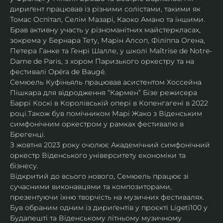
дириґент працював із різними солістами, такими як 
Томас Оспітал, Селім Мазарі, Каоко Амано та іншими. 
Брав активну участь у різноманітних майстеркласах, 
зокрема у Бернара Тету, Марін Алсоп, Філіппа Огена, 
Петера Ганке та Генрі Шалле, у школі Maîtrise de Notre-
Dame de Paris, з хором Паризького оркестру та на 
фестивалі Opéra de Baugé.
Семюель Куфіньяль працював асистентом Хоссейна 
Пішкара для відродження “Кармен” Бізе режисера 
Баррі Коскі в Королівській опері в Копенгагені в 2022 
році.Також був помічником Марі Жако з Віденським 
симфонічним оркестром у рамках фестивалю в 
Брегенці. 
З жовтня 2023 року очолює Академічний симфонічний 
оркестр Віденського університету економіки та 
бізнесу.
Відкритий до всього нового, Семюель працює зі 
сучасними виконавцями та композиторами, 
презентуючи їхню творчість на музичних фестивалях. 
Був обраним одним із дириґентів у проєкті Ligeti100 у 
Будапешті та Віденському літньому музичному 