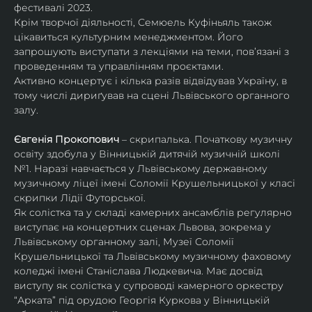
фестивалі 2023.
Крім творчої діяльності, Семюель Куфіньяль також 
цікавиться культурним менеджментом. Його 
запрошують виступати з лекціями на теми, пов’язані з 
проведенням та управлінням проєктами.
Активно концертує і кілька разів відвідував Україну, в 
тому числі дириґував на сцені Львівського органного 
залу. 
Євгенія Прокопович
 – скрипалька. Початкову музичну 
освіту здобула у Вінницькій дитячій музичній школі 
№1. Наразі навчається у Львівському державному 
музичному ліцеї імені Соломії Крушельницької у класі 
скрипки Лідії Футорської.
Як солістка та у складі камерних ансамблів регулярно 
виступає на концертних сценах Львова, зокрема у 
Львівському органному залі, Музеї Соломії 
Крушельницької та Львівському музичному фаховому 
коледжі імені Станіслава Людкевича. Має досвід 
виступу як солістка у супроводі камерного оркестру 
“Арката” під орудою Георгія Куркова у Вінницькій 