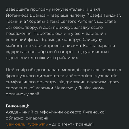
Завершить програму монументальний цикл 
Йоганнеса Брамса – “Варіації на тему Йозефа Гайдна”. 
Таємнича “Хоральна тема святого Антонія”, що стала 
основою твору, й досі приховує загадку свого 
походження. Перетворюючи її у вісім варіацій і 
величний фінал, Брамс демонструє блискучу 
майстерність оркестрового письма. Кожна варіація 
відкриває нові образи й настрої – від урочистих і 
піднесених до ніжних і грайливих. 
Цей вечір об'єднає талант молодої скрипальки, досвід 
французького дириґента та майстерність музикантів 
симфонічного оркестру, відкриваючи слухачам красу 
європейської класики. Чекаємо у Львівському 
органному залі!
Виконавці:
Академічний симфонічний оркестр Луганської 
обласної філармонії
Семюель Куфіньяль
 – дириґент (Франція)