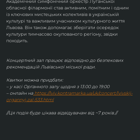
Академічний симфонічний оркестр Луганської 
обласної філармонії став активним, помітним і одним 
із ключових мистецьких колективів в українській 
культурі та важливим учасником культурного життя 
Львова. Він також допомагає зберігати осередок 
культури тимчасово окупованого регіону, звідки 
походить.
Концертний зал працює відповідно до безпекових 
рекомендацій Львівської міської ради.
Квитки можна придбати:
– у касі Органного залу щодня з 13:00 до 19:00
– онлайн на
https://lviv.kontramarka.ua/uk/concert/lvivskij-
organnyj-zal-533.html
//Ця подія буде цікава відвідувачам від ~7 років.//