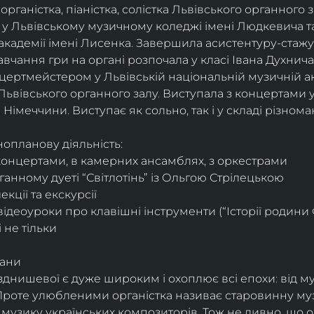
– органістка, піаністка, солістка Львівського органного з
 у Львівському музичному коледжі імені Людкевича та
академії імені Лисенка. Завершила асистентуру-стажу
авчання гри на органі розпочала у класі Івана Духнича 
ертмейстером у Львівській національній музичній акад
ьвівського органного залу. Виступала з концертами у 
а Німеччини. Виступає як сольно, так і у складі різнома
нопланову діяльність:
концертами, в камерних ансамблях, з оркестрами
ганному дуеті “Світлотінь” із Ольгою Стрілецькою
кції та екскурсії
відеоуроки про клавішні інструменти (“Історії родини
 не тільки
гани
днишевої є дуже широким і охоплює всі епохи: від музи
Проте улюбленими органістка називає старовинну музи
ож музику українських композиторів. Тож не дивно, що 