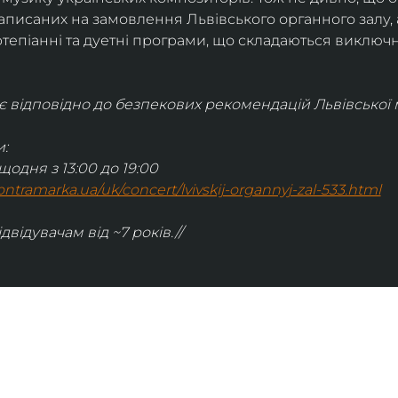
написаних на замовлення Львівського органного залу, а
тепіанні та дуетні програми, що складаються виключно
відповідно до безпекових рекомендацій Львівської м
:
щодня з 13:00 до 19:00
.kontramarka.ua/uk/concert/lvivskij-organnyj-zal-533.html
ідвідувачам від ~7 років.//
ІНФОРМАЦІЯ