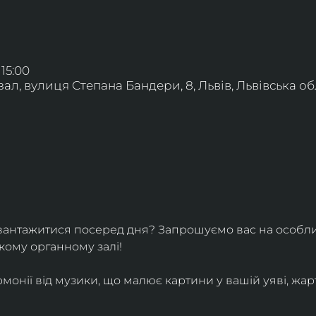
 15:00
л, вулиця Степана Бандери, 8, Львів, Львівська обл
вантажитися посеред дня? Запрошуємо вас на особли
кому органному залі!
монії від музики, що малює картини у вашій уяві, жарт