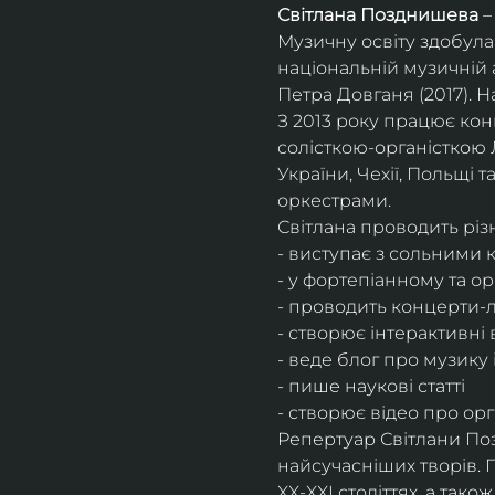
Світлана Позднишева
 
Музичну освіту здобула
національній музичній 
Петра Довганя (2017). Н
З 2013 року працює конц
солісткою-органісткою Л
України, Чехії, Польщі т
оркестрами.​
Світлана проводить різ
- виступає з сольними 
- у фортепіанному та ор
- проводить концерти-ле
- створює інтерактивні 
- веде блог про музику і
- пише наукові статті
- створює відео про ор
Репертуар Світлани Поз
найсучасніших творів. 
XX-XXI століттях, а так