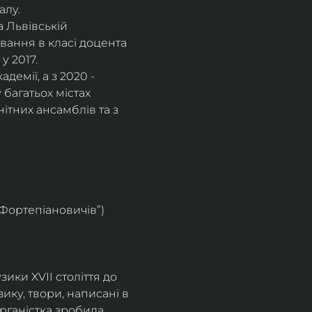
алу.
 Львівській 
вання в класі доцента 
у 2017.
емії, а з 2020 - 
багатьох містах 
нітних ансамблів та з 
 Фортепіановичів”) 
ки XVII століття до 
ку, твори, написані в 
органістка зробила 