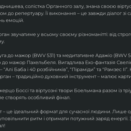
зднишева, солістка Органного залу, знана своєю вірту
м до репертуару. Її виконання – це завжди діалог зі с
нь емоцій.
рган звучатиме у всьому своєму різноманітті: від строг
у.
уга до мажор (BWV 531) та медитативне Адажіо (BWV 5
 до мажор Пахельбеля. Вигадлива Ехо-фантазія Свелі
 “Алі Баба і 40 розбійників”, “Піраміди” та "Рамзес II”.
орган – традиційно духовний інструмент – малює карт
керцо Боссі та віртуозні твори Боельмана разом із тр
юле створять особливий фінал.
 – це ідеальний формат для сучасної людини. Лише о
 уповільнити ритм і отримати потужний заряд енергії.
л!