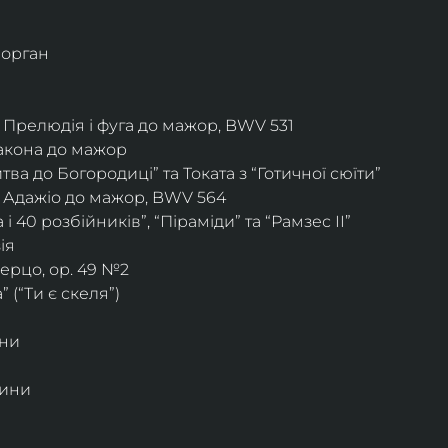
– орган
 Прелюдія і фуга до мажор, BWV 531
акона до мажор
а до Богородиці” та Токата з “Готичної сюїти”
– Адажіо до мажор, BWV 564
 і 40 розбійників”, “Піраміди” та “Рамзес II”
ія
ерцо, ор. 49 №2
” (“Ти є скеля”)
іни
дини