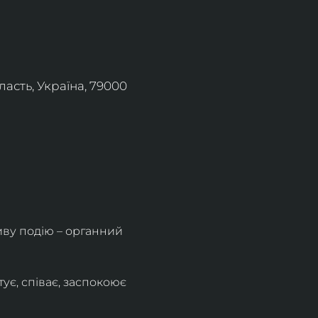
асть, Україна, 79000
ву подію – органний 
ує, співає, заспокоює 