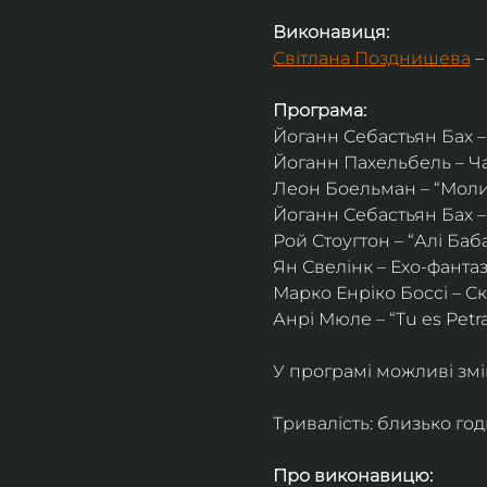
Виконавиця:
Світлана Позднишева
 
Програма:
Йоганн Себастьян Бах –
Йоганн Пахельбель – Ч
Леон Боельман – “Молитв
Йоганн Себастьян Бах 
Рой Стоугтон – “Алі Баба
Ян Свелінк – Ехо-фантаз
Марко Енріко Боссі – Ск
Анрі Мюле – “Tu es Petra
У програмі можливі зм
Тривалість: близько го
Про виконавицю: