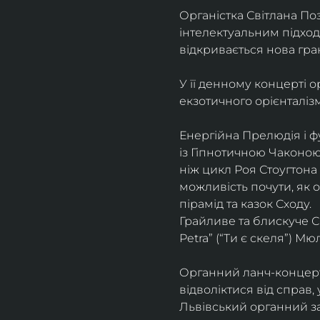
Органістка Світлана По
інтелектуальним підходо
відкривається нова гра
У її денному концерті о
екзотичного орієнталізм
Енергійна Прелюдія і ф
із Гіпнотичною Чаконою
ніж цикл Роя Стоугтона –
можливість почути, як 
пірамід та казок Сходу.
Грайливе та блискуче С
Petra” (“Ти є скеля”) М
Органний ланч-концерт
відволіктися від справ,
Львівський органний за