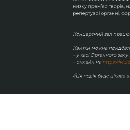
низку прем’єр творів, 
репертуарі органні, фор
Концертний зал працює 
Квитки можна придбати
– у касі Органного залу 
– онлайн на
https://lviv
//Ця подія буде цікава в
UKRAINIAN LIVE