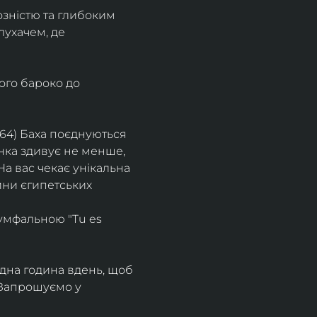
озністю та глибоким 
лухачем, де 
ого бароко до 
64) Баха поєднуються 
нка здивує не менше, 
 На вас чекає унікальна 
ини єгипетських 
іумфальною "Tu es 
дна година вдень, щоб 
 Запрошуємо у 