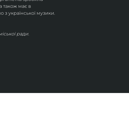
 також має в 
 з української музики. 
іської ради.
КОНТАКТИ