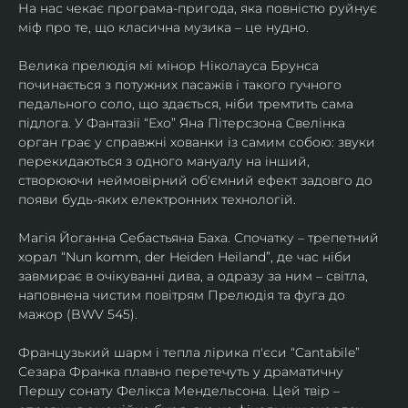
На нас чекає програма-пригода, яка повністю руйнує 
міф про те, що класична музика – це нудно.
Велика прелюдія мі мінор Ніколауса Брунса 
починається з потужних пасажів і такого гучного 
педального соло, що здається, ніби тремтить сама 
підлога. У Фантазії “Ехо” Яна Пітерсзона Свелінка 
орган грає у справжні хованки із самим собою: звуки 
перекидаються з одного мануалу на інший, 
створюючи неймовірний об'ємний ефект задовго до 
появи будь-яких електронних технологій.
Магія Йоганна Себастьяна Баха. Спочатку – трепетний 
хорал “Nun komm, der Heiden Heiland”, де час ніби 
завмирає в очікуванні дива, а одразу за ним – світла, 
наповнена чистим повітрям Прелюдія та фуга до 
мажор (BWV 545).
Французький шарм і тепла лірика п'єси “Cantabile” 
Сезара Франка плавно перетечуть у драматичну 
Першу сонату Фелікса Мендельсона. Цей твір – 