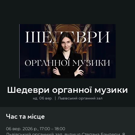
Шедеври органної музики
нд, 06 вер.
  |  
Львівський органний зал
Час та місце
06 вер. 2026 р., 17:00 – 18:00
Львівський органний зал, вулиця Степана Бандери, 8,