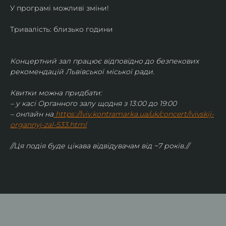
У програмі можливі зміни!
Тривалість: близько години
Концертний зал працює відповідно до безпекових 
рекомендацій Львівської міської ради.
Квитки можна придбати:
– у касі Органного залу щодня з 13:00 до 19:00
– онлайн на
https://lviv.kontramarka.ua/uk/concert/lvivskij-
organnyj-zal-533.html
//Ця подія буде цікава відвідувачам від ~7 років.//