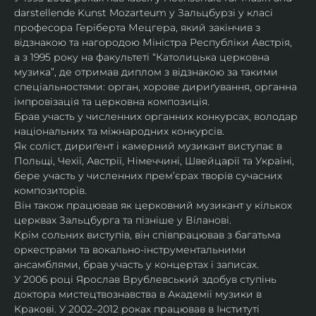
darstellende Kunst Mozarteum у Зальцбурзі у класі 
професора Геріберта Мецгера, який закінчив з 
відзнакою та нагородою Міністра Республіки Австрія, 
а з 1995 року на факультеті “Католицька церковна 
музика”, де отримав диплом з відзнакою за такими 
спеціальностями: орган, хорове дириґування, органна 
імпровізація та церковна композиція.
Брав участь у численних органних конкурсах, володар 
національних та міжнародних конкурсів.
Як соліст, дириґент і камерний музикант виступає в 
Польщі, Чехії, Австрії, Німеччині, Швейцарії та Україні, 
бере участь у численних прем’єрах творів сучасних 
композиторів.
Він також працював як церковний музикант у кількох 
церквах Зальцбурга та пізніше у Віланові.
Крім сольних виступів, він співпрацював з багатьма 
оркестрами та вокально-інструментальними 
ансамблями, брав участь у концертах і записах.
У 2006 році Ярослав Врублевський здобув ступінь 
доктора мистецтвознавства в Академії музики в 
Кракові. У 2002–2012 роках працював в Інституті 