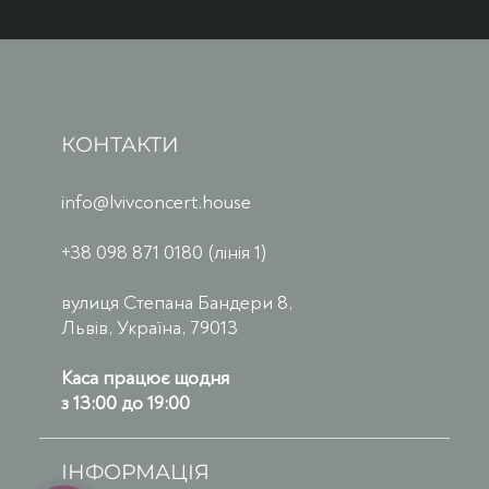
КОНТАКТИ
info@lvivconcert.house
+38 098 871 0180 (лінія 1)
вулиця Степана Бандери 8,
Львів, Україна, 79013
Каса працює щодня
з 13:00 до 19:00
ІНФОРМАЦІЯ