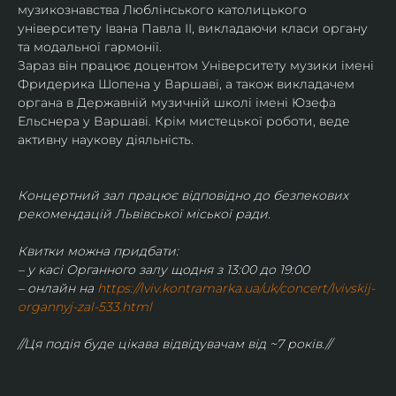
музикознавства Люблінського католицького 
університету Івана Павла ІІ, викладаючи класи органу 
та модальної гармонії.
Зараз він працює доцентом Університету музики імені 
Фридерика Шопена у Варшаві, а також викладачем 
органа в Державній музичній школі імені Юзефа 
Ельснера у Варшаві. Крім мистецької роботи, веде 
активну наукову діяльність.
Концертний зал працює відповідно до безпекових 
рекомендацій Львівської міської ради.
Квитки можна придбати:
– у касі Органного залу щодня з 13:00 до 19:00
– онлайн на 
https://lviv.kontramarka.ua/uk/concert/lvivskij-
organnyj-zal-533.html
//Ця подія буде цікава відвідувачам від ~7 років.//