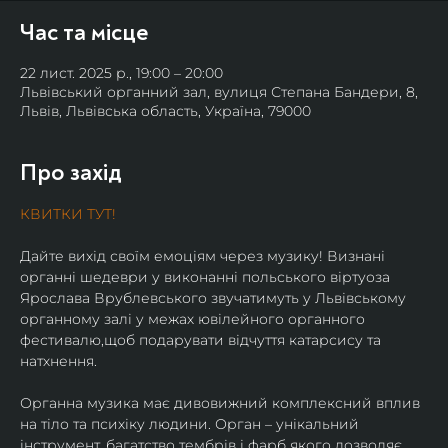
Час та місце
22 лист. 2025 р., 19:00 – 20:00
Львівський органний зал, вулиця Степана Бандери, 8,
Львів, Львівська область, Україна, 79000
Про захід
КВИТКИ ТУТ!
Дайте вихід своїм емоціям через музику! Визнані 
органні шедеври у виконанні польського віртуоза 
Ярослава Врублевського звучатимуть у Львівському 
органному залі у межах ювілейного органного 
фестивалю,щоб подарувати відчуття катарсису та  
натхнення.
Органна музика має дивовижний комплексний вплив 
на тіло та психіку людини. Орган – унікальний 
інструмент, багатство тембрів і фарб якого дозволяє 