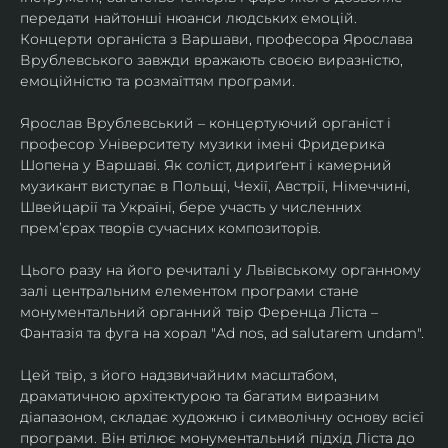
передати найтонші нюанси людських емоцій. 
Концерти органіста з Варшави, професора Ярослава 
Врублевського завжди вражають своєю виразністю, 
емоційністю та розмаїттям програми.
Ярослав Врублевський – концертуючий органіст і 
професор Університету музики імені Фридерика 
Шопена у Варшаві. Як соліст, дириґент і камерний 
музикант виступає в Польщі, Чехії, Австрії, Німеччині, 
Швейцарії та Україні, бере участь у численних 
прем’єрах творів сучасних композиторів.
Цього разу на його речиталі у Львівському органному 
залі центральним елементом програми стане 
монументальний органний твір Ференца Ліста – 
Фантазія та фуга на хорал "Ad nos, ad salutarem undam".
Цей твір, з його надзвичайним масштабом, 
драматичною архітектурою та багатим виразним 
діапазоном, складає художню і символічну основу всієї 
програми. Він втілює монументальний підхід Ліста до 