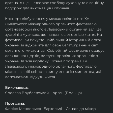
органа. А ще  – створює глибоку духовну та емоційну 
подорож для виконавців і слухачів.
Концерт відбувається у межах ювілейного XV 
Львівського міжнародного органного фестивалю, 
організатором якого є Львівський органний зал. Це 
зустрічі з музикою, що наповнює енергією життя. На 
фестивалі ви почуєте найбільший історичний орган 
України та відкрийте для себе багатогранний світ 
органного мистецтва. Ювілейний фестиваль подарує 
десятки концертів, виступи провідних органістів з 
України та з-за кордону. Кожна програма XV 
Львівського міжнародного органного фестивалю 
містить в собі світло та чисту енергію мистецтва, які 
допомагають відчути життя.
Виконавець:
Ярослав Врублевський – орган (Польща)
Програма:
Фелікс Мендельсон-Бартольді – Соната до мінор, 