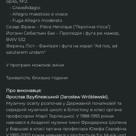
op.65, №2:
   - Grave/Adagio 
   - Allegro maestoso e vivace
   - Fuga Allegro moderato
Сезар Франк – Pièce Heroïque (“Героїчна пʼєса”)
Йоганн Себастьян Бах – Прелюдія і фуга ре мажор, 
BWV 532
Ференц Ліст – Фантазія і фуга на хорал "Ad nos, ad 
salutarem undam"
У програмі можливі зміни
Тривалість: близько години
Про виконавця:
Ярослав Врублевський (Jarosław Wróblewski).
Музичну освіту розпочав у Державній початковій та 
середній музичній школі в Білостоку в класі органа 
професорки Марії Терлецької. У 1988-1993 роках 
навчався в Академії музики імені Фридерика Шопена 
у Варшаві в класі органа професора Юзефа Серафіна.
У 1993-2002 роках навчався у Hochschule für Musik und 