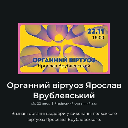
Органний віртуоз Ярослав
Врублевський
сб, 22 лист.
  |  
Львівський органний зал
Визнані органні шедеври у виконанні польського
віртуоза Ярослава Врублевського.