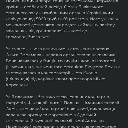
Почути величні твори генія на головному інструменті 
країни – особливий досвід. Орган Львівського 
органного залу – найбільший орган в Україні, який 
налічує понад 5000 труб та 68 регістрів. Його унікальні 
можливості дозволяють передати найтоншу палітру 
звучання – від кришталевої ніжності до 
громоподібного тутті.
За пультом цього величного інструмента постане 
Ольга Єфремова – видатна органістка та викладачка. 
Вона навчалася у Вищій музичній школі в Штутгарті 
(Німеччина) у знаменитого органіста Людгера Ломана 
та стажувалася в консерваторії міста Куопіо 
(Фінляндія) під керівництвом професора Мікко 
Корхонена.
За її плечима – близько тисячі сольних концертів, 
гастролі у Фінляндії, Англії, Польщі, Німеччині та Італії. 
Окрім насиченої концертної діяльності, виконавиця 
веде клас органу та фортепіано в Одеській 
національній музичній академії імені Антоніни 
Нежданової, виховуючи нове покоління талановитих 