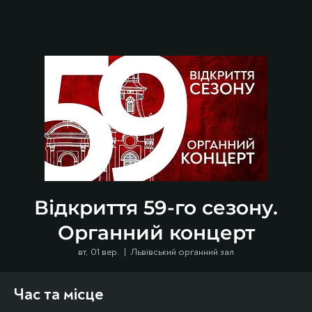
Відкриття 59-го сезону.
Органний концерт
вт, 01 вер.
  |  
Львівський органний зал
Час та місце