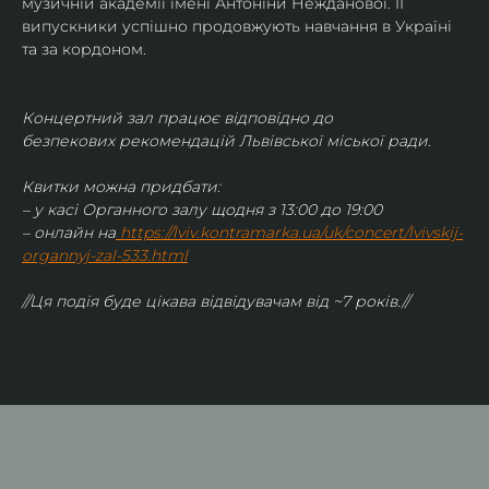
музичній академії імені Антоніни Нежданової. ЇЇ 
випускники успішно продовжують навчання в Україні 
та за кордоном.
Концертний зал працює відповідно до 
безпекових рекомендацій Львівської міської ради.
Квитки можна придбати:
– у касі Органного залу щодня з 13:00 до 19:00
– онлайн на
https://lviv.kontramarka.ua/uk/concert/lvivskij-
organnyj-zal-533.html
//Ця подія буде цікава відвідувачам від ~7 років.//