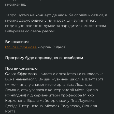
музикантів.
Запрошуємо на концерт, де час ніби сповільнюється, а 
музика дарує рідкісну нині розкіш – зупинитися, 
видихнути очистити думки та зарядитися мистецтвом. 
Відкриваємо сезон разом!
Виконавиця:
Ольга Єфремова
 – орган (Одеса)
Програму буде оприлюднено незабаром
Про виконавицю:
Ольга Єфремова – 
видатна органістка на викладачка.
Вона навчалася у Вищій музичній школі в Штутгарта 
(Німеччина) у знаменитого органіста Людгера 
Ломана, стажувалася в консерваторії міста Куопіо 
(Фінляднія) під керівництвом професора Мікко 
Корхонена. Брала майстеркласи у Яна Лауквіка, 
Девіда Тіттерінгтона, Міхаеля Радулеску, Ліонеля 
Рогга.