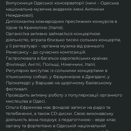
Випускниця Одеської консерваторії (нині – Одеська 
національна музична академія імені Антоніни 
Нежданової).
Дипломантка міжнародних престижних конкурсів в 
Удіне та Кремоліно (Італія).
Органістка активно займається концертною 
діяльністю, зіграла близько тисячі сольних концертів, 
у її репертуарі – органна музика від раннього 
Ренесансу – до сучасних композицій.
Гастролювала в багатьох європейських країнах: 
Фінляндії, Англії, Польщі, Німеччині, Італії.
Регулярно виступає із сольними концертами в 
Ульмському соборі, у Фрауенкірхе в Дрездені, у 
Прокатедрі у Варшаві на щорічному Бахівському 
фестивалі.
Проводить активну роботу з популяризації органного 
мистецтва в Одесі.
Ольга Єфремова має фондові записи на радіо та 
телебаченні, а також CD-диски. Свою виконавську 
діяльність вона поєднує з педагогічною – веде клас 
органу та фортепіано в Одеській національній 