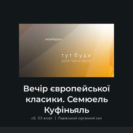
Вечір європейської
класики. Семюель
Куфіньяль
сб, 03 жовт.
  |  
Львівський органний зал