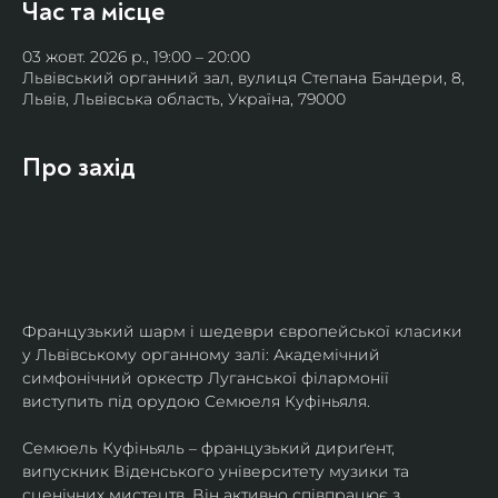
Час та місце
03 жовт. 2026 р., 19:00 – 20:00
Львівський органний зал, вулиця Степана Бандери, 8,
Львів, Львівська область, Україна, 79000
Про захід
Французький шарм і шедеври європейської класики 
у Львівському органному залі: Академічний 
симфонічний оркестр Луганської філармонії 
виступить під орудою Семюеля Куфіньяля.
Семюель Куфіньяль – французький дириґент, 
випускник Віденського університету музики та 
сценічних мистецтв. Він активно співпрацює з 