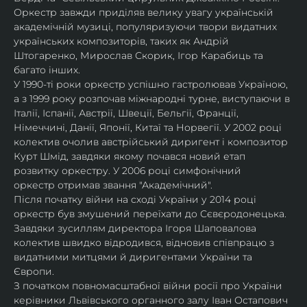
Оркестр завжди приділяв велику увагу українській 
академічній музиці, популяризуючи твори видатних 
українських композиторів, таких як Андрій 
Штогаренко, Мирослав Скорик, Ігор Карабиць та 
багато інших.
У 1990-ті роки оркестр успішно гастролював Україною, 
а з 1999 року розпочав міжнародні турне, виступаючи в 
Італії, Іспанії, Австрії, Швеції, Бельгії, Франції, 
Німеччині, Данії, Японії, Китаї та Норвегії. У 2002 році 
колектив очолив австрійський диригент і композитор 
Курт Шмід, завдяки якому почався новий етап 
розвитку оркестру. У 2006 році симфонічний 
оркестр отримав звання "Академічний".
Після початку війни на сході України у 2014 році 
оркестр був змушений переїхати до Сєвєродонецька. 
Завдяки зусиллям директора Ігоря Шаповалова 
колектив швидко відродився, відновив співпрацю з 
видатними митцями й диригентами України та 
Європи.
З початком повномасштабної війни росії про України 
керівники Львівського органного залу Іван Остапович 