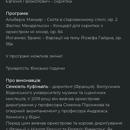
Євгенія Прокопович – скрипка
Програма:
Альберік Маньяр – Сюїта в старовинному стилі, ор. 2
Фелікс Мендельсон – Концерт для скрипки з 
оркестром мі мінор, ор. 64
Йоганнес Брамс – Варіації на тему Йозефа Гайдна, ор. 
56a
У програмі можливі зміни!
Тривалість: близько години
Про виконавців:
Семюель Куфіньяль
 – дириґент (Франція). Випускник 
Віденського університету музики та сценічних 
мистецтв. У 2019 році він вивчав оркестрове 
дириґування у професора Сімеона Піронкова та 
оперний акомпанемент у професора Андреаса 
Хеннінга у Відні.
Перед цим вивчав оркестрове та хорове дириґування 
у Франції у Ніколя Брошо та Беатріс Варкольє. Як 