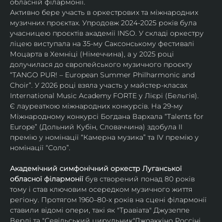
обласній філармонії.
Активно бере участь в оркестрових та міжнародних 
музичних проєктах. Упродовж 2024-2025 років була 
учасницею проєктів академії INSO. У складі оркестру 
ліцею виступала на 35-му Саксонському фестивалі 
Моцарта в Хемніці (Німеччина), а у 2025 році 
долучилася до європейського музичного проєкту 
“TANGO PUR! – European Summer Philharmonic and 
Choir”. У 2026 році взяла участь у майстер-класах 
International Music Academy FORTE у Лієрі (Бельгія).
Є лауреаткою міжнародних конкурсів. На 29-му 
Міжнародному конкурсі Богдана Вархала “Talents for 
Europe” (Дольний Кубін, Словаччина) здобула ІІ 
премію у номінації “Камерна музика” та IV премію у 
номінації “Соло”.
Академічний симфонічний оркестр Луганської 
обласної філармонії
 був створений понад 80 років 
тому і став ключовим осередком музичного життя 
регіону. Протягом 1960–80-х років на сцені філармонії 
ставили відомі опери, такі як "Травіата" Джузеппе 
Верді та "Севільський цирульник"Джоаккіно Россіні. 