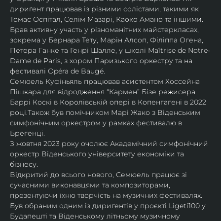
дириґент працював із різними солістами, такими як 
Томас Оспітал, Селім Мазарі, Каоко Амано та іншими. 
Брав активну участь у різноманітних майстеркласах, 
зокрема у Бернара Тету, Марін Алсоп, Філіппа Огена, 
Петера Ганке та Генрі Шалле, у школі Maîtrise de Notre-
Dame de Paris, з хором Паризького оркестру та на 
фестивалі Opéra de Baugé.
Семюель Куфіньяль працював асистентом Хоссейна 
Пішкара для відродження “Кармен” Бізе режисера 
Баррі Коскі в Королівській опері в Копенгагені в 2022 
році.Також був помічником Марі Жако з Віденським 
симфонічним оркестром у рамках фестивалю в 
Брегенці. 
З жовтня 2023 року очолює Академічний симфонічний 
оркестр Віденського університету економіки та 
бізнесу.
Відкритий до всього нового, Семюель працює зі 
сучасними виконавцями та композиторами, 
презентуючи їхню творчість на музичних фестивалях. 
Був обраним одним із дириґентів у проєкті Ligeti100 у 
Будапешті та Віденському літньому музичному 