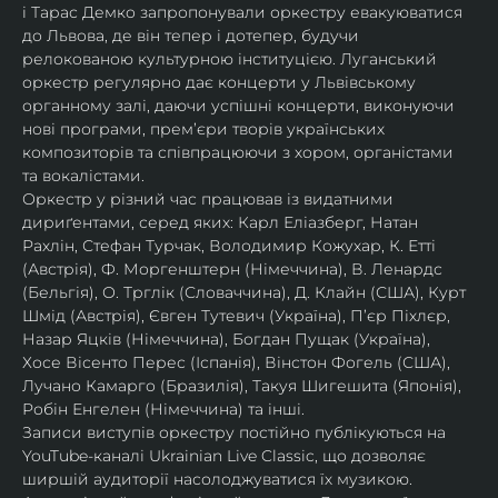
і Тарас Демко запропонували оркестру евакуюватися 
до Львова, де він тепер і дотепер, будучи 
релокованою культурною інституцією. Луганський 
оркестр регулярно дає концерти у Львівському 
органному залі, даючи успішні концерти, виконуючи 
нові програми, прем’єри творів українських 
композиторів та співпрацюючи з хором, органістами 
та вокалістами.
Оркестр у різний час працював із видатними 
дириґентами, серед яких: Карл Еліазберг, Натан 
Рахлін, Стефан Турчак, Володимир Кожухар, К. Етті 
(Австрія), Ф. Моргенштерн (Німеччина), В. Ленардс 
(Бельгія), О. Трглік (Словаччина), Д. Клайн (США), Курт 
Шмід (Австрія), Євген Тутевич (Україна), П’єр Піхлєр, 
Назар Яцків (Німеччина), Богдан Пущак (Україна), 
Хосе Вісенто Перес (Іспанія), Вінстон Фогель (США), 
Лучано Камарго (Бразилія), Такуя Шигешита (Японія), 
Робін Енгелен (Німеччина) та інші.
Записи виступів оркестру постійно публікуються на 
YouTube-каналі Ukrainian Live Classic, що дозволяє 
ширшій аудиторії насолоджуватися їх музикою​.