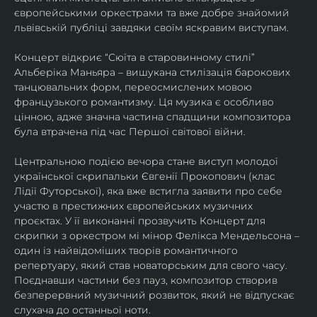
європейськими оркестрами та вже добре знайомий 
львівській публіці завдяки своїм яскравим виступам. 
Концерт відкриє “Сюїта в старовинному стилі” 
Альберіка Маньяра – вишукана стилізація барокових 
танцювальних форм, переосмислених мовою 
французького романтизму. Ця музика є особливо 
цінною, адже значна частина спадщини композитора 
була втрачена під час Першої світової війни. 
Центральною подією вечора стане виступ молодої 
української скрипальки Євгенії Прокопович (клас 
Лідії Футорської), яка вже встигла заявити про себе 
участю в престижних європейських музичних 
проєктах. У її виконанні прозвучить Концерт для 
скрипки з оркестром мі мінор Фелікса Мендельсона – 
один із найвідоміших творів романтичного 
репертуару, який став новаторським для свого часу. 
Поєднавши частини без пауз, композитор створив 
безперервний музичний розвиток, який не відпускає 
слухача до останньої ноти. 