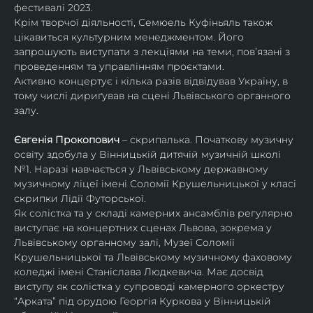
фестивалі 2023.
Крім творчої діяльності, Семюель Куфіньяль також 
цікавиться культурним менеджментом. Його 
запрошують виступати з лекціями на теми, пов’язані з 
проведенням та управлінням проєктами.
Активно концертує і кілька разів відвідував Україну, в 
тому числі дириґував на сцені Львівського органного 
залу. 
Євгенія Прокопович
 – скрипалька. Початкову музичну 
освіту здобула у Вінницькій дитячій музичній школі 
№1. Наразі навчається у Львівському державному 
музичному ліцеї імені Соломії Крушельницької у класі 
скрипки Лідії Футорської.
Як солістка та у складі камерних ансамблів регулярно 
виступає на концертних сценах Львова, зокрема у 
Львівському органному залі, Музеї Соломії 
Крушельницької та Львівському музичному фаховому 
коледжі імені Станіслава Людкевича. Має досвід 
виступу як солістка у супроводі камерного оркестру 
“Арката” під орудою Георгія Куркова у Вінницькій 