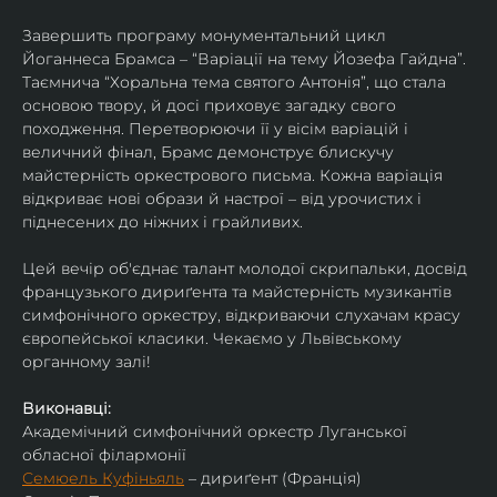
Завершить програму монументальний цикл 
Йоганнеса Брамса – “Варіації на тему Йозефа Гайдна”. 
Таємнича “Хоральна тема святого Антонія”, що стала 
основою твору, й досі приховує загадку свого 
походження. Перетворюючи її у вісім варіацій і 
величний фінал, Брамс демонструє блискучу 
майстерність оркестрового письма. Кожна варіація 
відкриває нові образи й настрої – від урочистих і 
піднесених до ніжних і грайливих. 
Цей вечір об'єднає талант молодої скрипальки, досвід 
французького дириґента та майстерність музикантів 
симфонічного оркестру, відкриваючи слухачам красу 
європейської класики. Чекаємо у Львівському 
органному залі!
Виконавці:
Академічний симфонічний оркестр Луганської 
обласної філармонії
Семюель Куфіньяль
 – дириґент (Франція)