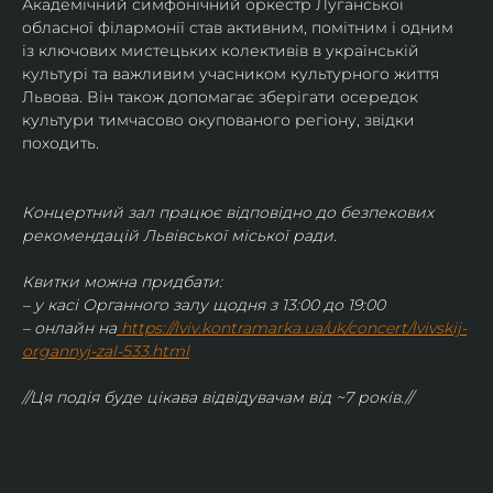
Академічний симфонічний оркестр Луганської 
обласної філармонії став активним, помітним і одним 
із ключових мистецьких колективів в українській 
культурі та важливим учасником культурного життя 
Львова. Він також допомагає зберігати осередок 
культури тимчасово окупованого регіону, звідки 
походить.
Концертний зал працює відповідно до безпекових 
рекомендацій Львівської міської ради.
Квитки можна придбати:
– у касі Органного залу щодня з 13:00 до 19:00
– онлайн на
https://lviv.kontramarka.ua/uk/concert/lvivskij-
organnyj-zal-533.html
//Ця подія буде цікава відвідувачам від ~7 років.//