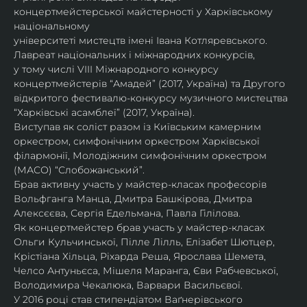
концертмейстерської майстерності у Харківському 
національному
університеті мистецтв імені Івана Котляревського. 
Лавреат національних і міжнародних конкурсів,
у тому числі VIII Міжнародного конкурсу 
концертмейстерів “Амадей” (2017, Україна) та Другого
відкритого фестивалю-конкурсу музичного мистецтва 
“Харківські асамблеї” (2017, Україна).
Виступав як соліст разом із Київським камерним 
оркестром, симфонічним оркестром Харківської
філармонії, Молодіжним симфонічним оркестром 
(МАСО) “Слобожанський”.
Брав активну участь у майстер-класах професорів 
Вольфганга Манца, Дмитра Башкірова, Дмитра
Алексєєва, Сергія Едельмана, Павла Гілілова.
Як концертмейстер брав участь у майстер-класах 
Ольги Кульчинської, Пілле Лілль, Елізабет Шютцер, 
Крістіана Хільца, Ріхарда Реша, Ярослава Шемета, 
Челсо Антуньєса, Мішеля Маранга, Єви Рабчевської, 
Володимира Чекалюка, Варвари Васильєвої.
У 2016 році став стипендіатом Ваґнерівського 