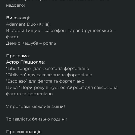
надовго!
Виконавці: 
Adamant Duo (Київ): 
Вікторія Тищик – саксофон, Тарас Ярушевський – 
фагот
Денис Кашуба – рояль
Програма:
Астор П'яццолла:
“Libertango” для фагота та фортепіано
“Oblivion” для саксофона та фортепіано
“Escolaso” для фагота та фортепіано
Цикл “Пори року в Буенос-Айресі” для саксофона, 
фагота та фортепіано
У програмі можливі зміни!
Тривалість: близько години
Про виконавців: