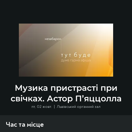
Музика пристрасті при
свічках. Астор П’яццолла
пт, 02 жовт.
  |  
Львівський органний зал
Час та місце