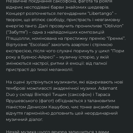
Незвичне поєднання саксофона, фагота та рояля 
відкриє несподівані барви знайомих шедеврів. 
Концерт розпочнеться легендарним “Libertango” – 
твором, що втілює свободу, пристрасть і невгамовну 
енергію танго. Далі прозвучить проникливе “Oblivion” 
(“Забуття”) – одна з найвідоміших композицій 
П'яццолли, номінована на престижну премію “Греммі”. 
Віртуозне “Escolaso” захопить азартом і стрімкою 
експресією, після чого слухачі поринуть у цикл “Пори 
року в Буенос-Айресі” – музичну історію, у якій 
змінюються настрої, ритми й емоції: від палкої 
пристрасті до тихої меланхолії. 
На сцені зустрінуться музиканти, які відкривають нові 
темброві можливості академічної музики. Adamant 
Duo у складі Вікторії Тищик (саксофон) і Тараса 
Ярушевського (фагот) об’єднається з талановитим 
піаністом Денисом Кашубою, чиє тонке ансамблеве 
відчуття гармонійно доповнить цей неординарний 
музичний діалог.
Нехай музика цього вечора залишиться з вами 