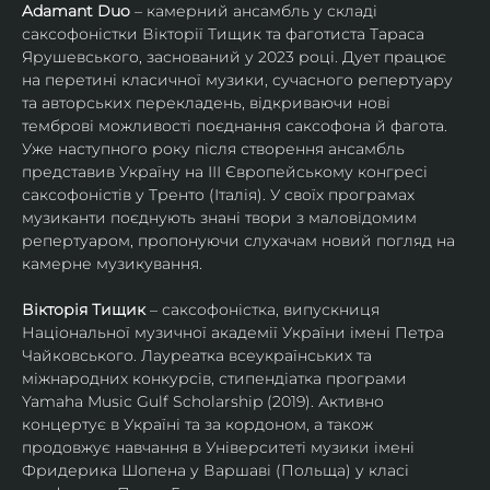
Adamant Duo
 – камерний ансамбль у складі 
саксофоністки Вікторії Тищик та фаготиста Тараса 
Ярушевського, заснований у 2023 році. Дует працює 
на перетині класичної музики, сучасного репертуару 
та авторських перекладень, відкриваючи нові 
темброві можливості поєднання саксофона й фагота. 
Уже наступного року після створення ансамбль 
представив Україну на ІІІ Європейському конгресі 
саксофоністів у Тренто (Італія). У своїх програмах 
музиканти поєднують знані твори з маловідомим 
репертуаром, пропонуючи слухачам новий погляд на 
камерне музикування.
Вікторія Тищик
 – саксофоністка, випускниця 
Національної музичної академії України імені Петра 
Чайковського. Лауреатка всеукраїнських та 
міжнародних конкурсів, стипендіатка програми 
Yamaha Music Gulf Scholarship (2019). Активно 
концертує в Україні та за кордоном, а також 
продовжує навчання в Університеті музики імені 
Фридерика Шопена у Варшаві (Польща) у класі 