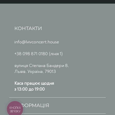
КОНТАКТИ
info@lvivconcert.house
+38 098 871 0180 (лінія 1)
вулиця Степана Бандери 8,
Львів, Україна, 79013
Каса працює щодня
з 13:00 до 19:00
ІНФОРМАЦІЯ
КНОПКА
ЗВ'ЯЗКУ