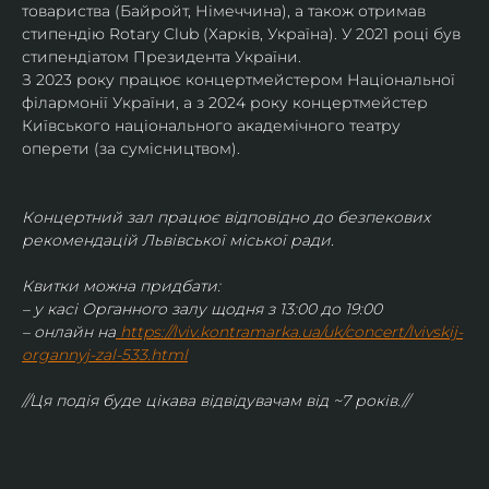
товариства (Байройт, Німеччина), а також отримав
стипендію Rotary Club (Харків, Україна). У 2021 році був 
стипендіатом Президента України. 
З 2023 року працює концертмейстером Національної 
філармонії України, а з 2024 року концертмейстер 
Київського національного академічного театру 
оперети (за сумісництвом).
Концертний зал працює відповідно до безпекових 
рекомендацій Львівської міської ради.
Квитки можна придбати:
– у касі Органного залу щодня з 13:00 до 19:00
– онлайн на
https://lviv.kontramarka.ua/uk/concert/lvivskij-
organnyj-zal-533.html
//Ця подія буде цікава відвідувачам від ~7 років.//