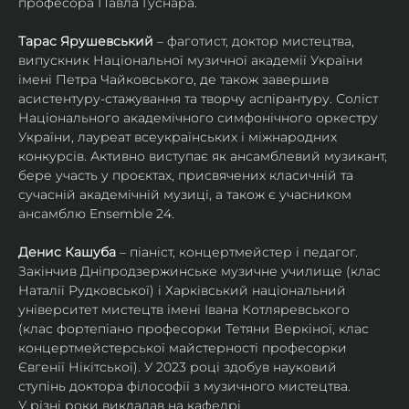
професора Павла Гуснара.
Тарас Ярушевський
 – фаготист, доктор мистецтва, 
випускник Національної музичної академії України 
імені Петра Чайковського, де також завершив 
асистентуру-стажування та творчу аспірантуру. Соліст 
Національного академічного симфонічного оркестру 
України, лауреат всеукраїнських і міжнародних 
конкурсів. Активно виступає як ансамблевий музикант, 
бере участь у проєктах, присвячених класичній та 
сучасній академічній музиці, а також є учасником 
ансамблю Ensemble 24.
Денис Кашуба
 – піаніст, концертмейстер і педагог. 
Закінчив Дніпродзержинське музичне училище (клас 
Наталії Рудковської) і Харківський національний 
університет мистецтв імені Івана Котляревського 
(клас фортепіано професорки Тетяни Веркіної, клас 
концертмейстерської майстерності професорки 
Євгенії Нікітської). У 2023 році здобув науковий 
ступінь доктора філософії з музичного мистецтва.
У різні роки викладав на кафедрі 