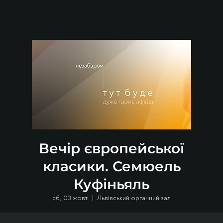
Вечір європейської
класики. Семюель
Куфіньяль
сб, 03 жовт.
  |  
Львівський органний зал