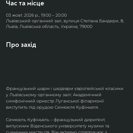
Час та місце
03 жовт. 2026 р., 19:00 – 20:00
Львівський органний зал, вулиця Степана Бандери, 8,
Львів, Львівська область, Україна, 79000
Про захід
Французький шарм і шедеври європейської класики 
у Львівському органному залі: Академічний 
симфонічний оркестр Луганської філармонії 
виступить під орудою Семюеля Куфіньяля.
Семюель Куфіньяль – французький дириґент, 
випускник Віденського університету музики та 
сценічних мистецтв. Він активно співпрацює з 