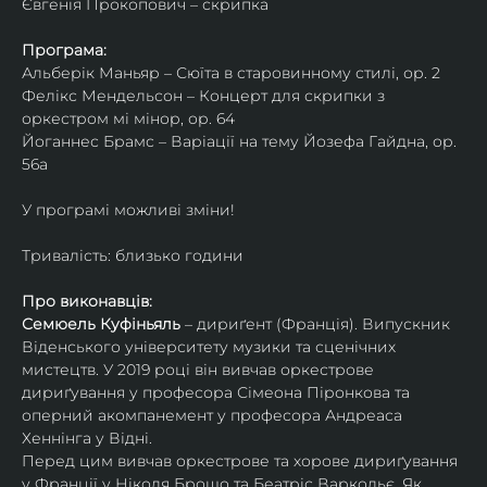
Євгенія Прокопович – скрипка
Програма:
Альберік Маньяр – Сюїта в старовинному стилі, ор. 2
Фелікс Мендельсон – Концерт для скрипки з 
оркестром мі мінор, ор. 64
Йоганнес Брамс – Варіації на тему Йозефа Гайдна, ор. 
56a
У програмі можливі зміни!
Тривалість: близько години
Про виконавців:
Семюель Куфіньяль
 – дириґент (Франція). Випускник 
Віденського університету музики та сценічних 
мистецтв. У 2019 році він вивчав оркестрове 
дириґування у професора Сімеона Піронкова та 
оперний акомпанемент у професора Андреаса 
Хеннінга у Відні.
Перед цим вивчав оркестрове та хорове дириґування 
у Франції у Ніколя Брошо та Беатріс Варкольє. Як 