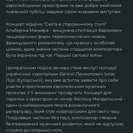
європейськими оркестрами та вже добре знайомий 
львівській публіці завдяки своїм яскравим виступам. 
Концерт відкриє “Сюїта в старовинному стилі” 
Альберіка Маньяра – вишукана стилізація барокових 
танцювальних форм, переосмислених мовою 
французького романтизму. Ця музика є особливо 
цінною, адже значна частина спадщини композитора 
була втрачена під час Першої світової війни. 
Центральною подією вечора стане виступ молодої 
української скрипальки Євгенії Прокопович (клас 
Лідії Футорської), яка вже встигла заявити про себе 
участю в престижних європейських музичних 
проєктах. У її виконанні прозвучить Концерт для 
скрипки з оркестром мі мінор Фелікса Мендельсона – 
один із найвідоміших творів романтичного 
репертуару, який став новаторським для свого часу. 
Поєднавши частини без пауз, композитор створив 
безперервний музичний розвиток, який не відпускає 
слухача до останньої ноти. 