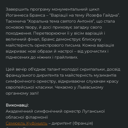
Завершить програму монументальний цикл 
Йоганнеса Брамса – “Варіації на тему Йозефа Гайдна”. 
Таємнича “Хоральна тема святого Антонія”, що стала 
основою твору, й досі приховує загадку свого 
походження. Перетворюючи її у вісім варіацій і 
величний фінал, Брамс демонструє блискучу 
майстерність оркестрового письма. Кожна варіація 
відкриває нові образи й настрої – від урочистих і 
піднесених до ніжних і грайливих. 
Цей вечір об'єднає талант молодої скрипальки, досвід 
французького дириґента та майстерність музикантів 
симфонічного оркестру, відкриваючи слухачам красу 
європейської класики. Чекаємо у Львівському 
органному залі!
Виконавці:
Академічний симфонічний оркестр Луганської 
обласної філармонії
Семюель Куфіньяль
 – дириґент (Франція)