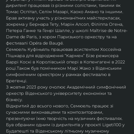
дириґент працював із різними солістами, такими як 
Томас Оспітал, Селім Мазарі, Каоко Амано та іншими. 
Брав активну участь у різноманітних майстеркласах, 
зокрема у Бернара Тету, Марін Алсоп, Філіппа Огена, 
Петера Ганке та Генрі Шалле, у школі Maîtrise de Notre-
Dame de Paris, з хором Паризького оркестру та на 
фестивалі Opéra de Baugé.
Семюель Куфіньяль працював асистентом Хоссейна 
Пішкара для відродження “Кармен” Бізе режисера 
Баррі Коскі в Королівській опері в Копенгагені в 2022 
році.Також був помічником Марі Жако з Віденським 
симфонічним оркестром у рамках фестивалю в 
Брегенці. 
З жовтня 2023 року очолює Академічний симфонічний 
оркестр Віденського університету економіки та 
бізнесу.
Відкритий до всього нового, Семюель працює зі 
сучасними виконавцями та композиторами, 
презентуючи їхню творчість на музичних фестивалях. 
Був обраним одним із дириґентів у проєкті Ligeti100 у 
Будапешті та Віденському літньому музичному 