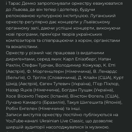
і Тарас Демко запропонували оркестру евакуюватися 
до Львова, де він тепер і дотепер, будучи 
релокованою культурною інституцією. Луганський 
оркестр регулярно дає концерти у Львівському 
органному залі, даючи успішні концерти, виконуючи 
нові програми, прем’єри творів українських 
композиторів та співпрацюючи з хором, органістами 
та вокалістами.
Оркестр у різний час працював із видатними 
дириґентами, серед яких: Карл Еліазберг, Натан 
Рахлін, Стефан Турчак, Володимир Кожухар, К. Етті 
(Австрія), Ф. Моргенштерн (Німеччина), В. Ленардс 
(Бельгія), О. Трглік (Словаччина), Д. Клайн (США), Курт 
Шмід (Австрія), Євген Тутевич (Україна), П’єр Піхлєр, 
Назар Яцків (Німеччина), Богдан Пущак (Україна), 
Хосе Вісенто Перес (Іспанія), Вінстон Фогель (США), 
Лучано Камарго (Бразилія), Такуя Шигешита (Японія), 
Робін Енгелен (Німеччина) та інші.
Записи виступів оркестру постійно публікуються на 
YouTube-каналі Ukrainian Live Classic, що дозволяє 
ширшій аудиторії насолоджуватися їх музикою​.