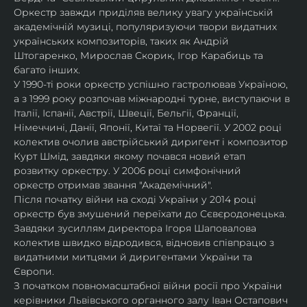
Оркестр завжди приділяв велику увагу українській 
академічній музиці, популяризуючи твори видатних 
українських композиторів, таких як Андрій 
Штогаренко, Мирослав Скорик, Ігор Карабиць та 
багато інших.
У 1990-ті роки оркестр успішно гастролював Україною, 
а з 1999 року розпочав міжнародні турне, виступаючи в 
Італії, Іспанії, Австрії, Швеції, Бельгії, Франції, 
Німеччині, Данії, Японії, Китаї та Норвегії. У 2002 році 
колектив очолив австрійський диригент і композитор 
Курт Шмід, завдяки якому почався новий етап 
розвитку оркестру. У 2006 році симфонічний 
оркестр отримав звання "Академічний".
Після початку війни на сході України у 2014 році 
оркестр був змушений переїхати до Сєвєродонецька. 
Завдяки зусиллям директора Ігоря Шаповалова 
колектив швидко відродився, відновив співпрацю з 
видатними митцями й диригентами України та 
Європи.
З початком повномасштабної війни росії про України 
керівники Львівського органного залу Іван Остапович 