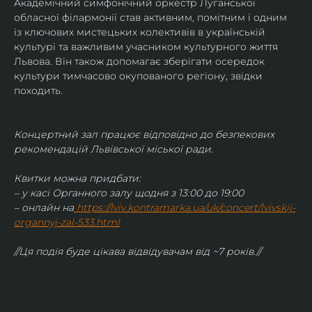
Академічний симфонічний оркестр Луганської 
обласної філармонії став активним, помітним і одним 
із ключових мистецьких колективів в українській 
культурі та важливим учасником культурного життя 
Львова. Він також допомагає зберігати осередок 
культури тимчасово окупованого регіону, звідки 
походить.
Концертний зал працює відповідно до безпекових 
рекомендацій Львівської міської ради.
Квитки можна придбати:
– у касі Органного залу щодня з 13:00 до 19:00
– онлайн на
https://lviv.kontramarka.ua/uk/concert/lvivskij-
organnyj-zal-533.html
//Ця подія буде цікава відвідувачам від ~7 років.//