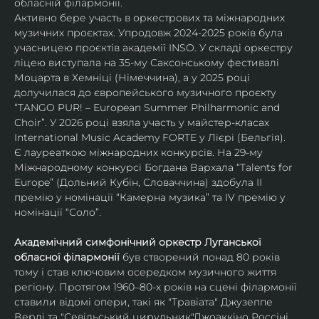
обласній філармонії.
Активно бере участь в оркестрових та міжнародних 
музичних проєктах. Упродовж 2024-2025 років була 
учасницею проєктів академії INSO. У складі оркестру 
ліцею виступала на 35-му Саксонському фестивалі 
Моцарта в Хемніці (Німеччина), а у 2025 році 
долучилася до європейського музичного проєкту 
“TANGO PUR! – European Summer Philharmonic and 
Choir”. У 2026 році взяла участь у майстер-класах 
International Music Academy FORTE у Лієрі (Бельгія).
Є лауреаткою міжнародних конкурсів. На 29-му 
Міжнародному конкурсі Богдана Вархала “Talents for 
Europe” (Дольний Кубін, Словаччина) здобула ІІ 
премію у номінації “Камерна музика” та IV премію у 
номінації “Соло”.
Академічний симфонічний оркестр Луганської 
обласної філармонії
 був створений понад 80 років 
тому і став ключовим осередком музичного життя 
регіону. Протягом 1960–80-х років на сцені філармонії 
ставили відомі опери, такі як "Травіата" Джузеппе 
Верді та "Севільський цирульник"Джоаккіно Россіні. 