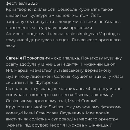
фестивалі 2023.
Крім творчої діяльності, Семюель Куфіньяль також 
цікавиться культурним менеджментом. Його 
запрошують виступати з лекціями на теми, пов’язані з 
проведенням та управлінням проєктами.
Активно концертує і кілька разів відвідував Україну, в 
тому числі дириґував на сцені Львівського органного 
залу. 
Євгенія Прокопович
 – скрипалька. Початкову музичну 
освіту здобула у Вінницькій дитячій музичній школі 
№1. Наразі навчається у Львівському державному 
музичному ліцеї імені Соломії Крушельницької у класі 
скрипки Лідії Футорської.
Як солістка та у складі камерних ансамблів регулярно 
виступає на концертних сценах Львова, зокрема у 
Львівському органному залі, Музеї Соломії 
Крушельницької та Львівському музичному фаховому 
коледжі імені Станіслава Людкевича. Має досвід 
виступу як солістка у супроводі камерного оркестру 
“Арката” під орудою Георгія Куркова у Вінницькій 