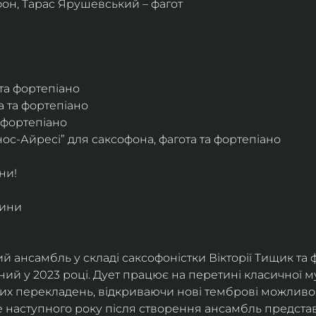
фон, Тарас Ярушевський – фагот
 та фортепіано
а та фортепіано
а фортепіано
ос-Айресі” для саксофона, фагота та фортепіано
ни!
дини
й ансамбль у складі саксофоністки Вікторії Тищик та 
ий у 2023 році. Дует працює на перетині класичної му
ких перекладень, відкриваючи нові темброві можливо
е наступного року після створення ансамбль представи