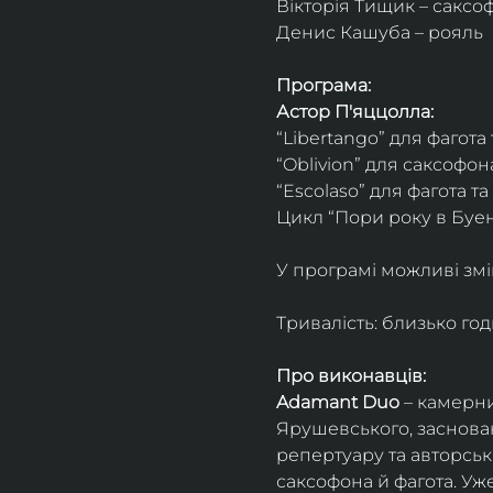
Вікторія Тищик – саксо
Денис Кашуба – рояль
Програма:
Астор П'яццолла:
“Libertango” для фагота
“Oblivion” для саксофон
“Escolaso” для фагота т
Цикл “Пори року в Буен
У програмі можливі змі
Тривалість: близько го
Про виконавців:
Adamant Duo
 – камерни
Ярушевського, заснован
репертуару та авторсь
саксофона й фагота. Уж