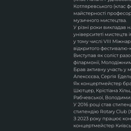
Котляревського (клас ф
майстерності професорки
музичного мистецтва.
У різні роки викладав 
університеті мистецтв 
у тому числі VIII Міжна
відкритого фестивалю-ко
Виступав як соліст раз
філармонії, Молодіжни
Брав активну участь у
Алексєєва, Сергія Едель
Як концертмейстер брав
Шютцер, Крістіана Хіль
Рабчевської, Володими
У 2016 році став стипен
стипендію Rotary Club (
З 2023 року працює кон
концертмейстер Київськ