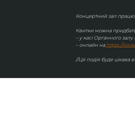
Концертний зал працює 
Квитки можна придбати
– у касі Органного залу 
– онлайн на
https://lviv
//Ця подія буде цікава в
UKRAINIAN LIVE
Наша команда з 2019 року реалізує загальнонаці
стратегію промоції української музики Ukrainian L
це: