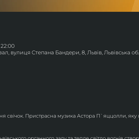
 22:00
л, вулиця Степана Бандери, 8, Львів, Львівська обл
ння свічок. Пристрасна музика Астора П`яццолли, яку
івського органного залу та тепле світло вогнів створя