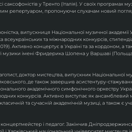
саксофоністів у Тренто (Італія). У своїх програмах м
омим репертуаром, пропонуючи слухачам новий погля
фоністка, випускниця Національної музичної академії У
а всеукраїнських та міжнародних конкурсів, стипенд
(2019). Активно концертує в Україні та за кордоном, а 
і музики імені Фридерика Шопена у Варшаві (Польща)
фаготист, доктор мистецтва, випускник Національної му
йковського, де також завершив асистентуру-стажуванн
ціонального академічного симфонічного оркестру Украї
родних конкурсів. Активно виступає як ансамблевий му
класичній та сучасній академічній музиці, а також є 
ст, концертмейстер і педагог. Закінчив Дніпродзержин
ої) і Харківський національний університет мистецтв ім