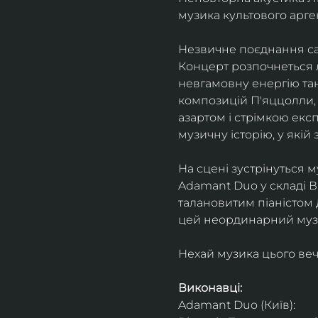
музика культового арг
Незвичне поєднання сак
Концерт розпочнеться л
невгамовну енергію танг
композицій П'яццолли, 
азартом і стрімкою експ
музичну історію, у якій 
На сцені зустрінуться м
Adamant Duo у складі Ві
талановитим піаністом
цей неординарний музи
Нехай музика цього веч
Виконавці: 
Adamant Duo (Київ): 