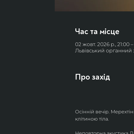
Час та місце
02 жовт. 2026 р., 21:00 –
Львівський органний за
Про захід
Осінній вечір. Мерехті
клітиною тіла. 
Неповторна акустика Льв