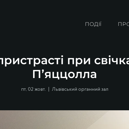
ПОДІЇ
ПР
ристрасті при свічк
П’яццолла
пт, 02 жовт.
  |  
Львівський органний зал