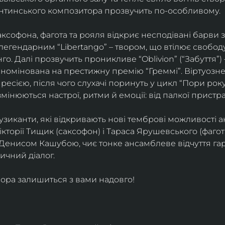
ентинського композитора прозвучить по-особливому. 
софона, фагота та рояля відкриє несподівані барви 
егендарним “Libertango” – твором, що втілює свободу,
о. Далі прозвучить проникливе “Oblivion” (“Забуття”) 
номінована на престижну премію “Греммі”. Віртуозне 
ресією, після чого слухачі поринуть у цикл “Пори року
змінюються настрої, ритми й емоції: від палкої пристрас
узиканти, які відкривають нові темброві можливості а
кторії Тищик (саксофон) і Тараса Ярушевського (фагот)
 Денисом Кашубою, чиє тонке ансамблеве відчуття га
чний діалог.
ора залишиться з вами надовго!