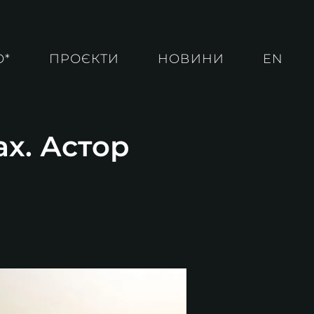
О*
ПРОЄКТИ
НОВИНИ
EN
ах. Астор