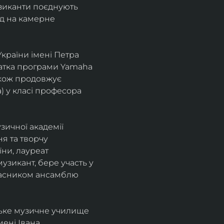
узиканти поєднують 
д на камерне 
країни імені Петра 
іатка програми Yamaha 
також продовжує 
 у класі професора 
зичної академії 
я та творчу 
ни, лауреат 
зикант, бере участь у 
учасником ансамблю 
ське музичне училище 
ені Івана 