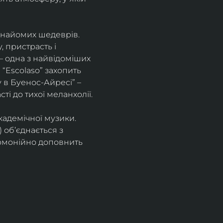
знайомих шедеврів. 
 пристрасть і 
– одна з найвідоміших 
“Escolaso” захопить 
 в Буенос-Айресі” – 
ті до тихої меланхолії. 
кадемічної музики. 
 об’єднається з 
рмонійно доповнить 