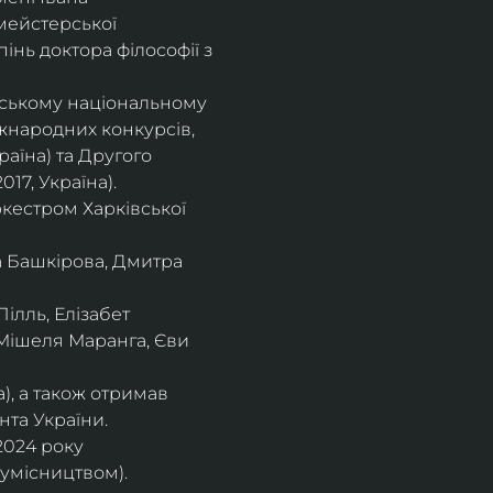
мейстерської 
інь доктора філософії з 
івському національному
іжнародних конкурсів,
раїна) та Другого
17, Україна).
кестром Харківської
а Башкірова, Дмитра
ілль, Елізабет 
 Мішеля Маранга, Єви 
), а також отримав
нта України. 
2024 року 
сумісництвом).