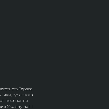
фаготиста Тараса 
зики, сучасного 
сті поєднання 
в Україну на ІІІ 