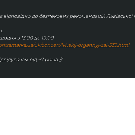
відповідно до безпекових рекомендацій Львівської м
:
щодня з 13:00 до 19:00
.kontramarka.ua/uk/concert/lvivskij-organnyj-zal-533.html
ідвідувачам від ~7 років.//
ІНФОРМАЦІЯ
ональну
команда
ive. Сьогодні
правила відвідування
як влаштовано орган