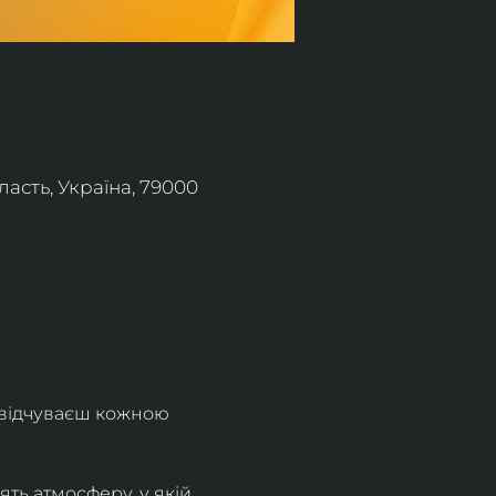
асть, Україна, 79000
 відчуваєш кожною 
ть атмосферу, у якій 