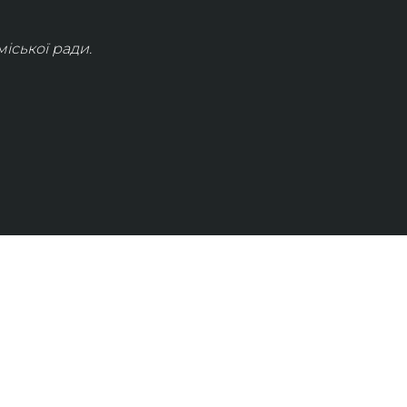
іської ради.
КОНТАКТИ
info@lvivconcert.house
+38 098 871 0180 (лінія 1)