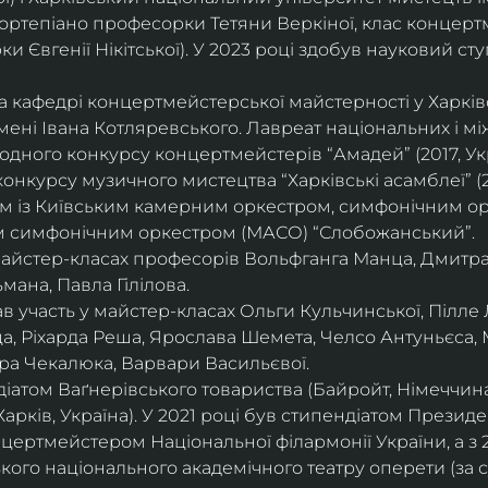
ортепіано професорки Тетяни Веркіної, клас концерт
 Євгенії Нікітської). У 2023 році здобув науковий ступ
на кафедрі концертмейстерської майстерності у Харк
імені Івана Котляревського. Лавреат національних і м
родного конкурсу концертмейстерів “Амадей” (2017, Ук
нкурсу музичного мистецтва “Харківські асамблеї” (20
ом із Київським камерним оркестром, симфонічним ор
м симфонічним оркестром (МАСО) “Слобожанський”.
 майстер-класах професорів Вольфганга Манца, Дмитр
мана, Павла Гілілова.
 участь у майстер-класах Ольги Кульчинської, Пілле Л
ца, Ріхарда Реша, Ярослава Шемета, Челсо Антуньєса,
ра Чекалюка, Варвари Васильєвої.
діатом Ваґнерівського товариства (Байройт, Німеччина
Харків, Україна). У 2021 році був стипендіатом Президе
цертмейстером Національної філармонії України, а з 
ого національного академічного театру оперети (за 