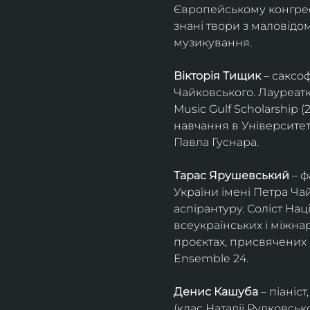
Європейському конгресі 
знані твори з маловід
музикування.
Вікторія Тищик
 – саксо
Чайковського. Лауреатк
Music Gulf Scholarship 
навчання в Університет
Павла Гуснара.
Тарас Ярушевський
 – 
України імені Петра Ча
аспірантуру. Соліст На
всеукраїнських і міжна
проєктах, присвячених 
Ensemble 24.
Денис Кашуба
 – піані
(клас Наталії Рудковськ