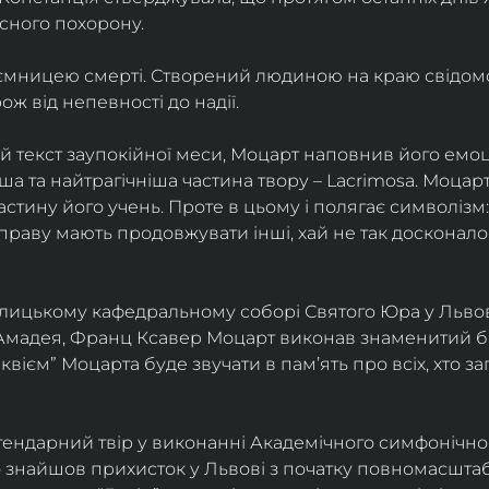
сного похорону.
аємницею смерті. Створений людиною на краю свідомост
ж від непевності до надії.
текст заупокійної меси, Моцарт наповнив його емоці
ша та найтрагічніша частина твору – Lacrimosa. Моцар
частину його учень. Проте в цьому і полягає символізм:
справу мають продовжувати інші, хай не так досконало
толицькому кафедральному соборі Святого Юра у Львові
Амадея, Франц Ксавер Моцарт виконав знаменитий бат
еквієм” Моцарта буде звучати в памʼять про всіх, хто з
ендарний твір у виконанні Академічного симфонічног
о знайшов прихисток у Львові з початку повномасшта