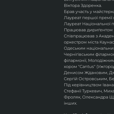
Віктора Здоренка.
Брав участь у майстеркл
Лауреат першої премії 
Лауреат Національної п
Працював дириґентом І
Співпрацював з Академ
оркестром міста Кауна
Одеським національни
Чернігівським філармо
філармонії, Молодіжни
хором "Cantus" (Ужгоро
Денисом Ждановим, Дм
Сергій Островським, Б
Під керівництвом Івана
Стефанії Туркевич, Мих
Фроляк, Олександра Щет
інших.