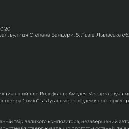
20:20
л, вулиця Степана Бандери, 8, Львів, Львівська обл
істичніший твір Вольфганга Амадея Моцарта звучати
анні хору “Гомін” та Луганського академічного оркестр
танній твір великого композитора, незавершений авт
Констанція стверджувала, що протягом останніх днів 