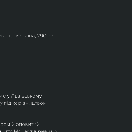
асть, Україна, 79000
ме у Львівському 
у під керівництвом 
ором й оповитий 
життя Моцарт вірив, що 