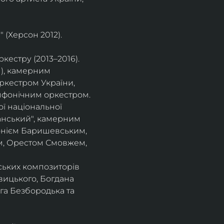
 (Херсон 2012).
естру (2013–2016).
), камерним 
ркестром України, 
фонічним оркестром. 
ї національної 
нський", камерним 
тонієм Баришевським, 
, Орестом Смовжем, 
ських композиторів 
вицького, Богдана 
га Безбородька та 