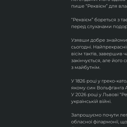
пише “Реквієм” для вла
“Реквієм” бореться з т
перед слухачами подоро
Узявши добре знайомий 
сьогодні. Найпрекрасні
вісім тактів, завершив 
закінчується, але його 
з майбутнім.
У 1826 році у греко-ка
якому син Вольфганга 
У 2026 році у Львові “Р
українській війні. 
Запрошуємо почути лег
обласної філармонії, щ