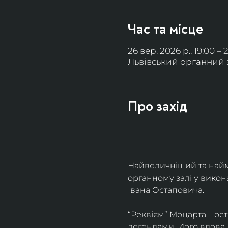
Час та місце
26 вер. 2026 р., 19:00 – 
Львівський органний за
Про захід
Найвеличніший та найм
органному залі у викон
Івана Остаповича.
“Реквієм” Моцарта – ос
легендами. Його вдова 