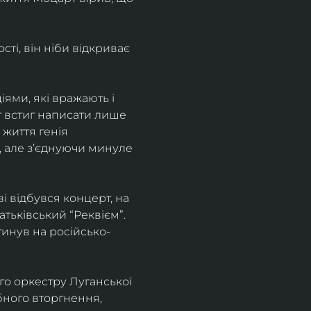
і, він ніби відкриває 
ями, які вражають і 
т встиг написати лише 
 життя генія 
, але зʼєднуючи минуле 
 відбувся концерт, на 
ьківський “Реквієм”.
агинув на російсько-
о оркестру Луганської 
бного вторгнення, 