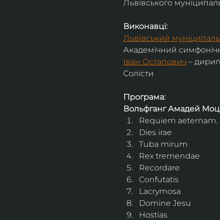
Львівського муніципальн
Виконавці:
Львівський муніципаль
Академічний симфонічн
Іван Остапович
 – дириґ
Солісти
Програма:
Вольфганг Амадей Моц
Requiem aeternam. 
Dies irae
Tuba mirum
Rex tremendae
Recordare
Confutatis
Lacrymosa
Domine Jesu
Hostias