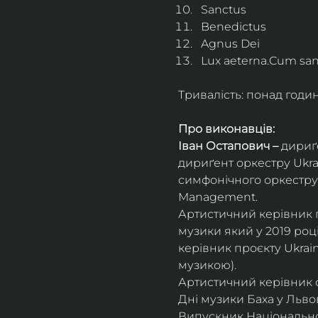
Sanctus
Benedictus
Agnus Dei
Lux aeterna.Cum sanc
Тривалість: понад годи
Про виконавців:
Іван Остапович – 
дириґе
дириґент оркестру Ukrai
симфонічного оркестру 
Management.
Артистичний керівник пр
музики який у 2019 роц
керівник проєкту Ukrai
музикою).
Артистичний керівник 
Дні музики Баха у Львові
Випускник Національної