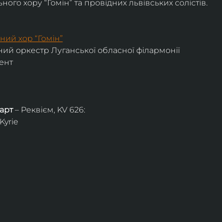
ого хору “Гомін” та провідних львівських солістів.
ний хор “Гомін”
ий оркестр Луганської обласної філармонії
ент
арт
 – Реквієм, KV 626:
Kyrie