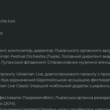
tis tuis
ну
нт, композитор, директор Львівського органного залу
nian Festival Orchestra (Львів). Головний дириґент ака
Луганської філармонії. Співзасновник музичної агенці
оєкту Ukrainian Live, довгострокового проєкту з пром
і був відзначений Європейською асоціацією фестивал
nian Live Classic (перший мобільний додаток з україн
фестивалю ЛюдкевичФест, Львівська органна резиденц
 (2014).
 музичної академії України, класу професора, народно