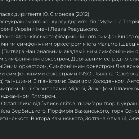
асах диригента Ю. Сімонова (2012).
всеукраїнського конкурсу диригентів "Музична Таврія"
ремії України імені Левка Ревуцького.
вано-Франківського філармонійного симфонічного орк
ічним симфонічним оркестром міста Мальмо (Швеція
с (Литва) з Національним академічним симфонічним о
м симфонічним оркестром, Державним естрадно-сим
нійним оркестром, Симфонічним оркестром Львівсько
ми симфонічними оркестрами INSO-Львів та "Слобожа
д) та іншими. З піаністами: Вадимом Холоденком, Ан
итром Чоні. Скрипалями: Мідорі, Йожефом Шпачеком
енджаміном Гілмором.
 Остаповича відбулись світові прем’єри творів україн
айла Вербицького, Порфирія Бажанського, Ігоря Соне
инського, Віктора Камінського, Золтана Алмаші, Оле