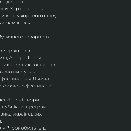
ції хорового 
ики. Хор працює з 
и красу хорового співу 
ухачам красу 
Музичного товариства 
Україні та за 
, Австрії, Польщі, 
енних хорових конкурсів.
азово виступав 
фестивалів у Львові: 
го хорового фестивалю 
ькі пісні, твори 
 публікою програм 
узика українських 
. 
лу “Чорнобиль” від 