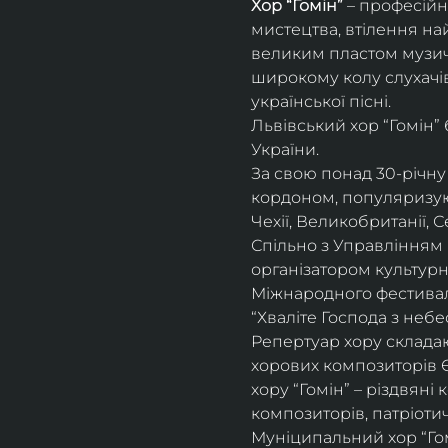
Хор “Гомін” 
– професійн
мистецтва, втілення на
великим пластом музичн
широкому колу слухачів
української пісні. 
Львівський хор “Гомін”
України. 
За свою понад 30-річну 
кордоном, популяризуюч
Чехії, Великобританії, С
Спільно з Управлінням 
організатором культурн
Міжнародного фестивалю
“Хваліте Господа з небес
Репертуар хору складают
хорових композиторів 
хору “Гомін” – різдвяні
композиторів, патріоти
Муніципальний хор “Гом