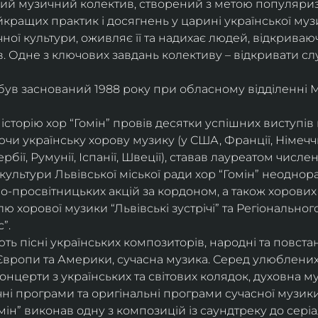
ий музичний колектив, створений з метою популяриза
йкращих практик і досягнень у царині української муз
ої культури, оживляє її та надихає людей, відкриваюч
. Одне з ключових завдань колективу – відкривати сл
 був заснований 1988 року при обласному відділенні 
історію хор “Гомін” провів десятки успішних виступів в 
и українську хорову музику (у США, Франції, Німеччині
ербії, Румунії, Іспанії, Швеції), ставав лауреатом числ
культури Львівської міської ради хор “Гомін” неоднор
о-просвітницьких акцій за кордоном, а також хорових 
 хорової музики “Львівські зустрічі” та Регіонально
”.
ь пісні українських композиторів, народні та повстанс
Європи та Америки, сучасна музика. Серед улюблених
 концерти з українських та світових колядок, духовна м
чні програми та оригінальні програми сучасної музики
ін” виконав одну з композицій із саундтреку до серіа