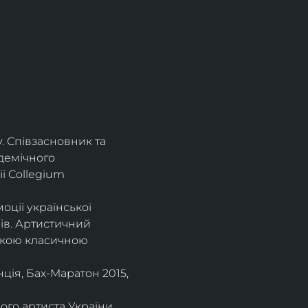
. Співзасновник та 
демічного 
ї Collegium 
оції української 
ів. Артистичний 
ською класичною 
ія, Бах-Маратон 2015, 
го артиста України, 