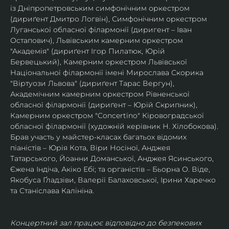
із Дніпропетровським симфонічним оркестром 
(дириґент Дмитро Логвін), Симфонічним оркестром 
Луганської обласної філармонії (диригент – Іван 
Остапович), Львівським камерним оркестром 
"Академія" (дириґент Ігор Пилатюк, Юрій 
Бервецький), Камерним оркестром Львівської 
Національної філармонії імені Мирослава Скорика 
"Віртуози Львова" (дириґент Тарас Вергун), 
Академічним камерним оркестром Рівненської 
обласної філармонії (дириґент – Юрій Скрипник), 
Камерним оркестром "Concertino" Кіровоградської 
обласної філармонії (художній керівник Н. Хілобокова).
Брав участь у майстер-класах багатьох відомих 
піаністів – Юрія Кота, Віри Носіної, Анджея 
Татарського, Йоанни Доманської, Анджея Ясинського, 
Єжена Індіча, Акіко Ебі; та органістів – Бьорна О. Віде, 
Якобуса Ґладзіви, Валерії Балаховської, Ірини Харечко 
та Станіслава Калініна.
Концертний зал працює відповідно до безпекових 