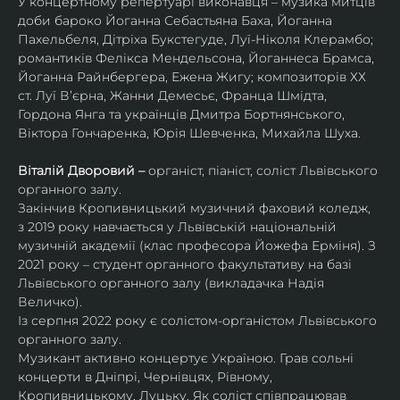
У концертному репертуарі виконавця – музика митців 
доби бароко Йоганна Себастьяна Баха, Йоганна 
Пахельбеля, Дітріха Букстегуде, Луї-Ніколя Клерамбо; 
романтиків Фелікса Мендельсона, Йоганнеса Брамса, 
Йоганна Райнбергера, Ежена Жигу; композиторів ХХ 
ст. Луї В’єрна, Жанни Демесьє, Франца Шмідта, 
Гордона Янга та українців Дмитра Бортнянського, 
Віктора Гончаренка, Юрія Шевченка, Михайла Шуха.
Віталій Дворовий – 
органіст, піаніст, соліст Львівського 
органного залу.
Закінчив Кропивницький музичний фаховий коледж, 
з 2019 року навчається у Львівській національній 
музичній академії (клас професора Йожефа Ерміня). З 
2021 року – студент органного факультативу на базі 
Львівського органного залу (викладачка Надія 
Величко).
Із серпня 2022 року є солістом-органістом Львівського 
органного залу.
Музикант активно концертує Україною. Грав сольні 
концерти в Дніпрі, Чернівцях, Рівному, 
Кропивницькому, Луцьку. Як соліст співпрацював 