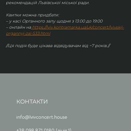
рекомендацій Львівської міської ради.
Квитки можна придбати:
– у касі Органного залу щодня з 13:00 до 19:00
– онлайн на
https://lviv.kontramarka.ua/uk/concert/lvivskij-
organnyj-zal-533.html
//Ця подія буде цікава відвідувачам від ~7 років.//
КОНТАКТИ
info@lvivconcert.house
+38 098 871 0180 (лінія 1)