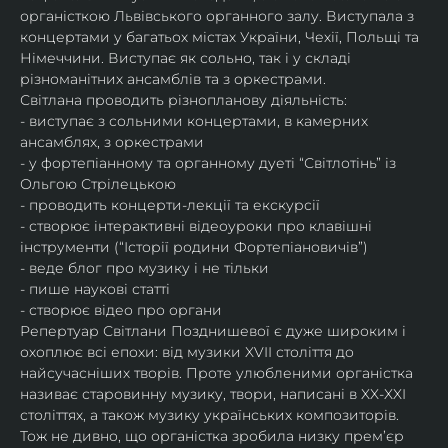
органісткою Львівського органного залу. Виступала з 
концертами у багатьох містах України, Чехії, Польщі та 
Німеччини. Виступає як сольно, так і у складі 
різноманітних ансамблів та з оркестрами.​
Світлана проводить різнопланову діяльність:
- виступає з сольними концертами, в камерних 
ансамблях, з оркестрами
- у фортепіанному та органному дуеті “Світлотінь” із 
Ольгою Стрілецькою
- проводить концерти-лекції та екскурсії
- створює інтерактивні відеоуроки про клавішні 
інструменти (“Історії родини Фортепіановичів”) 
- веде блог про музику і не тільки
- пише наукові статті
- створює відео про органи
Репертуар Світлани Позднишевої є дуже широким і 
охоплює всі епохи: від музики XVII століття до 
найсучасніших творів. Проте улюбленими органістка 
називає старовинну музику, твори, написані в XX-XXI 
століттях, а також музику українських композиторів. 
Тож не дивно, що органістка зробила низку прем’єр 