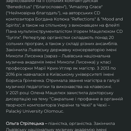
зафіксований на її сольних компакт-дисках 
"Benedictus" ("Благословен"), "Amazing Grace" 
("Неймовірна благодать"), на авторських CD 
композитора Богдана Котюка "Reflections" & "Mood and 
Spirits", а також на спільному з виконавцем на флейті 
Пана мультиінструменталістом Ігорем Мацелюхом CD 
"Syrinx". Репертуар органістки складають понад 20 
сольних програм, а також у складі різних ансамблів.
Закінчила Львівську державну консерваторію імені 
Миколи Лисенка (зараз – Львівська національна 
музична академія імені Миколи Лисенка) у класі 
професорки Марії Крих-Угляр як магістр. З 2013 по 
2016 рік навчалася в Київському університеті імені 
Бориса Грінченка. Отримала звання магістра в галузі 
музичної педагогіки та виконавства на клавесині.
У 2021 році Олена Мацелюх захистила докторську 
дисертацію на тему "Сакральне і профанне в органній 
творчості композиторів України та Чехії" в Чехії – 
Palacký University Olomouc.
Ольга Стрілецька – 
піаністка, органістка. Закінчила 
Львівську національну музичну академію імені 