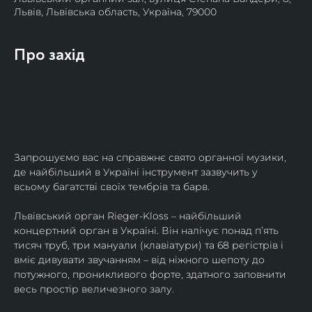
Львів, Львівська область, Україна, 79000
Про захід
Запрошуємо вас на справжнє свято органної музики, 
де найбільший в Україні інструмент зазвучить у 
всьому багатстві своїх тембрів та барв.
​Львівський орган Rieger-Kloss – найбільший 
концертний орган в Україні. Він налічує понад пʼять 
тисяч труб, три мануали (клавіатури) та 68 регістрів і 
вміє дивувати звучанням – від ніжного шепоту до 
потужного, проникливого форте, здатного заповнити 
весь простір величезного залу.