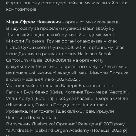
фортепіанному репертуарі займає музика китайських 
композиторів.
Марк-Єфрем Новакович – 
органіст, музикознавець. 
Вищу освіту за профілем музикознавця здобув у 
Львівській національній музичній академії імені 
Миколи Лисенка. Гру на органі опановував у класі 
Петра Сухоцького (Луцьк, 2016-2018), органному класі 
Івана Духнича в рамках проєкту Haliciana Schola 
Cantorum (Львів, 2018-2019) та на органному 
факультативі Львівського органного залу та Львівської 
національної музичної академії імені Миколи Лисенка 
в класі Надії Величко (2021-2022).
Учасник майстер-класів Валерії Балаховської та 
Галини Булибенко (Київ), Йоганна Труммера (Австрія), 
Улли Крігул (Естонія), Якобуса Ґладзіви, Бьорна О Віде 
(Німеччина), Романа Перуцького, Кшиштофа 
Урбаняка, Малгожати Тшаскалік-Вирви, Уршули 
Яшєцкої (Польща) та ін.
Випускник Львівської Органної Резиденції 2021 року 
та Andreas Hildebrand Organ Academy (Польща, 2023 р). 