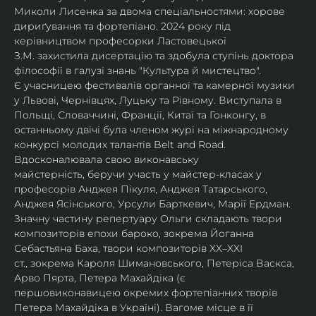
Миколи Лисенка за двома спеціальностями: хорове 
дириґування та фортепіано. 2024 року під 
керівництвом професорки Ластовецької 
З.М. захистила дисертацію та здобула ступінь доктора 
філософії в галузі знань "Культура й мистецтво".
Є учасницею фестивалів органної та камерної музики 
у Львові, Чернівцях, Луцьку та Рівному. Виступала в 
Польщі, Словаччині, Франції, Китаї та Гонконгу, в 
останньому двічі була членом журі на міжнародному 
конкурсі молодих талантів Belt and Road.
Вдосконалювала свою виконавську 
майстерність, беручи участь у майстер-класах у 
професорів Анджея Пікуля, Анджея Татарського, 
Анджея Ясінського, Урсули Барткевич, Марії Ердман.
Значну частину репертуару Ольги складають твори 
композиторів епохи бароко, зокрема Йоганна 
Себастьяна Баха, твори композиторів XX–XXI 
ст., зокрема Кароля Шимановського, Петеріса Васкса, 
Арво Пярта, Петера Махайдіка (є 
першовиконавицею окремих фортепіанних творів 
Петера Махайдіка в Україні). Вагоме місце в її 