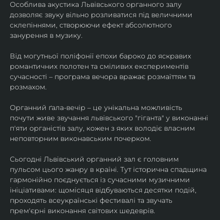
Особлива акустика Львівського органного залу 
дозволяє звуку вільно розливатися під величними 
склепіннями, створюючи ефект абсолютного 
занурення в музику.
​Від могутньої поліфонії епохи бароко до яскравих 
романтичних полотен та сміливих експериментів 
сучасності – програма вечора вражає розмаїттям та 
розмахом.
​Органний ґала-вечір – це унікальна можливість 
почути живе звучання львівського "гіганта" у виконанні 
п'яти органістів залу, кожен з яких володіє власним 
неповторним виконавським почерком.
​Сьогодні Львівський органний зал є головним 
пульсом цього жанру в країні. Тут історична спадщина 
гармонійно поєднується із сучасними музичними 
ініціативами: щомісяця відбуваються десятки подій, 
проходять всеукраїнські фестивалі та звучать 
прем'єрні виконання світових шедеврів.