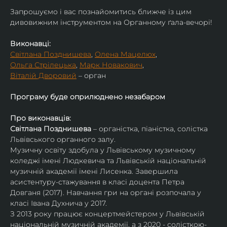
​Запрошуємо і вас познайомитись ближче із цим 
дивовижним інструментом на Органному ґала-вечорі!
Виконавці:
Світлана Позднишева
, 
Олена Мацелюх
,
Ольга Стрілецька
, 
Марк Новакович
,
Віталій Дворовий
 – орган
Програму буде оприлюднено незабаром
Про виконавців:
Світлана Позднишева
 – органістка, піаністка, солістка 
Львівського органного залу.
Музичну освіту здобула у Львівському музичному 
коледжі імені Людкевича та Львівській національній 
музичній академії імені Лисенка. Завершила 
асистентуру-стажування в класі доцента Петра 
Довганя (2017). Навчання гри на органі розпочала у 
класі Івана Духнича у 2017.
З 2013 року працює концертмейстером у Львівській 
національній музичній академії, а з 2020 - солісткою-