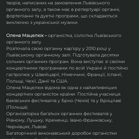
творів, написаних на замовлення Львівського 
органного залу, а також має в репертуарі органні, 
фортепіанні та дуетні програми, що складаються 
виключно з української музики. 
Олена Мацелюх – 
органістка, солістка Львівського 
органного залу.
Розпочала свою органну кар’єру у 2010 році у 
Львівському органному залі. Підготувала десятки 
сольних органних програм. Вона виступає зі своїми 
концертними програмами по всій Україні й постійно 
гастролює у Швейцарії, Німеччині, Франції, Іспанії, 
Польщі, Чехії, Данії та США.
Олена Мацелюх відома як одна з найактивніших 
концертних органісток країни. Постійна учасниця 
бахівських фестивалів у Брно (Чехія) та у Вроцлаві 
(Польща).
Організаторка багатьох органних фестивалів у 
Рівному, Луцьку, Кременці, Івано-Франківську, 
Чернівцях, Львові.
Багаторічний виконавський доробок органістки 