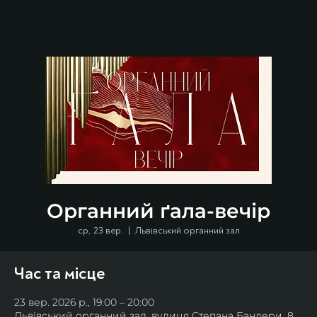
Органний ґала-вечір
ср, 23 вер.
  |  
Львівський органний зал
Час та місце
23 вер. 2026 р., 19:00 – 20:00
Львівський органний зал, вулиця Степана Бандери, 8,