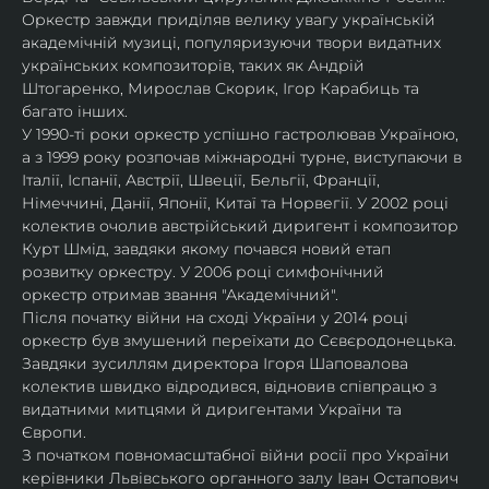
Оркестр завжди приділяв велику увагу українській 
академічній музиці, популяризуючи твори видатних 
українських композиторів, таких як Андрій 
Штогаренко, Мирослав Скорик, Ігор Карабиць та 
багато інших.
У 1990-ті роки оркестр успішно гастролював Україною, 
а з 1999 року розпочав міжнародні турне, виступаючи в 
Італії, Іспанії, Австрії, Швеції, Бельгії, Франції, 
Німеччині, Данії, Японії, Китаї та Норвегії. У 2002 році 
колектив очолив австрійський диригент і композитор 
Курт Шмід, завдяки якому почався новий етап 
розвитку оркестру. У 2006 році симфонічний 
оркестр отримав звання "Академічний".
Після початку війни на сході України у 2014 році 
оркестр був змушений переїхати до Сєвєродонецька. 
Завдяки зусиллям директора Ігоря Шаповалова 
колектив швидко відродився, відновив співпрацю з 
видатними митцями й диригентами України та 
Європи.
З початком повномасштабної війни росії про України 
керівники Львівського органного залу Іван Остапович 