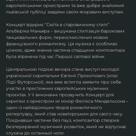
європейськими оркестрами та вже добре знайомий 
львівській публіці завдяки своїм яскравим виступам. 
Концерт відкриє “Сюїта в старовинному стилі” 
Альберіка Маньяра – вишукана стилізація барокових 
танцювальних форм, переосмислених мовою 
французького романтизму. Ця музика є особливо 
цінною, адже значна частина спадщини композитора 
була втрачена під час Першої світової війни. 
Центральною подією вечора стане виступ молодої 
української скрипальки Євгенії Прокопович (клас 
Лідії Футорської), яка вже встигла заявити про себе 
участю в престижних європейських музичних 
проєктах. У її виконанні прозвучить Концерт для 
скрипки з оркестром мі мінор Фелікса Мендельсона – 
один із найвідоміших творів романтичного 
репертуару, який став новаторським для свого часу. 
Поєднавши частини без пауз, композитор створив 
безперервний музичний розвиток, який не відпускає 
слухача до останньої ноти. 