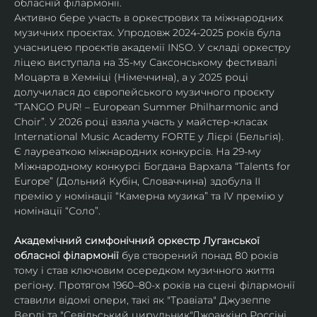
обласній філармонії.
Активно бере участь в оркестрових та міжнародних 
музичних проєктах. Упродовж 2024-2025 років була 
учасницею проєктів академії INSO. У складі оркестру 
ліцею виступала на 35-му Саксонському фестивалі 
Моцарта в Хемніці (Німеччина), а у 2025 році 
долучилася до європейського музичного проєкту 
“TANGO PUR! – European Summer Philharmonic and 
Choir”. У 2026 році взяла участь у майстер-класах 
International Music Academy FORTE у Лієрі (Бельгія).
Є лауреаткою міжнародних конкурсів. На 29-му 
Міжнародному конкурсі Богдана Вархала “Talents for 
Europe” (Дольний Кубін, Словаччина) здобула ІІ 
премію у номінації “Камерна музика” та IV премію у 
номінації “Соло”.
Академічний симфонічний оркестр Луганської 
обласної філармонії
 був створений понад 80 років 
тому і став ключовим осередком музичного життя 
регіону. Протягом 1960–80-х років на сцені філармонії 
ставили відомі опери, такі як "Травіата" Джузеппе 
Верді та "Севільський цирульник"Джоаккіно Россіні. 