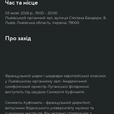
Час та місце
03 жовт. 2026 р., 19:00 – 20:00
Львівський органний зал, вулиця Степана Бандери, 8,
Львів, Львівська область, Україна, 79000
Про захід
Французький шарм і шедеври європейської класики 
у Львівському органному залі: Академічний 
симфонічний оркестр Луганської філармонії 
виступить під орудою Семюеля Куфіньяля.
Семюель Куфіньяль – французький дириґент, 
випускник Віденського університету музики та 
сценічних мистецтв. Він активно співпрацює з 