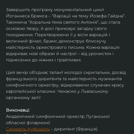
Завершить програму монументальний цикл 
Йоганнеса Брамса – “Варіації на тему Йозефа Гайдна”. 
Таємнича “Хоральна тема святого Антонія”, що стала 
основою твору, й досі приховує загадку свого 
походження. Перетворюючи її у вісім варіацій і 
величний фінал, Брамс демонструє блискучу 
майстерність оркестрового письма. Кожна варіація 
відкриває нові образи й настрої – від урочистих і 
піднесених до ніжних і грайливих. 
Цей вечір об'єднає талант молодої скрипальки, досвід 
французького дириґента та майстерність музикантів 
симфонічного оркестру, відкриваючи слухачам красу 
європейської класики. Чекаємо у Львівському 
органному залі!
Виконавці:
Академічний симфонічний оркестр Луганської 
обласної філармонії
Семюель Куфіньяль
 – дириґент (Франція)