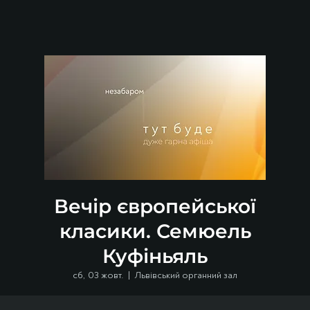
Вечір європейської
класики. Семюель
Куфіньяль
сб, 03 жовт.
  |  
Львівський органний зал