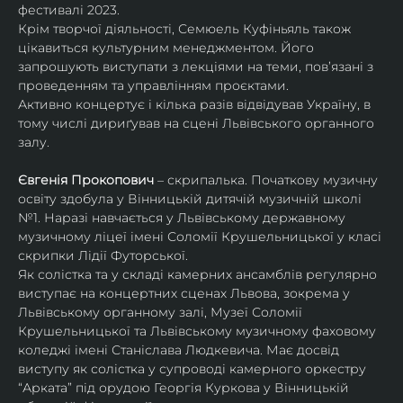
фестивалі 2023.
Крім творчої діяльності, Семюель Куфіньяль також 
цікавиться культурним менеджментом. Його 
запрошують виступати з лекціями на теми, пов’язані з 
проведенням та управлінням проєктами.
Активно концертує і кілька разів відвідував Україну, в 
тому числі дириґував на сцені Львівського органного 
залу. 
Євгенія Прокопович
 – скрипалька. Початкову музичну 
освіту здобула у Вінницькій дитячій музичній школі 
№1. Наразі навчається у Львівському державному 
музичному ліцеї імені Соломії Крушельницької у класі 
скрипки Лідії Футорської.
Як солістка та у складі камерних ансамблів регулярно 
виступає на концертних сценах Львова, зокрема у 
Львівському органному залі, Музеї Соломії 
Крушельницької та Львівському музичному фаховому 
коледжі імені Станіслава Людкевича. Має досвід 
виступу як солістка у супроводі камерного оркестру 
“Арката” під орудою Георгія Куркова у Вінницькій 