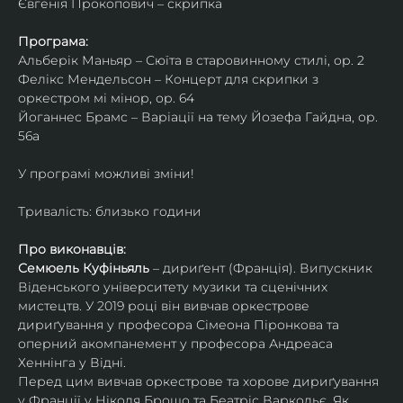
Євгенія Прокопович – скрипка
Програма:
Альберік Маньяр – Сюїта в старовинному стилі, ор. 2
Фелікс Мендельсон – Концерт для скрипки з 
оркестром мі мінор, ор. 64
Йоганнес Брамс – Варіації на тему Йозефа Гайдна, ор. 
56a
У програмі можливі зміни!
Тривалість: близько години
Про виконавців:
Семюель Куфіньяль
 – дириґент (Франція). Випускник 
Віденського університету музики та сценічних 
мистецтв. У 2019 році він вивчав оркестрове 
дириґування у професора Сімеона Піронкова та 
оперний акомпанемент у професора Андреаса 
Хеннінга у Відні.
Перед цим вивчав оркестрове та хорове дириґування 
у Франції у Ніколя Брошо та Беатріс Варкольє. Як 