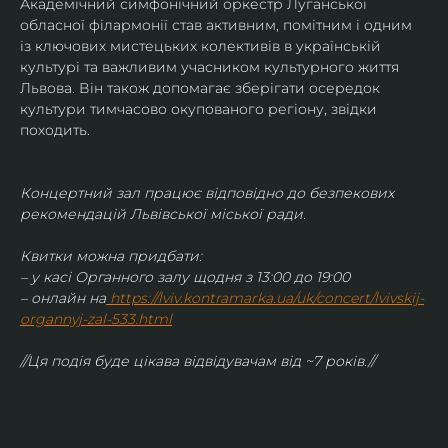
Академічний симфонічний оркестр Луганської 
обласної філармонії став активним, помітним і одним 
із ключових мистецьких колективів в українській 
культурі та важливим учасником культурного життя 
Львова. Він також допомагає зберігати осередок 
культури тимчасово окупованого регіону, звідки 
походить.
Концертний зал працює відповідно до безпекових 
рекомендацій Львівської міської ради.
Квитки можна придбати:
– у касі Органного залу щодня з 13:00 до 19:00
– онлайн на
https://lviv.kontramarka.ua/uk/concert/lvivskij-
organnyj-zal-533.html
//Ця подія буде цікава відвідувачам від ~7 років.//