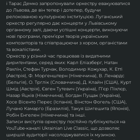
і Тарас Демко запропонували оркестру евакуюватися 
до Львова, де він тепер і дотепер, будучи 
релокованою культурною інституцією. Луганський 
оркестр регулярно дає концерти у Львівському 
органному залі, даючи успішні концерти, виконуючи 
нові програми, прем’єри творів українських 
композиторів та співпрацюючи з хором, органістами 
та вокалістами.
Оркестр у різний час працював із видатними 
дириґентами, серед яких: Карл Еліазберг, Натан 
Рахлін, Стефан Турчак, Володимир Кожухар, К. Етті 
(Австрія), Ф. Моргенштерн (Німеччина), В. Ленардс 
(Бельгія), О. Трглік (Словаччина), Д. Клайн (США), Курт 
Шмід (Австрія), Євген Тутевич (Україна), П’єр Піхлєр, 
Назар Яцків (Німеччина), Богдан Пущак (Україна), 
Хосе Вісенто Перес (Іспанія), Вінстон Фогель (США), 
Лучано Камарго (Бразилія), Такуя Шигешита (Японія), 
Робін Енгелен (Німеччина) та інші.
Записи виступів оркестру постійно публікуються на 
YouTube-каналі Ukrainian Live Classic, що дозволяє 
ширшій аудиторії насолоджуватися їх музикою​.