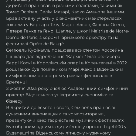
дириґент працював із різними солістами, такими як 
Томас Оспітал, Селім Мазарі, Каоко Амано та іншими. 
Брав активну участь у різноманітних майстеркласах, 
зокрема у Бернара Тету, Марін Алсоп, Філіппа Огена, 
Петера Ганке та Генрі Шалле, у школі Maîtrise de Notre-
Dame de Paris, з хором Паризького оркестру та на 
фестивалі Opéra de Baugé.
Семюель Куфіньяль працював асистентом Хоссейна 
Пішкара для відродження “Кармен” Бізе режисера 
Баррі Коскі в Королівській опері в Копенгагені в 2022 
році.Також був помічником Марі Жако з Віденським 
симфонічним оркестром у рамках фестивалю в 
Брегенці. 
З жовтня 2023 року очолює Академічний симфонічний 
оркестр Віденського університету економіки та 
бізнесу.
Відкритий до всього нового, Семюель працює зі 
сучасними виконавцями та композиторами, 
презентуючи їхню творчість на музичних фестивалях. 
Був обраним одним із дириґентів у проєкті Ligeti100 у 
Будапешті та Віденському літньому музичному 