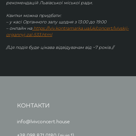
рекомендацій Львівської міської ради.
Квитки можна придбати:
– у касі Органного залу щодня з 13:00 до 19:00
– онлайн на
https://lviv.kontramarka.ua/uk/concert/lvivskij-
organnyj-zal-533.html
//Ця подія буде цікава відвідувачам від ~7 років.//
КОНТАКТИ
info@lvivconcert.house
+38 098 871 0180 (лінія 1)