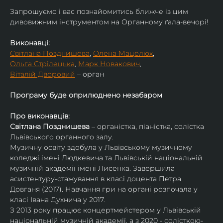
​Запрошуємо і вас познайомитись ближче із цим 
дивовижним інструментом на Органному ґала-вечорі!
Виконавці:
Світлана Позднишева
, 
Олена Мацелюх
,
Ольга Стрілецька
, 
Марк Новакович
,
Віталій Дворовий
 – орган
Програму буде оприлюднено незабаром
Про виконавців:
Світлана Позднишева
 – органістка, піаністка, солістка 
Львівського органного залу.
Музичну освіту здобула у Львівському музичному 
коледжі імені Людкевича та Львівській національній 
музичній академії імені Лисенка. Завершила 
асистентуру-стажування в класі доцента Петра 
Довганя (2017). Навчання гри на органі розпочала у 
класі Івана Духнича у 2017.
З 2013 року працює концертмейстером у Львівській 
національній музичній академії, а з 2020 - солісткою-