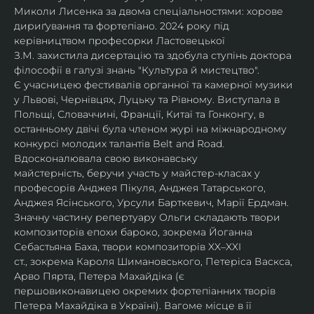
Миколи Лисенка за двома спеціальностями: хорове 
дириґування та фортепіано. 2024 року під 
керівництвом професорки Ластовецької 
З.М. захистила дисертацію та здобула ступінь доктора 
філософії в галузі знань "Культура й мистецтво".
Є учасницею фестивалів органної та камерної музики 
у Львові, Чернівцях, Луцьку та Рівному. Виступала в 
Польщі, Словаччині, Франції, Китаї та Гонконгу, в 
останньому двічі була членом журі на міжнародному 
конкурсі молодих талантів Belt and Road.
Вдосконалювала свою виконавську 
майстерність, беручи участь у майстер-класах у 
професорів Анджея Пікуля, Анджея Татарського, 
Анджея Ясінського, Урсули Барткевич, Марії Ердман.
Значну частину репертуару Ольги складають твори 
композиторів епохи бароко, зокрема Йоганна 
Себастьяна Баха, твори композиторів XX–XXI 
ст., зокрема Кароля Шимановського, Петеріса Васкса, 
Арво Пярта, Петера Махайдіка (є 
першовиконавицею окремих фортепіанних творів 
Петера Махайдіка в Україні). Вагоме місце в її 