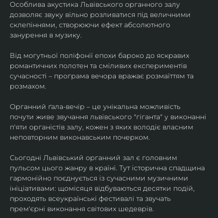
Особлива акустика Львівського органного залу 
дозволяє звуку вільно розливатися під величними 
склепіннями, створюючи ефект абсолютного 
занурення в музику.
​Від могутньої поліфонії епохи бароко до яскравих 
романтичних полотен та сміливих експериментів 
сучасності – програма вечора вражає розмаїттям та 
розмахом.
​Органний ґала-вечір – це унікальна можливість 
почути живе звучання львівського "гіганта" у виконанні 
п'яти органістів залу, кожен з яких володіє власним 
неповторним виконавським почерком.
​Сьогодні Львівський органний зал є головним 
пульсом цього жанру в країні. Тут історична спадщина 
гармонійно поєднується із сучасними музичними 
ініціативами: щомісяця відбуваються десятки подій, 
проходять всеукраїнські фестивалі та звучать 
прем'єрні виконання світових шедеврів.