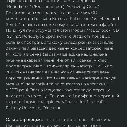
зафіксований на її сольних компакт-дисках 
"Benedictus" ("Благословен"), "Amazing Grace" 
("Неймовірна благодать"), на авторських CD 
композитора Богдана Котюка "Reflections" & "Mood and 
Spirits", а також на спільному з виконавцем на флейті 
Пана мультиінструменталістом Ігорем Мацелюхом CD 
"Syrinx". Репертуар органістки складають понад 20 
сольних програм, а також у складі різних ансамблів.
Закінчила Львівську державну консерваторію імені 
Миколи Лисенка (зараз – Львівська національна 
музична академія імені Миколи Лисенка) у класі 
професорки Марії Крих-Угляр як магістр. З 2013 по 
2016 рік навчалася в Київському університеті імені 
Бориса Грінченка. Отримала звання магістра в галузі 
музичної педагогіки та виконавства на клавесині.
У 2021 році Олена Мацелюх захистила докторську 
дисертацію на тему "Сакральне і профанне в органній 
творчості композиторів України та Чехії" в Чехії – 
Palacký University Olomouc.
Ольга Стрілецька – 
піаністка, органістка. Закінчила 
Львівську національну музичну академію імені 