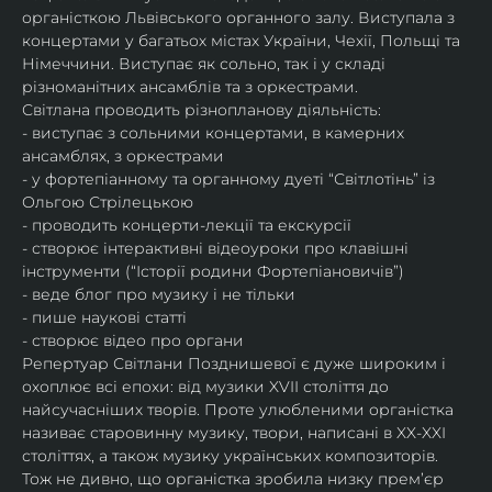
органісткою Львівського органного залу. Виступала з 
концертами у багатьох містах України, Чехії, Польщі та 
Німеччини. Виступає як сольно, так і у складі 
різноманітних ансамблів та з оркестрами.​
Світлана проводить різнопланову діяльність:
- виступає з сольними концертами, в камерних 
ансамблях, з оркестрами
- у фортепіанному та органному дуеті “Світлотінь” із 
Ольгою Стрілецькою
- проводить концерти-лекції та екскурсії
- створює інтерактивні відеоуроки про клавішні 
інструменти (“Історії родини Фортепіановичів”) 
- веде блог про музику і не тільки
- пише наукові статті
- створює відео про органи
Репертуар Світлани Позднишевої є дуже широким і 
охоплює всі епохи: від музики XVII століття до 
найсучасніших творів. Проте улюбленими органістка 
називає старовинну музику, твори, написані в XX-XXI 
століттях, а також музику українських композиторів. 
Тож не дивно, що органістка зробила низку прем’єр 