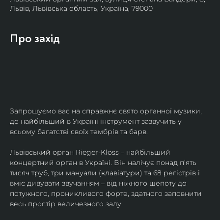
Львів, Львівська область, Україна, 79000
Про захід
Запрошуємо вас на справжнє свято органної музики, 
де найбільший в Україні інструмент зазвучить у 
всьому багатстві своїх тембрів та барв.
​Львівський орган Rieger-Kloss – найбільший 
концертний орган в Україні. Він налічує понад пʼять 
тисяч труб, три мануали (клавіатури) та 68 регістрів і 
вміє дивувати звучанням – від ніжного шепоту до 
потужного, проникливого форте, здатного заповнити 
весь простір величезного залу.