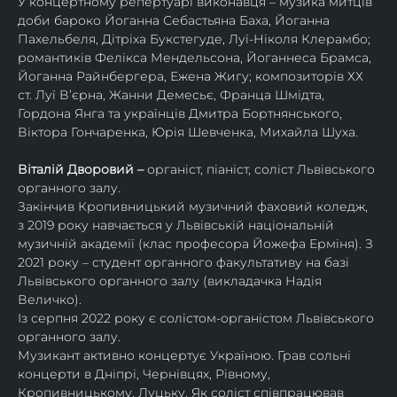
У концертному репертуарі виконавця – музика митців 
доби бароко Йоганна Себастьяна Баха, Йоганна 
Пахельбеля, Дітріха Букстегуде, Луї-Ніколя Клерамбо; 
романтиків Фелікса Мендельсона, Йоганнеса Брамса, 
Йоганна Райнбергера, Ежена Жигу; композиторів ХХ 
ст. Луї В’єрна, Жанни Демесьє, Франца Шмідта, 
Гордона Янга та українців Дмитра Бортнянського, 
Віктора Гончаренка, Юрія Шевченка, Михайла Шуха.
Віталій Дворовий – 
органіст, піаніст, соліст Львівського 
органного залу.
Закінчив Кропивницький музичний фаховий коледж, 
з 2019 року навчається у Львівській національній 
музичній академії (клас професора Йожефа Ерміня). З 
2021 року – студент органного факультативу на базі 
Львівського органного залу (викладачка Надія 
Величко).
Із серпня 2022 року є солістом-органістом Львівського 
органного залу.
Музикант активно концертує Україною. Грав сольні 
концерти в Дніпрі, Чернівцях, Рівному, 
Кропивницькому, Луцьку. Як соліст співпрацював 