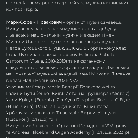
фортепіанному репертуарі займає музика китайських 
композиторів.
Марк-Єфрем Новакович – 
органіст, музикознавець. 
Вищу освіту за профілем музикознавця здобув у 
Львівській національній музичній академії імені 
Миколи Лисенка. Гру на органі опановував у класі 
Петра Сухоцького (Луцьк, 2016-2018), органному класі 
Івана Духнича в рамках проєкту Haliciana Schola 
Cantorum (Львів, 2018-2019) та на органному 
факультативі Львівського органного залу та Львівської 
національної музичної академії імені Миколи Лисенка 
в класі Надії Величко (2021-2022).
Учасник майстер-класів Валерії Балаховської та 
Галини Булибенко (Київ), Йоганна Труммера (Австрія), 
Улли Крігул (Естонія), Якобуса Ґладзіви, Бьорна О Віде 
(Німеччина), Романа Перуцького, Кшиштофа 
Урбаняка, Малгожати Тшаскалік-Вирви, Уршули 
Яшєцкої (Польща) та ін.
Випускник Львівської Органної Резиденції 2021 року 
та Andreas Hildebrand Organ Academy (Польща, 2023 р). 