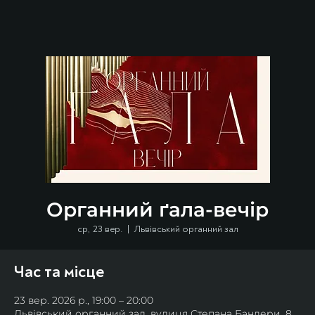
Органний ґала-вечір
ср, 23 вер.
  |  
Львівський органний зал
Час та місце
23 вер. 2026 р., 19:00 – 20:00
Львівський органний зал, вулиця Степана Бандери, 8,