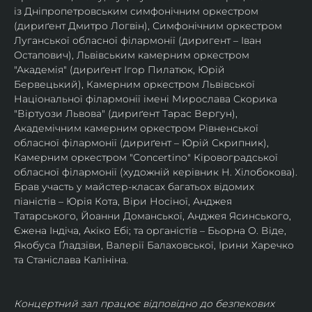
із Дніпропетровським симфонічним оркестром 
(дириґент Дмитро Логвін), Симфонічним оркестром 
Луганської обласної філармонії (диригент – Іван 
Остапович), Львівським камерним оркестром 
"Академія" (дириґент Ігор Пилатюк, Юрій 
Бервецький), Камерним оркестром Львівської 
Національної філармонії імені Мирослава Скорика 
"Віртуози Львова" (дириґент Тарас Вергун), 
Академічним камерним оркестром Рівненської 
обласної філармонії (дириґент – Юрій Скрипник), 
Камерним оркестром "Concertino" Кіровоградської 
обласної філармонії (художній керівник Н. Хілобокова).
Брав участь у майстер-класах багатьох відомих 
піаністів – Юрія Кота, Віри Носіної, Анджея 
Татарського, Йоанни Доманської, Анджея Ясинського, 
Єжена Індіча, Акіко Ебі; та органістів – Бьорна О. Віде, 
Якобуса Ґладзіви, Валерії Балаховської, Ірини Харечко 
та Станіслава Калініна.
Концертний зал працює відповідно до безпекових 