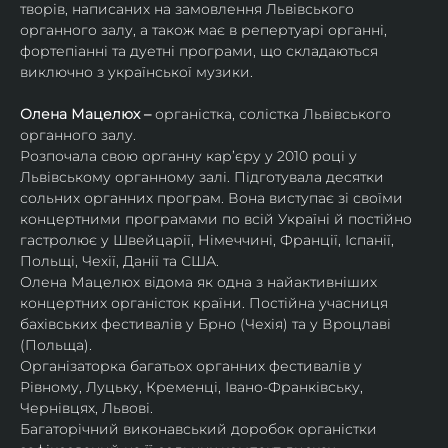
творів, написаних на замовлення Львівського 
органного залу, а також має в репертуарі органні, 
фортепіанні та дуетні програми, що складаються 
виключно з української музики. 
Олена Мацелюх – 
органістка, солістка Львівського 
органного залу.
Розпочала свою органну кар’єру у 2010 році у 
Львівському органному залі. Підготувала десятки 
сольних органних програм. Вона виступає зі своїми 
концертними програмами по всій Україні й постійно 
гастролює у Швейцарії, Німеччині, Франції, Іспанії, 
Польщі, Чехії, Данії та США.
Олена Мацелюх відома як одна з найактивніших 
концертних органісток країни. Постійна учасниця 
бахівських фестивалів у Брно (Чехія) та у Вроцлаві 
(Польща).
Організаторка багатьох органних фестивалів у 
Рівному, Луцьку, Кременці, Івано-Франківську, 
Чернівцях, Львові.
Багаторічний виконавський доробок органістки 