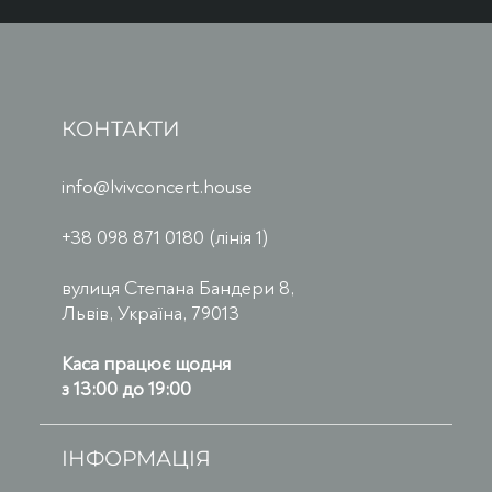
КОНТАКТИ
info@lvivconcert.house
+38 098 871 0180 (лінія 1)
вулиця Степана Бандери 8,
Львів, Україна, 79013
Каса працює щодня
з 13:00 до 19:00
ІНФОРМАЦІЯ