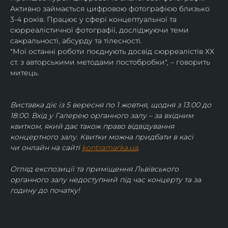
Активно займається цифровою фотографією близько 
3-4 років. Працює у сфері концептуальної та 
сюрреалістичної фотографії, досліджуючи теми 
сакральності, абсурду та тілесності.
"Мої останні роботи поєднують досвід сюрреалістів ХХ 
ст. з авторськими методами постобробки", – говорить 
митець.
Виставка діє із 5 вересня по 1 жовтня, щодня з 13:00 до 
18:00. Вхід у Галерею органного залу – за вхідним 
квитком, який дає також право відвідування 
концертного залу. Квитки можна придбати в касі 
чи онлайн на сайті 
kontramarka.ua
.
Огляд експозиції та приміщення Львівського 
органного залу недоступний під час концерту та за 
годину до початку!