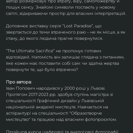
автор розмірковує про втрату, віру, самопожертву й 
пошук сенсу. Знайомі символи постають у новому 
світлі, відкриваючи простір для власних інтерпретацій.
Доповнює виставку серія “Lost Paradise”, що 
звертається до теми втраченого раю – не як місця, а як 
стану, до якого людина прагне повернутися.
“The Ultimate Sacrifice” не пропонує готових 
відповідей. Натомість він залишає глядача з питанням, 
яке кожен має поставити собі сам: чи здатна жертва 
повернути те, що було втрачено?
Про автора:
Іван Попович народився у 2000 році у Львові. 
Протягом 2017-2023 рр. здобув ступінь магістра зі 
спеціальності Графічний дизайн у Львівській 
національній академії мистецтв. Навчається на 
аспірантурі на спеціальності "Образотворче 
мистецтво" та працюю над власним фотопроєктом.
Пройшов курси цифрової та аналогової фотографії. 