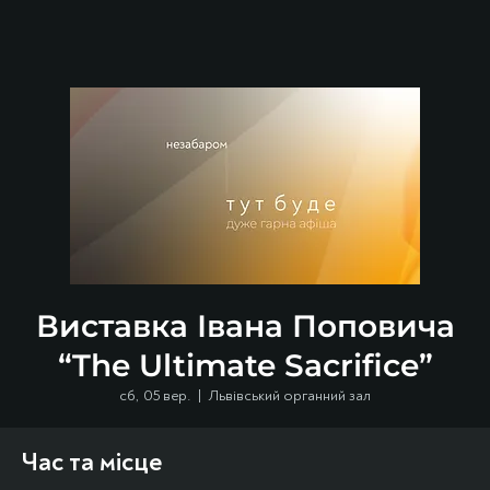
Виставка Івана Поповича
“The Ultimate Sacrifice”
сб, 05 вер.
  |  
Львівський органний зал
Час та місце