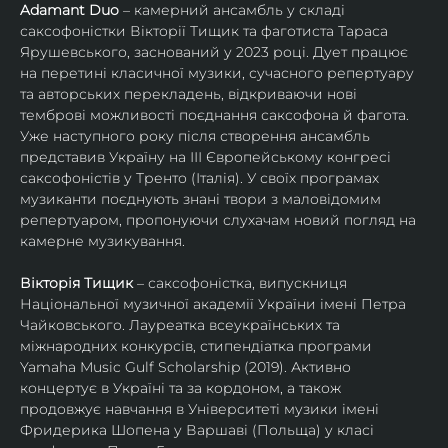
Adamant Duo
 – камерний ансамбль у складі 
саксофоністки Вікторії Тищик та фаготиста Тараса 
Ярушевського, заснований у 2023 році. Дует працює 
на перетині класичної музики, сучасного репертуару 
та авторських перекладень, відкриваючи нові 
темброві можливості поєднання саксофона й фагота. 
Уже наступного року після створення ансамбль 
представив Україну на ІІІ Європейському конгресі 
саксофоністів у Тренто (Італія). У своїх програмах 
музиканти поєднують знані твори з маловідомим 
репертуаром, пропонуючи слухачам новий погляд на 
камерне музикування.
Вікторія Тищик
 – саксофоністка, випускниця 
Національної музичної академії України імені Петра 
Чайковського. Лауреатка всеукраїнських та 
міжнародних конкурсів, стипендіатка програми 
Yamaha Music Gulf Scholarship (2019). Активно 
концертує в Україні та за кордоном, а також 
продовжує навчання в Університеті музики імені 
Фридерика Шопена у Варшаві (Польща) у класі 