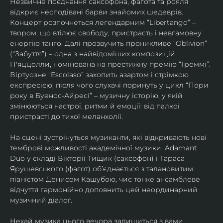
Незвичне поєднання саксофона, фагота та рояля 
відкриє несподівані барви знайомих шедеврів. 
Концерт розпочнеться легендарним “Libertango” – 
твором, що втілює свободу, пристрасть і невгамовну 
енергію танго. Далі прозвучить проникливе “Oblivion” 
(“Забуття”) – одна з найвідоміших композицій 
П'яццолли, номінована на престижну премію “Греммі”. 
Віртуозне “Escolaso” захопить азартом і стрімкою 
експресією, після чого слухачі поринуть у цикл “Пори 
року в Буенос-Айресі” – музичну історію, у якій 
змінюються настрої, ритми й емоції: від палкої 
пристрасті до тихої меланхолії. 
На сцені зустрінуться музиканти, які відкривають нові 
темброві можливості академічної музики. Adamant 
Duo у складі Вікторії Тищик (саксофон) і Тараса 
Ярушевського (фагот) об’єднається з талановитим 
піаністом Денисом Кашубою, чиє тонке ансамблеве 
відчуття гармонійно доповнить цей неординарний 
музичний діалог.
Нехай музика цього вечора залишиться з вами 