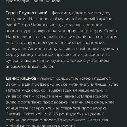
професора Павла Гуснара.
Тарас Ярушевський
 – фаготист, доктор мистецтва, 
випускник Національної музичної академії України 
імені Петра Чайковського, де також завершив 
асистентуру-стажування та творчу аспірантуру. Соліст 
Національного академічного симфонічного оркестру 
України, лауреат всеукраїнських і міжнародних 
конкурсів. Активно виступає як ансамблевий музикант, 
бере участь у проєктах, присвячених класичній та 
сучасній академічній музиці, а також є учасником 
ансамблю Ensemble 24.
Денис Кашуба
 – піаніст, концертмейстер і педагог. 
Закінчив Дніпродзержинське музичне училище (клас 
Наталії Рудковської) і Харківський національний 
університет мистецтв імені Івана Котляревського 
(клас фортепіано професорки Тетяни Веркіної, клас 
концертмейстерської майстерності професорки 
Євгенії Нікітської). У 2023 році здобув науковий 
ступінь доктора філософії з музичного мистецтва.
У різні роки викладав на кафедрі 