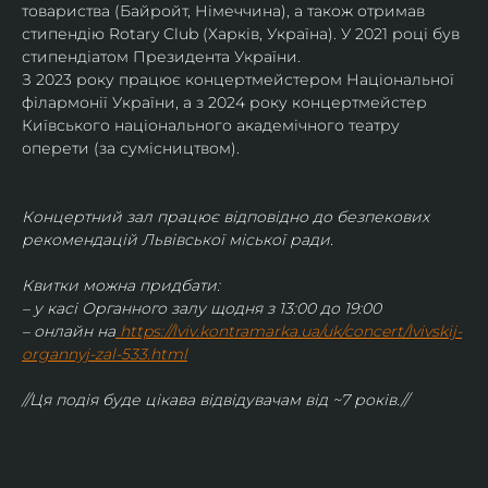
товариства (Байройт, Німеччина), а також отримав
стипендію Rotary Club (Харків, Україна). У 2021 році був 
стипендіатом Президента України. 
З 2023 року працює концертмейстером Національної 
філармонії України, а з 2024 року концертмейстер 
Київського національного академічного театру 
оперети (за сумісництвом).
Концертний зал працює відповідно до безпекових 
рекомендацій Львівської міської ради.
Квитки можна придбати:
– у касі Органного залу щодня з 13:00 до 19:00
– онлайн на
https://lviv.kontramarka.ua/uk/concert/lvivskij-
organnyj-zal-533.html
//Ця подія буде цікава відвідувачам від ~7 років.//