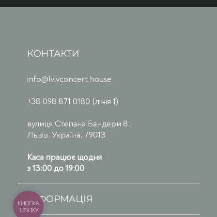
КОНТАКТИ
info@lvivconcert.house
+38 098 871 0180 (лінія 1)
вулиця Степана Бандери 8,
Львів, Україна, 79013
Каса працює щодня
з 13:00 до 19:00
ІНФОРМАЦІЯ
КНОПКА
ЗВ'ЯЗКУ