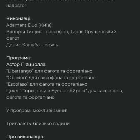
надовго!
Виконавці: 
Adamant Duo (Київ): 
Вікторія Тищик – саксофон, Тарас Ярушевський – 
фагот
Денис Кашуба – рояль
Програма:
Астор П'яццолла:
“Libertango” для фагота та фортепіано
“Oblivion” для саксофона та фортепіано
“Escolaso” для фагота та фортепіано
Цикл “Пори року в Буенос-Айресі” для саксофона, 
фагота та фортепіано
У програмі можливі зміни!
Тривалість: близько години
Про виконавців: