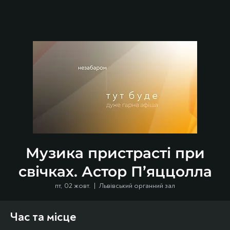
Музика пристрасті при
свічках. Астор П’яццолла
пт, 02 жовт.
  |  
Львівський органний зал
Час та місце