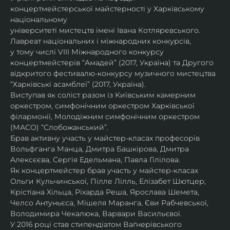
концертмейстерської майстерності у Харківському 
національному
університеті мистецтв імені Івана Котляревського. 
Лавреат національних і міжнародних конкурсів,
у тому числі VIII Міжнародного конкурсу 
концертмейстерів “Амадей” (2017, Україна) та Другого
відкритого фестивалю-конкурсу музичного мистецтва 
“Харківські асамблеї” (2017, Україна).
Виступав як соліст разом із Київським камерним 
оркестром, симфонічним оркестром Харківської
філармонії, Молодіжним симфонічним оркестром 
(МАСО) “Слобожанський”.
Брав активну участь у майстер-класах професорів 
Вольфганга Манца, Дмитра Башкірова, Дмитра
Алексєєва, Сергія Едельмана, Павла Гілілова.
Як концертмейстер брав участь у майстер-класах 
Ольги Кульчинської, Пілле Лілль, Елізабет Шютцер, 
Крістіана Хільца, Ріхарда Реша, Ярослава Шемета, 
Челсо Антуньєса, Мішеля Маранга, Єви Рабчевської, 
Володимира Чекалюка, Варвари Васильєвої.
У 2016 році став стипендіатом Ваґнерівського 