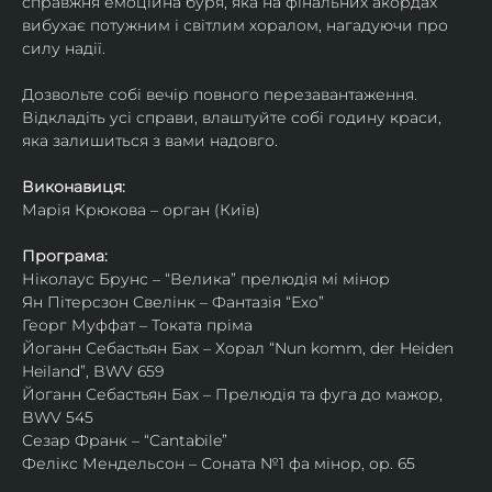
справжня емоційна буря, яка на фінальних акордах 
вибухає потужним і світлим хоралом, нагадуючи про 
силу надії.
Дозвольте собі вечір повного перезавантаження. 
Відкладіть усі справи, влаштуйте собі годину краси, 
яка залишиться з вами надовго.
Виконавиця:
Марія Крюкова – орган (Київ)
Програма:
Ніколаус Брунс – “Велика” прелюдія мі мінор 
Ян Пітерсзон Свелінк – Фантазія “Ехо”
Георг Муффат – Токата пріма
Йоганн Себастьян Бах – Хорал “Nun komm, der Heiden 
Heiland”, BWV 659
Йоганн Себастьян Бах – Прелюдія та фуга до мажор, 
BWV 545 
Сезар Франк – “Cantabile” 
Фелікс Мендельсон – Соната №1 фа мінор, ор. 65