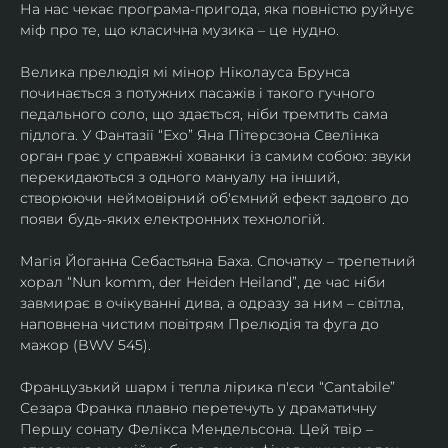
На нас чекає програма-пригода, яка повністю руйнує 
міф про те, що класична музика – це нудно.
Велика прелюдія мі мінор Ніколауса Брунса 
починається з потужних пасажів і такого гучного 
педального соло, що здається, ніби тремтить сама 
підлога. У Фантазії “Ехо” Яна Пітерсзона Свелінка 
орган грає у справжні хованки із самим собою: звуки 
перекидаються з одного мануалу на інший, 
створюючи неймовірний об'ємний ефект задовго до 
появи будь-яких електронних технологій.
Магія Йоганна Себастьяна Баха. Спочатку – трепетний 
хорал “Nun komm, der Heiden Heiland”, де час ніби 
завмирає в очікуванні дива, а одразу за ним – світла, 
наповнена чистим повітрям Прелюдія та фуга до 
мажор (BWV 545).
Французький шарм і тепла лірика п'єси “Cantabile” 
Сезара Франка плавно перетечуть у драматичну 
Першу сонату Фелікса Мендельсона. Цей твір – 