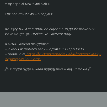
У програмі можливі зміни!
Тривалість: близько години
Концертний зал працює відповідно до безпекових 
рекомендацій Львівської міської ради.
Квитки можна придбати:
– у касі Органного залу щодня з 13:00 до 19:00
– онлайн на
https://lviv.kontramarka.ua/uk/concert/lvivskij-
organnyj-zal-533.html
//Ця подія буде цікава відвідувачам від ~7 років.//