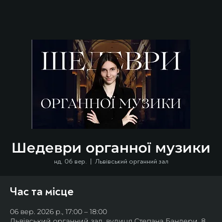
Шедеври органної музики
нд, 06 вер.
  |  
Львівський органний зал
Час та місце
06 вер. 2026 р., 17:00 – 18:00
Львівський органний зал, вулиця Степана Бандери, 8,