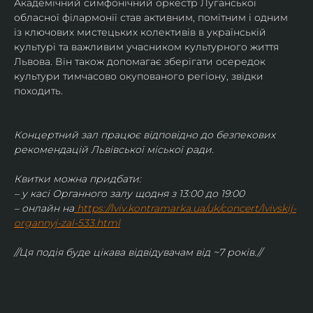
Академічний симфонічний оркестр Луганської 
обласної філармонії став активним, помітним і одним 
із ключових мистецьких колективів в українській 
культурі та важливим учасником культурного життя 
Львова. Він також допомагає зберігати осередок 
культури тимчасово окупованого регіону, звідки 
походить.
Концертний зал працює відповідно до безпекових 
рекомендацій Львівської міської ради.
Квитки можна придбати:
– у касі Органного залу щодня з 13:00 до 19:00
– онлайн на
https://lviv.kontramarka.ua/uk/concert/lvivskij-
organnyj-zal-533.html
//Ця подія буде цікава відвідувачам від ~7 років.//