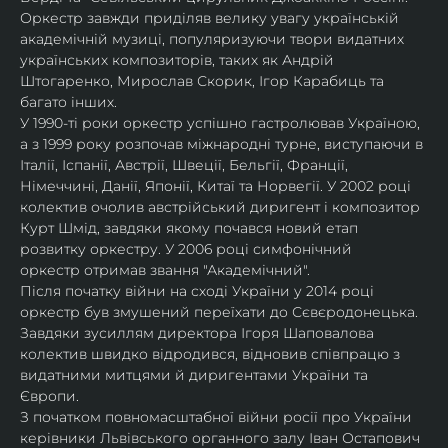
Оркестр завжди приділяв велику увагу українській 
академічній музиці, популяризуючи твори видатних 
українських композиторів, таких як Андрій 
Штогаренко, Мирослав Скорик, Ігор Карабиць та 
багато інших.
У 1990-ті роки оркестр успішно гастролював Україною, 
а з 1999 року розпочав міжнародні турне, виступаючи в 
Італії, Іспанії, Австрії, Швеції, Бельгії, Франції, 
Німеччині, Данії, Японії, Китаї та Норвегії. У 2002 році 
колектив очолив австрійський диригент і композитор 
Курт Шмід, завдяки якому почався новий етап 
розвитку оркестру. У 2006 році симфонічний 
оркестр отримав звання "Академічний".
Після початку війни на сході України у 2014 році 
оркестр був змушений переїхати до Сєвєродонецька. 
Завдяки зусиллям директора Ігоря Шаповалова 
колектив швидко відродився, відновив співпрацю з 
видатними митцями й диригентами України та 
Європи.
З початком повномасштабної війни росії про України 
керівники Львівського органного залу Іван Остапович 