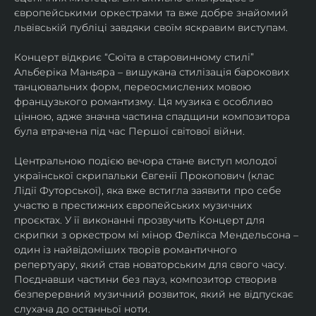
європейськими оркестрами та вже добре знайомий 
львівській публіці завдяки своїм яскравим виступам. 
Концерт відкриє “Сюїта в старовинному стилі” 
Альберіка Маньяра – вишукана стилізація барокових 
танцювальних форм, переосмислених мовою 
французького романтизму. Ця музика є особливо 
цінною, адже значна частина спадщини композитора 
була втрачена під час Першої світової війни. 
Центральною подією вечора стане виступ молодої 
української скрипальки Євгенії Прокопович (клас 
Лідії Футорської), яка вже встигла заявити про себе 
участю в престижних європейських музичних 
проєктах. У її виконанні прозвучить Концерт для 
скрипки з оркестром мі мінор Фелікса Мендельсона – 
один із найвідоміших творів романтичного 
репертуару, який став новаторським для свого часу. 
Поєднавши частини без пауз, композитор створив 
безперервний музичний розвиток, який не відпускає 
слухача до останньої ноти. 