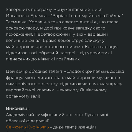
Завершить програму монументальний цикл 
Йоганнеса Брамса – “Варіації на тему Йозефа Гайдна”. 
Таємнича “Хоральна тема святого Антонія”, що стала 
основою твору, й досі приховує загадку свого 
походження. Перетворюючи її у вісім варіацій і 
величний фінал, Брамс демонструє блискучу 
майстерність оркестрового письма. Кожна варіація 
відкриває нові образи й настрої – від урочистих і 
піднесених до ніжних і грайливих. 
Цей вечір об'єднає талант молодої скрипальки, досвід 
французького дириґента та майстерність музикантів 
симфонічного оркестру, відкриваючи слухачам красу 
європейської класики. Чекаємо у Львівському 
органному залі!
Виконавці:
Академічний симфонічний оркестр Луганської 
обласної філармонії
Семюель Куфіньяль
 – дириґент (Франція)