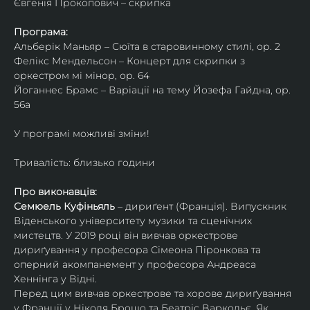
Євгенія Прокопович – скрипка
Програма:
Альберік Маньяр – Сюїта в старовинному стилі, ор. 2
Фелікс Мендельсон – Концерт для скрипки з 
оркестром мі мінор, ор. 64
Йоганнес Брамс – Варіації на тему Йозефа Гайдна, ор. 
56a
У програмі можливі зміни!
Тривалість: близько години
Про виконавців:
Семюель Куфіньяль
 – дириґент (Франція). Випускник 
Віденського університету музики та сценічних 
мистецтв. У 2019 році він вивчав оркестрове 
дириґування у професора Сімеона Піронкова та 
оперний акомпанемент у професора Андреаса 
Хеннінга у Відні.
Перед цим вивчав оркестрове та хорове дириґування 
у Франції у Ніколя Брошо та Беатріс Варкольє. Як 