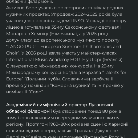
обласній філармонії.
Активно бере участь в оркестрових та міжнародних 
музичних проєктах. Упродовж 2024-2025 років була 
учасницею проєктів академії INSO. У складі оркестру 
ліцею виступала на 35-му Саксонському фестивалі 
Моцарта в Хемніці (Німеччина), а у 2025 році 
долучилася до європейського музичного проєкту 
“TANGO PUR! – European Summer Philharmonic and 
Choir”. У 2026 році взяла участь у майстер-класах 
International Music Academy FORTE у Лієрі (Бельгія).
Є лауреаткою міжнародних конкурсів. На 29-му 
Міжнародному конкурсі Богдана Вархала “Talents for 
Europe” (Дольний Кубін, Словаччина) здобула ІІ 
премію у номінації “Камерна музика” та IV премію у 
номінації “Соло”.
Академічний симфонічний оркестр Луганської 
обласної філармонії
 був створений понад 80 років 
тому і став ключовим осередком музичного життя 
регіону. Протягом 1960–80-х років на сцені філармонії 
ставили відомі опери, такі як "Травіата" Джузеппе 
Верді та "Севільський цирульник"Джоаккіно Россіні. 