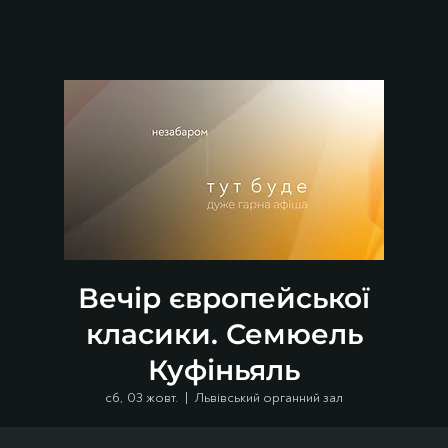
Вечір європейської
класики. Семюель
Куфіньяль
сб, 03 жовт.
  |  
Львівський органний зал