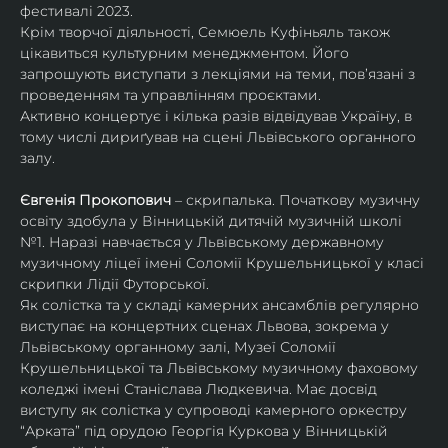
фестивалі 2023.
Крім творчої діяльності, Семюель Куфіньяль також 
цікавиться культурним менеджментом. Його 
запрошують виступати з лекціями на теми, пов’язані з 
проведенням та управлінням проєктами.
Активно концертує і кілька разів відвідував Україну, в 
тому числі дириґував на сцені Львівського органного 
залу. 
Євгенія Прокопович
 – скрипалька. Початкову музичну 
освіту здобула у Вінницькій дитячій музичній школі 
№1. Наразі навчається у Львівському державному 
музичному ліцеї імені Соломії Крушельницької у класі 
скрипки Лідії Футорської.
Як солістка та у складі камерних ансамблів регулярно 
виступає на концертних сценах Львова, зокрема у 
Львівському органному залі, Музеї Соломії 
Крушельницької та Львівському музичному фаховому 
коледжі імені Станіслава Людкевича. Має досвід 
виступу як солістка у супроводі камерного оркестру 
“Арката” під орудою Георгія Куркова у Вінницькій 