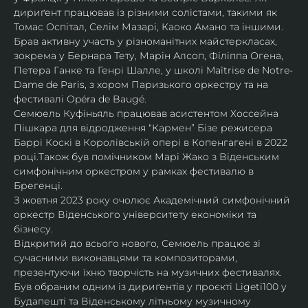
дириґент працював із різними солістами, такими як 
Томас Оспітал, Селім Мазарі, Каоко Амано та іншими. 
Брав активну участь у різноманітних майстеркласах, 
зокрема у Бернара Тету, Марін Алсоп, Філіппа Огена, 
Петера Ганке та Генрі Шалле, у школі Maîtrise de Notre-
Dame de Paris, з хором Паризького оркестру та на 
фестивалі Opéra de Baugé.
Семюель Куфіньяль працював асистентом Хоссейна 
Пішкара для відродження “Кармен” Бізе режисера 
Баррі Коскі в Королівській опері в Копенгагені в 2022 
році.Також був помічником Марі Жако з Віденським 
симфонічним оркестром у рамках фестивалю в 
Брегенці. 
З жовтня 2023 року очолює Академічний симфонічний 
оркестр Віденського університету економіки та 
бізнесу.
Відкритий до всього нового, Семюель працює зі 
сучасними виконавцями та композиторами, 
презентуючи їхню творчість на музичних фестивалях. 
Був обраним одним із дириґентів у проєкті Ligeti100 у 
Будапешті та Віденському літньому музичному 