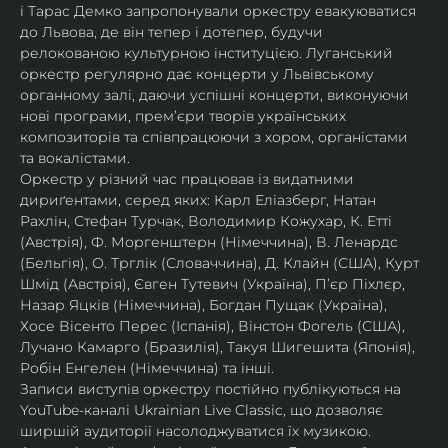
і Тарас Демко запропонували оркестру евакуюватися 
до Львова, де він тепер і дотепер, будучи 
релокованою культурною інституцією. Луганський 
оркестр регулярно дає концерти у Львівському 
органному залі, даючи успішні концерти, виконуючи 
нові програми, прем’єри творів українських 
композиторів та співпрацюючи з хором, органістами 
та вокалістами.
Оркестр у різний час працював із видатними 
дириґентами, серед яких: Карл Еліазберг, Натан 
Рахлін, Стефан Турчак, Володимир Кожухар, К. Етті 
(Австрія), Ф. Моргенштерн (Німеччина), В. Ленардс 
(Бельгія), О. Трглік (Словаччина), Д. Клайн (США), Курт 
Шмід (Австрія), Євген Тутевич (Україна), П’єр Піхлєр, 
Назар Яцків (Німеччина), Богдан Пущак (Україна), 
Хосе Вісенто Перес (Іспанія), Вінстон Фогель (США), 
Лучано Камарго (Бразилія), Такуя Шигешита (Японія), 
Робін Енгелен (Німеччина) та інші.
Записи виступів оркестру постійно публікуються на 
YouTube-каналі Ukrainian Live Classic, що дозволяє 
ширшій аудиторії насолоджуватися їх музикою​.