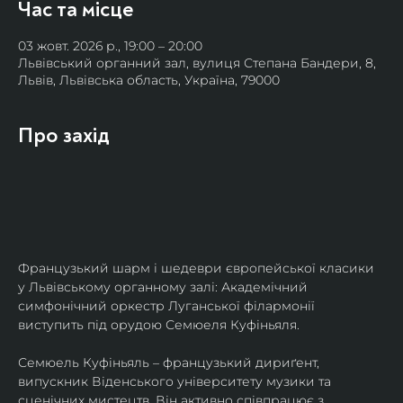
Час та місце
03 жовт. 2026 р., 19:00 – 20:00
Львівський органний зал, вулиця Степана Бандери, 8,
Львів, Львівська область, Україна, 79000
Про захід
Французький шарм і шедеври європейської класики 
у Львівському органному залі: Академічний 
симфонічний оркестр Луганської філармонії 
виступить під орудою Семюеля Куфіньяля.
Семюель Куфіньяль – французький дириґент, 
випускник Віденського університету музики та 
сценічних мистецтв. Він активно співпрацює з 