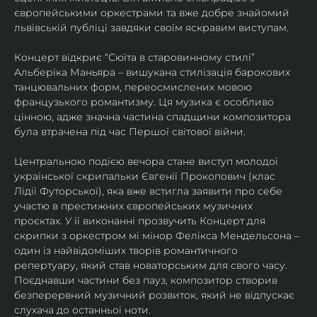
європейськими оркестрами та вже добре знайомий 
львівській публіці завдяки своїм яскравим виступам. 
Концерт відкриє “Сюїта в старовинному стилі” 
Альберіка Маньяра – вишукана стилізація барокових 
танцювальних форм, переосмислених мовою 
французького романтизму. Ця музика є особливо 
цінною, адже значна частина спадщини композитора 
була втрачена під час Першої світової війни. 
Центральною подією вечора стане виступ молодої 
української скрипальки Євгенії Прокопович (клас 
Лідії Футорської), яка вже встигла заявити про себе 
участю в престижних європейських музичних 
проєктах. У її виконанні прозвучить Концерт для 
скрипки з оркестром мі мінор Фелікса Мендельсона – 
один із найвідоміших творів романтичного 
репертуару, який став новаторським для свого часу. 
Поєднавши частини без пауз, композитор створив 
безперервний музичний розвиток, який не відпускає 
слухача до останньої ноти. 