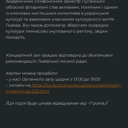
Академічний симфонічний оркестр Луганської 
обласної філармонії став активним, помітним і одним 
із ключових мистецьких колективів в українській 
культурі та важливим учасником культурного життя 
Львова. Він також допомагає зберігати осередок 
культури тимчасово окупованого регіону, звідки 
походить.
Концертний зал працює відповідно до безпекових 
рекомендацій Львівської міської ради.
Квитки можна придбати:
– у касі Органного залу щодня з 13:00 до 19:00
– онлайн на
https://lviv.kontramarka.ua/uk/concert/lvivskij-
organnyj-zal-533.html
//Ця подія буде цікава відвідувачам від ~7 років.//