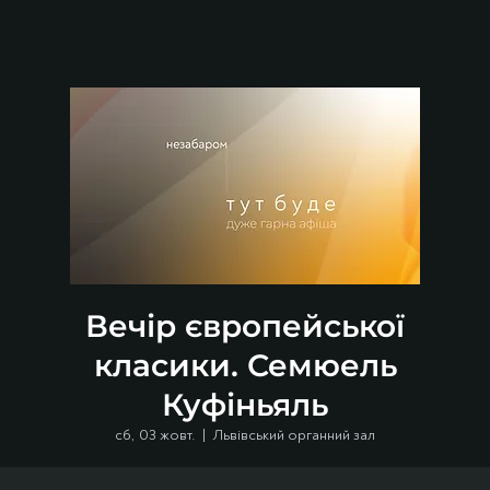
Вечір європейської
класики. Семюель
Куфіньяль
сб, 03 жовт.
  |  
Львівський органний зал