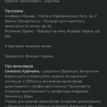
Євгенія Прокопович – скрипка
Програма:
Альберік Маньяр – Сюїта в старовинному стилі, ор. 2
Фелікс Мендельсон – Концерт для скрипки з 
оркестром мі мінор, ор. 64
Йоганнес Брамс – Варіації на тему Йозефа Гайдна, ор. 
56a
У програмі можливі зміни!
Тривалість: близько години
Про виконавців:
Семюель Куфіньяль
 – дириґент (Франція). Випускник 
Віденського університету музики та сценічних 
мистецтв. У 2019 році він вивчав оркестрове 
дириґування у професора Сімеона Піронкова та 
оперний акомпанемент у професора Андреаса 
Хеннінга у Відні.
Перед цим вивчав оркестрове та хорове дириґування 
у Франції у Ніколя Брошо та Беатріс Варкольє. Як 