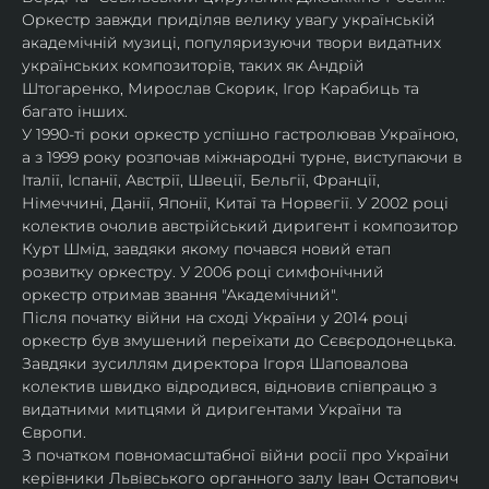
Оркестр завжди приділяв велику увагу українській 
академічній музиці, популяризуючи твори видатних 
українських композиторів, таких як Андрій 
Штогаренко, Мирослав Скорик, Ігор Карабиць та 
багато інших.
У 1990-ті роки оркестр успішно гастролював Україною, 
а з 1999 року розпочав міжнародні турне, виступаючи в 
Італії, Іспанії, Австрії, Швеції, Бельгії, Франції, 
Німеччині, Данії, Японії, Китаї та Норвегії. У 2002 році 
колектив очолив австрійський диригент і композитор 
Курт Шмід, завдяки якому почався новий етап 
розвитку оркестру. У 2006 році симфонічний 
оркестр отримав звання "Академічний".
Після початку війни на сході України у 2014 році 
оркестр був змушений переїхати до Сєвєродонецька. 
Завдяки зусиллям директора Ігоря Шаповалова 
колектив швидко відродився, відновив співпрацю з 
видатними митцями й диригентами України та 
Європи.
З початком повномасштабної війни росії про України 
керівники Львівського органного залу Іван Остапович 