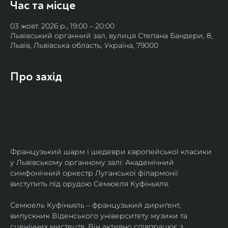
Час та місце
03 жовт. 2026 р., 19:00 – 20:00
Львівський органний зал, вулиця Степана Бандери, 8,
Львів, Львівська область, Україна, 79000
Про захід
Французький шарм і шедеври європейської класики 
у Львівському органному залі: Академічний 
симфонічний оркестр Луганської філармонії 
виступить під орудою Семюеля Куфіньяля.
Семюель Куфіньяль – французький дириґент, 
випускник Віденського університету музики та 
сценічних мистецтв. Він активно співпрацює з 