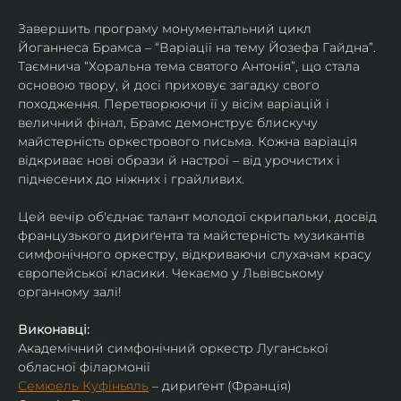
Завершить програму монументальний цикл 
Йоганнеса Брамса – “Варіації на тему Йозефа Гайдна”. 
Таємнича “Хоральна тема святого Антонія”, що стала 
основою твору, й досі приховує загадку свого 
походження. Перетворюючи її у вісім варіацій і 
величний фінал, Брамс демонструє блискучу 
майстерність оркестрового письма. Кожна варіація 
відкриває нові образи й настрої – від урочистих і 
піднесених до ніжних і грайливих. 
Цей вечір об'єднає талант молодої скрипальки, досвід 
французького дириґента та майстерність музикантів 
симфонічного оркестру, відкриваючи слухачам красу 
європейської класики. Чекаємо у Львівському 
органному залі!
Виконавці:
Академічний симфонічний оркестр Луганської 
обласної філармонії
Семюель Куфіньяль
 – дириґент (Франція)