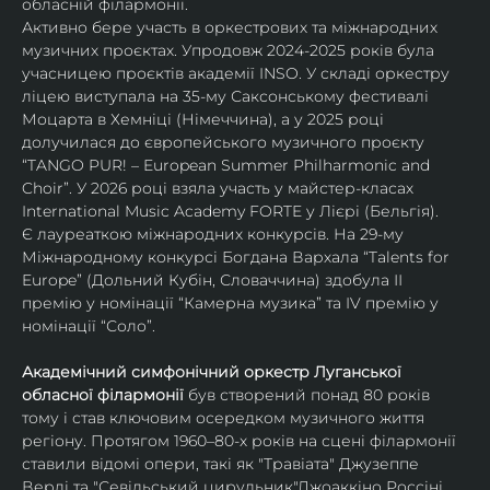
обласній філармонії.
Активно бере участь в оркестрових та міжнародних 
музичних проєктах. Упродовж 2024-2025 років була 
учасницею проєктів академії INSO. У складі оркестру 
ліцею виступала на 35-му Саксонському фестивалі 
Моцарта в Хемніці (Німеччина), а у 2025 році 
долучилася до європейського музичного проєкту 
“TANGO PUR! – European Summer Philharmonic and 
Choir”. У 2026 році взяла участь у майстер-класах 
International Music Academy FORTE у Лієрі (Бельгія).
Є лауреаткою міжнародних конкурсів. На 29-му 
Міжнародному конкурсі Богдана Вархала “Talents for 
Europe” (Дольний Кубін, Словаччина) здобула ІІ 
премію у номінації “Камерна музика” та IV премію у 
номінації “Соло”.
Академічний симфонічний оркестр Луганської 
обласної філармонії
 був створений понад 80 років 
тому і став ключовим осередком музичного життя 
регіону. Протягом 1960–80-х років на сцені філармонії 
ставили відомі опери, такі як "Травіата" Джузеппе 
Верді та "Севільський цирульник"Джоаккіно Россіні. 