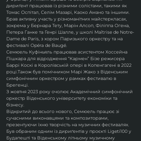
дириґент працював із різними солістами, такими як 
Томас Оспітал, Селім Мазарі, Каоко Амано та іншими. 
Брав активну участь у різноманітних майстеркласах, 
зокрема у Бернара Тету, Марін Алсоп, Філіппа Огена, 
Петера Ганке та Генрі Шалле, у школі Maîtrise de Notre-
Dame de Paris, з хором Паризького оркестру та на 
фестивалі Opéra de Baugé.
Семюель Куфіньяль працював асистентом Хоссейна 
Пішкара для відродження “Кармен” Бізе режисера 
Баррі Коскі в Королівській опері в Копенгагені в 2022 
році.Також був помічником Марі Жако з Віденським 
симфонічним оркестром у рамках фестивалю в 
Брегенці. 
З жовтня 2023 року очолює Академічний симфонічний 
оркестр Віденського університету економіки та 
бізнесу.
Відкритий до всього нового, Семюель працює зі 
сучасними виконавцями та композиторами, 
презентуючи їхню творчість на музичних фестивалях. 
Був обраним одним із дириґентів у проєкті Ligeti100 у 
Будапешті та Віденському літньому музичному 