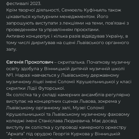
фестивалі 2023.
Крім творчої діяльності, Семюель Куфіньяль також 
цікавиться культурним менеджментом. Його 
запрошують виступати з лекціями на теми, пов’язані з 
проведенням та управлінням проєктами.
Активно концертує і кілька разів відвідував Україну, в 
тому числі дириґував на сцені Львівського органного 
залу. 
Євгенія Прокопович
 – скрипалька. Початкову музичну 
освіту здобула у Вінницькій дитячій музичній школі 
№1. Наразі навчається у Львівському державному 
музичному ліцеї імені Соломії Крушельницької у класі 
скрипки Лідії Футорської.
Як солістка та у складі камерних ансамблів регулярно 
виступає на концертних сценах Львова, зокрема у 
Львівському органному залі, Музеї Соломії 
Крушельницької та Львівському музичному фаховому 
коледжі імені Станіслава Людкевича. Має досвід 
виступу як солістка у супроводі камерного оркестру 
“Арката” під орудою Георгія Куркова у Вінницькій 