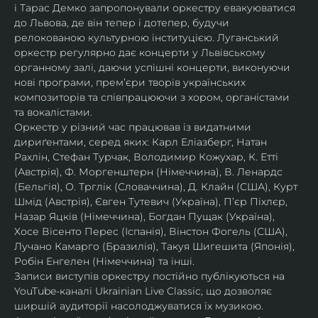
і Тарас Демко запропонували оркестру евакуюватися 
до Львова, де він тепер і дотепер, будучи 
релокованою культурною інституцією. Луганський 
оркестр регулярно дає концерти у Львівському 
органному залі, даючи успішні концерти, виконуючи 
нові програми, прем’єри творів українських 
композиторів та співпрацюючи з хором, органістами 
та вокалістами.
Оркестр у різний час працював із видатними 
дириґентами, серед яких: Карл Еліазберг, Натан 
Рахлін, Стефан Турчак, Володимир Кожухар, К. Етті 
(Австрія), Ф. Моргенштерн (Німеччина), В. Ленардс 
(Бельгія), О. Трглік (Словаччина), Д. Клайн (США), Курт 
Шмід (Австрія), Євген Тутевич (Україна), П’єр Піхлєр, 
Назар Яцків (Німеччина), Богдан Пущак (Україна), 
Хосе Вісенто Перес (Іспанія), Вінстон Фогель (США), 
Лучано Камарго (Бразилія), Такуя Шигешита (Японія), 
Робін Енгелен (Німеччина) та інші.
Записи виступів оркестру постійно публікуються на 
YouTube-каналі Ukrainian Live Classic, що дозволяє 
ширшій аудиторії насолоджуватися їх музикою​.