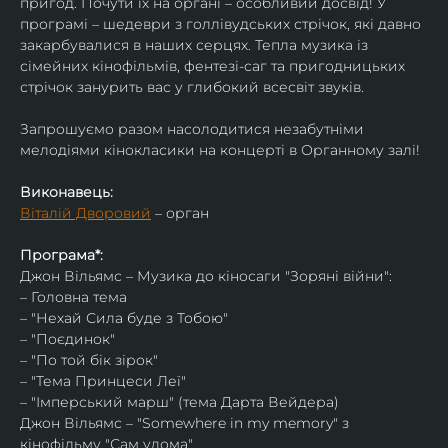
пригод. Почути їх на органі – особливий досвід! У 
програмі – шедеври з голлівудських стрічок, які давно 
закарбувалися в наших серцях. Тепла музика із 
сімейних кінофільмів, фентезі-саг та пригодницьких 
стрічок занурить вас у глибокий всесвіт звуків.
Запрошуємо разом насолодитися незабутніми 
мелодіями кінокласики на концерті в Органному залі!
Виконавець:
Віталій Дворовий
 – орган
Програма*:
Джон Вільямс – Музика до кіносаги "Зоряні війни":
– Головна тема
– "Нехай Сила буде з Тобою"
– "Поєдинок"
– "По той бік зірок"
– "Тема Принцеси Леї"
– "Імперський марш" (тема Дарта Вейдера)
Джон Вільямс – "Somewhere in my memory" з 
кінофільму "Сам удома"