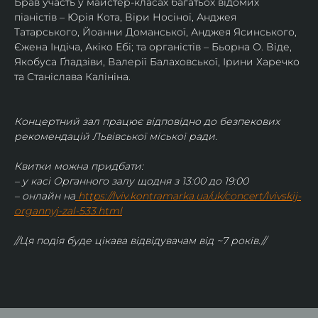
Брав участь у майстер-класах багатьох відомих 
піаністів – Юрія Кота, Віри Носіної, Анджея 
Татарського, Йоанни Доманської, Анджея Ясинського, 
Єжена Індіча, Акіко Ебі; та органістів – Бьорна О. Віде, 
Якобуса Ґладзіви, Валерії Балаховської, Ірини Харечко 
та Станіслава Калініна.
Концертний зал працює відповідно до безпекових 
рекомендацій Львівської міської ради.
Квитки можна придбати:
– у касі Органного залу щодня з 13:00 до 19:00
– онлайн на
https://lviv.kontramarka.ua/uk/concert/lvivskij-
organnyj-zal-533.html
//Ця подія буде цікава відвідувачам від ~7 років.//