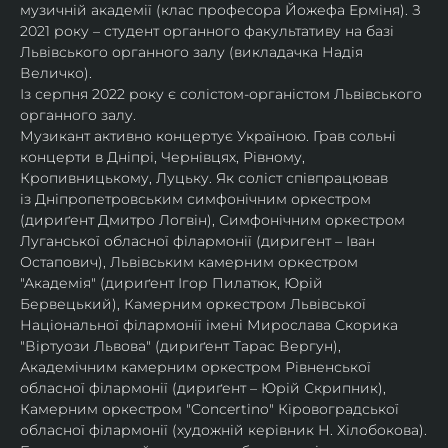
музичній академії (клас професора Йожефа Ерміня). З 
2021 року – студент органного факультативу на базі 
Львівського органного залу (викладачка Надія 
Величко).
Із серпня 2022 року є солістом-органістом Львівського 
органного залу.
Музикант активно концертує Україною. Грав сольні 
концерти в Дніпрі, Чернівцях, Рівному, 
Кропивницькому, Луцьку. Як соліст співпрацював 
із Дніпропетровським симфонічним оркестром 
(дириґент Дмитро Логвін), Симфонічним оркестром 
Луганської обласної філармонії (диригент – Іван 
Остапович), Львівським камерним оркестром 
"Академія" (дириґент Ігор Пилатюк, Юрій 
Бервецький), Камерним оркестром Львівської 
Національної філармонії імені Мирослава Скорика 
"Віртуози Львова" (дириґент Тарас Вергун), 
Академічним камерним оркестром Рівненської 
обласної філармонії (дириґент – Юрій Скрипник), 
Камерним оркестром "Concertino" Кіровоградської 
обласної філармонії (художній керівник Н. Хілобокова).