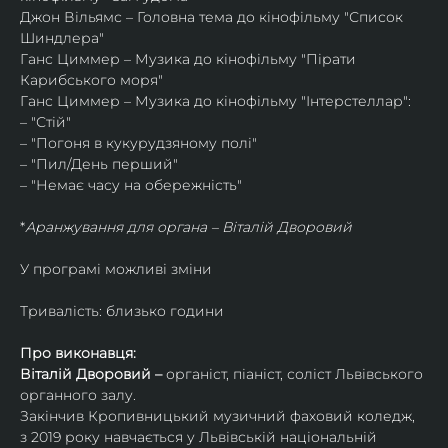
Джон Вільямс – Головна тема до кінофільму "Список 
Шиндлера"
Ганс Циммер – Музика до кінофільму "Пірати 
Карибського моря"
Ганс Циммер – Музика до кінофільму "Інтерстеллар":
– "Стій"
– "Погоня в кукурудзяному полі"
– "Пил/День перший"
– "Немає часу на обережність"
*
Аранжування для органа – Віталій Дворовий
У програмі можливі зміни
Тривалість: близько години
Про виконавця:
Віталій Дворовий – 
органіст, піаніст, соліст Львівського 
органного залу.
Закінчив Кропивницький музичний фаховий коледж, 
з 2019 року навчається у Львівській національній 