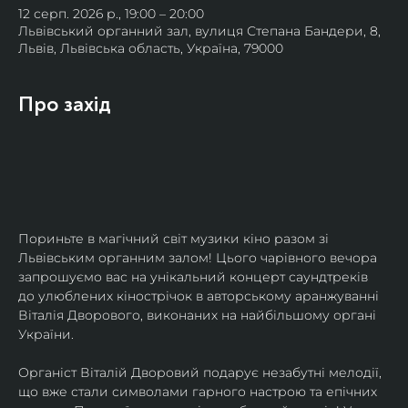
12 серп. 2026 р., 19:00 – 20:00
Львівський органний зал, вулиця Степана Бандери, 8,
Львів, Львівська область, Україна, 79000
Про захід
Пориньте в магічний світ музики кіно разом зі 
Львівським органним залом! Цього чарівного вечора 
запрошуємо вас на унікальний концерт саундтреків 
до улюблених кінострічок в авторському аранжуванні 
Віталія Дворового, виконаних на найбільшому органі 
України.
Органіст Віталій Дворовий подарує незабутні мелодії, 
що вже стали символами гарного настрою та епічних 