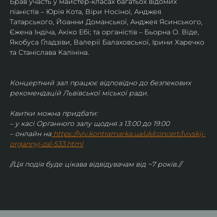
Брав участь у майстер-класах багатьох відомих 
піаністів – Юрія Кота, Віри Носіної, Анджея 
Татарського, Йоанни Доманської, Анджея Ясинського, 
Єжена Індіча, Акіко Ебі; та органістів – Бьорна О. Віде, 
Якобуса Ґладзіви, Валерії Балаховської, Ірини Харечко 
та Станіслава Калініна.
Концертний зал працює відповідно до безпекових 
рекомендацій Львівської міської ради.
Квитки можна придбати:
– у касі Органного залу щодня з 13:00 до 19:00
– онлайн на
https://lviv.kontramarka.ua/uk/concert/lvivskij-
organnyj-zal-533.html
//Ця подія буде цікава відвідувачам від ~7 років.//