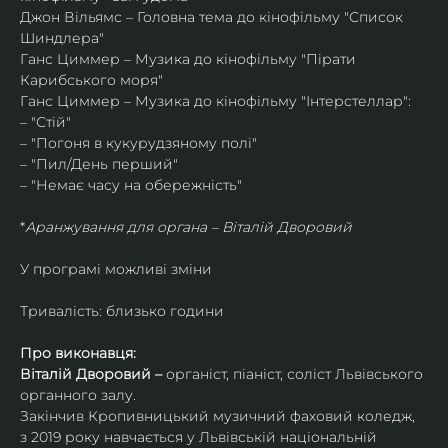
Джон Вільямс – Головна тема до кінофільму "Список 
Шиндлера"
Ганс Циммер – Музика до кінофільму "Пірати 
Карибського моря"
Ганс Циммер – Музика до кінофільму "Інтерстеллар":
– "Стій"
– "Погоня в кукурудзяному полі"
– "Пил/День перший"
– "Немає часу на обережність"
*
Аранжування для органа – Віталій Дворовий
У програмі можливі зміни
Тривалість: близько години
Про виконавця:
Віталій Дворовий – 
органіст, піаніст, соліст Львівського 
органного залу.
Закінчив Кропивницький музичний фаховий коледж, 
з 2019 року навчається у Львівській національній 