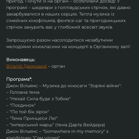
пригод. Почути їх на органі – особливий досвід! У 
програмі – шедеври з голлівудських стрічок, які давно 
закарбувалися в наших серцях. Тепла музика із 
сімейних кінофільмів, фентезі-саг та пригодницьких 
стрічок занурить вас у глибокий всесвіт звуків.
Запрошуємо разом насолодитися незабутніми 
мелодіями кінокласики на концерті в Органному залі!
Виконавець:
Віталій Дворовий
 – орган
Програма*:
Джон Вільямс – Музика до кіносаги "Зоряні війни":
– Головна тема
– "Нехай Сила буде з Тобою"
– "Поєдинок"
– "По той бік зірок"
– "Тема Принцеси Леї"
– "Імперський марш" (тема Дарта Вейдера)
Джон Вільямс – "Somewhere in my memory" з 
кінофільму "Сам удома"