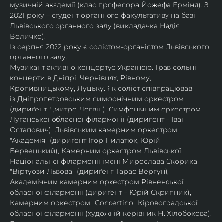
музичній академії (клас професора Йожефа Ерміня). З 
2021 року – студент органного факультативу на базі 
Львівського органного залу (викладачка Надія 
Величко).
Із серпня 2022 року є солістом-органістом Львівського 
органного залу.
Музикант активно концертує Україною. Грав сольні 
концерти в Дніпрі, Чернівцях, Рівному, 
Кропивницькому, Луцьку. Як соліст співпрацював 
із Дніпропетровським симфонічним оркестром 
(дириґент Дмитро Логвін), Симфонічним оркестром 
Луганської обласної філармонії (диригент – Іван 
Остапович), Львівським камерним оркестром 
"Академія" (дириґент Ігор Пилатюк, Юрій 
Бервецький), Камерним оркестром Львівської 
Національної філармонії імені Мирослава Скорика 
"Віртуози Львова" (дириґент Тарас Вергун), 
Академічним камерним оркестром Рівненської 
обласної філармонії (дириґент – Юрій Скрипник), 
Камерним оркестром "Concertino" Кіровоградської 
обласної філармонії (художній керівник Н. Хілобокова).