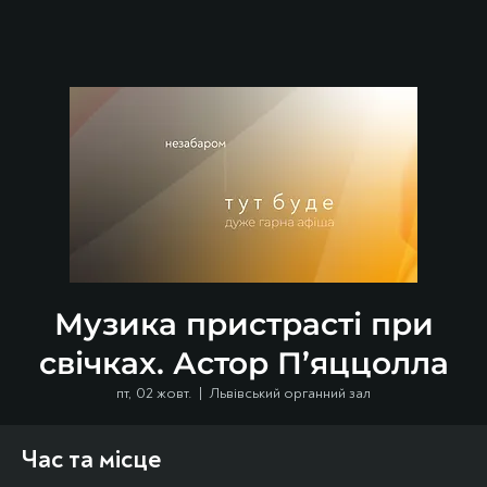
Музика пристрасті при
свічках. Астор П’яццолла
пт, 02 жовт.
  |  
Львівський органний зал
Час та місце