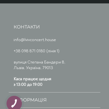
КОНТАКТИ
info@lvivconcert.house
+38 098 871 0180 (лінія 1)
вулиця Степана Бандери 8,
Львів, Україна, 79013
Каса працює щодня
з 13:00 до 19:00
ІНФОРМАЦІЯ