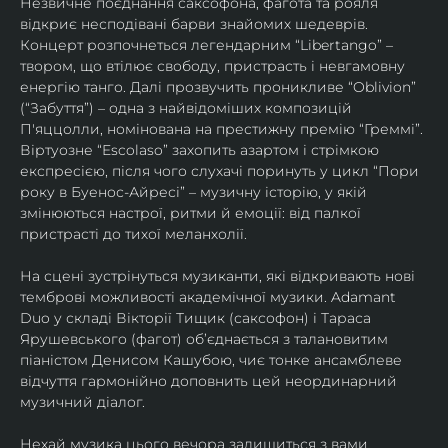
Незвичне поєднання саксофона, фагота та рояля 
відкриє несподівані барви знайомих шедеврів. 
Концерт розпочнеться легендарним “Libertango” – 
твором, що втілює свободу, пристрасть і невгамовну 
енергію танго. Далі прозвучить проникливе “Oblivion” 
(“Забуття”) – одна з найвідоміших композицій 
П'яццолли, номінована на престижну премію “Греммі”. 
Віртуозне “Escolaso” захопить азартом і стрімкою 
експресією, після чого слухачі поринуть у цикл “Пори 
року в Буенос-Айресі” – музичну історію, у якій 
змінюються настрої, ритми й емоції: від палкої 
пристрасті до тихої меланхолії. 
На сцені зустрінуться музиканти, які відкривають нові 
темброві можливості академічної музики. Adamant 
Duo у складі Вікторії Тищик (саксофон) і Тараса 
Ярушевського (фагот) об’єднається з талановитим 
піаністом Денисом Кашубою, чиє тонке ансамблеве 
відчуття гармонійно доповнить цей неординарний 
музичний діалог.
Нехай музика цього вечора залишиться з вами 