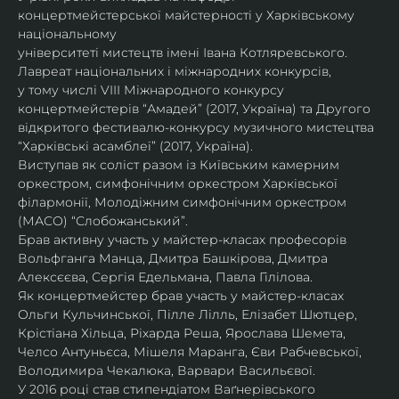
концертмейстерської майстерності у Харківському 
національному
університеті мистецтв імені Івана Котляревського. 
Лавреат національних і міжнародних конкурсів,
у тому числі VIII Міжнародного конкурсу 
концертмейстерів “Амадей” (2017, Україна) та Другого
відкритого фестивалю-конкурсу музичного мистецтва 
“Харківські асамблеї” (2017, Україна).
Виступав як соліст разом із Київським камерним 
оркестром, симфонічним оркестром Харківської
філармонії, Молодіжним симфонічним оркестром 
(МАСО) “Слобожанський”.
Брав активну участь у майстер-класах професорів 
Вольфганга Манца, Дмитра Башкірова, Дмитра
Алексєєва, Сергія Едельмана, Павла Гілілова.
Як концертмейстер брав участь у майстер-класах 
Ольги Кульчинської, Пілле Лілль, Елізабет Шютцер, 
Крістіана Хільца, Ріхарда Реша, Ярослава Шемета, 
Челсо Антуньєса, Мішеля Маранга, Єви Рабчевської, 
Володимира Чекалюка, Варвари Васильєвої.
У 2016 році став стипендіатом Ваґнерівського 