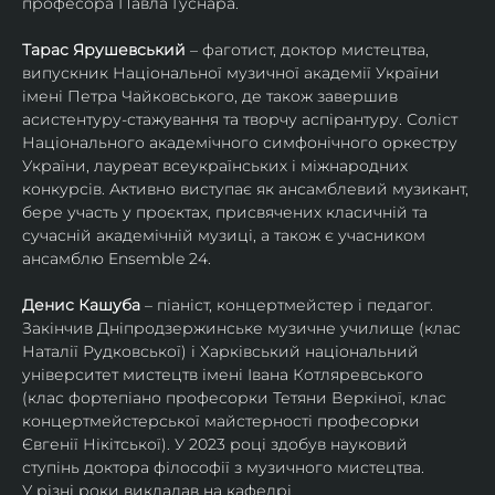
професора Павла Гуснара.
Тарас Ярушевський
 – фаготист, доктор мистецтва, 
випускник Національної музичної академії України 
імені Петра Чайковського, де також завершив 
асистентуру-стажування та творчу аспірантуру. Соліст 
Національного академічного симфонічного оркестру 
України, лауреат всеукраїнських і міжнародних 
конкурсів. Активно виступає як ансамблевий музикант, 
бере участь у проєктах, присвячених класичній та 
сучасній академічній музиці, а також є учасником 
ансамблю Ensemble 24.
Денис Кашуба
 – піаніст, концертмейстер і педагог. 
Закінчив Дніпродзержинське музичне училище (клас 
Наталії Рудковської) і Харківський національний 
університет мистецтв імені Івана Котляревського 
(клас фортепіано професорки Тетяни Веркіної, клас 
концертмейстерської майстерності професорки 
Євгенії Нікітської). У 2023 році здобув науковий 
ступінь доктора філософії з музичного мистецтва.
У різні роки викладав на кафедрі 