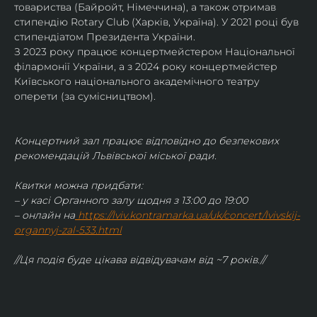
товариства (Байройт, Німеччина), а також отримав
стипендію Rotary Club (Харків, Україна). У 2021 році був 
стипендіатом Президента України. 
З 2023 року працює концертмейстером Національної 
філармонії України, а з 2024 року концертмейстер 
Київського національного академічного театру 
оперети (за сумісництвом).
Концертний зал працює відповідно до безпекових 
рекомендацій Львівської міської ради.
Квитки можна придбати:
– у касі Органного залу щодня з 13:00 до 19:00
– онлайн на
https://lviv.kontramarka.ua/uk/concert/lvivskij-
organnyj-zal-533.html
//Ця подія буде цікава відвідувачам від ~7 років.//