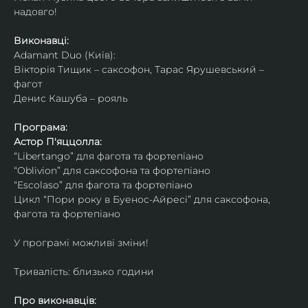
надовго!
Виконавці: 
Adamant Duo (Київ): 
Вікторія Тищик – саксофон, Тарас Ярушевський – 
фагот
Денис Кашуба – рояль
Програма:
Астор П'яццолла:
“Libertango” для фагота та фортепіано
“Oblivion” для саксофона та фортепіано
“Escolaso” для фагота та фортепіано
Цикл “Пори року в Буенос-Айресі” для саксофона, 
фагота та фортепіано
У програмі можливі зміни!
Тривалість: близько години
Про виконавців: