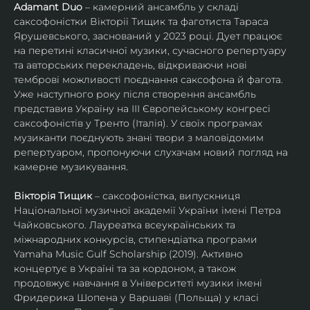
Adamant Duo
 – камерний ансамбль у складі 
саксофоністки Вікторії Тищик та фаготиста Тараса 
Ярушевського, заснований у 2023 році. Дует працює 
на перетині класичної музики, сучасного репертуару 
та авторських перекладень, відкриваючи нові 
темброві можливості поєднання саксофона й фагота. 
Уже наступного року після створення ансамбль 
представив Україну на ІІІ Європейському конгресі 
саксофоністів у Тренто (Італія). У своїх програмах 
музиканти поєднують знані твори з маловідомим 
репертуаром, пропонуючи слухачам новий погляд на 
камерне музикування.
Вікторія Тищик
 – саксофоністка, випускниця 
Національної музичної академії України імені Петра 
Чайковського. Лауреатка всеукраїнських та 
міжнародних конкурсів, стипендіатка програми 
Yamaha Music Gulf Scholarship (2019). Активно 
концертує в Україні та за кордоном, а також 
продовжує навчання в Університеті музики імені 
Фридерика Шопена у Варшаві (Польща) у класі 