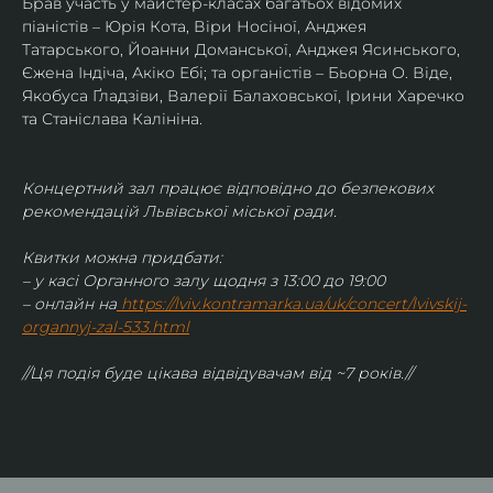
Брав участь у майстер-класах багатьох відомих 
піаністів – Юрія Кота, Віри Носіної, Анджея 
Татарського, Йоанни Доманської, Анджея Ясинського, 
Єжена Індіча, Акіко Ебі; та органістів – Бьорна О. Віде, 
Якобуса Ґладзіви, Валерії Балаховської, Ірини Харечко 
та Станіслава Калініна.
Концертний зал працює відповідно до безпекових 
рекомендацій Львівської міської ради.
Квитки можна придбати:
– у касі Органного залу щодня з 13:00 до 19:00
– онлайн на
https://lviv.kontramarka.ua/uk/concert/lvivskij-
organnyj-zal-533.html
//Ця подія буде цікава відвідувачам від ~7 років.//