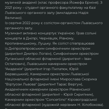
музичній академії (клас професора Йожефа Ерміня). З 
2021 року – студент органного факультативу на базі 
Львівського органного залу (викладачка Надія 
Величко).
Із серпня 2022 року є солістом-органістом Львівського 
органного залу.
Музикант активно концертує Україною. Грав сольні 
концерти в Дніпрі, Чернівцях, Рівному, 
Кропивницькому, Луцьку. Як соліст співпрацював 
із Дніпропетровським симфонічним оркестром 
(дириґент Дмитро Логвін), Симфонічним оркестром 
Луганської обласної філармонії (диригент – Іван 
Остапович), Львівським камерним оркестром 
"Академія" (дириґент Ігор Пилатюк, Юрій 
Бервецький), Камерним оркестром Львівської 
Національної філармонії імені Мирослава Скорика 
"Віртуози Львова" (дириґент Тарас Вергун), 
Академічним камерним оркестром Рівненської 
обласної філармонії (дириґент – Юрій Скрипник), 
Камерним оркестром "Concertino" Кіровоградської 
обласної філармонії (художній керівник Н. Хілобокова).