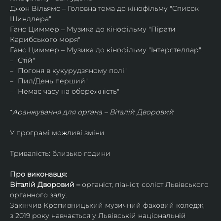
Джон Вільямс – Головна тема до кінофільму "Список 
Шиндлера"
Ганс Циммер – Музика до кінофільму "Пірати 
Карибського моря"
Ганс Циммер – Музика до кінофільму "Інтерстеллар":
– "Стій"
– "Погоня в кукурудзяному полі"
– "Пил/День перший"
– "Немає часу на обережність"
*
Аранжування для органа – Віталій Дворовий
У програмі можливі зміни
Тривалість: близько години
Про виконавця:
Віталій Дворовий – 
органіст, піаніст, соліст Львівського 
органного залу.
Закінчив Кропивницький музичний фаховий коледж, 
з 2019 року навчається у Львівській національній 