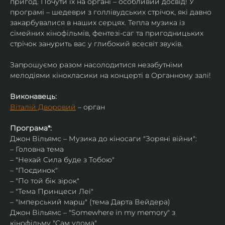
пригод. Почути їх на органі – особливий досвід! У 
програмі – шедеври з голлівудських стрічок, які давно 
закарбувалися в наших серцях. Тепла музика із 
сімейних кінофільмів, фентезі-саг та пригодницьких 
стрічок занурить вас у глибокий всесвіт звуків.
Запрошуємо разом насолодитися незабутніми 
мелодіями кінокласики на концерті в Органному залі!
Виконавець:
Віталій Дворовий
 – орган
Програма*:
Джон Вільямс – Музика до кіносаги "Зоряні війни":
– Головна тема
– "Нехай Сила буде з Тобою"
– "Поєдинок"
– "По той бік зірок"
– "Тема Принцеси Леї"
– "Імперський марш" (тема Дарта Вейдера)
Джон Вільямс – "Somewhere in my memory" з 
кінофільму "Сам удома"