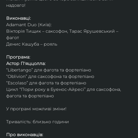
надовго!
Виконавці: 
Adamant Duo (Київ): 
Вікторія Тищик – саксофон, Тарас Ярушевський – 
фагот
Денис Кашуба – рояль
Програма:
Астор П'яццолла:
“Libertango” для фагота та фортепіано
“Oblivion” для саксофона та фортепіано
“Escolaso” для фагота та фортепіано
Цикл “Пори року в Буенос-Айресі” для саксофона, 
фагота та фортепіано
У програмі можливі зміни!
Тривалість: близько години
Про виконавців: