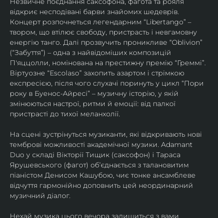
Незвичне поєднання саксофона, фагота та рояля 
відкриє несподівані барви знайомих шедеврів. 
Концерт розпочнеться легендарним “Libertango” – 
твором, що втілює свободу, пристрасть і невгамовну 
енергію танго. Далі прозвучить проникливе “Oblivion” 
(“Забуття”) – одна з найвідоміших композицій 
П'яццолли, номінована на престижну премію “Греммі”. 
Віртуозне “Escolaso” захопить азартом і стрімкою 
експресією, після чого слухачі поринуть у цикл “Пори 
року в Буенос-Айресі” – музичну історію, у якій 
змінюються настрої, ритми й емоції: від палкої 
пристрасті до тихої меланхолії. 
На сцені зустрінуться музиканти, які відкривають нові 
темброві можливості академічної музики. Adamant 
Duo у складі Вікторії Тищик (саксофон) і Тараса 
Ярушевського (фагот) об’єднається з талановитим 
піаністом Денисом Кашубою, чиє тонке ансамблеве 
відчуття гармонійно доповнить цей неординарний 
музичний діалог.
Нехай музика цього вечора залишиться з вами 