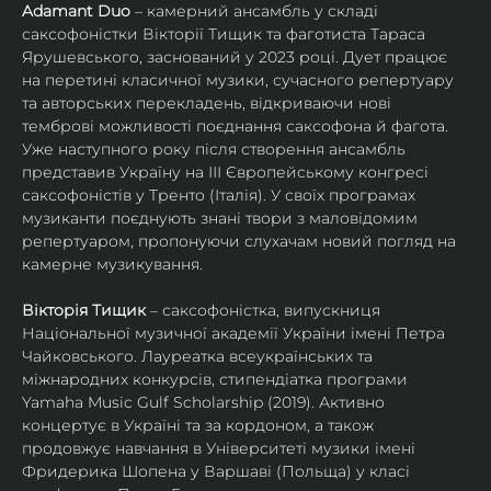
Adamant Duo
 – камерний ансамбль у складі 
саксофоністки Вікторії Тищик та фаготиста Тараса 
Ярушевського, заснований у 2023 році. Дует працює 
на перетині класичної музики, сучасного репертуару 
та авторських перекладень, відкриваючи нові 
темброві можливості поєднання саксофона й фагота. 
Уже наступного року після створення ансамбль 
представив Україну на ІІІ Європейському конгресі 
саксофоністів у Тренто (Італія). У своїх програмах 
музиканти поєднують знані твори з маловідомим 
репертуаром, пропонуючи слухачам новий погляд на 
камерне музикування.
Вікторія Тищик
 – саксофоністка, випускниця 
Національної музичної академії України імені Петра 
Чайковського. Лауреатка всеукраїнських та 
міжнародних конкурсів, стипендіатка програми 
Yamaha Music Gulf Scholarship (2019). Активно 
концертує в Україні та за кордоном, а також 
продовжує навчання в Університеті музики імені 
Фридерика Шопена у Варшаві (Польща) у класі 