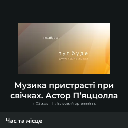
Музика пристрасті при
свічках. Астор П’яццолла
пт, 02 жовт.
  |  
Львівський органний зал
Час та місце