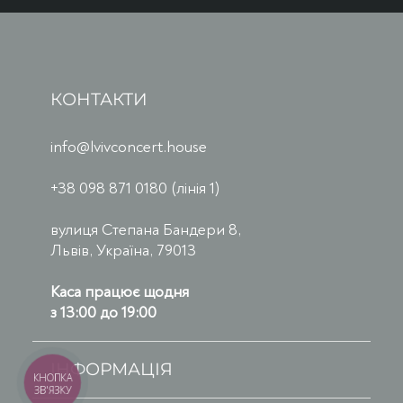
КОНТАКТИ
info@lvivconcert.house
+38 098 871 0180 (лінія 1)
вулиця Степана Бандери 8,
Львів, Україна, 79013
Каса працює щодня
з 13:00 до 19:00
ІНФОРМАЦІЯ
КНОПКА
ЗВ'ЯЗКУ