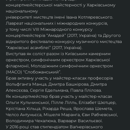
концертмейстерської майстерності у Харківському 
національному
університеті мистецтв імені Івана Котляревського. 
Лавреат національних і міжнародних конкурсів,
у тому числі VIII Міжнародного конкурсу 
концертмейстерів “Амадей” (2017, Україна) та Другого
відкритого фестивалю-конкурсу музичного мистецтва 
“Харківські асамблеї” (2017, Україна).
Виступав як соліст разом із Київським камерним 
оркестром, симфонічним оркестром Харківської
філармонії, Молодіжним симфонічним оркестром 
(МАСО) “Слобожанський”.
Брав активну участь у майстер-класах професорів 
Вольфганга Манца, Дмитра Башкірова, Дмитра
Алексєєва, Сергія Едельмана, Павла Гілілова.
Як концертмейстер брав участь у майстер-класах 
Ольги Кульчинської, Пілле Лілль, Елізабет Шютцер, 
Крістіана Хільца, Ріхарда Реша, Ярослава Шемета, 
Челсо Антуньєса, Мішеля Маранга, Єви Рабчевської, 
Володимира Чекалюка, Варвари Васильєвої.
У 2016 році став стипендіатом Ваґнерівського 