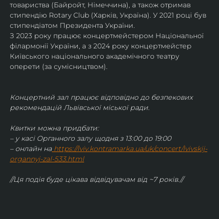
товариства (Байройт, Німеччина), а також отримав
стипендію Rotary Club (Харків, Україна). У 2021 році був 
стипендіатом Президента України. 
З 2023 року працює концертмейстером Національної 
філармонії України, а з 2024 року концертмейстер 
Київського національного академічного театру 
оперети (за сумісництвом).
Концертний зал працює відповідно до безпекових 
рекомендацій Львівської міської ради.
Квитки можна придбати:
– у касі Органного залу щодня з 13:00 до 19:00
– онлайн на
https://lviv.kontramarka.ua/uk/concert/lvivskij-
organnyj-zal-533.html
//Ця подія буде цікава відвідувачам від ~7 років.//