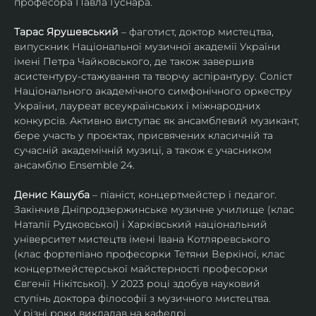
професора Павла Гуснара.
Тарас Ярушевський
 – фаготист, доктор мистецтва, 
випускник Національної музичної академії України 
імені Петра Чайковського, де також завершив 
асистентуру-стажування та творчу аспірантуру. Соліст 
Національного академічного симфонічного оркестру 
України, лауреат всеукраїнських і міжнародних 
конкурсів. Активно виступає як ансамблевий музикант, 
бере участь у проєктах, присвячених класичній та 
сучасній академічній музиці, а також є учасником 
ансамблю Ensemble 24.
Денис Кашуба
 – піаніст, концертмейстер і педагог. 
Закінчив Дніпродзержинське музичне училище (клас 
Наталії Рудковської) і Харківський національний 
університет мистецтв імені Івана Котляревського 
(клас фортепіано професорки Тетяни Веркіної, клас 
концертмейстерської майстерності професорки 
Євгенії Нікітської). У 2023 році здобув науковий 
ступінь доктора філософії з музичного мистецтва.
У різні роки викладав на кафедрі 